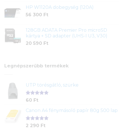
HP W1120A dobegység (120A)
56 300
Ft
128GB ADATA Premier Pro microSD
kártya + SD adapter (UHS-I U3, V30)
20 590
Ft
Legnépszerűbb termékek
UTP törésgátló, szürke
Értékelés
1
60
Ft
5.00
az 5-
ből,
Canon A4 fénymásoló papír 80g 500 lap
értékelés
alapján
Értékelés
2
2 290
Ft