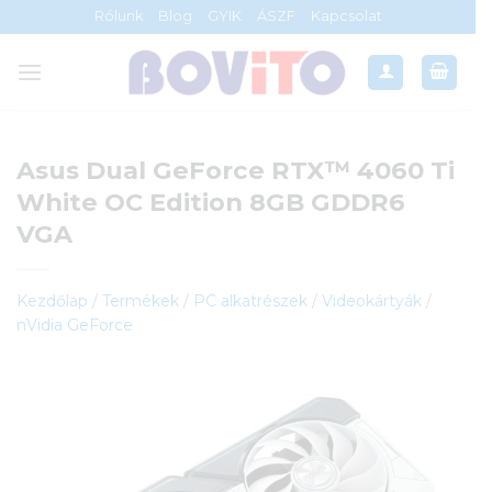
Skip
Rólunk
Blog
GYIK
ÁSZF
Kapcsolat
to
content
Asus Dual GeForce RTX™ 4060 Ti
White OC Edition 8GB GDDR6
VGA
Kezdőlap
/
Termékek
/
PC alkatrészek
/
Videokártyák
/
nVidia GeForce