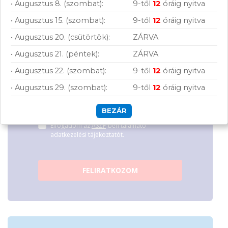
• Augusztus 8. (szombat):
9-től
12
óráig nyitva
hírleveles közösségünkhöz, és hozd ki a
maximumot a tech-világ lehetőségeiből!
• Augusztus 15. (szombat):
9-től
12
óráig nyitva
• Augusztus 20. (csütörtök):
ZÁRVA
• Augusztus 21. (péntek):
ZÁRVA
• Augusztus 22. (szombat):
9-től
12
óráig nyitva
• Augusztus 29. (szombat):
9-től
12
óráig nyitva
Hírlevelünkről bármikor leiratkozhatsz.
BEZÁR
Elfogadom az
ÁSZF
-ben található
adatkezelési tájékoztatót.
FELIRATKOZOM