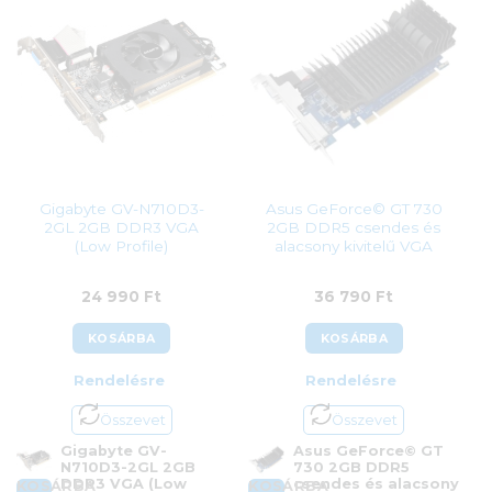
Kategória:
nVidia GeForce
Gyártó:
Inno3D
Gyártó:
Asus
Garanciaidő:
36 hónap
Garanciaidő:
36 hónap
ÁFA:
27%
ÁFA:
27%
Azonosító:
49597
Azonosító:
49312
31 990
Ft
83 900
Ft
Gigabyte GV-N710D3-
Asus GeForce© GT 730
2GL 2GB DDR3 VGA
2GB DDR5 csendes és
(Low Profile)
alacsony kivitelű VGA
24 990
Ft
36 790
Ft
KOSÁRBA
KOSÁRBA
Rendelésre
Rendelésre
Összevet
Összevet
Gigabyte GV-
Asus GeForce© GT
N710D3-2GL 2GB
730 2GB DDR5
DDR3 VGA (Low
csendes és alacsony
KOSÁRBA
KOSÁRBA