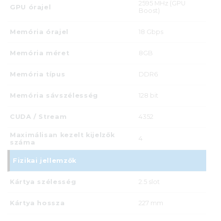
2595 MHz (GPU
GPU órajel
Boost)
Memória órajel
18 Gbps
Memória méret
8GB
Memória típus
DDR6
Memória sávszélesség
128 bit
CUDA / Stream
4352
Maximálisan kezelt kijelzők
4
száma
Fizikai jellemzők
Kártya szélesség
2.5 slot
Kártya hossza
227 mm