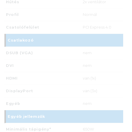
Hűtés
2x ventilátor
Profil
Normál
Csatolófelület
PCI Express 4.0
Csatlakozó
DSUB (VGA)
nem
DVI
nem
HDMI
van (1x)
DisplayPort
van (3x)
Egyéb
nem
Egyéb jellemzők
Minimális tápigény*
650W