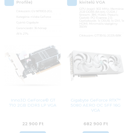
Profile)
kivitelű VGA
GPU órajel: 902 MHz; Memória:
Cikkszám:
GV-N710D3-2GL
2GB DDR5 (64 bit); CUDA /
Stream: 384; Hűtés: Passzív;
Kategória:
nVidia GeForce
Csatoló: PCI Express 2.0;
Csatlakozók: 1x DSUB, 1x DVI, 1x
Gyártó:
Gigabyte
HDMI; Minimális tápigény:
350W
Garanciaidő:
36 hónap
ÁFA:
27%
Cikkszám:
GT730-SL-2GD5-BRK
Azonosító:
26077
Kategória:
nVidia GeForce
Gyártó:
Asus
24 990
Ft
Garanciaidő:
36 hónap
ÁFA:
27%
Azonosító:
31129
36 790
Ft
Inno3D GeForce© GT
Gigabyte GeForce RTX™
710 2GB DDR3 LP VGA
5080 AERO OC SFF 16G
VGA
22 900
Ft
682 900
Ft