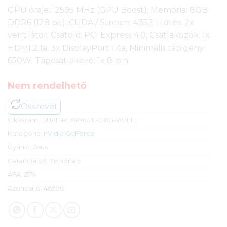
GPU órajel: 2595 MHz (GPU Boost); Memória: 8GB
DDR6 (128 bit); CUDA / Stream: 4352; Hűtés: 2x
ventilátor; Csatoló: PCI Express 4.0; Csatlakozók: 1x
HDMI 2.1a, 3x DisplayPort 1.4a; Minimális tápigény:
650W; Tápcsatlakozó: 1x 8-pin
Nem rendelhető
Összevet
Cikkszám:
DUAL-RTX4060TI-O8G-WHITE
Kategória:
nVidia GeForce
Gyártó:
Asus
Garanciaidő:
36 hónap
ÁFA:
27%
Azonosító:
46996