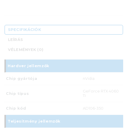
SPECIFIKÁCIÓK
LEÍRÁS
VÉLEMÉNYEK (0)
Hardver jellemzők
Chip gyártója
nVidia
GeForce RTX 4060
Chip típus
Ti
Chip kód
AD106-350
Teljesítmény jellemzők