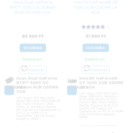
Asus Dual GeForce
Inno3D GeForce© GT
RTX™ 3050 OC Edition
1030 2GB GDDR5 LP
6GB GDDR6 VGA
VGA
(1)
Értékelés:
5
83 900
Ft
31 990
Ft
/ 5
KOSÁRBA
KOSÁRBA
Raktáron
Raktáron
Összevet
Összevet
Asus Dual GeForce
Inno3D GeForce©
RTX™ 3050 OC
GT 1030 2GB GDDR5
Edition 6GB GDDR6
LP VGA
KOSÁRBA
KOSÁRBA
VGA
GPU órajel: 1227 MHz (GPU
Boost: 1468 MHz); Memória:
GPU órajel: 1537 MHz (GPU
2GB DDR5 (64 bit); CUDA /
Boost); Memória: 6GB DDR6 (96
Stream: 384; Hűtés: Passzív
bit); CUDA / Stream: 2304;
(borda); Alacsony profil (LP);
Hűtés: 2x ventilátor; Csatoló:
Csatoló: PCI Express 3.0;
PCI Express 4.0; Csatlakozók: 1x
Csatlakozók: 1x DVI-D, 1x HDMI
DVI-D, 1x HDMI 2.1, 1x
2.0b; Minimális tápigény:
DisplayPort 1.4a; Minimális
300W
tápigény: 450W
Cikkszám:
N1030-1SDV-E5BL
Cikkszám:
DUAL-RTX3050-O6G
Kategória:
nVidia GeForce