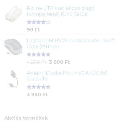
5.00
az 5-
ből,
Roline UTP csatlakozó dugó
értékelés
(krimpelhető) RJ45 Cat5e
alapján
Értékelés
2
90
Ft
4.00
az
5-ből,
Logitech M185 Wireless Mouse - Swift
értékelés
Grey (szürke)
alapján
Értékelés
1
Original
Current
4 290
Ft
3 890
Ft
5.00
az 5-
price
price
ből,
Axagon DisplayPort > VGA (DSUB)
was:
is:
értékelés
átalakító
4
3
alapján
290 Ft.
890 Ft.
Értékelés
1
3 990
Ft
5.00
az 5-
ből,
értékelés
alapján
Akciós termékek