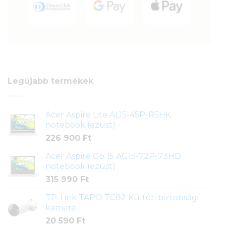
Legújabb termékek
Acer Aspire Lite AL15-45P-R5HK
notebook (ezüst)
226 900
Ft
Acer Aspire Go 15 AG15-72P-73HD
notebook (ezüst)
315 990
Ft
TP-Link TAPO TC82 Kültéri biztonsági
kamera
20 590
Ft