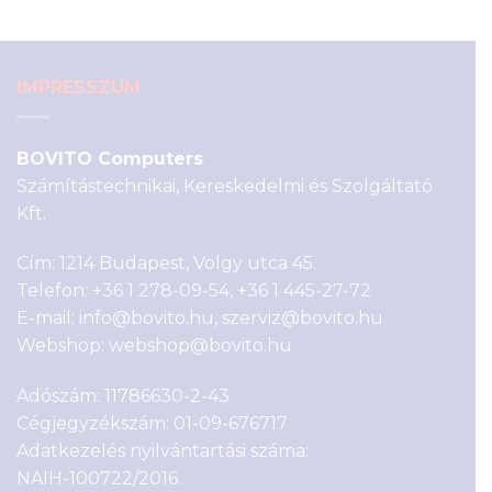
6
4
590 Ft.
590 Ft.
IMPRESSZUM
BOVITO Computers
Számítástechnikai, Kereskedelmi és Szolgáltató
Kft.
Cím: 1214 Budapest, Völgy utca 45.
Telefon:
+36 1 278-09-54
,
+36 1 445-27-72
E-mail:
info@bovito.hu
,
szerviz@bovito.hu
Webshop:
webshop@bovito.hu
Adószám: 11786630-2-43
Cégjegyzékszám: 01-09-676717
Adatkezelés nyilvántartási száma:
NAIH-100722/2016.