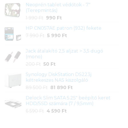
Neoprén tablet védőtok - 7"
(Terepmintás)
Original
Current
1 990
Ft
990
Ft
price
price
HP CN057AE patron (932) fekete
was:
is:
Original
Current
7 990
Ft
1
5 990
990 Ft.
Ft
price
price
990 Ft.
was:
is:
Jack átalakító 2,5 aljzat > 3,5 dugó
7
5
(mono)
990 Ft.
990 Ft.
Original
Current
200
Ft
50
Ft
price
price
Synology DiskStation DS223j
was:
is:
kétrekeszes NAS kiszolgáló
200 Ft.
50 Ft.
Original
Current
89 500
Ft
81 890
Ft
price
price
Delock Slim SATA 5.25" beépítő keret
was:
is:
HDD/SSD számára (7 / 9,5mm)
89
81
Original
Current
6 590
Ft
4 590
Ft
500 Ft.
890 Ft.
price
price
was:
is: