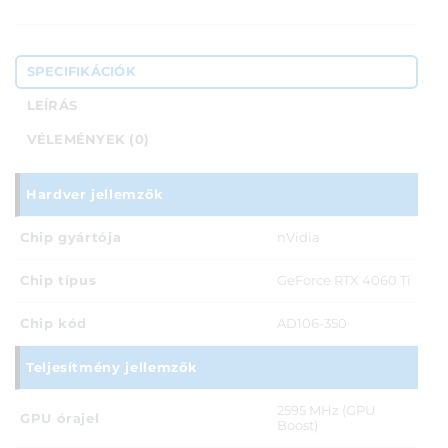
SPECIFIKÁCIÓK
LEÍRÁS
VÉLEMÉNYEK (0)
Hardver jellemzők
Chip gyártója
nVidia
Chip típus
GeForce RTX 4060 Ti
Chip kód
AD106-350
Teljesítmény jellemzők
2595 MHz (GPU
GPU órajel
Boost)