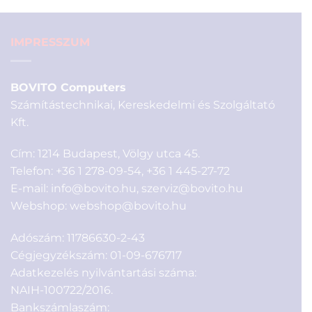
990 Ft.
990 Ft.
IMPRESSZUM
BOVITO Computers
Számítástechnikai, Kereskedelmi és Szolgáltató
Kft.
Cím: 1214 Budapest, Völgy utca 45.
Telefon:
+36 1 278-09-54
,
+36 1 445-27-72
E-mail:
info@bovito.hu
,
szerviz@bovito.hu
Webshop:
webshop@bovito.hu
Adószám: 11786630-2-43
Cégjegyzékszám: 01-09-676717
Adatkezelés nyilvántartási száma:
NAIH-100722/2016.
Bankszámlaszám: