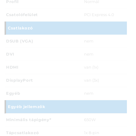
Profil
Normál
Csatolófelület
PCI Express 4.0
Csatlakozó
DSUB (VGA)
nem
DVI
nem
HDMI
van (1x)
DisplayPort
van (3x)
Egyéb
nem
Egyéb jellemzők
Minimális tápigény*
650W
Tápcsatlakozó
1x 8-pin