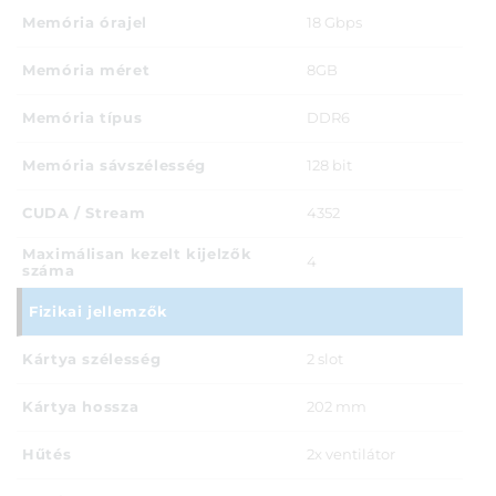
Memória órajel
18 Gbps
Memória méret
8GB
Memória típus
DDR6
Memória sávszélesség
128 bit
CUDA / Stream
4352
Maximálisan kezelt kijelzők
4
száma
Fizikai jellemzők
Kártya szélesség
2 slot
Kártya hossza
202 mm
Hűtés
2x ventilátor