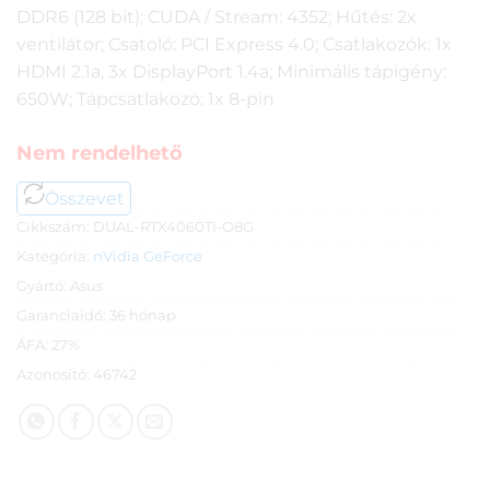
DDR6 (128 bit); CUDA / Stream: 4352; Hűtés: 2x
ventilátor; Csatoló: PCI Express 4.0; Csatlakozók: 1x
HDMI 2.1a, 3x DisplayPort 1.4a; Minimális tápigény:
650W; Tápcsatlakozó: 1x 8-pin
Nem rendelhető
Összevet
Cikkszám:
DUAL-RTX4060TI-O8G
Kategória:
nVidia GeForce
Gyártó:
Asus
Garanciaidő:
36 hónap
ÁFA:
27%
Azonosító:
46742