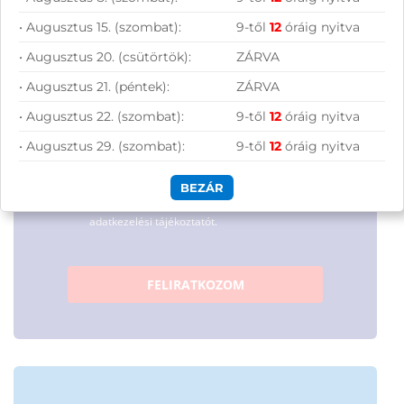
lehetőségeiből!
• Augusztus 15. (szombat):
9-től
12
óráig nyitva
• Augusztus 20. (csütörtök):
ZÁRVA
• Augusztus 21. (péntek):
ZÁRVA
• Augusztus 22. (szombat):
9-től
12
óráig nyitva
• Augusztus 29. (szombat):
9-től
12
óráig nyitva
Hírlevelünkről bármikor leiratkozhatsz.
BEZÁR
Elfogadom az
ÁSZF
-ben található
adatkezelési tájékoztatót.
FELIRATKOZOM