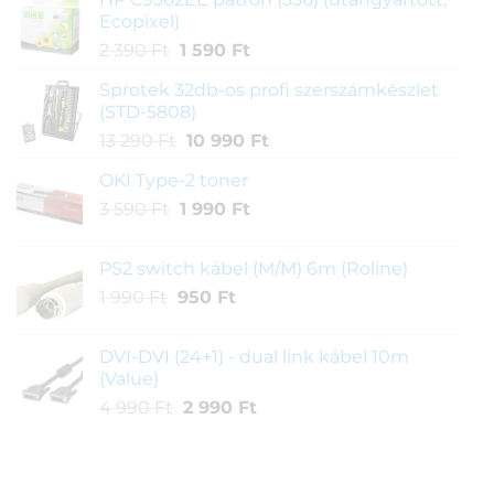
Ecopixel)
Original
Current
2 390
Ft
1 590
Ft
price
price
Sprotek 32db-os profi szerszámkészlet
was:
is:
(STD-5808)
2
1
Original
Current
13 290
Ft
10 990
Ft
390 Ft.
590 Ft.
price
price
OKI Type-2 toner
was:
is:
Original
Current
3 590
Ft
1 990
13
Ft
10
price
price
290 Ft.
990 Ft.
was:
is:
PS2 switch kábel (M/M) 6m (Roline)
3
1
Original
Current
1 990
Ft
950
Ft
590 Ft.
990 Ft.
price
price
was:
is:
DVI-DVI (24+1) - dual link kábel 10m
1
950 Ft.
(Value)
990 Ft.
Original
Current
4 990
Ft
2 990
Ft
price
price
was:
is:
4
2