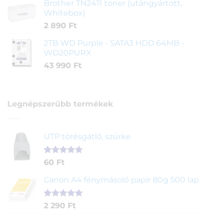
Brother TN2411 toner (utángyártott,
Whitebox)
2 890
Ft
2TB WD Purple - SATA3 HDD 64MB -
WD20PURX
43 990
Ft
Legnépszerűbb termékek
UTP törésgátló, szürke
Értékelés
1
60
Ft
5.00
az 5-
ből,
Canon A4 fénymásoló papír 80g 500 lap
értékelés
alapján
Értékelés
2
2 290
Ft
5.00
az 5-