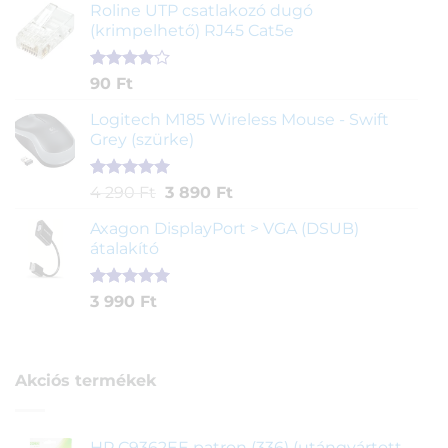
ből,
Roline UTP csatlakozó dugó
értékelés
(krimpelhető) RJ45 Cat5e
alapján
Értékelés
2
90
Ft
4.00
az
5-ből,
Logitech M185 Wireless Mouse - Swift
értékelés
Grey (szürke)
alapján
Értékelés
1
Original
Current
4 290
Ft
3 890
Ft
5.00
az 5-
price
price
ből,
Axagon DisplayPort > VGA (DSUB)
was:
is:
értékelés
átalakító
4
3
alapján
290 Ft.
890 Ft.
Értékelés
1
3 990
Ft
5.00
az 5-
ből,
értékelés
alapján
Akciós termékek
HP C9362EE patron (336) (utángyártott,