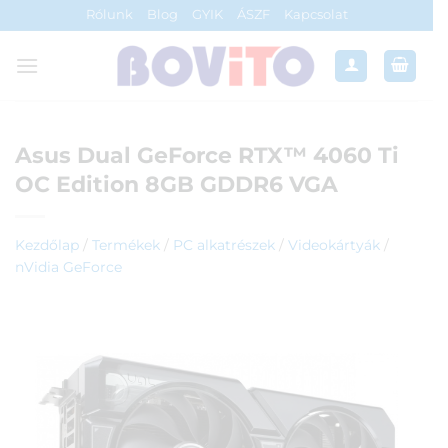
Skip
Rólunk
Blog
GYIK
ÁSZF
Kapcsolat
to
content
Asus Dual GeForce RTX™ 4060 Ti
OC Edition 8GB GDDR6 VGA
Kezdőlap
/
Termékek
/
PC alkatrészek
/
Videokártyák
/
nVidia GeForce