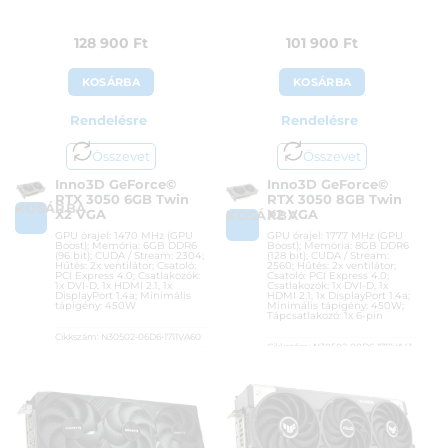
128 900
Ft
101 900
Ft
KOSÁRBA
KOSÁRBA
Rendelésre
Rendelésre
Összevet
Összevet
Inno3D GeForce©
Inno3D GeForce©
RTX 3050 6GB Twin
RTX 3050 8GB Twin
KOSÁRBA
X2 VGA
X2 VGA
KOSÁRBA
GPU órajel: 1470 MHz (GPU
GPU órajel: 1777 MHz (GPU
Boost); Memória: 6GB DDR6
Boost); Memória: 8GB DDR6
(96 bit); CUDA / Stream: 2304;
(128 bit); CUDA / Stream:
Hűtés: 2x ventilátor; Csatoló:
2560; Hűtés: 2x ventilátor;
PCI Express 4.0; Csatlakozók:
Csatoló: PCI Express 4.0;
1x DVI-D, 1x HDMI 2.1, 1x
Csatlakozók: 1x DVI-D, 1x
DisplayPort 1.4a; Minimális
HDMI 2.1, 1x DisplayPort 1.4a;
tápigény: 450W
Minimális tápigény: 450W;
Tápcsatlakozó: 1x 6-pin
Cikkszám:
N30502-06D6-1711VA60
Cikkszám:
N30502-08D6-1711VA41
Kategória:
nVidia GeForce
Kategória:
nVidia GeForce
Gyártó:
Inno3D
Gyártó:
Inno3D
Garanciaidő:
36 hónap
Garanciaidő:
36 hónap
ÁFA:
27%
ÁFA:
27%
Azonosító:
49601
Azonosító:
48591