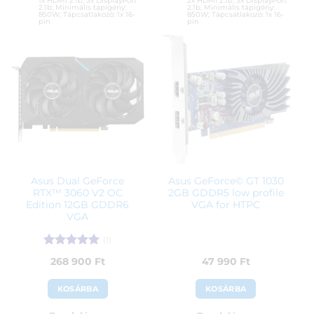
1x HDMI 2.1b, 3x DisplayPort
2x HDMI 2.1b, 3x DisplayPort
2.1b; Minimális tápigény:
2.1b; Minimális tápigény:
850W; Tápcsatlakozó: 1x 16-
850W; Tápcsatlakozó: 1x 16-
pin
pin
Cikkszám:
GV-N5080WF3OC-
Cikkszám:
TUF-RTX5070TI-O16G-
16GD
GAMING
Kategória:
nVidia GeForce
Kategória:
nVidia GeForce
Gyártó:
Gigabyte
Gyártó:
Asus
Garanciaidő:
36 hónap
Garanciaidő:
36 hónap
ÁFA:
27%
ÁFA:
27%
Azonosító:
52174
Azonosító:
52166
605 900
Ft
639 900
Ft
Asus Dual GeForce
Asus GeForce© GT 1030
RTX™ 3060 V2 OC
2GB GDDR5 low profile
Edition 12GB GDDR6
VGA for HTPC
VGA
(1)
Értékelés:
5
268 900
Ft
47 990
Ft
/ 5
KOSÁRBA
KOSÁRBA