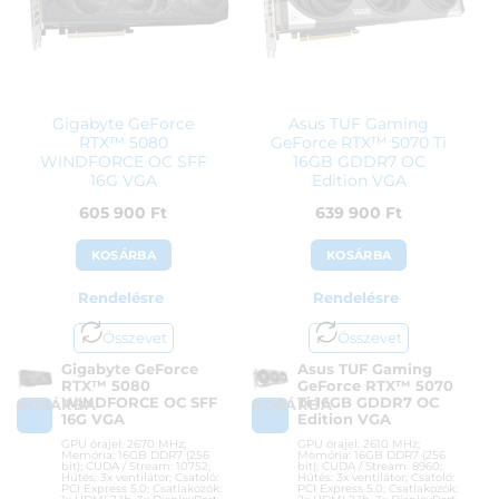
128 900
Ft
101 900
Ft
Gigabyte GeForce
Asus TUF Gaming
RTX™ 5080
GeForce RTX™ 5070 Ti
WINDFORCE OC SFF
16GB GDDR7 OC
16G VGA
Edition VGA
605 900
Ft
639 900
Ft
KOSÁRBA
KOSÁRBA
Rendelésre
Rendelésre
Összevet
Összevet
Gigabyte GeForce
Asus TUF Gaming
RTX™ 5080
GeForce RTX™ 5070
WINDFORCE OC SFF
Ti 16GB GDDR7 OC
KOSÁRBA
KOSÁRBA
16G VGA
Edition VGA
GPU órajel: 2670 MHz;
GPU órajel: 2610 MHz;
Memória: 16GB DDR7 (256
Memória: 16GB DDR7 (256
bit); CUDA / Stream: 10752;
bit); CUDA / Stream: 8960;
Hűtés: 3x ventilátor; Csatoló:
Hűtés: 3x ventilátor; Csatoló:
PCI Express 5.0; Csatlakozók:
PCI Express 5.0; Csatlakozók: