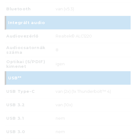
Bluetooth
van (v5.3)
Integrált audio
Audiovezérlő
Realtek© ALC1220
Audiocsatornák
8
száma
Optikai (S/PDIF)
igen
kimenet
USB**
USB Type-C
van (2x) (1x Thunderbolt™ 4)
USB 3.2
van (10x)
USB 3.1
nem
USB 3.0
nem