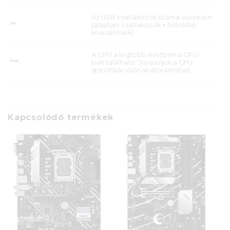
Az USB csatlakozók száma összesen
**
(alaplapi csatlakozók + hátoldali
kivezetések)
A GPU a legtöbb esetben a CPU-
***
ban található. Javasoljuk a CPU
specifikációjának áttekintését.
Kapcsolódó termékek