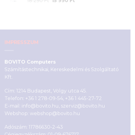
Original
Current
18 290
Ft
15 990
Ft
490 Ft.
590 Ft.
price
price
was:
is:
18
15
290 Ft.
990 Ft.
IMPRESSZUM
BOVITO Computers
Számítástechnikai, Kereskedelmi és Szolgáltató
Kft.
Cím: 1214 Budapest, Völgy utca 45.
Telefon:
+36 1 278-09-54
,
+36 1 445-27-72
E-mail:
info@bovito.hu
,
szerviz@bovito.hu
Webshop:
webshop@bovito.hu
Adószám: 11786630-2-43
Cégjegyzékszám: 01-09-676717