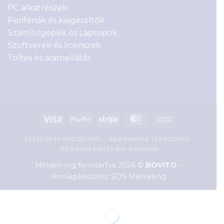
PC alkatrészek
Perifériák és kiegészítők
Számítógépek és Laptopok
Szoftverek és licenszek
Töltés és áramellátás
Visa
PayPal
Stripe
MasterCard
Cash
On
Szállítás és visszaküldés
Adatkezelési tájékoztató
Delivery
Általános szerződési feltételek
Minden jog fenntartva 2026 ©
BOVITO
-
Honlapkészítés: SOS Marketing