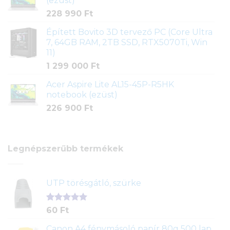
(ezüst)
228 990
Ft
Épített Bovito 3D tervező PC (Core Ultra
7, 64GB RAM, 2TB SSD, RTX5070Ti, Win
11)
1 299 000
Ft
Acer Aspire Lite AL15-45P-R5HK
notebook (ezüst)
226 900
Ft
Legnépszerűbb termékek
UTP törésgátló, szürke
Értékelés
1
60
Ft
5.00
az 5-
ből,
Canon A4 fénymásoló papír 80g 500 lap