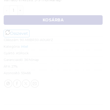
Várható érkezés: 5-9 munkanap
ASRock B860 Steel Legend WiFi alaplap mennyiség
KOSÁRBA
Összevet
Cikkszám:
90-MXBR30-A0UAYZ
Kategória:
Intel
Gyártó:
ASRock
Garanciaidő:
36 hónap
ÁFA:
27%
Azonosító:
53466