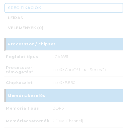
SPECIFIKÁCIÓK
LEÍRÁS
VÉLEMÉNYEK (0)
Processzor / chipset
Foglalat típus
LGA 1851
Processzor
Intel© Core™ Ultra (Series 2)
támogatás*
Chipkészlet
Intel© B860
Memóriakezelés
Memória típus
DDR5
Memóriacsatornák
2 (Dual Channel)