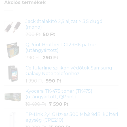
Akciós termékek
Jack átalakító 2,5 aljzat > 3,5 dugó
(mono)
Original
Current
200
Ft
50
Ft
price
price
QPrint Brother LC123BK patron
was:
is:
(utángyártott)
200 Ft.
50 Ft.
Original
Current
790
Ft
290
Ft
price
price
Cellularline szilikon védőtok Samsung
was:
is:
Galaxy Note telefonhoz
790 Ft.
290 Ft.
Original
Current
1 990
Ft
990
Ft
price
price
Kyocera TK-475 toner (TK475)
was:
is:
(utángyártott, QPrint)
1
990 Ft.
Original
Current
10 490
Ft
7 590
Ft
990 Ft.
price
price
TP-Link 2,4 GHz-es 300 Mb/s 9dBi kültéri
was:
is:
egység (CPE210)
10
7