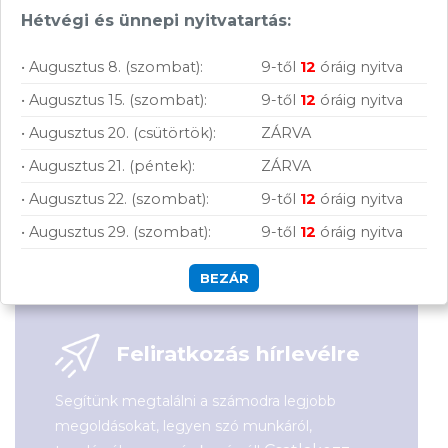
Hétvégi és ünnepi nyitvatartás:
KOSÁRBA
KOSÁRBA
Rendelésre
Raktáron
• Augusztus 8. (szombat):
9-től
12
óráig nyitva
• Augusztus 15. (szombat):
9-től
12
óráig nyitva
Összevet
Összevet
Gigabyte Z790
ASRock B760M PRO
• Augusztus 20. (csütörtök):
ZÁRVA
EAGLE AX alaplap
RS alaplap
KOSÁRBA
KOSÁRBA
• Augusztus 21. (péntek):
ZÁRVA
Cikkszám:
Z790 EAGLE AX
Cikkszám:
B760M PRO RS
Kategória:
Intel
Kategória:
Intel
• Augusztus 22. (szombat):
9-től
12
óráig nyitva
Gyártó:
Gigabyte
Gyártó:
ASRock
• Augusztus 29. (szombat):
9-től
12
óráig nyitva
Garanciaidő:
36 hónap
Garanciaidő:
24 hónap
ÁFA:
27%
ÁFA:
27%
Azonosító:
49851
Azonosító:
47137
BEZÁR
76 900
Ft
51 900
Ft
Feliratkozás hírlevélre
Segítünk megtalálni a számodra legjobb
megoldásokat, legyen szó munkáról,