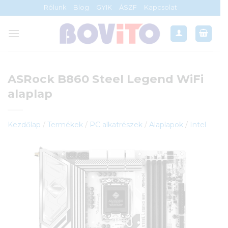
Skip
Rólunk
Blog
GYIK
ÁSZF
Kapcsolat
to
content
ASRock B860 Steel Legend WiFi
alaplap
Kezdőlap
/
Termékek
/
PC alkatrészek
/
Alaplapok
/
Intel