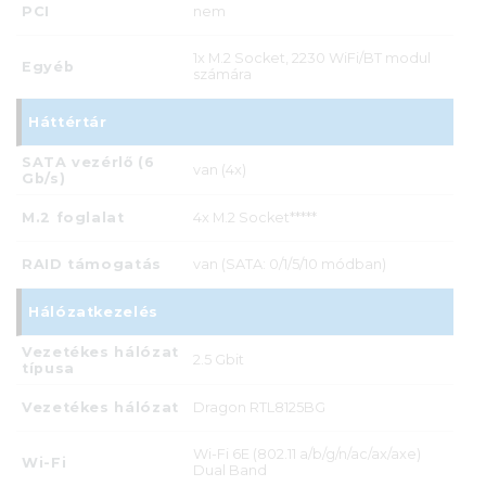
PCI
nem
1x M.2 Socket, 2230 WiFi/BT modul
Egyéb
számára
Háttértár
SATA vezérlő (6
van (4x)
Gb/s)
M.2 foglalat
4x M.2 Socket*****
RAID támogatás
van (SATA: 0/1/5/10 módban)
Hálózatkezelés
Vezetékes hálózat
2.5 Gbit
típusa
Vezetékes hálózat
Dragon RTL8125BG
Wi-Fi 6E (802.11 a/b/g/n/ac/ax/axe)
Wi-Fi
Dual Band