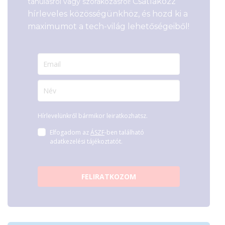
Csatlakozz
tanulásról vagy szórakozásról!
hírleveles közösségünkhöz, és hozd ki a
maximumot a tech-világ lehetőségeiből!
Hírlevelünkről bármikor leiratkozhatsz.
Elfogadom az
ÁSZF
-ben található
adatkezelési tájékoztatót.
FELIRATKOZOM