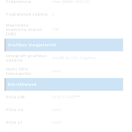
Frekvencia
max. 8666+ MHz OC
Foglalatok száma
4
Maximális
256
memória méret
[GB]
Grafikus megjelenítő
Integrált grafikus
Intel© Xe LPG Graphics
vezérlő
Multi GPU
nem
támogatás
Bővítőhelyek
PCIe x16
2x (5.0 / 4.0)****
PCIe x4
nem
PCIe x1
nem