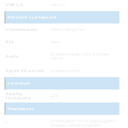
USB 2.0
van (7x)
Hátoldali csatlakozók
Videokimenet
HDMI, DisplayPort
PS2
nem
2x sztereo audio Jack, 1x optikai
Audio
S/PDIF
Egyéb I/O portok
2x antenna port
Formátum
Alaplap
ATX
formátuma
Megjegyzés
A támogatott CPU-k listája a gyártó
*
hivatalos oldalán olvasható