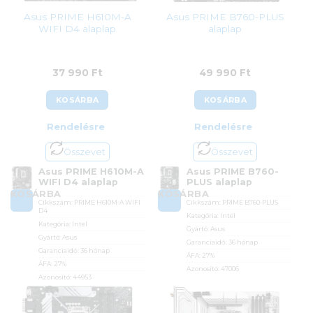
Asus PRIME H610M-A
Asus PRIME B760-PLUS
WIFI D4 alaplap
alaplap
37 990
Ft
49 990
Ft
KOSÁRBA
KOSÁRBA
Rendelésre
Rendelésre
Összevet
Összevet
Asus PRIME H610M-A
Asus PRIME B760-
WIFI D4 alaplap
PLUS alaplap
KOSÁRBA
KOSÁRBA
Cikkszám:
PRIME H610M-A WIFI
Cikkszám:
PRIME B760-PLUS
D4
Kategória:
Intel
Kategória:
Intel
Gyártó:
Asus
Gyártó:
Asus
Garanciaidő:
36 hónap
Garanciaidő:
36 hónap
ÁFA:
27%
ÁFA:
27%
Azonosító:
47006
Azonosító:
44953
49 990
Ft
37 990
Ft