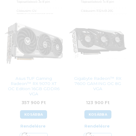
Tápcsatlakozó: 3x 8-pin
Tápcsatlakozó: 1x 8-pin
Cikkszám:
GV-
Cikkszám:
11324-01-20G
R907XGAMINGOCICE-16GD
Kategória:
AMD Radeon
Kategória:
AMD Radeon
Gyártó:
Sapphire
Gyártó:
Gigabyte
Garanciaidő:
36 hónap
Garanciaidő:
36 hónap
ÁFA:
27%
ÁFA:
27%
Azonosító:
47972
Azonosító:
54191
126 990
Ft
321 900
Ft
Asus TUF Gaming
Gigabyte Radeon™ RX
Radeon™ RX 9070 XT
7600 GAMING OC 8G
OC Edition 16GB GDDR6
VGA
VGA
357 900
Ft
123 900
Ft
KOSÁRBA
KOSÁRBA
Rendelésre
Rendelésre