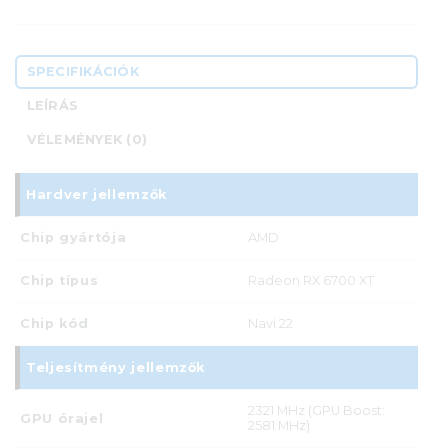
SPECIFIKÁCIÓK
LEÍRÁS
VÉLEMÉNYEK (0)
Hardver jellemzők
Chip gyártója
AMD
Chip típus
Radeon RX 6700 XT
Chip kód
Navi 22
Teljesítmény jellemzők
2321 MHz (GPU Boost:
GPU órajel
2581 MHz)