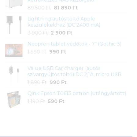
Original
Current
89 500
Ft
81 890
Ft
price
price
Lightning autós töltő Apple
was:
is:
készülékekhez (DC 2400 mA)
89
81
Original
Current
3 900
Ft
2 900
Ft
500 Ft.
890 Ft.
price
price
Neoprén tablet védőtok - 7" (Gothic 3)
was:
is:
Original
Current
1 990
Ft
990
3
Ft
2
price
price
900 Ft.
900 Ft.
was:
is:
Value USB Car charger (autós
1
990 Ft.
szivargyújtós töltő) DC 2,1A, micro USB
990 Ft.
Original
Current
1 890
Ft
990
Ft
price
price
Qink Epson T0613 patron (utángyártott)
was:
is:
Original
Current
1 190
Ft
590
1
Ft
990 Ft.
price
price
890 Ft.
was:
is:
1
590 Ft.
190 Ft.