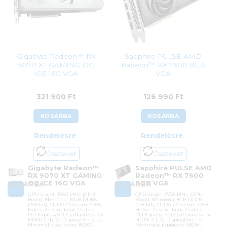
Azonosító:
54726
307 900
Ft
241 900
Ft
Gigabyte Radeon™ RX
Sapphire PULSE AMD
9070 XT GAMING OC
Radeon™ RX 7600 8GB
ICE 16G VGA
VGA
321 900
Ft
126 990
Ft
KOSÁRBA
KOSÁRBA
Rendelésre
Rendelésre
Összevet
Összevet
Gigabyte Radeon™
Sapphire PULSE AMD
RX 9070 XT GAMING
Radeon™ RX 7600
OC ICE 16G VGA
8GB VGA
KOSÁRBA
KOSÁRBA
GPU órajel: 3060 MHz (GPU
GPU órajel: 2755 MHz (GPU
Boost); Memória: 16GB DDR6
Boost); Memória: 8GB DDR6
(256 bit); CUDA / Stream: 4096;
(128 bit); CUDA / Stream: 2048;
Hűtés: 3x ventilátor; Csatoló:
Hűtés: 2x ventilátor; Csatoló:
PCI Express 5.0; Csatlakozók: 2x
PCI Express 4.0; Csatlakozók: 1x
HDMI 2.1b, 2x DisplayPort 2.1a;
HDMI 2.1, 3x DisplayPort 1.4;
Minimális tápigény: 850W;
Minimális tápigény: 550W;