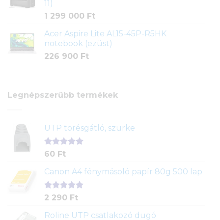
11)
1 299 000
Ft
Acer Aspire Lite AL15-45P-R5HK
notebook (ezüst)
226 900
Ft
Legnépszerűbb termékek
UTP törésgátló, szürke
Értékelés
1
60
Ft
5.00
az 5-
ből,
Canon A4 fénymásoló papír 80g 500 lap
értékelés
alapján
Értékelés
2
2 290
Ft
5.00
az 5-
ből,
Roline UTP csatlakozó dugó
értékelés