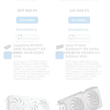
307 900
Ft
241 900
Ft
KOSÁRBA
KOSÁRBA
Rendelésre
Rendelésre
Összevet
Összevet
Sapphire NITRO+
Asus Prime
AMD Radeon™ RX
Radeon™ RX 9060
9070 16GB DDR6
XT 16GB GDDR6 OC
KOSÁRBA
KOSÁRBA
VGA
Edition VGA
GPU órajel: 2700 MHz (GPU
GPU órajel: 3330 MHz (GPU
Boost); Memória: 16GB DDR6
Boost); Memória: 16GB DDR6
(256 bit); CUDA / Stream: 3584;
(128 bit); CUDA / Stream: 2048;
Hűtés: 3x ventilátor; Csatoló:
Hűtés: 3x ventilátor; Csatoló:
PCI Express 5.0; Csatlakozók: 2x
PCI Express 5.0; Csatlakozók: 1x
HDMI 2.1b, 2x DisplayPort 2.1a;
HDMI 2.1b, 2x DisplayPort 2.1a;
Minimális tápigény: 650W;
Minimális tápigény: 550W;
Tápcsatlakozó: 3x 8-pin
Tápcsatlakozó: 1x 8-pin
Cikkszám:
11349-01-20G
Cikkszám:
PRIME-RX9060XT-
O16G
Kategória:
AMD Radeon
Kategória:
AMD Radeon
Gyártó:
Sapphire
Gyártó:
Asus
Garanciaidő:
36 hónap
Garanciaidő:
36 hónap
ÁFA:
27%
ÁFA:
27%
Azonosító:
52699