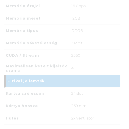
Memória órajel
16 Gbps
Memória méret
12GB
Memória típus
DDR6
Memória sávszélesség
192 bit
CUDA / Stream
2560
Maximálisan kezelt kijelzők
4
száma
Fizikai jellemzők
Kártya szélesség
2.1 slot
Kártya hossza
269 mm
Hűtés
2x ventilátor