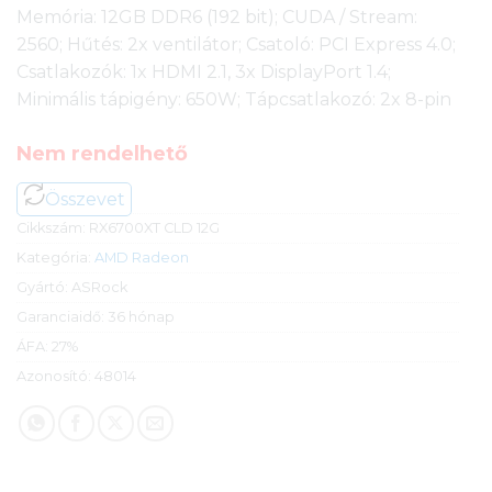
Memória: 12GB DDR6 (192 bit); CUDA / Stream:
2560; Hűtés: 2x ventilátor; Csatoló: PCI Express 4.0;
Csatlakozók: 1x HDMI 2.1, 3x DisplayPort 1.4;
Minimális tápigény: 650W; Tápcsatlakozó: 2x 8-pin
Nem rendelhető
Összevet
Cikkszám:
RX6700XT CLD 12G
Kategória:
AMD Radeon
Gyártó:
ASRock
Garanciaidő:
36 hónap
ÁFA:
27%
Azonosító:
48014