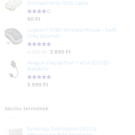
(krimpelhető) RJ45 Cat5e
alapján
Értékelés
2
90
Ft
4.00
az
5-ből,
Logitech M185 Wireless Mouse - Swift
értékelés
Grey (szürke)
alapján
Értékelés
1
Original
Current
4 290
Ft
3 890
Ft
5.00
az 5-
price
price
ből,
Axagon DisplayPort > VGA (DSUB)
was:
is:
értékelés
átalakító
4
3
alapján
290 Ft.
890 Ft.
Értékelés
1
3 990
Ft
5.00
az 5-
ből,
értékelés
alapján
Akciós termékek
Synology DiskStation DS223j
kétrekeszes NAS kiszolgáló