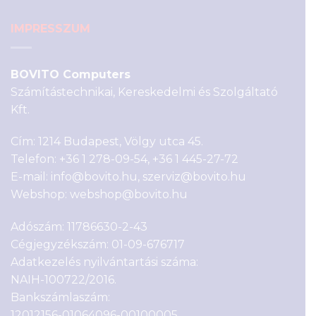
IMPRESSZUM
BOVITO Computers
Számítástechnikai, Kereskedelmi és Szolgáltató
Kft.
Cím: 1214 Budapest, Völgy utca 45.
Telefon:
+36 1 278-09-54
,
+36 1 445-27-72
E-mail:
info@bovito.hu
,
szerviz@bovito.hu
Webshop:
webshop@bovito.hu
Adószám: 11786630-2-43
Cégjegyzékszám: 01-09-676717
Adatkezelés nyilvántartási száma:
NAIH-100722/2016.
Bankszámlaszám:
12012156-01064096-00100005