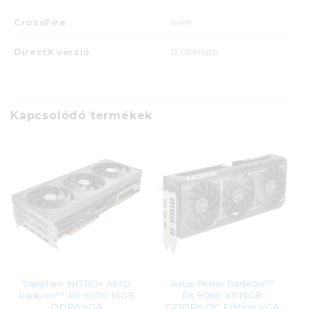
CrossFire
nem
DirectX verzió
12 Ultimate
Kapcsolódó termékek
Sapphire NITRO+ AMD
Asus Prime Radeon™
Radeon™ RX 9070 16GB
RX 9060 XT 16GB
DDR6 VGA
GDDR6 OC Edition VGA