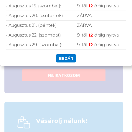
• Augusztus 15. (szombat):
9-től
12
óráig nyitva
• Augusztus 20. (csütörtök):
ZÁRVA
• Augusztus 21. (péntek):
ZÁRVA
• Augusztus 22. (szombat):
9-től
12
óráig nyitva
Hírlevelünkről bármikor leiratkozhatsz.
• Augusztus 29. (szombat):
9-től
12
óráig nyitva
Elfogadom az
ÁSZF
-ben található
adatkezelési tájékoztatót.
BEZÁR
FELIRATKOZOM
Vásárolj nálunk!