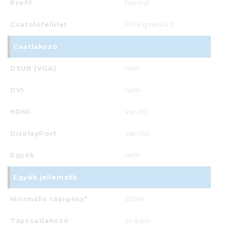
Profil
Normál
Csatolófelület
PCI Express 4.0
Csatlakozó
DSUB (VGA)
nem
DVI
nem
HDMI
van (1x)
DisplayPort
van (3x)
Egyéb
nem
Egyéb jellemzők
Minimális tápigény*
650W
Tápcsatlakozó
2x 8-pin