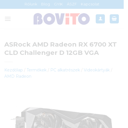
Skip
Rólunk
Blog
GYIK
ÁSZF
Kapcsolat
to
content
ASRock AMD Radeon RX 6700 XT
CLD Challenger D 12GB VGA
Kezdőlap
/
Termékek
/
PC alkatrészek
/
Videokártyák
/
AMD Radeon