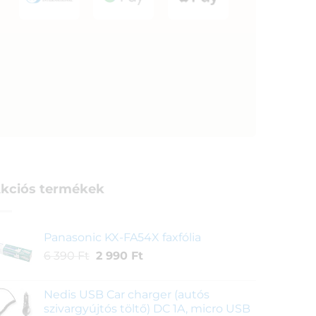
kciós termékek
Panasonic KX-FA54X faxfólia
Original
Current
6 390
Ft
2 990
Ft
price
price
was:
is:
Nedis USB Car charger (autós
6
2
szivargyújtós töltő) DC 1A, micro USB
390 Ft.
990 Ft.