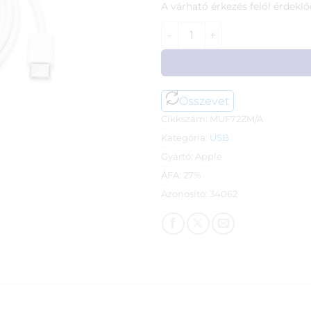
A várható érkezés felől érdeklő
Apple USB-C töltőkábel - 1m
Összevet
Cikkszám:
MUF72ZM/A
Kategória:
USB
Gyártó:
Apple
ÁFA:
27%
Azonosító:
34062