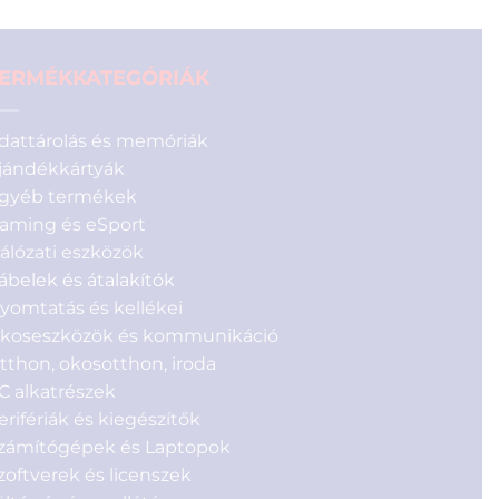
ERMÉKKATEGÓRIÁK
dattárolás és memóriák
jándékkártyák
gyéb termékek
aming és eSport
álózati eszközök
ábelek és átalakítók
yomtatás és kellékei
koseszközök és kommunikáció
tthon, okosotthon, iroda
C alkatrészek
erifériák és kiegészítők
zámítógépek és Laptopok
zoftverek és licenszek