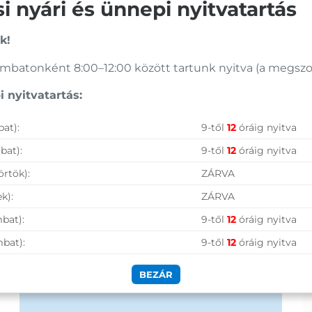
 nyári és ünnepi nyitvatartás
Vásárolj nálunk!
k!
batonként 8:00–12:00 között tartunk nyitva (a megszoko
Nagy raktárkészlet
 nyitvatartás:
Garanciavállalás
Hűségprogram
at):
9-től
12
óráig nyitva
bat):
9-től
12
óráig nyitva
50 000 Ft felett ingyenes szállítás
örtök):
ZÁRVA
Szolgáltatásaink vállalkozásoknak
k):
ZÁRVA
bat):
9-től
12
óráig nyitva
mbat):
9-től
12
óráig nyitva
BEZÁR