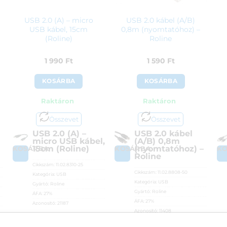
USB 2.0 (A) – micro
USB 2.0 kábel (A/B)
USB kábel, 15cm
0,8m (nyomtatóhoz) –
(Roline)
Roline
1 990
Ft
1 590
Ft
KOSÁRBA
KOSÁRBA
Raktáron
Raktáron
Összevet
Összevet
USB 2.0 (A) –
USB 2.0 kábel
micro USB kábel,
(A/B) 0,8m
15cm (Roline)
(nyomtatóhoz) –
KOSÁRBA
KOSÁRBA
K
Roline
Cikkszám:
11.02.8310-25
Cikkszám:
11.02.8808-50
Kategória:
USB
Kategória:
USB
Gyártó:
Roline
Gyártó:
Roline
ÁFA:
27%
ÁFA:
27%
Azonosító:
21187
Azonosító:
11408
1 990
Ft
1 590
Ft