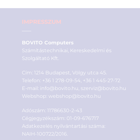
IMPRESSZUM
BOVITO Computers
Számítástechnikai, Kereskedelmi és
Szolgáltató Kft.
Cím: 1214 Budapest, Völgy utca 45.
Telefon:
+36 1 278-09-54
,
+36 1 445-27-72
E-mail:
info@bovito.hu
,
szerviz@bovito.hu
Webshop:
webshop@bovito.hu
Adószám: 11786630-2-43
Cégjegyzékszám: 01-09-676717
Adatkezelés nyilvántartási száma:
NAIH-100722/2016.