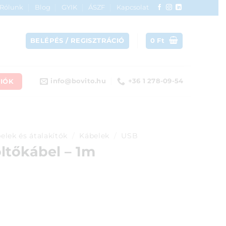
Rólunk
Blog
GYIK
ÁSZF
Kapcsolat
BELÉPÉS / REGISZTRÁCIÓ
0
Ft
IÓK
info@bovito.hu
+36 1 278-09-54
elek és átalakítók
/
Kábelek
/
USB
ltőkábel – 1m