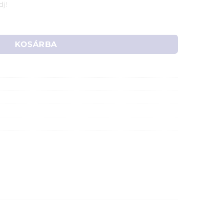
dj!
 mennyiség
KOSÁRBA