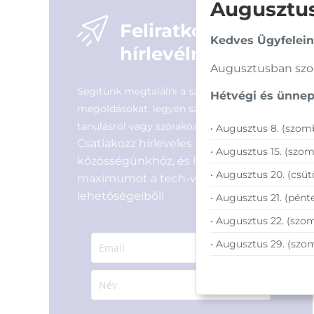
Augusztusi
Feliratkozás
Kedves Ügyfelein
hírlevélre
Augusztusban szom
Segítünk megtalálni a számodra legjobb
Hétvégi és ünnepi
megoldásokat, legyen szó munkáról,
tanulásról vagy szórakozásról!
• Augusztus 8. (szomb
Csatlakozz hírleveles
• Augusztus 15. (szom
közösségünkhöz, és hozd ki a
• Augusztus 20. (csüt
maximumot a tech-világ
lehetőségeiből!
• Augusztus 21. (pénte
• Augusztus 22. (szom
• Augusztus 29. (szo