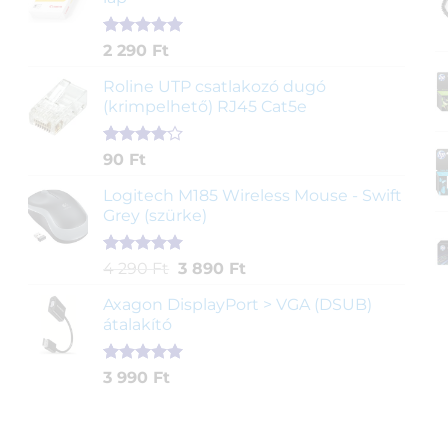
alapján
Értékelés
2
2 290
Ft
5.00
az 5-
ből,
Roline UTP csatlakozó dugó
értékelés
(krimpelhető) RJ45 Cat5e
alapján
Értékelés
2
90
Ft
4.00
az
5-ből,
Logitech M185 Wireless Mouse - Swift
értékelés
Grey (szürke)
alapján
Értékelés
1
Original
Current
4 290
Ft
3 890
Ft
5.00
az 5-
price
price
ből,
Axagon DisplayPort > VGA (DSUB)
was:
is:
értékelés
átalakító
4
3
alapján
290 Ft.
890 Ft.
Értékelés
1
3 990
Ft
5.00
az 5-
ből,
értékelés
alapján