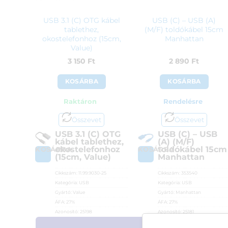
USB 3.1 (C) OTG kábel
USB (C) – USB (A)
tablethez,
(M/F) toldókábel 15cm
okostelefonhoz (15cm,
Manhattan
Value)
3 150
Ft
2 890
Ft
KOSÁRBA
KOSÁRBA
Raktáron
Rendelésre
Összevet
Összevet
USB 3.1 (C) OTG
USB (C) – USB
kábel tablethez,
(A) (M/F)
okostelefonhoz
toldókábel 15cm
KOSÁRBA
KOSÁRBA
(15cm, Value)
Manhattan
Cikkszám:
11.99.9030-25
Cikkszám:
353540
Kategória:
USB
Kategória:
USB
Gyártó:
Value
Gyártó:
Manhattan
ÁFA:
27%
ÁFA:
27%
Azonosító:
25198
Azonosító:
25181
3 150
Ft
2 890
Ft