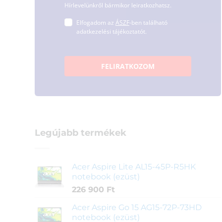
Hírlevelünkről bármikor leiratkozhatsz.
Elfogadom az
ÁSZF
-ben található
adatkezelési tájékoztatót.
FELIRATKOZOM
Legújabb termékek
Acer Aspire Lite AL15-45P-R5HK
notebook (ezüst)
226 900
Ft
Acer Aspire Go 15 AG15-72P-73HD
notebook (ezüst)