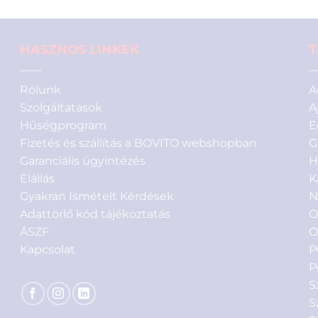
HASZNOS LINKEK
T
Rólunk
A
Szolgáltatások
A
Hűségprogram
E
Fizetés és szállítás a BOVITO webshopban
G
Garanciális ügyintézés
H
Elállás
K
Gyakran Ismételt Kérdések
N
Adattörlő kód tájékoztatás
O
ÁSZF
O
Kapcsolat
P
P
S
S