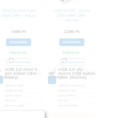
USB 2.0 mini 5-pin
USB 2.0 (A) – micro
kábel 1,8m – Equip
USB kábel, 1,8m
(Roline)
1 690
Ft
2 290
Ft
KOSÁRBA
KOSÁRBA
Raktáron
Raktáron
Összevet
Összevet
USB 2.0 mini 5-
USB 2.0 (A) –
pin kábel 1,8m –
micro USB kábel,
Equip
1,8m (Roline)
OSÁRBA
KOSÁRBA
Cikkszám:
128521
Cikkszám:
11.02.8752-10
Kategória:
USB
Kategória:
USB
Gyártó:
Equip
Gyártó:
Roline
ÁFA:
27%
ÁFA:
27%
Azonosító:
25267
Azonosító:
15149
1 690
Ft
2 290
Ft