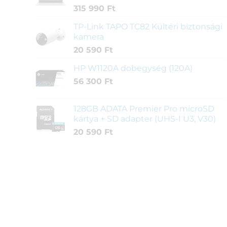
315 990
Ft
TP-Link TAPO TC82 Kültéri biztonsági
kamera
20 590
Ft
HP W1120A dobegység (120A)
56 300
Ft
128GB ADATA Premier Pro microSD
kártya + SD adapter (UHS-I U3, V30)
20 590
Ft