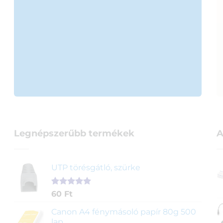
Legnépszerűbb termékek
A
UTP törésgátló, szürke
Értékelés
1
60
Ft
5.00
az 5-
ből,
Canon A4 fénymásoló papír 80g 500
értékelés
lap