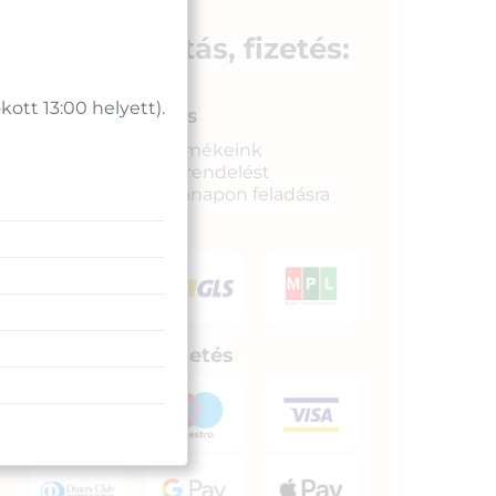
Szállítás, fizetés:
tt 13:00 helyett).
Gyors kiszállítás
Raktáron lévő termékeink
legkésőbb a megrendelést
követkető munkanapon feladásra
kerülnek.
Biztonságos fizetés