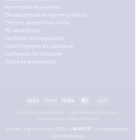
Nyomtatás és kellékei
Okoseszközök és kommunikáció
Otthon, okosotthon, iroda
PC alkatrészek
Perifériák és kiegészítők
Számítógépek és Laptopok
Szoftverek és licenszek
Töltés és áramellátás
Visa
PayPal
Stripe
MasterCard
Cash
On
Szállítás és visszaküldés
Adatkezelési tájékoztató
Delivery
Általános szerződési feltételek
Minden jog fenntartva 2026 ©
BOVITO
-
Honlapkészítés:
SOS Marketing