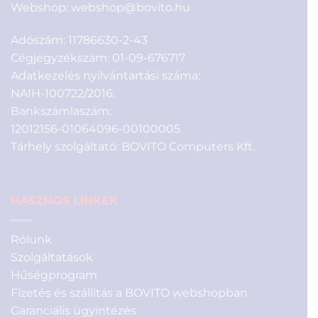
Webshop:
webshop@bovito.hu
Adószám: 11786630-2-43
Cégjegyzékszám: 01-09-676717
Adatkezelés nyilvántartási száma:
NAIH-100722/2016.
Bankszámlaszám:
12012156-01064096-00100005
Tárhely szolgáltató: BOVITO Computers Kft.
HASZNOS LINKEK
Rólunk
Szolgáltatások
Hűségprogram
Fizetés és szállítás a BOVITO webshopban
Garanciális ügyintézés