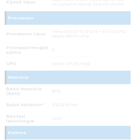
Kijelző típus
ző, Dynamic Island, Ceramic Shield
Processzor
Hexa-core (2×4.05 GHz + 4×2.42 GHz);
Processzor típus
Apple A18 Pro chip
Processzormagok
6
száma
GPU
Apple GPU (6 mag)
Memória
Belső memória
8GB
(RAM)
Belső háttértár*
512GB NVMe
Bővítési
nem
lehetőségek
Kamera