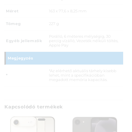
Méret
163 x 77,6 x 8,25 mm
Tömeg
227 g
Porálló, 6 méteres mélységig, 30
Egyéb jellemzők
percig vízálló, Vezeték nélküli töltés,
Apple Pay
Megjegyzés
*Az elérhető aktuális tárhely kisebb
*
lehet, mint a specifikációban
megadott memória kapacitás.
Kapcsolódó termékek