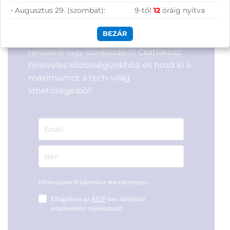
Feliratkozás hírlevélre
Azonosító:
54066
Azonosító:
54067
• Augusztus 29. (szombat):
9-től
12
óráig nyitva
401 900
Ft
407 900
Ft
Segítünk megtalálni a számodra legjobb
BEZÁR
megoldásokat, legyen szó munkáról,
Csatlakozz
tanulásról vagy szórakozásról!
hírleveles közösségünkhöz, és hozd ki a
maximumot a tech-világ
lehetőségeiből!
Hírlevelünkről bármikor leiratkozhatsz.
Elfogadom az
ÁSZF
-ben található
adatkezelési tájékoztatót.