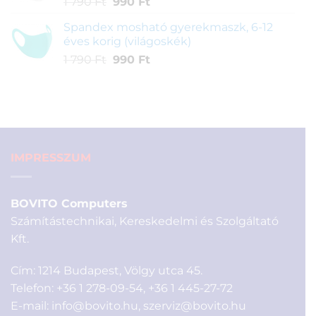
Original
Current
1 790
Ft
990
Ft
290 Ft.
price
price
Spandex mosható gyerekmaszk, 6-12
was:
is:
éves korig (világoskék)
1
990 Ft.
Original
Current
1 790
Ft
990
Ft
790 Ft.
price
price
was:
is:
1
990 Ft.
790 Ft.
IMPRESSZUM
BOVITO Computers
Számítástechnikai, Kereskedelmi és Szolgáltató
Kft.
Cím: 1214 Budapest, Völgy utca 45.
Telefon:
+36 1 278-09-54
,
+36 1 445-27-72
E-mail:
info@bovito.hu
,
szerviz@bovito.hu