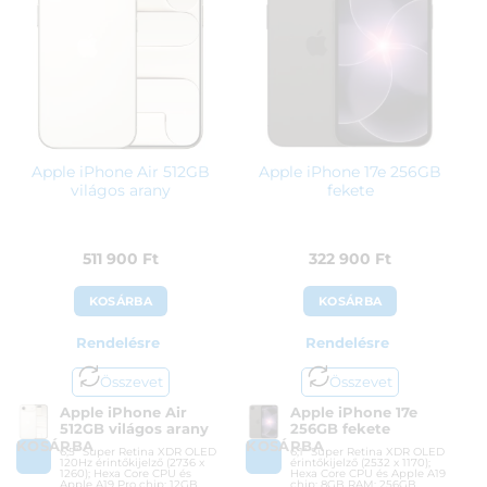
Apple iPhone Air 512GB
Apple iPhone 17e 256GB
világos arany
fekete
511 900
Ft
322 900
Ft
KOSÁRBA
KOSÁRBA
Rendelésre
Rendelésre
Összevet
Összevet
Apple iPhone Air
Apple iPhone 17e
512GB világos arany
256GB fekete
KOSÁRBA
KOSÁRBA
6,5″ Super Retina XDR OLED
6,1″ Super Retina XDR OLED
120Hz érintőkijelző (2736 x
érintőkijelző (2532 x 1170);
1260); Hexa Core CPU és
Hexa Core CPU és Apple A19
Apple A19 Pro chip; 12GB
chip; 8GB RAM; 256GB