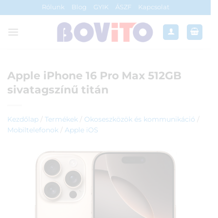
Skip
Rólunk
Blog
GYIK
ÁSZF
Kapcsolat
to
content
Apple iPhone 16 Pro Max 512GB
sivatagszínű titán
Kezdőlap
/
Termékek
/
Okoseszközök és kommunikáció
/
Mobiltelefonok
/
Apple iOS