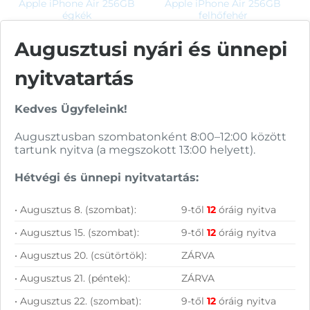
Apple iPhone Air 256GB
Apple iPhone Air 256GB
égkék
felhőfehér
Augusztusi nyári és ünnepi
401 900
Ft
407 900
Ft
nyitvatartás
KOSÁRBA
KOSÁRBA
Kedves Ügyfeleink!
Rendelésre
Rendelésre
Augusztusban szombatonként 8:00–12:00 között
Összevet
Összevet
tartunk nyitva (a megszokott 13:00 helyett).
Apple iPhone Air
Apple iPhone Air
256GB égkék
256GB felhőfehér
Hétvégi és ünnepi nyitvatartás:
KOSÁRBA
KOSÁRBA
6,5″ Super Retina XDR OLED
6,5″ Super Retina XDR OLED
120Hz érintőkijelző (2736 x
120Hz érintőkijelző (2736 x
1260); Hexa Core CPU és
1260); Hexa Core CPU és
Apple A19 Pro chip; 12GB
Apple A19 Pro chip; 12GB
• Augusztus 8. (szombat):
9-től
12
óráig nyitva
RAM; 256GB háttértár; Apple
RAM; 256GB háttértár; Apple
iOS 26; Előlapi kamera:
iOS 26; Előlapi kamera:
48Mpix; Hátlapi kamera:
48Mpix; Hátlapi kamera:
• Augusztus 15. (szombat):
9-től
12
óráig nyitva
12Mpix
12Mpix
Cikkszám:
MG2P4HX/A
Cikkszám:
MG2M4HX/A
• Augusztus 20. (csütörtök):
ZÁRVA
Kategória:
Apple iOS
Kategória:
Apple iOS
• Augusztus 21. (péntek):
ZÁRVA
Gyártó:
Apple
Gyártó:
Apple
Garanciaidő:
36 hónap
Garanciaidő:
36 hónap
• Augusztus 22. (szombat):
9-től
12
óráig nyitva
ÁFA:
27%
ÁFA:
27%