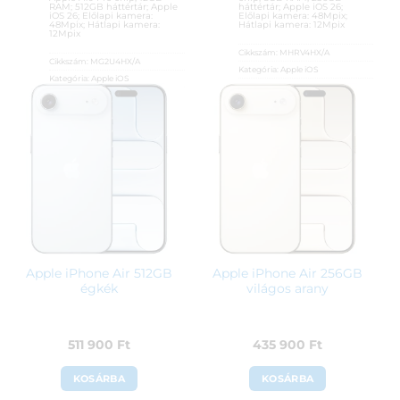
RAM; 512GB háttértár; Apple
háttértár; Apple iOS 26;
iOS 26; Előlapi kamera:
Előlapi kamera: 48Mpix;
48Mpix; Hátlapi kamera:
Hátlapi kamera: 12Mpix
12Mpix
Cikkszám:
MHRV4HX/A
Cikkszám:
MG2U4HX/A
Kategória:
Apple iOS
Kategória:
Apple iOS
Gyártó:
Apple
Gyártó:
Apple
Garanciaidő:
36 hónap
Garanciaidő:
36 hónap
ÁFA:
27%
ÁFA:
27%
Azonosító:
55303
Azonosító:
54070
322 900
Ft
511 900
Ft
Apple iPhone Air 512GB
Apple iPhone Air 256GB
égkék
világos arany
511 900
Ft
435 900
Ft
KOSÁRBA
KOSÁRBA