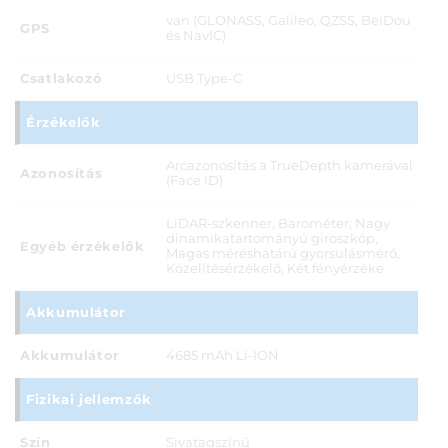
van (GLONASS, Galileo, QZSS, BeiDou
GPS
és NavIC)
Csatlakozó
USB Type-C
Érzékelők
Arcazonosítás a TrueDepth kamerával
Azonosítás
(Face ID)
LiDAR-szkenner, Barométer, Nagy
dinamikatartományú giroszkóp,
Egyéb érzékelők
Magas méréshatárú gyorsulásmérő,
Közelítésérzékelő, Két fényérzéke
Akkumulátor
Akkumulátor
4685 mAh Li-ION
Fizikai jellemzők
Szín
Sivatagszínű