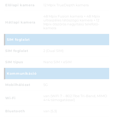
Előlapi kamera
12 Mpix TrueDepth kamera
48 Mpix Fusion kamera + 48 Mpix
ultraszéles látószögű kamera + 12
Hátlapi kamera
Mpix ötszörös nagyítású tele­fotó­
kamera
SIM foglalat
SIM foglalat
2 (Dual SIM)
SIM típus
Nano SIM + eSIM
Kommunikáció
Mobilhálózat
5G
van (WiFi 7 – 802.11be Tri-Band, MIMO
Wi-Fi
4×4 támogatással)
Bluetooth
van (5.3)