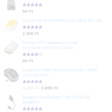
Értékelés
1
60
Ft
5.00
az 5-
ből,
Canon A4 fénymásoló papír 80g 500 lap
értékelés
alapján
Értékelés
2
2 290
Ft
5.00
az 5-
ből,
Roline UTP csatlakozó dugó
értékelés
(krimpelhető) RJ45 Cat5e
alapján
Értékelés
2
90
Ft
4.00
az
5-ből,
Logitech M185 Wireless Mouse - Swift
értékelés
Grey (szürke)
alapján
Értékelés
1
Original
Current
4 290
Ft
3 890
Ft
5.00
az 5-
price
price
ből,
Axagon DisplayPort > VGA (DSUB)
was:
is:
értékelés
átalakító
4
3
alapján
290 Ft.
890 Ft.