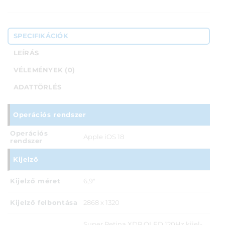
SPECIFIKÁCIÓK
LEÍRÁS
VÉLEMÉNYEK (0)
ADATTÖRLÉS
Operációs rendszer
Operációs
Apple iOS 18
rendszer
Kijelző
Kijelző méret
6,9"
Kijelző felbontása
2868 x 1320
Super Retina XDR OLED 120Hz kijel­