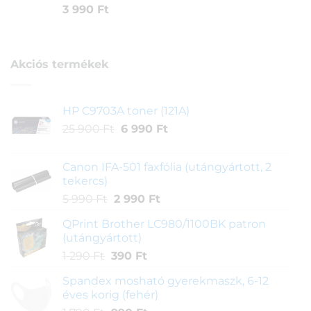
Értékelés
1
3 990
Ft
5.00
az 5-
ből,
értékelés
alapján
Akciós termékek
HP C9703A toner (121A)
Original
Current
25 900
Ft
6 990
Ft
price
price
was:
is:
Canon IFA-501 faxfólia (utángyártott, 2
25
6
tekercs)
900 Ft.
990 Ft.
Original
Current
5 990
Ft
2 990
Ft
price
price
QPrint Brother LC980/1100BK patron
was:
is:
(utángyártott)
5
2
Original
Current
1 290
Ft
390
Ft
990 Ft.
990 Ft.
price
price
Spandex mosható gyerekmaszk, 6-12
was:
is:
éves korig (fehér)
1
390 Ft.