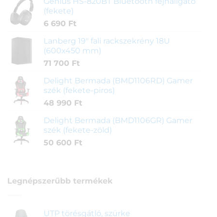
Genius HS-820BT Bluetooth fejhallgató
(fekete)
6 690
Ft
Lanberg 19" fali rackszekrény 18U
(600x450 mm)
71 700
Ft
Delight Bermada (BMD1106RD) Gamer
szék (fekete-piros)
48 990
Ft
Delight Bermada (BMD1106GR) Gamer
szék (fekete-zöld)
50 600
Ft
Legnépszerűbb termékek
UTP törésgátló, szürke