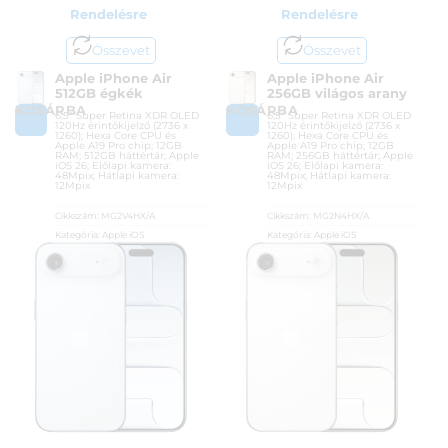
Rendelésre
Rendelésre
Összevet
Összevet
Apple iPhone Air
Apple iPhone Air
512GB égkék
256GB világos arany
KOSÁRBA
KOSÁRBA
6,5″ Super Retina XDR OLED
6,5″ Super Retina XDR OLED
120Hz érintőkijelző (2736 x
120Hz érintőkijelző (2736 x
1260); Hexa Core CPU és
1260); Hexa Core CPU és
Apple A19 Pro chip; 12GB
Apple A19 Pro chip; 12GB
RAM; 512GB háttértár; Apple
RAM; 256GB háttértár; Apple
iOS 26; Előlapi kamera:
iOS 26; Előlapi kamera:
48Mpix; Hátlapi kamera:
48Mpix; Hátlapi kamera:
12Mpix
12Mpix
Cikkszám:
MG2V4HX/A
Cikkszám:
MG2N4HX/A
Kategória:
Apple iOS
Kategória:
Apple iOS
Gyártó:
Apple
Gyártó:
Apple
Garanciaidő:
36 hónap
Garanciaidő:
36 hónap
ÁFA:
27%
ÁFA:
27%
Azonosító:
54071
Azonosító:
54065
511 900
Ft
435 900
Ft