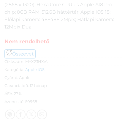
(2868 x 1320); Hexa Core CPU és Apple A18 Pro
chip; 8GB RAM; 512GB háttértár; Apple iOS 18;
Előlapi kamera: 48+48+12Mpix; Hátlapi kamera:
12Mpix Dual
Nem rendelhető
Összevet
Cikkszám:
MYX23HX/A
Kategória:
Apple iOS
Gyártó:
Apple
Garanciaidő:
12 hónap
ÁFA:
27%
Azonosító:
50968