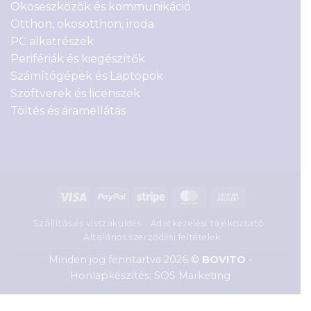
Okoseszközök és kommunikáció
Otthon, okosotthon, iroda
PC alkatrészek
Perifériák és kiegészítők
Számítógépek és Laptopok
Szoftverek és licenszek
Töltés és áramellátás
Visa
PayPal
Stripe
MasterCard
Cash
On
Szállítás és visszaküldés
Adatkezelési tájékoztató
Delivery
Általános szerződési feltételek
Minden jog fenntartva 2026 ©
BOVITO
-
Honlapkészítés: SOS Marketing