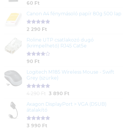
Értékelés
1
60
Ft
5.00
az 5-
ből,
Canon A4 fénymásoló papír 80g 500 lap
értékelés
alapján
Értékelés
2
2 290
Ft
5.00
az 5-
ből,
Roline UTP csatlakozó dugó
értékelés
(krimpelhető) RJ45 Cat5e
alapján
Értékelés
2
90
Ft
4.00
az
5-ből,
Logitech M185 Wireless Mouse - Swift
értékelés
Grey (szürke)
alapján
Értékelés
1
Original
Current
4 290
Ft
3 890
Ft
5.00
az 5-
price
price
ből,
Axagon DisplayPort > VGA (DSUB)
was:
is:
értékelés
átalakító
4
3
alapján
290 Ft.
890 Ft.
Értékelés
1
3 990
Ft
5.00
az 5-