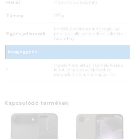
Méret
146,6 x 70,6 x 8,25 mm
Tömeg
187 g
Porálló, 6 méteres mélységig, 30
Egyéb jellemzők
percig vízálló, Vezeték nélküli töltés,
Apple Pay
Megjegyzés
*Az elérhető aktuális tárhely kisebb
*
lehet, mint a specifikációban
megadott memória kapacitás.
Kapcsolódó termékek