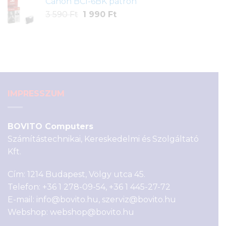
Canon BCI-6BK patron
was:
is:
Original
Current
3 590
Ft
200 Ft.
1 990
50 Ft.
Ft
price
price
was:
is:
3
1
590 Ft.
990 Ft.
IMPRESSZUM
BOVITO Computers
Számítástechnikai, Kereskedelmi és Szolgáltató
Kft.
Cím: 1214 Budapest, Völgy utca 45.
Telefon:
+36 1 278-09-54
,
+36 1 445-27-72
E-mail:
info@bovito.hu
,
szerviz@bovito.hu
Webshop:
webshop@bovito.hu