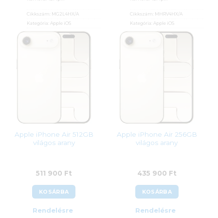
Cikkszám:
MG2L4HX/A
Cikkszám:
MHRV4HX/A
Kategória:
Apple iOS
Kategória:
Apple iOS
Gyártó:
Apple
Gyártó:
Apple
Garanciaidő:
36 hónap
Garanciaidő:
36 hónap
ÁFA:
27%
ÁFA:
27%
Azonosító:
54064
Azonosító:
55303
401 900
Ft
322 900
Ft
Apple iPhone Air 512GB
Apple iPhone Air 256GB
világos arany
világos arany
511 900
Ft
435 900
Ft
KOSÁRBA
KOSÁRBA
Rendelésre
Rendelésre