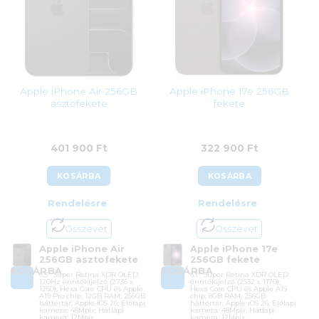
Apple iPhone Air 256GB
Apple iPhone 17e 256GB
asztofekete
fekete
401 900
Ft
322 900
Ft
KOSÁRBA
KOSÁRBA
Rendelésre
Rendelésre
Összevet
Összevet
Apple iPhone Air
Apple iPhone 17e
256GB asztofekete
256GB fekete
KOSÁRBA
KOSÁRBA
6,5″ Super Retina XDR OLED
6,1″ Super Retina XDR OLED
120Hz érintőkijelző (2736 x
érintőkijelző (2532 x 1170);
1260); Hexa Core CPU és Apple
Hexa Core CPU és Apple A19
A19 Pro chip; 12GB RAM; 256GB
chip; 8GB RAM; 256GB
háttértár; Apple iOS 26; Előlapi
háttértár; Apple iOS 26; Előlapi
kamera: 48Mpix; Hátlapi
kamera: 48Mpix; Hátlapi
kamera: 12Mpix
kamera: 12Mpix