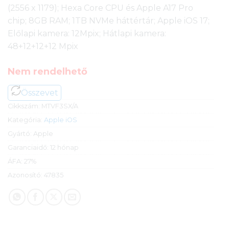
(2556 x 1179); Hexa Core CPU és Apple A17 Pro
chip; 8GB RAM; 1TB NVMe háttértár; Apple iOS 17;
Előlapi kamera: 12Mpix; Hátlapi kamera:
48+12+12+12 Mpix
Nem rendelhető
Összevet
Cikkszám:
MTVF3SX/A
Kategória:
Apple iOS
Gyártó:
Apple
Garanciaidő:
12 hónap
ÁFA:
27%
Azonosító:
47835