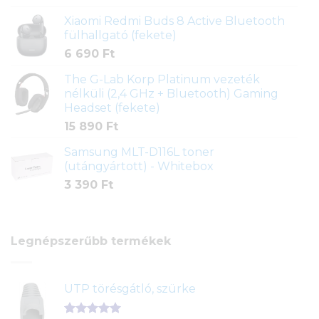
Xiaomi Redmi Buds 8 Active Bluetooth
fülhallgató (fekete)
6 690
Ft
The G-Lab Korp Platinum vezeték
nélküli (2,4 GHz + Bluetooth) Gaming
Headset (fekete)
15 890
Ft
Samsung MLT-D116L toner
(utángyártott) - Whitebox
3 390
Ft
Legnépszerűbb termékek
UTP törésgátló, szürke