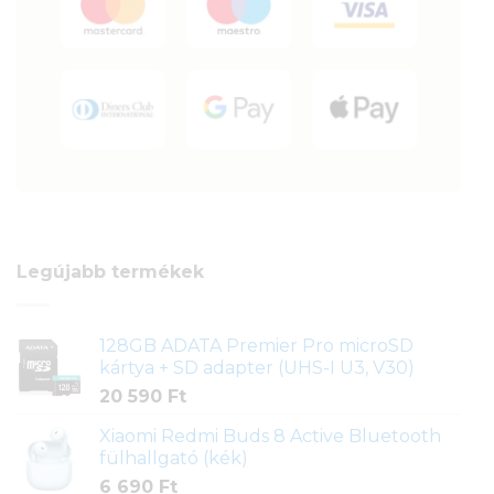
Legújabb termékek
128GB ADATA Premier Pro microSD
kártya + SD adapter (UHS-I U3, V30)
20 590
Ft
Xiaomi Redmi Buds 8 Active Bluetooth
fülhallgató (kék)
6 690
Ft