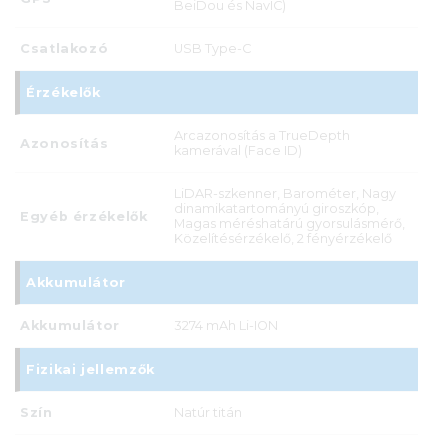
BeiDou és NavIC)
Csatlakozó
USB Type-C
Érzékelők
Arcazonosítás a TrueDepth
Azonosítás
kamerával (Face ID)
LiDAR-szkenner, Barométer, Nagy
dinamikatartományú giroszkóp,
Egyéb érzékelők
Magas méréshatárú gyorsulásmérő,
Közelítésérzékelő, 2 fényérzékelő
Akkumulátor
Akkumulátor
3274 mAh Li-ION
Fizikai jellemzők
Szín
Natúr titán