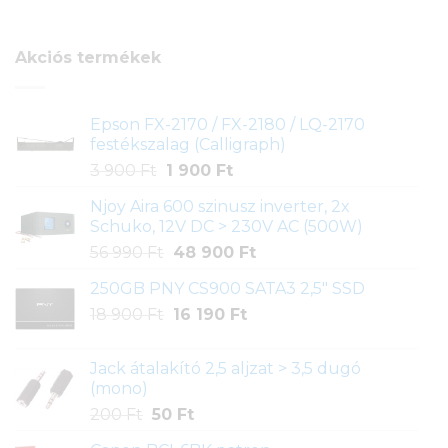
ből,
értékelés
alapján
Akciós termékek
Epson FX-2170 / FX-2180 / LQ-2170
festékszalag (Calligraph)
Original
Current
3 900
Ft
1 900
Ft
price
price
Njoy Aira 600 szinusz inverter, 2x
was:
is:
Schuko, 12V DC > 230V AC (500W)
3
1
Original
Current
56 990
Ft
48 900
Ft
900 Ft.
900 Ft.
price
price
250GB PNY CS900 SATA3 2,5" SSD
was:
is:
Original
Current
18 900
Ft
56
16 190
Ft
48
price
price
990 Ft.
900 Ft.
was:
is:
Jack átalakító 2,5 aljzat > 3,5 dugó
18
16
(mono)
900 Ft.
190 Ft.
Original
Current
200
Ft
50
Ft
price
price