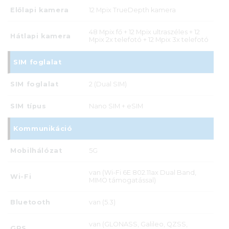
Előlapi kamera
12 Mpix TrueDepth kamera
48 Mpix fő + 12 Mpix ultraszéles + 12
Hátlapi kamera
Mpix 2x telefotó + 12 Mpix 3x telefotó
SIM foglalat
SIM foglalat
2 (Dual SIM)
SIM típus
Nano SIM + eSIM
Kommunikáció
Mobilhálózat
5G
van (Wi-Fi 6E 802.11ax Dual Band,
Wi-Fi
MIMO támogatással)
Bluetooth
van (5.3)
van (GLONASS, Galileo, QZSS,
GPS