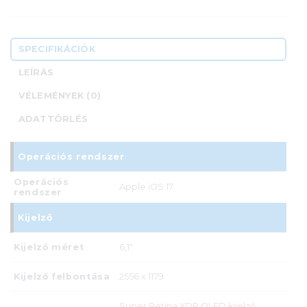
SPECIFIKÁCIÓK
LEÍRÁS
VÉLEMÉNYEK (0)
ADATTÖRLÉS
Operációs rendszer
Operációs
Apple iOS 17
rendszer
Kijelző
Kijelző méret
6,1"
Kijelző felbontása
2556 x 1179
Super Retina XDR OLED kijel­ző,