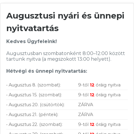
Augusztusi nyári és ünnepi
511 900
Ft
511 900
Ft
nyitvatartás
KOSÁRBA
KOSÁRBA
Rendelésre
Rendelésre
Kedves Ügyfeleink!
Összevet
Összevet
Augusztusban szombatonként 8:00–12:00 között
tartunk nyitva (a megszokott 13:00 helyett).
Apple iPhone Air
Apple iPhone Air
512GB égkék
512GB asztofekete
KOSÁRBA
KOSÁRBA
6,5″ Super Retina XDR OLED
6,5″ Super Retina XDR OLED
Hétvégi és ünnepi nyitvatartás:
120Hz érintőkijelző (2736 x
120Hz érintőkijelző (2736 x
1260); Hexa Core CPU és Apple
1260); Hexa Core CPU és Apple
A19 Pro chip; 12GB RAM; 512GB
A19 Pro chip; 12GB RAM; 512GB
háttértár; Apple iOS 26; Előlapi
háttértár; Apple iOS 26; Előlapi
• Augusztus 8. (szombat):
9-től
12
óráig nyitva
kamera: 48Mpix; Hátlapi
kamera: 48Mpix; Hátlapi
kamera: 12Mpix
kamera: 12Mpix
• Augusztus 15. (szombat):
9-től
12
óráig nyitva
Cikkszám:
MG2V4HX/A
Cikkszám:
MG2Q4HX/A
Kategória:
Apple iOS
Kategória:
Apple iOS
• Augusztus 20. (csütörtök):
ZÁRVA
Gyártó:
Apple
Gyártó:
Apple
• Augusztus 21. (péntek):
ZÁRVA
Garanciaidő:
36 hónap
Garanciaidő:
36 hónap
ÁFA:
27%
ÁFA:
27%
• Augusztus 22. (szombat):
9-től
12
óráig nyitva
Feliratkozás hírlevélre
Azonosító:
54071
Azonosító:
54068
511 900
Ft
511 900
Ft