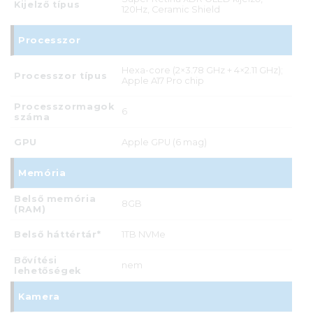
Kijelző típus
120Hz, Ceramic Shield
Processzor
Hexa-core (2×3.78 GHz + 4×2.11 GHz);
Processzor típus
Apple A17 Pro chip
Processzormagok
6
száma
GPU
Apple GPU (6 mag)
Memória
Belső memória
8GB
(RAM)
Belső háttértár*
1TB NVMe
Bővítési
nem
lehetőségek
Kamera