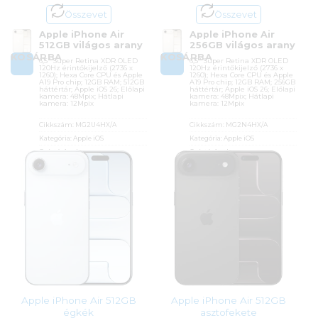
Összevet
Összevet
Apple iPhone Air
Apple iPhone Air
512GB világos arany
256GB világos arany
KOSÁRBA
KOSÁRBA
6,5″ Super Retina XDR OLED
6,5″ Super Retina XDR OLED
120Hz érintőkijelző (2736 x
120Hz érintőkijelző (2736 x
1260); Hexa Core CPU és Apple
1260); Hexa Core CPU és Apple
A19 Pro chip; 12GB RAM; 512GB
A19 Pro chip; 12GB RAM; 256GB
háttértár; Apple iOS 26; Előlapi
háttértár; Apple iOS 26; Előlapi
kamera: 48Mpix; Hátlapi
kamera: 48Mpix; Hátlapi
kamera: 12Mpix
kamera: 12Mpix
Cikkszám:
MG2U4HX/A
Cikkszám:
MG2N4HX/A
Kategória:
Apple iOS
Kategória:
Apple iOS
Gyártó:
Apple
Gyártó:
Apple
Garanciaidő:
36 hónap
Garanciaidő:
36 hónap
ÁFA:
27%
ÁFA:
27%
Azonosító:
54070
Azonosító:
54065
511 900
Ft
435 900
Ft
Apple iPhone Air 512GB
Apple iPhone Air 512GB
égkék
asztofekete