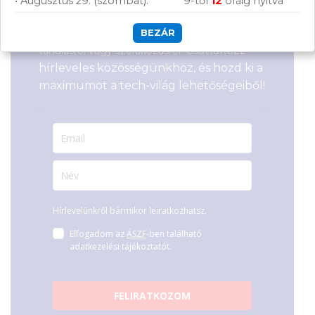
• Augusztus 29. (szombat):
9-től
12
óráig nyitva
Segítünk megtalálni a számodra legjobb
megoldásokat, legyen szó munkáról,
BEZÁR
Csatlakozz
tanulásról vagy szórakozásról!
hírleveles közösségünkhöz, és hozd ki a
maximumot a tech-világ lehetőségeiből!
Hírlevelünkről bármikor leiratkozhatsz.
Elfogadom az
ÁSZF
-ben található
adatkezelési tájékoztatót.
FELIRATKOZOM