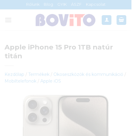
Skip
Rólunk
Blog
GYIK
ÁSZF
Kapcsolat
to
content
Apple iPhone 15 Pro 1TB natúr
titán
Kezdőlap
/
Termékek
/
Okoseszközök és kommunikáció
/
Mobiltelefonok
/
Apple iOS