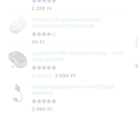
Értékelés
2
2 290
Ft
5.00
az 5-
ből,
Roline UTP csatlakozó dugó
értékelés
(krimpelhető) RJ45 Cat5e
alapján
Értékelés
2
90
Ft
4.00
az
5-ből,
Logitech M185 Wireless Mouse - Swift
értékelés
Grey (szürke)
alapján
Értékelés
1
Original
Current
4 290
Ft
3 890
Ft
5.00
az 5-
price
price
ből,
Axagon DisplayPort > VGA (DSUB)
was:
is:
értékelés
átalakító
4
3
alapján
290 Ft.
890 Ft.
Értékelés
1
3 990
Ft
5.00
az 5-
ből,
értékelés
alapján