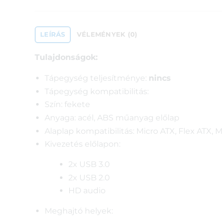
LEÍRÁS
VÉLEMÉNYEK (0)
Tulajdonságok:
Tápegység teljesítménye:
nincs
Tápegység kompatibilitás:
Szín: fekete
Anyaga: acél, ABS műanyag előlap
Alaplap kompatibilitás: Micro ATX, Flex ATX,
Kivezetés előlapon:
2x USB 3.0
2x USB 2.0
HD audio
Meghajtó helyek: