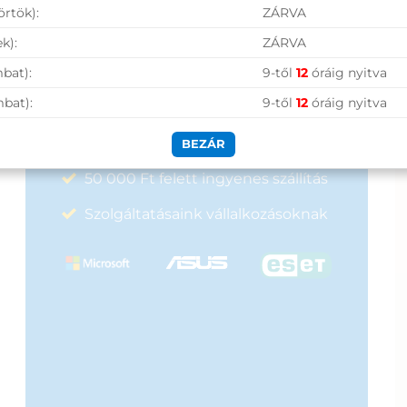
24 990
Ft
14 250
Ft
Vásárolj nálunk!
örtök):
ZÁRVA
k):
ZÁRVA
Nagy raktárkészlet
bat):
9-től
12
óráig nyitva
mbat):
9-től
12
óráig nyitva
Garanciavállalás
Hűségprogram
BEZÁR
50 000 Ft felett ingyenes szállítás
Szolgáltatásaink vállalkozásoknak