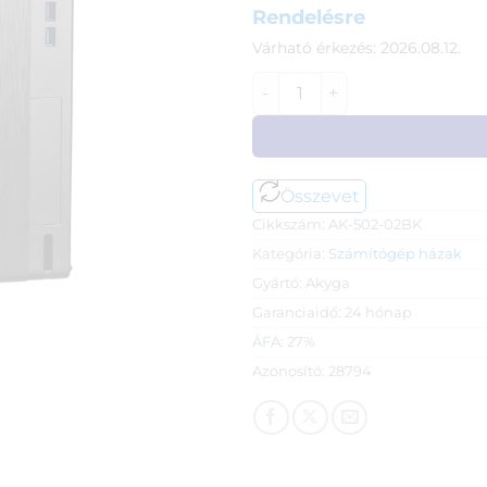
Rendelésre
Várható érkezés: 2026.08.12.
Akyga AK-502-02BK (micro AT
Összevet
Cikkszám:
AK-502-02BK
Kategória:
Számítógép házak
Gyártó:
Akyga
Garanciaidő:
24 hónap
ÁFA:
27%
Azonosító:
28794