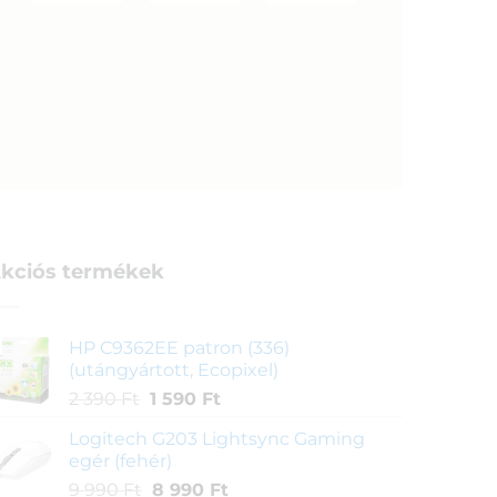
kciós termékek
HP C9362EE patron (336)
(utángyártott, Ecopixel)
Original
Current
2 390
Ft
1 590
Ft
price
price
Logitech G203 Lightsync Gaming
was:
is:
egér (fehér)
2
1
Original
Current
9 990
Ft
8 990
Ft
390 Ft.
590 Ft.