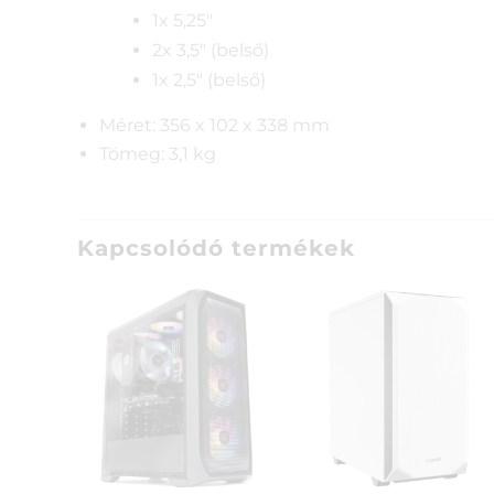
1x 5,25″
2x 3,5″ (belső)
1x 2,5″ (belső)
Méret: 356 x 102 x 338 mm
Tömeg: 3,1 kg
Kapcsolódó termékek