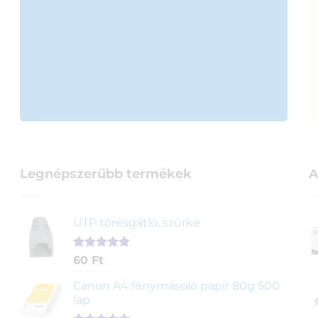
Legnépszerűbb termékek
A
UTP törésgátló, szürke
Értékelés
1
60
Ft
5.00
az 5-
ből,
Canon A4 fénymásoló papír 80g 500
értékelés
lap
alapján