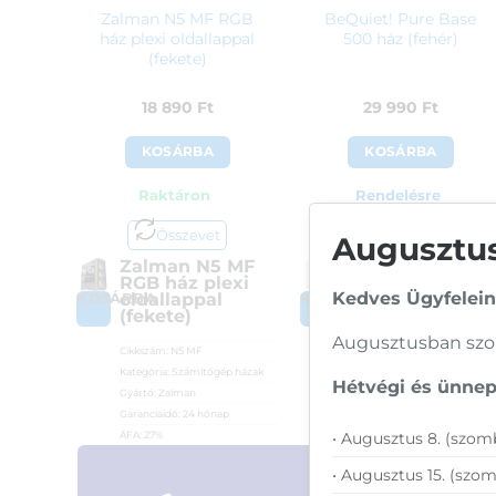
Zalman N5 MF RGB
BeQuiet! Pure Base
ház plexi oldallappal
500 ház (fehér)
(fekete)
18 890
Ft
29 990
Ft
KOSÁRBA
KOSÁRBA
Raktáron
Rendelésre
Összevet
Összevet
Augusztusi
Zalman N5 MF
BeQuiet! Pure
RGB ház plexi
Base 500 ház
Kedves Ügyfelein
oldallappal
(fehér)
KOSÁRBA
KOSÁRBA
(fekete)
Cikkszám:
BG035
Augusztusban szom
Cikkszám:
N5 MF
Kategória:
Számítógép házak
Kategória:
Számítógép házak
Gyártó:
BeQuiet!
Hétvégi és ünnepi
Gyártó:
Zalman
Garanciaidő:
36 hónap
Garanciaidő:
24 hónap
ÁFA:
27%
ÁFA:
27%
• Augusztus 8. (szomb
Azonosító:
36000
Azonosító:
45217
29 990
Ft
• Augusztus 15. (szom
18 890
Ft