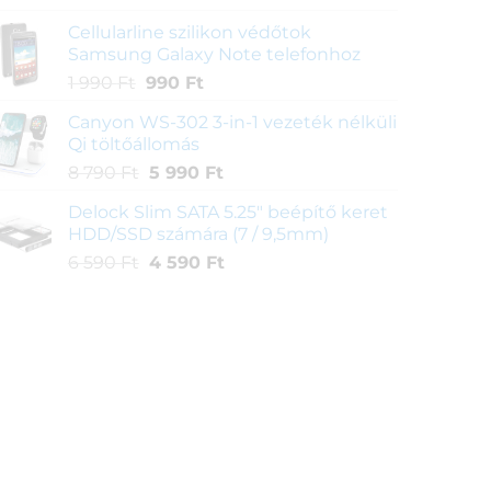
price
price
Cellularline szilikon védőtok
was:
is:
Samsung Galaxy Note telefonhoz
9
8
Original
Current
1 990
Ft
990
Ft
990 Ft.
990 Ft.
price
price
Canyon WS-302 3-in-1 vezeték nélküli
was:
is:
Qi töltőállomás
1
990 Ft.
Original
Current
8 790
Ft
5 990
Ft
990 Ft.
price
price
Delock Slim SATA 5.25" beépítő keret
was:
is:
HDD/SSD számára (7 / 9,5mm)
8
5
Original
Current
6 590
Ft
4 590
Ft
790 Ft.
990 Ft.
price
price
was:
is:
6
4
590 Ft.
590 Ft.