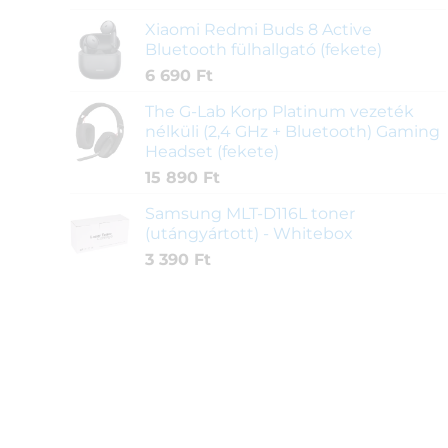
Xiaomi Redmi Buds 8 Active
Bluetooth fülhallgató (fekete)
6 690
Ft
The G-Lab Korp Platinum vezeték
nélküli (2,4 GHz + Bluetooth) Gaming
Headset (fekete)
15 890
Ft
Samsung MLT-D116L toner
(utángyártott) - Whitebox
3 390
Ft