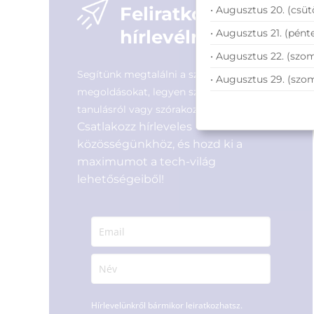
Feliratkozás
• Augusztus 20. (csüt
hírlevélre
• Augusztus 21. (pénte
• Augusztus 22. (szom
Segítünk megtalálni a számodra legjobb
• Augusztus 29. (szo
megoldásokat, legyen szó munkáról,
tanulásról vagy szórakozásról!
Csatlakozz hírleveles
közösségünkhöz, és hozd ki a
maximumot a tech-világ
lehetőségeiből!
Hírlevelünkről bármikor leiratkozhatsz.