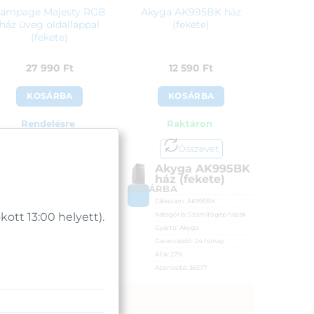
ampage Majesty RGB
Akyga AK995BK ház
ház üveg oldallappal
(fekete)
(fekete)
27 990
Ft
12 590
Ft
KOSÁRBA
KOSÁRBA
Rendelésre
Raktáron
Összevet
Összevet
Rampage
Akyga AK995BK
Majesty RGB ház
ház (fekete)
üveg oldallappal
OSÁRBA
KOSÁRBA
(fekete)
Cikkszám:
AK995BK
Kategória:
Számítógép házak
tt 13:00 helyett).
Cikkszám:
23696
Gyártó:
Akyga
Kategória:
Számítógép házak
Garanciaidő:
24 hónap
Gyártó:
Rampage
ÁFA:
27%
Garanciaidő:
24 hónap
Azonosító:
36377
ÁFA:
27%
12 590
Ft
Azonosító:
31919
27 990
Ft