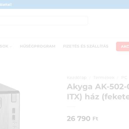
lattal!
AKC
ÁSOK
HŰSÉGPROGRAM
FIZETÉS ÉS SZÁLLÍTÁS
Kezdőlap
/
Termékek
/
PC 
Akyga AK-502-
ITX) ház (feket
26 790
Ft