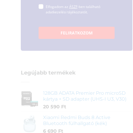
Elfogadom az
ÁSZF
-ben található
adatkezelési tájékoztatót.
FELIRATKOZOM
Legújabb termékek
128GB ADATA Premier Pro microSD
kártya + SD adapter (UHS-I U3, V30)
20 590
Ft
Xiaomi Redmi Buds 8 Active
Bluetooth fülhallgató (kék)
6 690
Ft