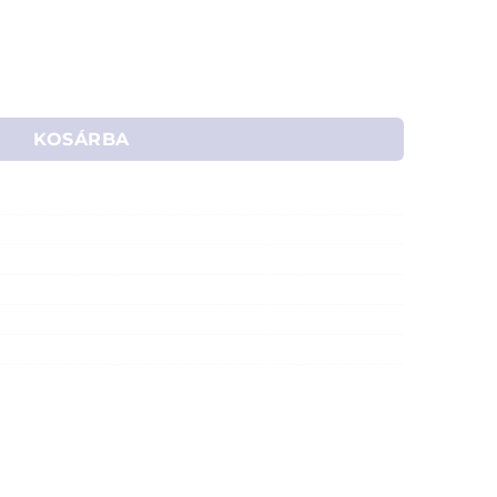
X/mini-ITX) ház (fekete) mennyiség
KOSÁRBA