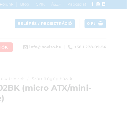
Rólunk
Blog
GYIK
ÁSZF
Kapcsolat
BELÉPÉS / REGISZTRÁCIÓ
0
Ft
IÓK
info@bovito.hu
+36 1 278-09-54
alkatrészek
/
Számítógép házak
02BK (micro ATX/mini-
e)