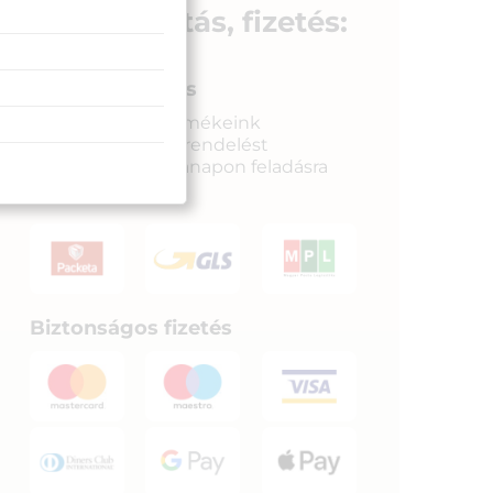
Szállítás, fizetés:
Gyors kiszállítás
Raktáron lévő termékeink
legkésőbb a megrendelést
követkető munkanapon feladásra
kerülnek.
Biztonságos fizetés