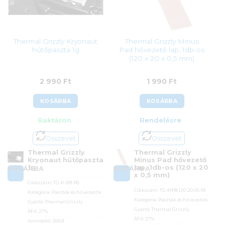
Thermal Grizzly Kryonaut
Thermal Grizzly Minus
hűtőpaszta 1g
Pad hővezető lap, 1db-os
(120 x 20 x 0,5 mm)
2 990
Ft
1 990
Ft
KOSÁRBA
KOSÁRBA
Raktáron
Rendelésre
Összevet
Összevet
Thermal Grizzly
Thermal Grizzly
Kryonaut hűtőpaszta
Minus Pad hővezető
1g
lap, 1db-os (120 x 20
KOSÁRBA
KOSÁRBA
x 0,5 mm)
Cikkszám:
TG-K-001-RS
Cikkszám:
TG-MP8-120-20-05-1R
Kategória:
Paszták és hővezetők
Kategória:
Paszták és hővezetők
Gyártó:
Thermal Grizzly
Gyártó:
Thermal Grizzly
ÁFA:
27%
ÁFA:
27%
Azonosító:
26651