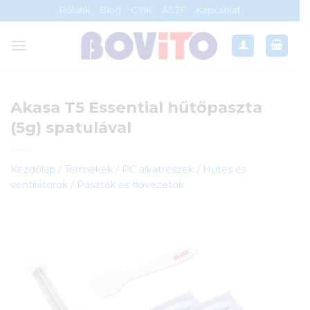
Skip
Rólunk
Blog
GYIK
ÁSZF
Kapcsolat
to
content
Akasa T5 Essential hűtőpaszta
(5g) spatulával
Kezdőlap
/
Termékek
/
PC alkatrészek
/
Hűtés és
ventilátorok
/
Paszták és hővezetők