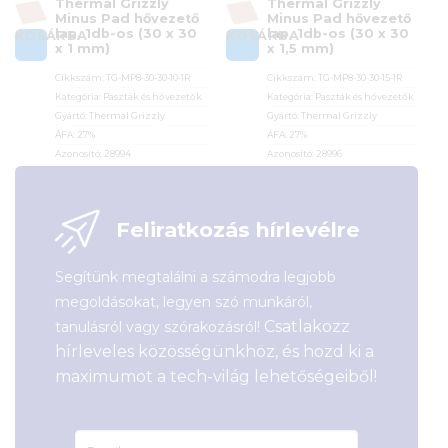
Thermal Grizzly
Thermal Grizzly
Minus Pad hővezető
Minus Pad hővezető
lap, 1db-os (30 x 30
lap, 1db-os (30 x 30
KOSÁRBA
KOSÁRBA
x 1 mm)
x 1,5 mm)
Cikkszám:
TG-MP8-30-30-10-1R
Cikkszám:
TG-MP8-30-30-15-1R
Kategória:
Paszták és hővezetők
Kategória:
Paszták és hővezetők
Gyártó:
Thermal Grizzly
Gyártó:
Thermal Grizzly
ÁFA:
27%
ÁFA:
27%
Azonosító:
28994
Azonosító:
28996
2 990
Ft
2 990
Ft
Feliratkozás hírlevélre
Segítünk megtalálni a számodra legjobb
megoldásokat, legyen szó munkáról,
Csatlakozz
tanulásról vagy szórakozásról!
hírleveles közösségünkhöz, és hozd ki a
maximumot a tech-világ lehetőségeiből!