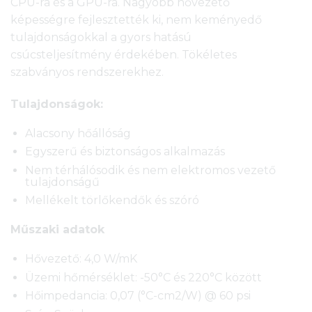
CPU-ra és a GPU-ra. Nagyobb hővezető
képességre fejlesztették ki, nem keményedő
tulajdonságokkal a gyors hatású
csúcsteljesítmény érdekében. Tökéletes
szabványos rendszerekhez.
Tulajdonságok:
Alacsony hőállóság
Egyszerű és biztonságos alkalmazás
Nem térhálósodik és nem elektromos vezető
tulajdonságű
Mellékelt törlőkendők és szóró
Műszaki adatok
Hővezető: 4,0 W/mK
Üzemi hőmérséklet: -50°C és 220°C között
Hőimpedancia: 0,07 (°C-cm2/W) @ 60 psi