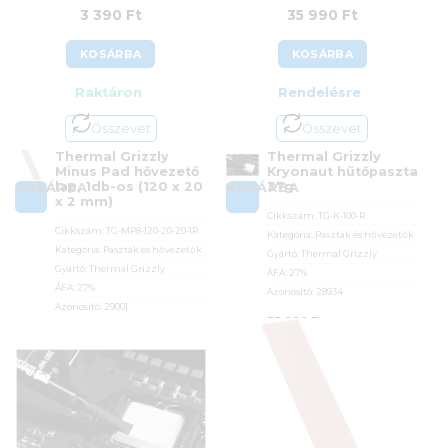
3 390
Ft
35 990
Ft
KOSÁRBA
KOSÁRBA
Raktáron
Rendelésre
Összevet
Összevet
Thermal Grizzly
Thermal Grizzly
Minus Pad hővezető
Kryonaut hűtőpaszta
lap, 1db-os (120 x 20
37g
KOSÁRBA
KOSÁRBA
x 2 mm)
Cikkszám:
TG-K-100-R
Cikkszám:
TG-MP8-120-20-20-1R
Kategória:
Paszták és hővezetők
Kategória:
Paszták és hővezetők
Gyártó:
Thermal Grizzly
Gyártó:
Thermal Grizzly
ÁFA:
27%
ÁFA:
27%
Azonosító:
28934
Azonosító:
29001
35 990
Ft
3 390
Ft