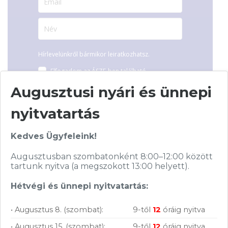
Hírlevelünkről bármikor leiratkozhatsz.
Elfogadom az
ÁSZF
-ben található
adatkezelési tájékoztatót.
Augusztusi nyári és ünnepi
nyitvatartás
FELIRATKOZOM
Kedves Ügyfeleink!
Augusztusban szombatonként 8:00–12:00 között
tartunk nyitva (a megszokott 13:00 helyett).
Hétvégi és ünnepi nyitvatartás:
Vásárolj nálunk!
• Augusztus 8. (szombat):
9-től
12
óráig nyitva
Nagy raktárkészlet
• Augusztus 15. (szombat):
9-től
12
óráig nyitva