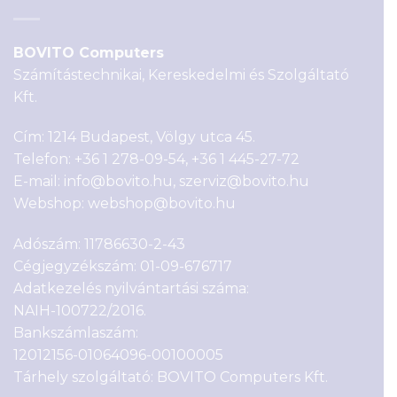
BOVITO Computers
Számítástechnikai, Kereskedelmi és Szolgáltató
Kft.
Cím: 1214 Budapest, Völgy utca 45.
Telefon:
+36 1 278-09-54
,
+36 1 445-27-72
E-mail:
info@bovito.hu
,
szerviz@bovito.hu
Webshop:
webshop@bovito.hu
Adószám: 11786630-2-43
Cégjegyzékszám: 01-09-676717
Adatkezelés nyilvántartási száma:
NAIH-100722/2016.
Bankszámlaszám:
12012156-01064096-00100005
Tárhely szolgáltató: BOVITO Computers Kft.