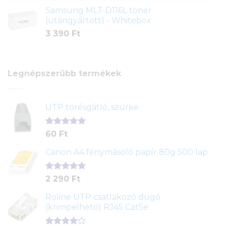
Samsung MLT-D116L toner
(utángyártott) - Whitebox
3 390
Ft
Legnépszerűbb termékek
UTP törésgátló, szürke
Értékelés
1
60
Ft
5.00
az 5-
ből,
Canon A4 fénymásoló papír 80g 500 lap
értékelés
alapján
Értékelés
2
2 290
Ft
5.00
az 5-
ből,
Roline UTP csatlakozó dugó
értékelés
(krimpelhető) RJ45 Cat5e
alapján