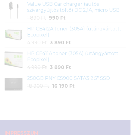
Value USB Car charger (autós
was:
is:
szivargyújtós töltő) DC 2,1A, micro USB
3
2
Original
Current
1 890
Ft
990
Ft
900 Ft.
900 Ft.
price
price
HP CE412A toner (305A) (utángyártott,
was:
is:
Ecopixel)
1
990 Ft.
Original
Current
4 990
Ft
3 890
Ft
890 Ft.
price
price
HP CE411A toner (305A) (utángyártott,
was:
is:
Ecopixel)
4
3
Original
Current
4 990
Ft
3 890
Ft
990 Ft.
890 Ft.
price
price
250GB PNY CS900 SATA3 2,5" SSD
was:
is:
Original
Current
18 900
Ft
4
16 190
Ft
3
price
price
990 Ft.
890 Ft.
was:
is:
18
16
900 Ft.
190 Ft.
IMPRESSZUM