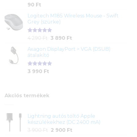
Értékelés
2
90
Ft
4.00
az
5-ből,
Logitech M185 Wireless Mouse - Swift
értékelés
Grey (szürke)
alapján
Értékelés
1
Original
Current
4 290
Ft
3 890
Ft
5.00
az 5-
price
price
ből,
Axagon DisplayPort > VGA (DSUB)
was:
is:
értékelés
átalakító
4
3
alapján
290 Ft.
890 Ft.
Értékelés
1
3 990
Ft
5.00
az 5-
ből,
értékelés
alapján
Akciós termékek
Lightning autós töltő Apple
készülékekhez (DC 2400 mA)
Original
Current
3 900
Ft
2 900
Ft
price
price