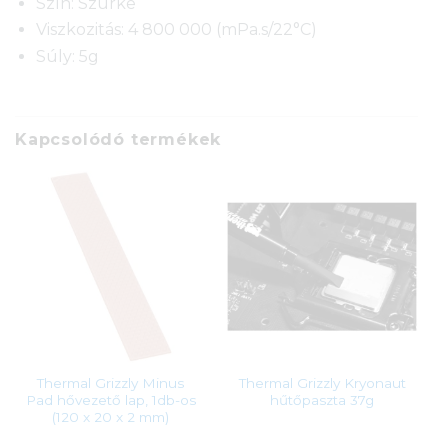
Szín: Szürke
Viszkozitás: 4 800 000 (mPa.s/22°C)
Súly: 5g
Kapcsolódó termékek
Thermal Grizzly Minus
Thermal Grizzly Kryonaut
Pad hővezető lap, 1db-os
hűtőpaszta 37g
(120 x 20 x 2 mm)