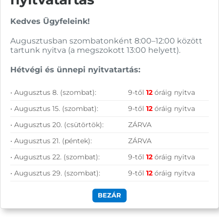
Raktáron lévő termékeink legkésőbb a
megrendelést követkető munkanapon
Kedves Ügyfeleink!
feladásra kerülnek.
Augusztusban szombatonként 8:00–12:00 között
tartunk nyitva (a megszokott 13:00 helyett).
Hétvégi és ünnepi nyitvatartás:
Biztonságos fizetés
• Augusztus 8. (szombat):
9-től
12
óráig nyitva
• Augusztus 15. (szombat):
9-től
12
óráig nyitva
• Augusztus 20. (csütörtök):
ZÁRVA
• Augusztus 21. (péntek):
ZÁRVA
• Augusztus 22. (szombat):
9-től
12
óráig nyitva
• Augusztus 29. (szombat):
9-től
12
óráig nyitva
BEZÁR