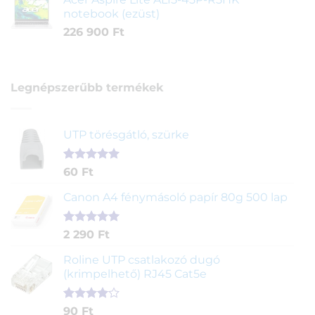
notebook (ezüst)
226 900
Ft
Legnépszerűbb termékek
UTP törésgátló, szürke
Értékelés
1
60
Ft
5.00
az 5-
ből,
Canon A4 fénymásoló papír 80g 500 lap
értékelés
alapján
Értékelés
2
2 290
Ft
5.00
az 5-
ből,
Roline UTP csatlakozó dugó
értékelés
(krimpelhető) RJ45 Cat5e
alapján
Értékelés
2
90
Ft