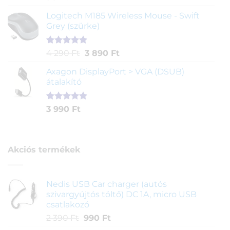
4.00
az
5-ből,
Logitech M185 Wireless Mouse - Swift
értékelés
Grey (szürke)
alapján
Értékelés
1
Original
Current
4 290
Ft
3 890
Ft
5.00
az 5-
price
price
ből,
Axagon DisplayPort > VGA (DSUB)
was:
is:
értékelés
átalakító
4
3
alapján
290 Ft.
890 Ft.
Értékelés
1
3 990
Ft
5.00
az 5-
ből,
értékelés
alapján
Akciós termékek
Nedis USB Car charger (autós
szivargyújtós töltő) DC 1A, micro USB
csatlakozó
Original
Current
2 390
Ft
990
Ft
price
price