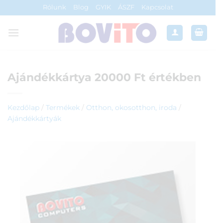
Skip
Rólunk
Blog
GYIK
ÁSZF
Kapcsolat
to
content
Ajándékkártya 20000 Ft értékben
Kezdőlap
/
Termékek
/
Otthon, okosotthon, iroda
/
Ajándékkártyák