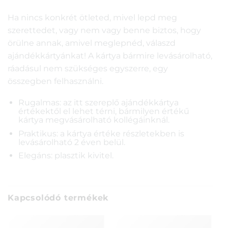
Ha nincs konkrét ötleted, mivel lepd meg
szerettedet, vagy nem vagy benne biztos, hogy
örülne annak, amivel meglepnéd, válaszd
ajándékkártyánkat! A kártya bármire levásárolható,
ráadásul nem szükséges egyszerre, egy
összegben felhasználni.
Rugalmas: az itt szereplő ajándékkártya
értékektől el lehet térni, bármilyen értékű
kártya megvásárolható kollégáinknál.
Praktikus: a kártya értéke részletekben is
levásárolható 2 éven belül.
Elegáns: plasztik kivitel.
Kapcsolódó termékek