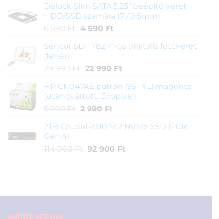
Delock Slim SATA 5.25" beépítő keret
was:
is:
HDD/SSD számára (7 / 9,5mm)
2
990 Ft.
Original
Current
6 590
Ft
4 590
Ft
390 Ft.
price
price
Sencor SDF 782 7"-os digitális fotókeret
was:
is:
(fehér)
6
4
Original
Current
29 990
Ft
22 990
Ft
590 Ft.
590 Ft.
price
price
HP CN047AE patron (951 XL) magenta
was:
is:
(utángyártott, Ecopixel)
29
22
Original
Current
5 990
Ft
2 990
Ft
990 Ft.
990 Ft.
price
price
2TB Crucial P310 M.2 NVMe SSD (PCIe
was:
is:
Gen.4)
5
2
Original
Current
114 900
Ft
92 900
Ft
990 Ft.
990 Ft.
price
price
was:
is:
114
92
900 Ft.
900 Ft.
IMPRESSZUM