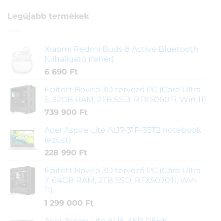
Legújabb termékek
Xiaomi Redmi Buds 8 Active Bluetooth
fülhallgató (fehér)
6 690
Ft
Épített Bovito 3D tervező PC (Core Ultra
5, 32GB RAM, 2TB SSD, RTX5060Ti, Win 11)
739 900
Ft
Acer Aspire Lite AL17-31P-35T2 notebook
(ezüst)
228 990
Ft
Épített Bovito 3D tervező PC (Core Ultra
7, 64GB RAM, 2TB SSD, RTX5070Ti, Win
11)
1 299 000
Ft
Acer Aspire Lite AL15-45P-R5HK