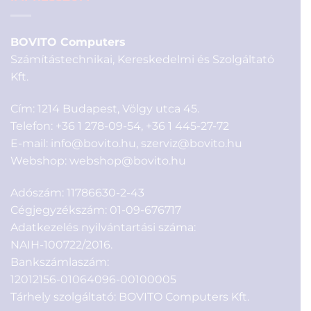
BOVITO Computers
Számítástechnikai, Kereskedelmi és Szolgáltató
Kft.
Cím: 1214 Budapest, Völgy utca 45.
Telefon:
+36 1 278-09-54
,
+36 1 445-27-72
E-mail:
info@bovito.hu
,
szerviz@bovito.hu
Webshop:
webshop@bovito.hu
Adószám: 11786630-2-43
Cégjegyzékszám: 01-09-676717
Adatkezelés nyilvántartási száma:
NAIH-100722/2016.
Bankszámlaszám:
12012156-01064096-00100005
Tárhely szolgáltató: BOVITO Computers Kft.