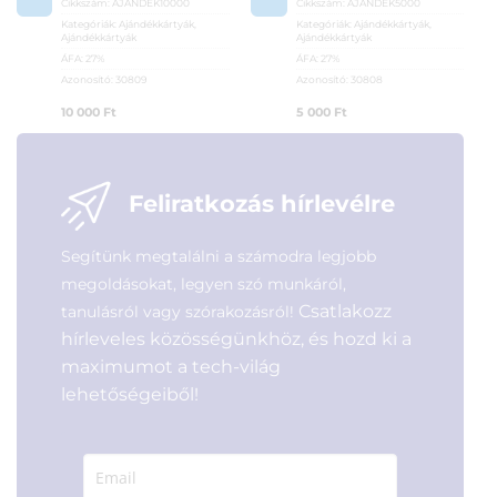
Cikkszám:
AJANDEK10000
Cikkszám:
AJANDEK5000
Kategóriák:
Ajándékkártyák
,
Kategóriák:
Ajándékkártyák
,
Ajándékkártyák
Ajándékkártyák
ÁFA:
27%
ÁFA:
27%
Azonosító:
30809
Azonosító:
30808
10 000
Ft
5 000
Ft
Feliratkozás hírlevélre
Segítünk megtalálni a számodra legjobb
megoldásokat, legyen szó munkáról,
Csatlakozz
tanulásról vagy szórakozásról!
hírleveles közösségünkhöz, és hozd ki a
maximumot a tech-világ
lehetőségeiből!