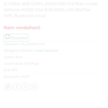
i3-1115G4, 8GB DDR4, 256GB SSD M.2 PCIe, nVidia
GeForce MX350 VGA 2GB DDR5, LAN, 802.11ac
WiFi, Bluetooth, ezüst
Nem rendelhető
Összevet
Cikkszám:
NX.ADBEU.00V
Kategória:
Otthoni, irodai laptopok
Gyártó:
Acer
Garanciaidő:
36 hónap
ÁFA:
27%
Azonosító:
47016