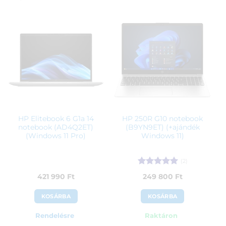
HP Elitebook 6 G1a 14
HP 250R G10 notebook
notebook (AD4Q2ET)
(B9YN9ET) (+ajándék
(Windows 11 Pro)
Windows 11)
(2)
Értékelés:
5
421 990
Ft
249 800
Ft
/ 5
KOSÁRBA
KOSÁRBA
Rendelésre
Raktáron