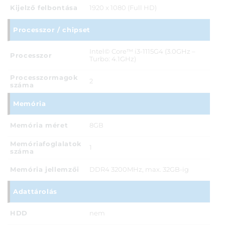
Kijelző felbontása
1920 x 1080 (Full HD)
Processzor / chipset
Intel© Core™ i3-1115G4 (3.0GHz –
Processzor
Turbo: 4.1GHz)
Processzormagok
2
száma
Memória
Memória méret
8GB
Memóriafoglalatok
1
száma
Memória jellemzői
DDR4 3200MHz, max. 32GB-ig
Adattárolás
HDD
nem