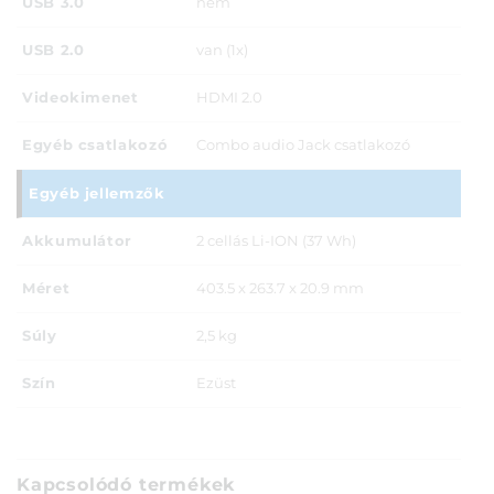
USB 3.0
nem
USB 2.0
van (1x)
Videokimenet
HDMI 2.0
Egyéb csatlakozó
Combo audio Jack csatlakozó
Egyéb jellemzők
Akkumulátor
2 cellás Li-ION (37 Wh)
Méret
403.5 x 263.7 x 20.9 mm
Súly
2,5 kg
Szín
Ezüst
Kapcsolódó termékek