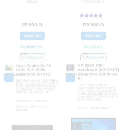
(ezüst)
Windows 11)
(1)
Értékelés:
5
231 900
Ft
179 900
Ft
/ 5
KOSÁRBA
KOSÁRBA
Rendelésre
Raktáron
Összevet
Összevet
Acer Aspire Go 15
HP 255R G10
AG15-72P-5999
notebook (B9YP5ET)
notebook (ezüst)
(+ajándék Windows
KOSÁRBA
KOSÁRBA
11)
15,6″ FHD kijelző (1920×1080),
DOS, Intel Core 5 120U, 16GB
15,6″ FHD IPS kijelző
DDR4, 512GB SSD M.2 PCIe
(1920×1080), Win 11 Home,
4.0, integrált VGA, 802.11ax
AMD Ryzen 3 7335U, 8GB
WiFi, Bluetooth, ezüst
DDR5, 512GB SSD M.2 PCIe,
integrált VGA, 802.11ax WiFi,
Bluetooth, ezüst
Cikkszám:
NX.JSVEU.001
Kategória:
Otthoni, irodai
Cikkszám:
B9YP5ET#AKC
laptopok
Kategória:
Otthoni, irodai
Gyártó:
Acer
laptopok
Garanciaidő:
36 hónap
Gyártó:
Hewlett Packard
ÁFA:
27%
Garanciaidő:
36 hónap