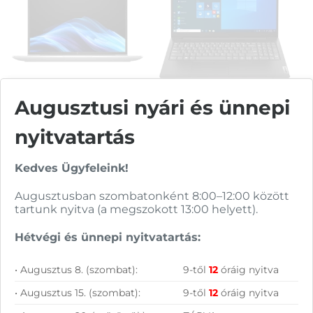
Azonosító:
54700
ÁFA:
27%
Azonosító:
54128
231 900
Ft
179 900
Ft
Augusztusi nyári és ünnepi
HP Elitebook 6 G1a 14
Lenovo V15 G4
notebook (AD4Q0ET)
notebook
(Windows 11 Pro)
(82YU00YYHV)
nyitvatartás
475 990
Ft
200 900
Ft
Kedves Ügyfeleink!
KOSÁRBA
KOSÁRBA
Augusztusban szombatonként 8:00–12:00 között
tartunk nyitva (a megszokott 13:00 helyett).
Rendelésre
Rendelésre
Hétvégi és ünnepi nyitvatartás:
Összevet
Összevet
HP Elitebook 6 G1a 14
Lenovo V15 G4
• Augusztus 8. (szombat):
9-től
12
óráig nyitva
notebook (AD4Q0ET)
notebook
(Windows 11 Pro)
(82YU00YYHV)
KOSÁRBA
KOSÁRBA
• Augusztus 15. (szombat):
9-től
12
óráig nyitva
14″ WUXGA IPS kijelző
15,6″ FHD kijelző (1920×1080),
(1920×1200), Win 11 Pro, AMD
DOS, AMD Ryzen 5 7520U,
Ryzen 7 250, 16GB DDR5,
8GB DDR5, 512GB SSD M.2