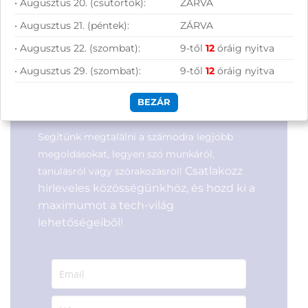
• Augusztus 20. (csütörtök):
ZÁRVA
512GB SSD M.2 PCIe, integrált
PCIe, integrált VGA, LAN,
VGA, LAN, 802.11ax WiFi,
802.11ac WiFi, Bluetooth,
Bluetooth, háttérvilágítású
fekete
• Augusztus 21. (péntek):
ZÁRVA
billentyűzet, ujjlenyomat
olvasó, ezüst
Cikkszám:
82YU00YYHV
• Augusztus 22. (szombat):
9-től
12
óráig nyitva
Kategória:
Otthoni, irodai
Cikkszám:
AD4Q0ET#AKC
laptopok
Kategória:
Otthoni, irodai
• Augusztus 29. (szombat):
9-től
12
óráig nyitva
Gyártó:
Lenovo
laptopok
Garanciaidő:
36 hónap
Gyártó:
Hewlett Packard
Feliratkozás hírlevélre
ÁFA:
27%
BEZÁR
Garanciaidő:
36 hónap
Azonosító:
47776
ÁFA:
27%
Azonosító:
53498
200 900
Ft
Segítünk megtalálni a számodra legjobb
475 990
Ft
megoldásokat, legyen szó munkáról,
Csatlakozz
tanulásról vagy szórakozásról!
hírleveles közösségünkhöz, és hozd ki a
maximumot a tech-világ
lehetőségeiből!