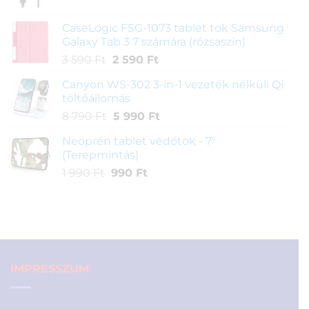
price
price
390 Ft.
990 Ft.
was:
is:
CaseLogic FSG-1073 tablet tok Samsung
4
4
Galaxy Tab 3 7 számára (rózsaszín)
990 Ft.
290 Ft.
Original
Current
3 590
Ft
2 590
Ft
price
price
Canyon WS-302 3-in-1 vezeték nélküli Qi
was:
is:
töltőállomás
3
2
Original
Current
8 790
Ft
5 990
Ft
590 Ft.
590 Ft.
price
price
Neoprén tablet védőtok - 7"
was:
is:
(Terepmintás)
8
5
Original
Current
1 990
Ft
990
Ft
790 Ft.
990 Ft.
price
price
was:
is:
1
990 Ft.
990 Ft.
IMPRESSZUM