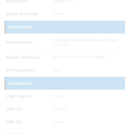
Bluetooth
igen (v5.0)
Mobil internet
nem
Multimédia
720p HD felbontású (Acer Crystal
Webkamera
Eye HD)
Audio rendszer
Acer Trueharmony sztereo
Kártyaolvasó
nem
Csatlakozó
USB Type-C
nem
USB 3.2
van (1x)
USB 3.1
nem