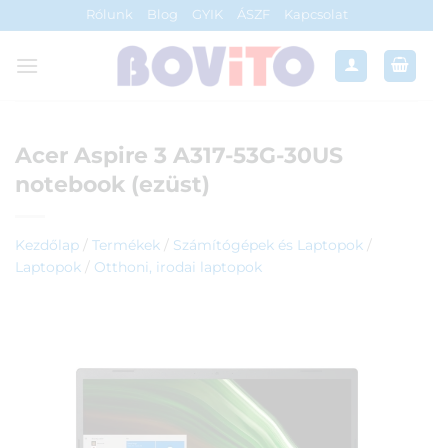
Skip
Rólunk
Blog
GYIK
ÁSZF
Kapcsolat
to
content
Acer Aspire 3 A317-53G-30US
notebook (ezüst)
Kezdőlap
/
Termékek
/
Számítógépek és Laptopok
/
Laptopok
/
Otthoni, irodai laptopok