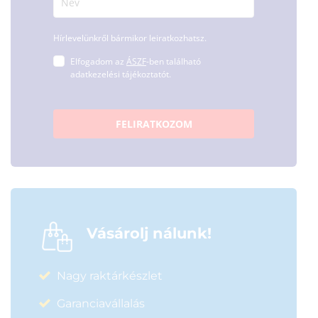
Hírlevelünkről bármikor leiratkozhatsz.
Elfogadom az
ÁSZF
-ben található
adatkezelési tájékoztatót.
FELIRATKOZOM
Vásárolj nálunk!
Nagy raktárkészlet
Garanciavállalás