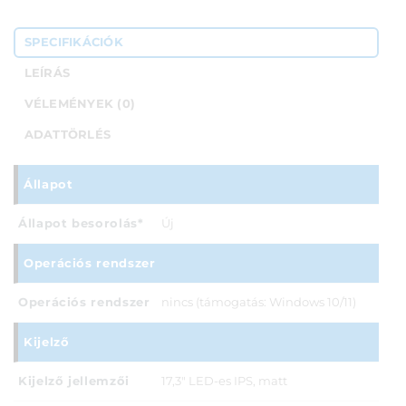
SPECIFIKÁCIÓK
LEÍRÁS
VÉLEMÉNYEK (0)
ADATTÖRLÉS
Állapot
Állapot besorolás*
Új
Operációs rendszer
Operációs rendszer
nincs (támogatás: Windows 10/11)
Kijelző
Kijelző jellemzői
17,3" LED-es IPS, matt