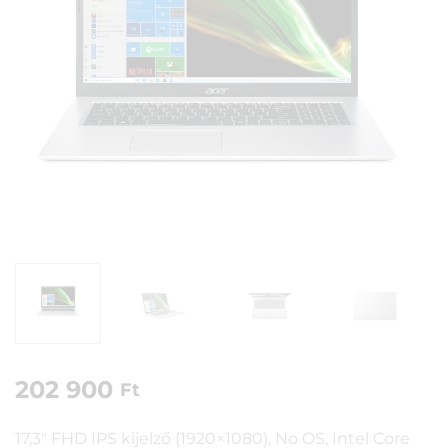
202 900
Ft
17,3″ FHD IPS kijelző (1920×1080), No OS, Intel Core