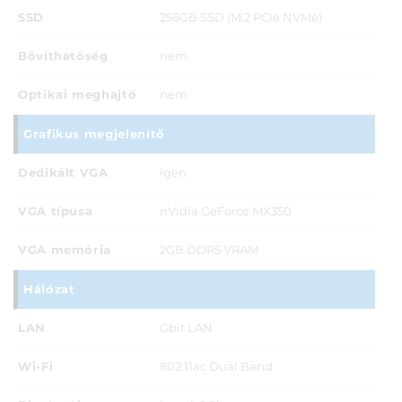
SSD
256GB SSD (M.2 PCIe NVMe)
Bővíthetőség
nem
Optikai meghajtó
nem
Grafikus megjelenítő
Dedikált VGA
igen
VGA típusa
nVidia GeForce MX350
VGA memória
2GB DDR5 VRAM
Hálózat
LAN
Gbit LAN
Wi-Fi
802.11ac Dual Band