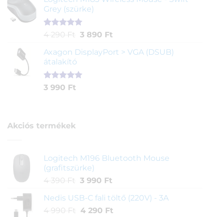
értékelés
Grey (szürke)
alapján
Értékelés
1
Original
Current
4 290
Ft
3 890
Ft
5.00
az 5-
price
price
ből,
Axagon DisplayPort > VGA (DSUB)
was:
is:
értékelés
átalakító
4
3
alapján
290 Ft.
890 Ft.
Értékelés
1
3 990
Ft
5.00
az 5-
ből,
értékelés
alapján
Akciós termékek
Logitech M196 Bluetooth Mouse
(grafitszürke)
Original
Current
4 390
Ft
3 990
Ft
price
price
Nedis USB-C fali töltő (220V) - 3A
was:
is:
Original
Current
4 990
Ft
4
4 290
Ft
3