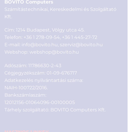
BOVITO Computers
Számítástechnikai, Kereskedelmi és Szolgáltató
Kft.
Cím: 1214 Budapest, Völgy utca 45.
Telefon:
+36 1 278-09-54
,
+36 1 445-27-72
E-mail:
info@bovito.hu
,
szerviz@bovito.hu
Webshop:
webshop@bovito.hu
Adószám: 11786630-2-43
Cégjegyzékszám: 01-09-676717
Adatkezelés nyilvántartási száma:
NAIH-100722/2016.
Bankszámlaszám:
12012156-01064096-00100005
Tárhely szolgáltató: BOVITO Computers Kft.