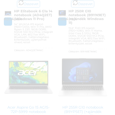
Összevet
Összevet
HP Elitebook 6 G1a 14
HP 250R G10
notebook (AD4Q2ET)
notebook (B9YN9ET)
(Windows 11 Pro)
(+ajándék Windows
KOSÁRBA
KOSÁRBA
11)
14″ WUXGA IPS kijelző
(1920×1200), Win 11 Pro, AMD
15,6″ FHD IPS kijelző
Ryzen 5 230, 16GB DDR5,
(1920×1080), Win 11 Home,
512GB SSD M.2 PCIe, integrált
Intel Core 5 120U, 16GB
VGA, LAN, 802.11ax WiFi,
DDR4, 512GB SSD M.2 PCIe,
Bluetooth, háttérvilágítású
integrált VGA, 802.11ax WiFi,
billentyűzet, ujjlenyomat
Bluetooth, háttérvilágítású
olvasó, ezüst
billentyűzet, ezüst
Cikkszám:
AD4Q2ET#AKC
Cikkszám:
B9YN9ET#AKC
Kategória:
Otthoni, irodai
Kategória:
Otthoni, irodai
laptopok
laptopok
Gyártó:
Hewlett Packard
Gyártó:
Hewlett Packard
Garanciaidő:
36 hónap
Garanciaidő:
36 hónap
ÁFA:
27%
ÁFA:
27%
Azonosító:
53508
Azonosító:
54907
421 990
Ft
249 800
Ft
Acer Aspire Go 15 AG15-
HP 255R G10 notebook
72P-5999 notebook
(B9YP5ET) (+ajándék