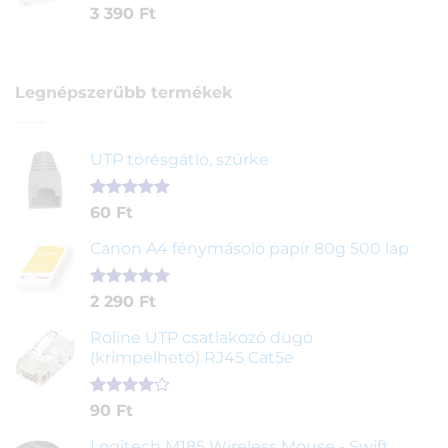
3 390
Ft
Legnépszerűbb termékek
UTP törésgátló, szürke
Értékelés
1
60
Ft
5.00
az 5-
ből,
Canon A4 fénymásoló papír 80g 500 lap
értékelés
alapján
Értékelés
2
2 290
Ft
5.00
az 5-
ből,
Roline UTP csatlakozó dugó
értékelés
(krimpelhető) RJ45 Cat5e
alapján
Értékelés
2
90
Ft
4.00
az
5-ből,
Logitech M185 Wireless Mouse - Swift