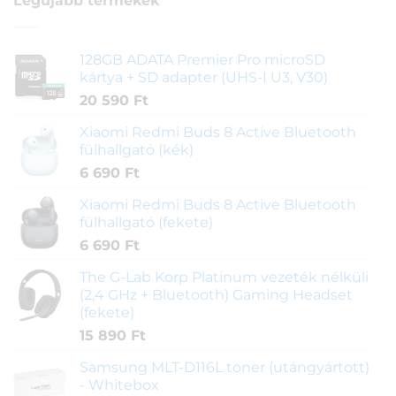
Legújabb termékek
128GB ADATA Premier Pro microSD
kártya + SD adapter (UHS-I U3, V30)
20 590
Ft
Xiaomi Redmi Buds 8 Active Bluetooth
fülhallgató (kék)
6 690
Ft
Xiaomi Redmi Buds 8 Active Bluetooth
fülhallgató (fekete)
6 690
Ft
The G-Lab Korp Platinum vezeték nélküli
(2,4 GHz + Bluetooth) Gaming Headset
(fekete)
15 890
Ft
Samsung MLT-D116L toner (utángyártott)
- Whitebox