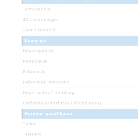
Technológia
3D technológia
Smart funkció
Képernyő
Képernyőátló
Paneltípus
Felbontás
Felbontási szabvány
Képfrissítés / minőség
Látószög (vízszintes / függőleges)
Hardver specifikáció
Tuner
Teletext