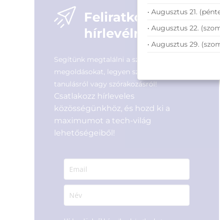
• Augusztus 21. (pénte
Feliratkozás
• Augusztus 22. (szom
hírlevélre
• Augusztus 29. (szo
Segítünk megtalálni a számodra legjobb
megoldásokat, legyen szó munkáról,
tanulásról vagy szórakozásról!
Csatlakozz hírleveles
közösségünkhöz, és hozd ki a
maximumot a tech-világ
lehetőségeiből!