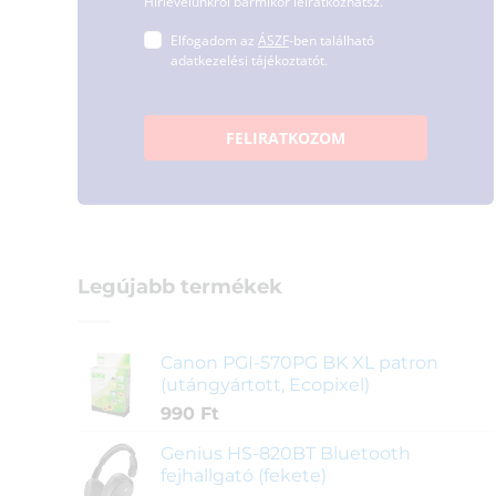
Hírlevelünkről bármikor leiratkozhatsz.
Elfogadom az
ÁSZF
-ben található
adatkezelési tájékoztatót.
FELIRATKOZOM
Legújabb termékek
Canon PGI-570PG BK XL patron
(utángyártott, Ecopixel)
990
Ft
Genius HS-820BT Bluetooth
fejhallgató (fekete)