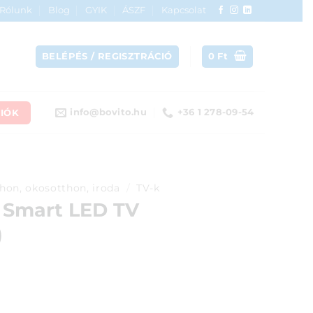
Rólunk
Blog
GYIK
ÁSZF
Kapcsolat
BELÉPÉS / REGISZTRÁCIÓ
0
Ft
IÓK
info@bovito.hu
+36 1 278-09-54
hon, okosotthon, iroda
/
TV-k
 Smart LED TV
)