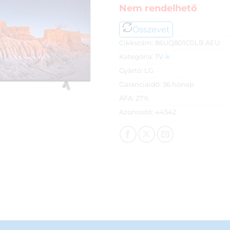
Nem rendelhető
Összevet
Cikkszám:
86UQ801C0LB.AEU
Kategória:
TV-k
Gyártó:
LG
Garanciaidő:
36 hónap
ÁFA:
27%
Azonosító:
44542