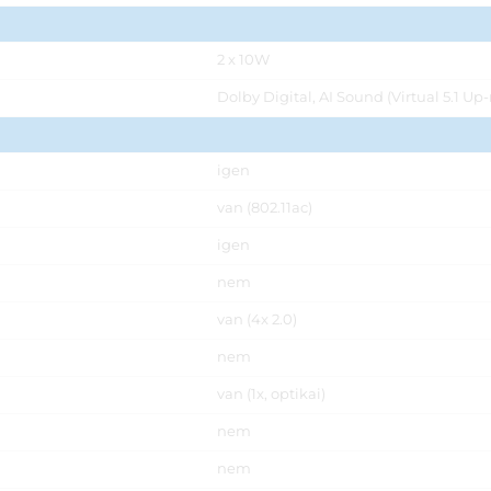
2 x 10W
Dolby Digital, AI Sound (Virtual 5.1 Up
igen
van (802.11ac)
igen
nem
van (4x 2.0)
nem
van (1x, optikai)
nem
nem