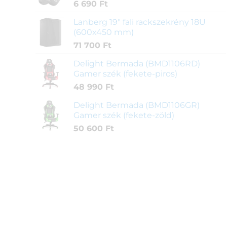
6 690
Ft
Lanberg 19" fali rackszekrény 18U
(600x450 mm)
71 700
Ft
Delight Bermada (BMD1106RD)
Gamer szék (fekete-piros)
48 990
Ft
Delight Bermada (BMD1106GR)
Gamer szék (fekete-zöld)
50 600
Ft