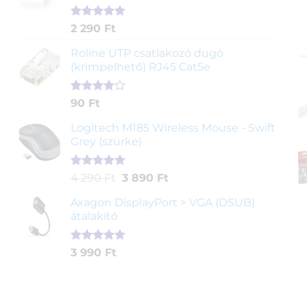
Értékelés
2
2 290
Ft
5.00
az 5-
ből,
Roline UTP csatlakozó dugó
értékelés
(krimpelhető) RJ45 Cat5e
alapján
Értékelés
2
90
Ft
4.00
az
5-ből,
Logitech M185 Wireless Mouse - Swift
értékelés
Grey (szürke)
alapján
Értékelés
1
Original
Current
4 290
Ft
3 890
Ft
5.00
az 5-
price
price
ből,
Axagon DisplayPort > VGA (DSUB)
was:
is:
értékelés
átalakító
4
3
alapján
290 Ft.
890 Ft.
Értékelés
1
3 990
Ft
5.00
az 5-
ből,
értékelés
alapján