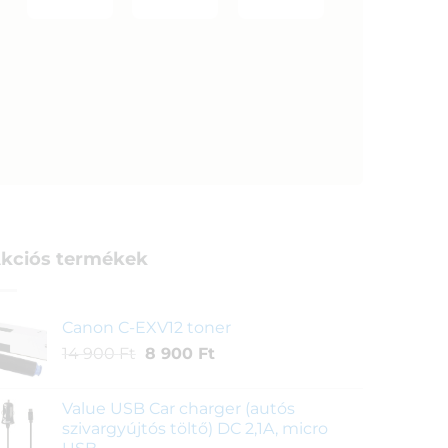
kciós termékek
Canon C-EXV12 toner
Original
Current
14 900
Ft
8 900
Ft
price
price
was:
is:
Value USB Car charger (autós
14
8
szivargyújtós töltő) DC 2,1A, micro
900 Ft.
900 Ft.