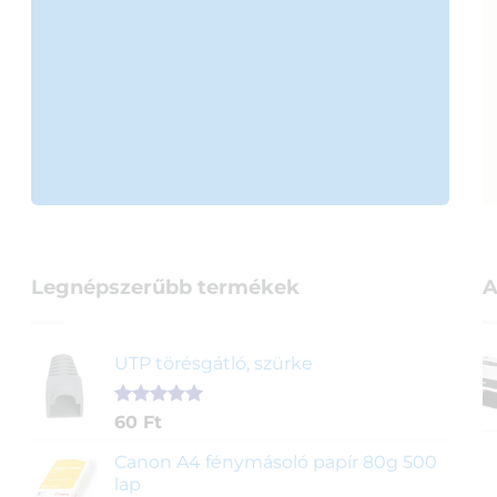
Legnépszerűbb termékek
A
UTP törésgátló, szürke
Értékelés
1
60
Ft
5.00
az 5-
ből,
Canon A4 fénymásoló papír 80g 500
értékelés
lap
alapján