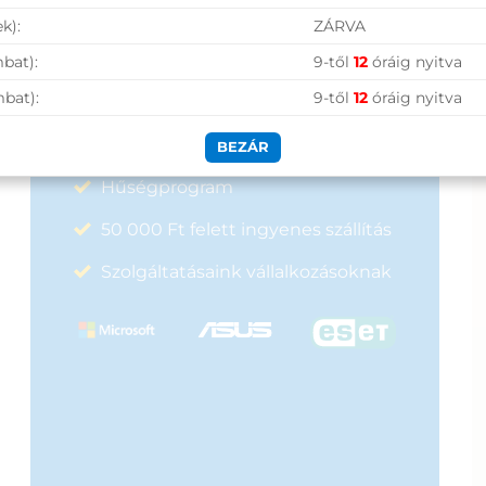
k):
ZÁRVA
Vásárolj nálunk!
bat):
9-től
12
óráig nyitva
mbat):
9-től
12
óráig nyitva
Nagy raktárkészlet
Garanciavállalás
BEZÁR
Hűségprogram
50 000 Ft felett ingyenes szállítás
Szolgáltatásaink vállalkozásoknak