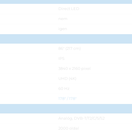
Direct LED
nem
igen
86" (217 cm)
IPS
3840 x 2160 pixel
UHD (4K)
60 Hz
178° / 178°
Analóg, DVB-T/T2/C/S/S2
2000 oldal