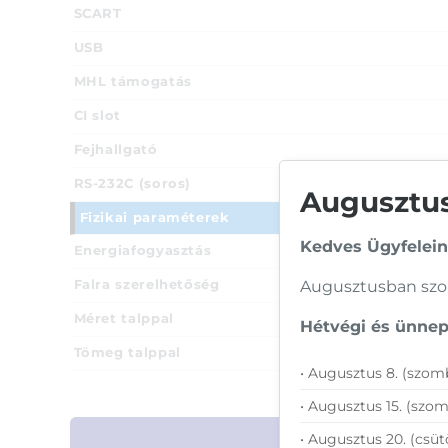
SCART
USB
MHL támogatás
CI slot
Fejhallgató
RS-232C (soros)
Augusztusi
Fizikai paraméterek
Kedves Ügyfelein
Energiafogyasztás
Falra szerelhetőség
Augusztusban szom
Méret talppal
Hétvégi és ünnepi
Tömeg talppal
• Augusztus 8. (szomb
• Augusztus 15. (szom
• Augusztus 20. (csüt