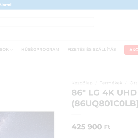
lattal!
AKC
ÁSOK
HŰSÉGPROGRAM
FIZETÉS ÉS SZÁLLÍTÁS
Kezdőlap
/
Termékek
/
Ott
86″ LG 4K UHD
(86UQ801C0LB
425 900
Ft