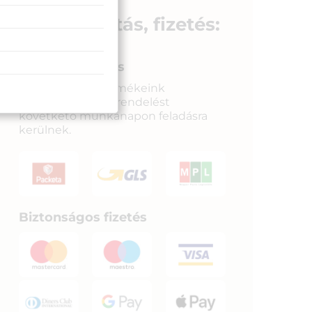
Szállítás, fizetés:
Gyors kiszállítás
Raktáron lévő termékeink
legkésőbb a megrendelést
követkető munkanapon feladásra
kerülnek.
Biztonságos fizetés