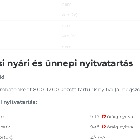
nem
van (2x)
nem
van (1x)
nem
nem
 nyári és ünnepi nyitvatartás
k!
171W
VESA (600×400 mm)
batonként 8:00–12:00 között tartunk nyitva (a megszoko
1927 x 1167 x 361 mm
 nyitvatartás:
45,6 kg
at):
9-től
12
óráig nyitva
bat):
9-től
12
óráig nyitva
örtök):
ZÁRVA