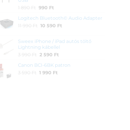
USB
Original
Current
1 890
Ft
990
Ft
price
price
Logitech Bluetooth© Audio Adapter
was:
is:
Original
Current
11 990
Ft
1
10 590
990 Ft.
Ft
price
price
890 Ft.
was:
is:
Sweex iPhone / iPad autós töltő
11
10
Lightning kábellel
990 Ft.
590 Ft.
Original
Current
3 990
Ft
2 590
Ft
price
price
Canon BCI-6BK patron
was:
is:
Original
Current
3 590
Ft
3
1 990
Ft
2
price
price
990 Ft.
590 Ft.
was:
is:
3
1
590 Ft.
990 Ft.