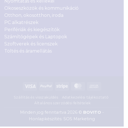
Nyomtatás és kellékei
Okoseszközök és kommunikáció
Otthon, okosotthon, iroda
PC alkatrészek
Perifériák és kiegészítők
Számítógépek és Laptopok
Szoftverek és licenszek
Töltés és áramellátás
Visa
PayPal
Stripe
MasterCard
Cash
On
Szállítás és visszaküldés
Adatkezelési tájékoztató
Delivery
Általános szerződési feltételek
Minden jog fenntartva 2026 ©
BOVITO
-
Honlapkészítés: SOS Marketing