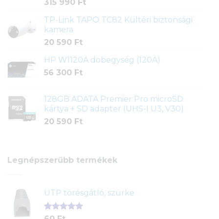
315 990
Ft
TP-Link TAPO TC82 Kültéri biztonsági
kamera
20 590
Ft
HP W1120A dobegység (120A)
56 300
Ft
128GB ADATA Premier Pro microSD
kártya + SD adapter (UHS-I U3, V30)
20 590
Ft
Legnépszerűbb termékek
UTP törésgátló, szürke
Értékelés
1
60
Ft