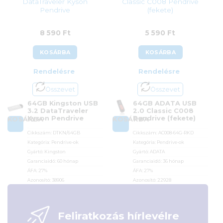
DataTraveler Kyson
Classic C008 Pendrive
Pendrive
(fekete)
8 590
Ft
5 590
Ft
KOSÁRBA
KOSÁRBA
Rendelésre
Rendelésre
Összevet
Összevet
64GB Kingston USB
64GB ADATA USB
3.2 DataTraveler
2.0 Classic C008
Kyson Pendrive
Pendrive (fekete)
KOSÁRBA
KOSÁRBA
Cikkszám:
DTKN/64GB
Cikkszám:
AC008-64G-RKD
Kategória:
Pendrive-ok
Kategória:
Pendrive-ok
Gyártó:
Kingston
Gyártó:
ADATA
Garanciaidő:
60 hónap
Garanciaidő:
36 hónap
ÁFA:
27%
ÁFA:
27%
Azonosító:
38906
Azonosító:
22928
8 590
Ft
5 590
Ft
Feliratkozás hírlevélre