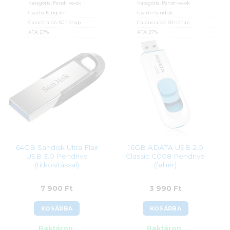
Kategória:
Pendrive-ok
Kategória:
Pendrive-ok
Gyártó:
Kingston
Gyártó:
Sandisk
Garanciaidő:
60 hónap
Garanciaidő:
60 hónap
ÁFA:
27%
ÁFA:
27%
Azonosító:
38747
Azonosító:
32952
6 290
Ft
10 690
Ft
64GB Sandisk Ultra Flair
16GB ADATA USB 2.0
USB 3.0 Pendrive
Classic C008 Pendrive
(titkosítással)
(fehér)
7 900
Ft
3 990
Ft
KOSÁRBA
KOSÁRBA
Raktáron
Raktáron