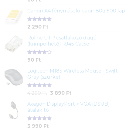
5.00
az 5-
ből,
Canon A4 fénymásoló papír 80g 500 lap
értékelés
alapján
Értékelés
2
2 290
Ft
5.00
az 5-
ből,
Roline UTP csatlakozó dugó
értékelés
(krimpelhető) RJ45 Cat5e
alapján
Értékelés
2
90
Ft
4.00
az
5-ből,
Logitech M185 Wireless Mouse - Swift
értékelés
Grey (szürke)
alapján
Értékelés
1
Original
Current
4 290
Ft
3 890
Ft
5.00
az 5-
price
price
ből,
Axagon DisplayPort > VGA (DSUB)
was:
is:
értékelés
átalakító
4
3
alapján
290 Ft.
890 Ft.
Értékelés
1
3 990
Ft
5.00
az 5-
ből,