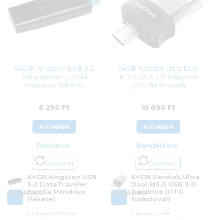
64GB Kingston USB 3.2
64GB Sandisk Ultra Dual
DataTraveler Exodia
M3.0 USB 3.0 Pendrive
Pendrive (fekete)
(OTG funkcióval)
6 290
Ft
10 690
Ft
KOSÁRBA
KOSÁRBA
Raktáron
Rendelésre
Összevet
Összevet
64GB Kingston USB
64GB Sandisk Ultra
3.2 DataTraveler
Dual M3.0 USB 3.0
Exodia Pendrive
Pendrive (OTG
KOSÁRBA
KOSÁRBA
(fekete)
funkcióval)
Cikkszám:
DTX/64GB
Cikkszám:
173385