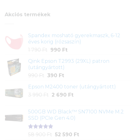
értékelés
alapján
Akciós termékek
Spandex mosható gyerekmaszk, 6-12
éves korig (rózsaszín)
Original
Current
1 790
Ft
990
Ft
price
price
Qink Epson T2993 (29XL) patron
was:
is:
(utángyártott)
1
990 Ft.
Original
Current
990
Ft
390
Ft
790 Ft.
price
price
Epson M2400 toner (utángyártott)
was:
is:
Original
Current
3 990
Ft
990 Ft.
2 690
390 Ft.
Ft
price
price
was:
is:
500GB WD Black™ SN7100 NVMe M.2
3
2
SSD (PCIe Gen 4.0)
990 Ft.
690 Ft.
Értékelés
1
Original
Current
58 900
Ft
52 590
Ft
5.00
az 5-