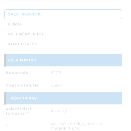
SPECIFIKÁCIÓK
LEÍRÁS
VÉLEMÉNYEK (0)
ADATTÖRLÉS
Fő jellemzők
Kapacitás
64GB
Csatolófelület
USB-A
Teljesítmény
Adatátvitel
100 MB/s
(olvasás)*
Maximális érték, gyártó által
*
megadott adat