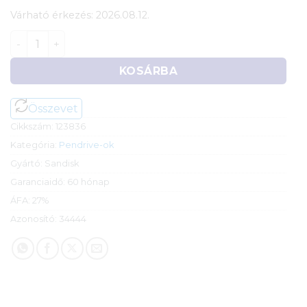
Várható érkezés: 2026.08.12.
64GB Sandisk Ultra USB 3.0 Pendrive (titkosítással) m
KOSÁRBA
Összevet
Cikkszám:
123836
Kategória:
Pendrive-ok
Gyártó:
Sandisk
Garanciaidő:
60 hónap
ÁFA:
27%
Azonosító:
34444