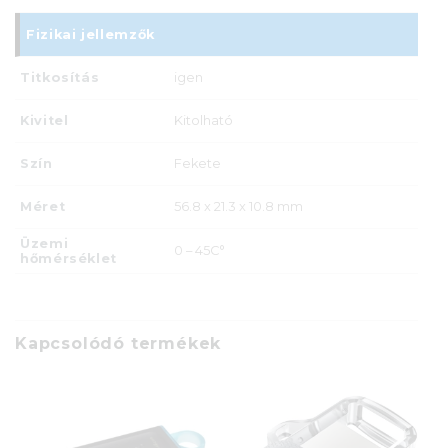
Fizikai jellemzők
Titkosítás
igen
Kivitel
Kitolható
Szín
Fekete
Méret
56.8 x 21.3 x 10.8 mm
Üzemi
0 – 45C°
hőmérséklet
Kapcsolódó termékek