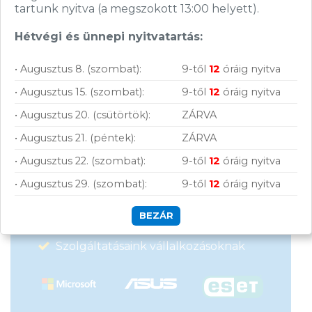
tartunk nyitva (a megszokott 13:00 helyett).
Hétvégi és ünnepi nyitvatartás:
• Augusztus 8. (szombat):
9-től
12
óráig nyitva
• Augusztus 15. (szombat):
9-től
12
óráig nyitva
Vásárolj nálunk!
• Augusztus 20. (csütörtök):
ZÁRVA
Nagy raktárkészlet
• Augusztus 21. (péntek):
ZÁRVA
• Augusztus 22. (szombat):
9-től
12
óráig nyitva
Garanciavállalás
• Augusztus 29. (szombat):
9-től
12
óráig nyitva
Hűségprogram
BEZÁR
50 000 Ft felett ingyenes szállítás
Szolgáltatásaink vállalkozásoknak