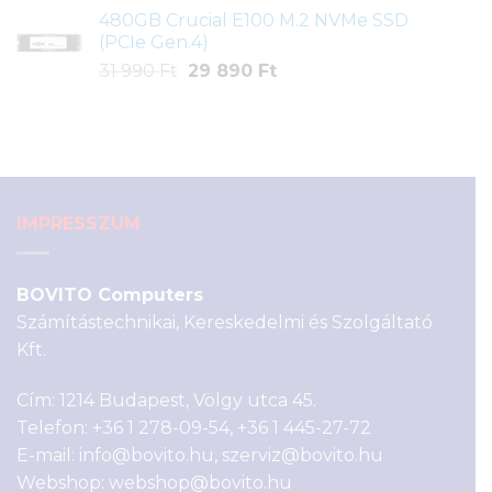
price
price
ből,
480GB Crucial E100 M.2 NVMe SSD
was:
is:
értékelés
(PCIe Gen.4)
58
52
alapján
Original
Current
31 990
Ft
29 890
Ft
900 Ft.
590 Ft.
price
price
was:
is:
31
29
990 Ft.
890 Ft.
IMPRESSZUM
BOVITO Computers
Számítástechnikai, Kereskedelmi és Szolgáltató
Kft.
Cím: 1214 Budapest, Völgy utca 45.
Telefon:
+36 1 278-09-54
,
+36 1 445-27-72
E-mail:
info@bovito.hu
,
szerviz@bovito.hu
Webshop:
webshop@bovito.hu