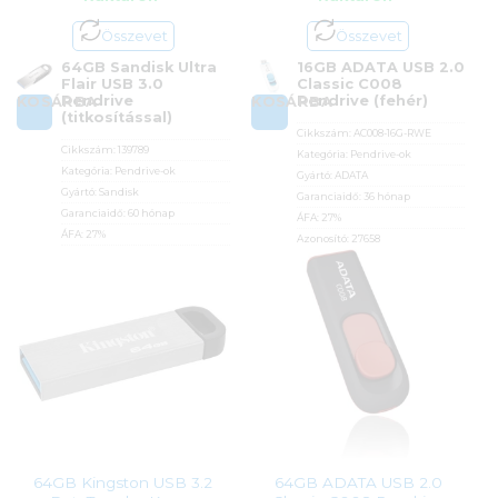
Összevet
Összevet
64GB Sandisk Ultra
16GB ADATA USB 2.0
Flair USB 3.0
Classic C008
Pendrive
Pendrive (fehér)
KOSÁRBA
KOSÁRBA
(titkosítással)
Cikkszám:
AC008-16G-RWE
Cikkszám:
139789
Kategória:
Pendrive-ok
Kategória:
Pendrive-ok
Gyártó:
ADATA
Gyártó:
Sandisk
Garanciaidő:
36 hónap
Garanciaidő:
60 hónap
ÁFA:
27%
ÁFA:
27%
Azonosító:
27658
Azonosító:
27307
3 990
Ft
7 900
Ft
64GB Kingston USB 3.2
64GB ADATA USB 2.0