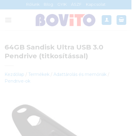
Skip
Rólunk
Blog
GYIK
ÁSZF
Kapcsolat
to
content
64GB Sandisk Ultra USB 3.0
Pendrive (titkosítással)
Kezdőlap
/
Termékek
/
Adattárolás és memóriák
/
Pendrive-ok