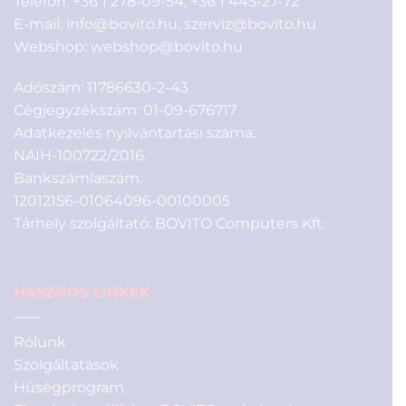
Telefon:
+36 1 278-09-54
,
+36 1 445-27-72
E-mail:
info@bovito.hu
,
szerviz@bovito.hu
Webshop:
webshop@bovito.hu
Adószám: 11786630-2-43
Cégjegyzékszám: 01-09-676717
Adatkezelés nyilvántartási száma:
NAIH-100722/2016.
Bankszámlaszám:
12012156-01064096-00100005
Tárhely szolgáltató: BOVITO Computers Kft.
HASZNOS LINKEK
Rólunk
Szolgáltatások
Hűségprogram