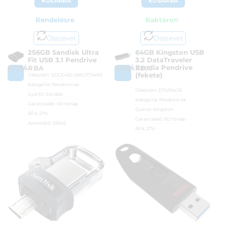
KOSÁRBA
KOSÁRBA
Rendelésre
Raktáron
Összevet
Összevet
256GB Sandisk Ultra
64GB Kingston USB
Fit USB 3.1 Pendrive
3.2 DataTraveler
Exodia Pendrive
KOSÁRBA
KOSÁRBA
(fekete)
Cikkszám:
SDCZ430-256G/173489
Kategória:
Pendrive-ok
Cikkszám:
DTX/64GB
Gyártó:
Sandisk
Kategória:
Pendrive-ok
Garanciaidő:
60 hónap
Gyártó:
Kingston
ÁFA:
27%
Garanciaidő:
60 hónap
Azonosító:
32642
ÁFA:
27%
29 790
Ft
Azonosító:
38747
6 290
Ft