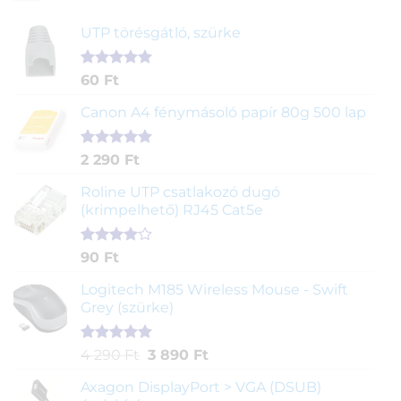
UTP törésgátló, szürke
Értékelés
1
60
Ft
5.00
az 5-
ből,
Canon A4 fénymásoló papír 80g 500 lap
értékelés
alapján
Értékelés
2
2 290
Ft
5.00
az 5-
ből,
Roline UTP csatlakozó dugó
értékelés
(krimpelhető) RJ45 Cat5e
alapján
Értékelés
2
90
Ft
4.00
az
5-ből,
Logitech M185 Wireless Mouse - Swift
értékelés
Grey (szürke)
alapján
Értékelés
1
Original
Current
4 290
Ft
3 890
Ft
5.00
az 5-
price
price
ből,
Axagon DisplayPort > VGA (DSUB)
was:
is:
értékelés