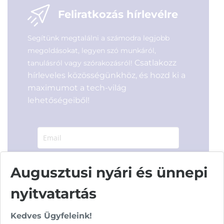
18 690
Ft
Feliratkozás hírlevélre
Segítünk megtalálni a számodra legjobb
megoldásokat, legyen szó munkáról,
Csatlakozz
tanulásról vagy szórakozásról!
hírleveles közösségünkhöz, és hozd ki a
maximumot a tech-világ
lehetőségeiből!
Augusztusi nyári és ünnepi
Hírlevelünkről bármikor leiratkozhatsz.
nyitvatartás
Elfogadom az
ÁSZF
-ben található
adatkezelési tájékoztatót.
Kedves Ügyfeleink!