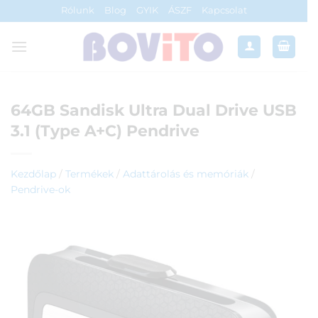
Skip
Rólunk
Blog
GYIK
ÁSZF
Kapcsolat
to
content
64GB Sandisk Ultra Dual Drive USB
3.1 (Type A+C) Pendrive
Kezdőlap
/
Termékek
/
Adattárolás és memóriák
/
Pendrive-ok