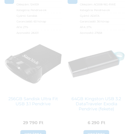
Cikkszám:
124109
Cikkszám:
AC008-16G-RWE
Kategória:
Pendrive-ok
Kategória:
Pendrive-ok
Gyártó:
Sandisk
Gyártó:
ADATA
Garanciaidő:
60 hónap
Garanciaidő:
36 hónap
ÁFA:
27%
ÁFA:
27%
Azonosító:
28201
Azonosító:
27658
18 150
Ft
3 990
Ft
256GB Sandisk Ultra Fit
64GB Kingston USB 3.2
USB 3.1 Pendrive
DataTraveler Exodia
Pendrive (fekete)
29 790
Ft
6 290
Ft