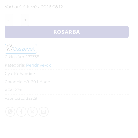
Várható érkezés: 2026.08.12.
64GB Sandisk Ultra Dual Drive USB 3.1 (Type A+C) Pendriv
KOSÁRBA
Összevet
Cikkszám:
173338
Kategória:
Pendrive-ok
Gyártó:
Sandisk
Garanciaidő:
60 hónap
ÁFA:
27%
Azonosító:
35329