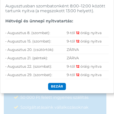
Augusztusban szombatonként 8:00–12:00 között
tartunk nyitva (a megszokott 13:00 helyett).
FELIRATKOZOM
Hétvégi és ünnepi nyitvatartás:
• Augusztus 8. (szombat):
9-től
12
óráig nyitva
• Augusztus 15. (szombat):
9-től
12
óráig nyitva
• Augusztus 20. (csütörtök):
ZÁRVA
Vásárolj nálunk!
• Augusztus 21. (péntek):
ZÁRVA
• Augusztus 22. (szombat):
9-től
12
óráig nyitva
Nagy raktárkészlet
• Augusztus 29. (szombat):
9-től
12
óráig nyitva
Garanciavállalás
BEZÁR
Hűségprogram
50 000 Ft felett ingyenes szállítás
Szolgáltatásaink vállalkozásoknak