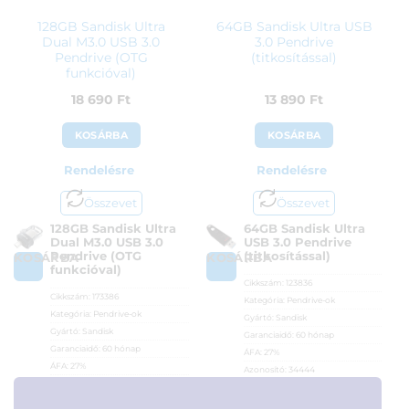
128GB Sandisk Ultra
64GB Sandisk Ultra USB
Dual M3.0 USB 3.0
3.0 Pendrive
Pendrive (OTG
(titkosítással)
funkcióval)
18 690
Ft
13 890
Ft
KOSÁRBA
KOSÁRBA
Rendelésre
Rendelésre
Összevet
Összevet
128GB Sandisk Ultra
64GB Sandisk Ultra
Dual M3.0 USB 3.0
USB 3.0 Pendrive
Pendrive (OTG
(titkosítással)
KOSÁRBA
KOSÁRBA
funkcióval)
Cikkszám:
123836
Cikkszám:
173386
Kategória:
Pendrive-ok
Kategória:
Pendrive-ok
Gyártó:
Sandisk
Gyártó:
Sandisk
Garanciaidő:
60 hónap
Garanciaidő:
60 hónap
ÁFA:
27%
ÁFA:
27%
Azonosító:
34444
Azonosító:
32953
13 890
Ft