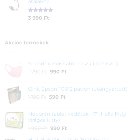
átalakító
4
3
alapján
290 Ft.
890 Ft.
Értékelés
1
3 990
Ft
5.00
az 5-
ből,
értékelés
alapján
Akciós termékek
Spandex mosható maszk (rózsaszín)
Original
Current
1 790
Ft
990
Ft
price
price
was:
is:
Qink Epson T0612 patron (utángyártott)
1
990 Ft.
Original
Current
1 190
Ft
590
Ft
790 Ft.
price
price
was:
is:
Neoprén tablet védőtok - 7" (Hello Kitty -
1
590 Ft.
virágos Kitty)
190 Ft.
Original
Current
1 990
Ft
990
Ft
price
price
HP CN057AE patron (932) fekete