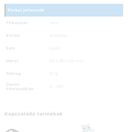
Fizikai jellemzők
Titkosítás
nem
Kivitel
Kitolható
Szín
Ezüst
Méret
9,4 x 38,1 x 20 mm
Tömeg
9,1 g
Üzemi
0 – 45C°
hőmérséklet
Kapcsolódó termékek