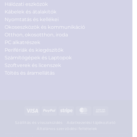
Hálózati eszközök
Kábelek és átalakítók
Nyomtatás és kellékei
Okoseszközök és kommunikáció
Otthon, okosotthon, iroda
PC alkatrészek
Perifériák és kiegészítők
Számítógépek és Laptopok
Szoftverek és licenszek
Töltés és áramellátás
Visa
PayPal
Stripe
MasterCard
Cash
On
Szállítás és visszaküldés
Adatkezelési tájékoztató
Delivery
Általános szerződési feltételek