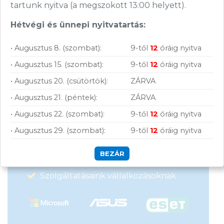
tartunk nyitva (a megszokott 13:00 helyett).
Hétvégi és ünnepi nyitvatartás:
• Augusztus 8. (szombat):
9-től
12
óráig nyitva
• Augusztus 15. (szombat):
9-től
12
óráig nyitva
Vásárolj nálunk!
• Augusztus 20. (csütörtök):
ZÁRVA
Nagy raktárkészlet
• Augusztus 21. (péntek):
ZÁRVA
• Augusztus 22. (szombat):
9-től
12
óráig nyitva
Garanciavállalás
• Augusztus 29. (szombat):
9-től
12
óráig nyitva
Hűségprogram
BEZÁR
50 000 Ft felett ingyenes szállítás
Szolgáltatásaink vállalkozásoknak