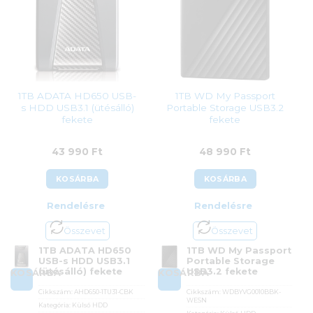
1TB ADATA HD650 USB-
1TB WD My Passport
s HDD USB3.1 (ütésálló)
Portable Storage USB3.2
fekete
fekete
43 990
Ft
48 990
Ft
KOSÁRBA
KOSÁRBA
Rendelésre
Rendelésre
Összevet
Összevet
1TB ADATA HD650
1TB WD My Passport
USB-s HDD USB3.1
Portable Storage
(ütésálló) fekete
USB3.2 fekete
KOSÁRBA
KOSÁRBA
Cikkszám:
AHD650-1TU31-CBK
Cikkszám:
WDBYVG0010BBK-
WESN
Kategória:
Külső HDD