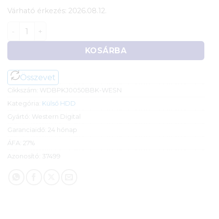
Várható érkezés: 2026.08.12.
5TB WD My Passport Portable Storage USB3.2 fekete
KOSÁRBA
Összevet
Cikkszám:
WDBPKJ0050BBK-WESN
Kategória:
Külső HDD
Gyártó:
Western Digital
Garanciaidő:
24 hónap
ÁFA:
27%
Azonosító:
37499