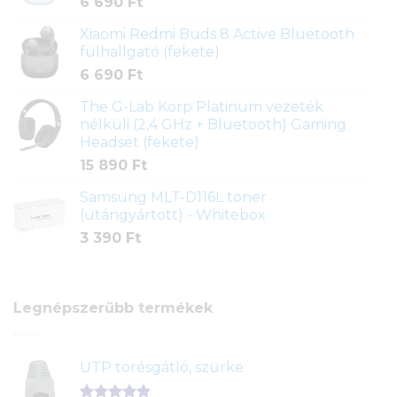
6 690
Ft
Xiaomi Redmi Buds 8 Active Bluetooth
fülhallgató (fekete)
6 690
Ft
The G-Lab Korp Platinum vezeték
nélküli (2,4 GHz + Bluetooth) Gaming
Headset (fekete)
15 890
Ft
Samsung MLT-D116L toner
(utángyártott) - Whitebox
3 390
Ft
Legnépszerűbb termékek
UTP törésgátló, szürke