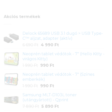
5.00
az 5-
ből,
értékelés
alapján
Akciós termékek
Delock 65689 USB 3.1 dugó > USB Type-
C™ aljzat, adapter (aktív)
Original
Current
6 690
Ft
4 990
Ft
price
price
Neoprén tablet védőtok - 7" (Hello Kitty -
was:
is:
virágos Kitty)
6
4
Original
Current
1 990
Ft
990
Ft
690 Ft.
990 Ft.
price
price
Neoprén tablet védőtok - 7" (Színes
was:
is:
emberkék)
1
990 Ft.
Original
Current
1 990
Ft
990
Ft
990 Ft.
price
price
Samsung MLT-D103L toner
was:
is:
(utángyártott) - Qprint
1
990 Ft.
Original
Current
7 890
Ft
5 890
Ft
990 Ft.
price
price