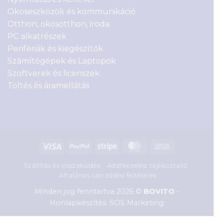
Okoseszközök és kommunikáció
Otthon, okosotthon, iroda
PC alkatrészek
Perifériák és kiegészítők
Számítógépek és Laptopok
Szoftverek és licenszek
Töltés és áramellátás
Visa
PayPal
Stripe
MasterCard
Cash
On
Szállítás és visszaküldés
Adatkezelési tájékoztató
Delivery
Általános szerződési feltételek
Minden jog fenntartva 2026 ©
BOVITO
-
Honlapkészítés: SOS Marketing