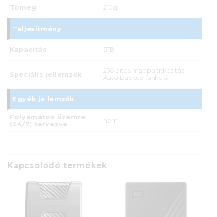
Tömeg
210g
Teljesítmény
Kapacitás
5TB
256 bites mappa titkosítás,
Speciális jellemzők
Auto Backup funkció
Egyéb jellemzők
Folyamatos üzemre
nem
(24/7) tervezve
Kapcsolódó termékek