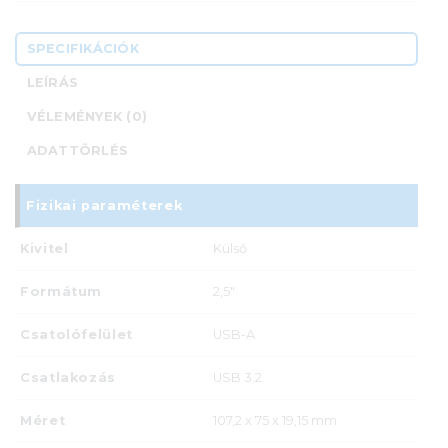
SPECIFIKÁCIÓK
LEÍRÁS
VÉLEMÉNYEK (0)
ADATTÖRLÉS
Fizikai paraméterek
Kivitel
Külső
Formátum
2,5"
Csatolófelület
USB-A
Csatlakozás
USB 3.2
Méret
107,2 x 75 x 19,15 mm