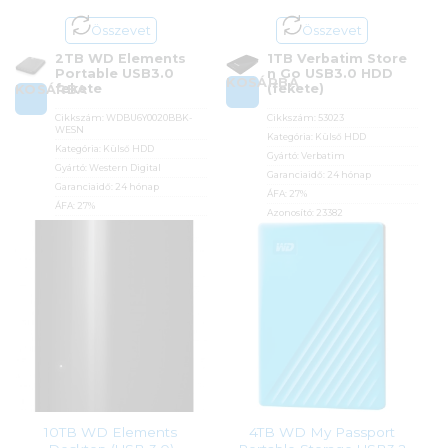
Összevet
Összevet
2TB WD Elements
1TB Verbatim Store
Portable USB3.0
n Go USB3.0 HDD
KOSÁRBA
fekete
(fekete)
KOSÁRBA
Cikkszám:
WDBU6Y0020BBK-
Cikkszám:
53023
WESN
Kategória:
Külső HDD
Kategória:
Külső HDD
Gyártó:
Verbatim
Gyártó:
Western Digital
Garanciaidő:
24 hónap
Garanciaidő:
24 hónap
ÁFA:
27%
ÁFA:
27%
Azonosító:
23382
Azonosító:
25525
36 790
Ft
46 990
Ft
10TB WD Elements
4TB WD My Passport