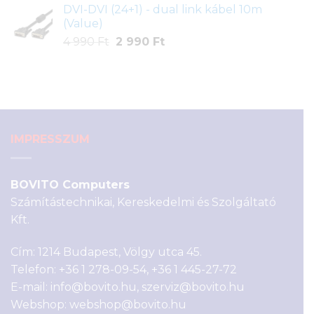
DVI-DVI (24+1) - dual link kábel 10m
was:
is:
(Value)
7
5
Original
Current
4 990
Ft
2 990
Ft
890 Ft.
890 Ft.
price
price
was:
is:
4
2
990 Ft.
990 Ft.
IMPRESSZUM
BOVITO Computers
Számítástechnikai, Kereskedelmi és Szolgáltató
Kft.
Cím: 1214 Budapest, Völgy utca 45.
Telefon:
+36 1 278-09-54
,
+36 1 445-27-72
E-mail:
info@bovito.hu
,
szerviz@bovito.hu
Webshop:
webshop@bovito.hu