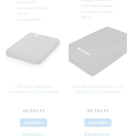
Kategória:
Külső HDD
Gyártó:
ADATA
Gyártó:
Western Digital
Garanciaidő:
36 hónap
Garanciaidő:
24 hónap
ÁFA:
27%
ÁFA:
27%
Azonosító:
33653
Azonosító:
37060
43 990
Ft
48 990
Ft
2TB WD Elements
1TB Verbatim Store n Go
Portable USB3.0 fekete
USB3.0 HDD (fekete)
46 990
Ft
36 790
Ft
KOSÁRBA
KOSÁRBA
Raktáron
Rendelésre