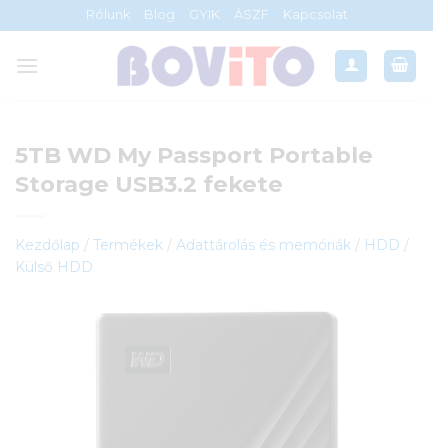
Skip
Rólunk
Blog
GYIK
ÁSZF
Kapcsolat
to
content
5TB WD My Passport Portable
Storage USB3.2 fekete
Kezdőlap
/
Termékek
/
Adattárolás és memóriák
/
HDD
/
Külső HDD