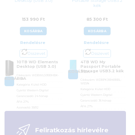
Desktop (USB 3.0)
Portable Storage USB3.2
kék
153 990
Ft
85 300
Ft
KOSÁRBA
KOSÁRBA
Rendelésre
Rendelésre
Összevet
Összevet
10TB WD Elements
4TB WD My
Desktop (USB 3.0)
Passport Portable
Storage USB3.2 kék
KOSÁRBA
Cikkszám:
WDBWLG0100HBK-
KOSÁRBA
EESN
Cikkszám:
WDBPKJ0040BBL-
WESN
Kategória:
Külső HDD
Kategória:
Külső HDD
Gyártó:
Western Digital
Gyártó:
Western Digital
Garanciaidő:
24 hónap
Garanciaidő:
36 hónap
ÁFA:
27%
ÁFA:
27%
Azonosító:
35012
Azonosító:
37903
153 990
Ft
85 300
Ft
Feliratkozás hírlevélre