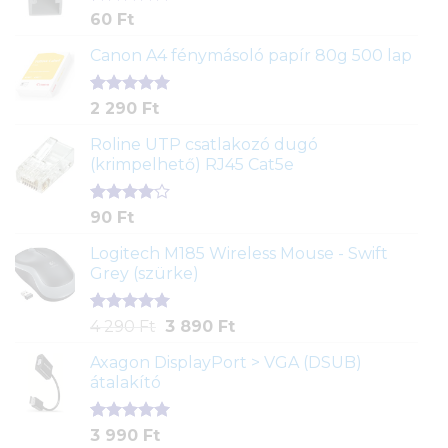
Értékelés
1
60
Ft
5.00
az 5-
ből,
Canon A4 fénymásoló papír 80g 500 lap
értékelés
alapján
Értékelés
2
2 290
Ft
5.00
az 5-
ből,
Roline UTP csatlakozó dugó
értékelés
(krimpelhető) RJ45 Cat5e
alapján
Értékelés
2
90
Ft
4.00
az
5-ből,
Logitech M185 Wireless Mouse - Swift
értékelés
Grey (szürke)
alapján
Értékelés
1
Original
Current
4 290
Ft
3 890
Ft
5.00
az 5-
price
price
ből,
Axagon DisplayPort > VGA (DSUB)
was:
is:
értékelés
átalakító
4
3
alapján
290 Ft.
890 Ft.
Értékelés
1
3 990
Ft