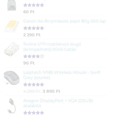
Értékelés
1
60
Ft
5.00
az 5-
ből,
Canon A4 fénymásoló papír 80g 500 lap
értékelés
alapján
Értékelés
2
2 290
Ft
5.00
az 5-
ből,
Roline UTP csatlakozó dugó
értékelés
(krimpelhető) RJ45 Cat5e
alapján
Értékelés
2
90
Ft
4.00
az
5-ből,
Logitech M185 Wireless Mouse - Swift
értékelés
Grey (szürke)
alapján
Értékelés
1
Original
Current
4 290
Ft
3 890
Ft
5.00
az 5-
price
price
ből,
Axagon DisplayPort > VGA (DSUB)
was:
is:
értékelés
átalakító
4
3
alapján
290 Ft.
890 Ft.