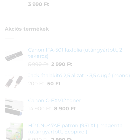
Értékelés
1
3 990
Ft
5.00
az 5-
ből,
értékelés
alapján
Akciós termékek
Canon IFA-501 faxfólia (utángyártott, 2
tekercs)
Original
Current
5 990
Ft
2 990
Ft
price
price
Jack átalakító 2,5 aljzat > 3,5 dugó (mono)
was:
is:
Original
Current
200
Ft
50
5
Ft
2
price
price
990 Ft.
990 Ft.
was:
is:
Canon C-EXV12 toner
200 Ft.
50 Ft.
Original
Current
14 900
Ft
8 900
Ft
price
price
was:
is:
HP CN047AE patron (951 XL) magenta
14
8
(utángyártott, Ecopixel)
900 Ft.
900 Ft.
Original
Current
5 990
Ft
2 990
Ft