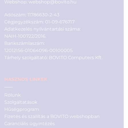
Webshop:
webshop@bovito.hu
Adószám: 11786630-2-43
Cégjegyzékszám: 01-09-676717
Adatkezelés nyilvántartási száma:
NAIH-100722/2016.
Bankszámlaszám:
12012156-01064096-00100005
Tárhely szolgáltató: BOVITO Computers Kft.
HASZNOS LINKEK
Rólunk
Szolgáltatások
Hűségprogram
Fizetés és szállítás a BOVITO webshopban
Garanciális ügyintézés