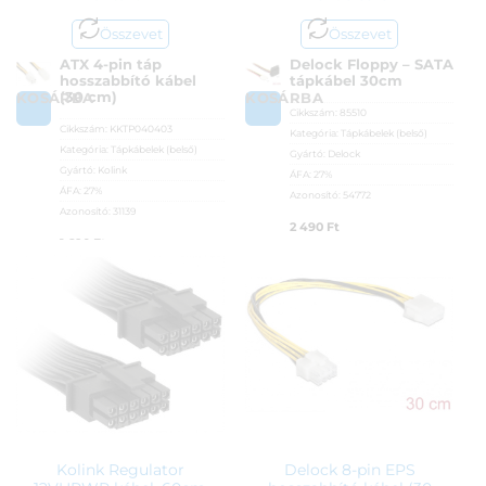
Összevet
Összevet
ATX 4-pin táp
Delock Floppy – SATA
hosszabbító kábel
tápkábel 30cm
(30 cm)
KOSÁRBA
KOSÁRBA
Cikkszám:
85510
Cikkszám:
KKTP040403
Kategória:
Tápkábelek (belső)
Kategória:
Tápkábelek (belső)
Gyártó:
Delock
Gyártó:
Kolink
ÁFA:
27%
ÁFA:
27%
Azonosító:
54772
Azonosító:
31139
2 490
Ft
1 690
Ft
Kolink Regulator
Delock 8-pin EPS