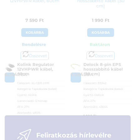
12VHPWR kábel, 60cm
hosszabbító kábel (30
cm)
7 590
Ft
1 990
Ft
KOSÁRBA
KOSÁRBA
Rendelésre
Raktáron
Összevet
Összevet
Kolink Regulator
Delock 8-pin EPS
12VHPWR kábel,
hosszabbító kábel
60cm
(30 cm)
KOSÁRBA
KOSÁRBA
Cikkszám:
KL-CBR-HPR
Cikkszám:
83342
Kategória:
Tápkábelek (belső)
Kategória:
Tápkábelek (belső)
Gyártó:
Kolink
Gyártó:
Delock
Garanciaidő:
12 hónap
ÁFA:
27%
ÁFA:
27%
Azonosító:
43644
Azonosító:
48515
1 990
Ft
7 590
Ft
Feliratkozás hírlevélre