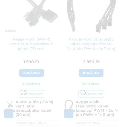
Akasa 4-pin (PWM)
Akyga 4-pin tápelosztó
ventilátor hosszabbító
kábel (alaplapi PWM >
kábel (30 cm)
2x 4-pin PWM + 1x 3-pin)
1 990
Ft
2 890
Ft
KOSÁRBA
KOSÁRBA
Raktáron
Raktáron
Összevet
Összevet
Akasa 4-pin (PWM)
Akyga 4-pin
ventilátor
tápelosztó kábel
hosszabbító kábel
(alaplapi PWM > 2x 4-
KOSÁRBA
KOSÁRBA
(30 cm)
pin PWM + 1x 3-pin)
Cikkszám:
AK-CBFA01-30
Cikkszám:
AK-CA-65