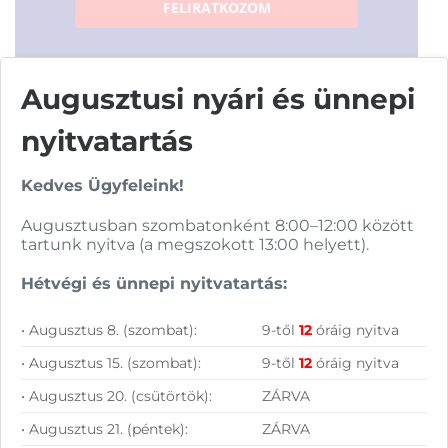
FELIRATKOZOM
Augusztusi nyári és ünnepi
nyitvatartás
Vásárolj nálunk!
Kedves Ügyfeleink!
Nagy raktárkészlet
Augusztusban szombatonként 8:00–12:00 között
tartunk nyitva (a megszokott 13:00 helyett).
Garanciavállalás
Hétvégi és ünnepi nyitvatartás:
Hűségprogram
• Augusztus 8. (szombat):
9-től
12
óráig nyitva
50 000 Ft felett ingyenes szállítás
• Augusztus 15. (szombat):
9-től
12
óráig nyitva
Szolgáltatásaink vállalkozásoknak
• Augusztus 20. (csütörtök):
ZÁRVA
• Augusztus 21. (péntek):
ZÁRVA