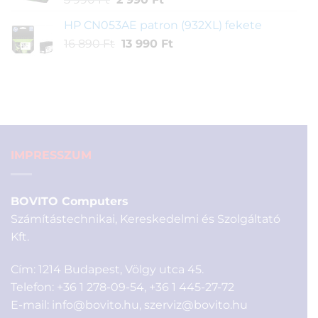
price
price
HP CN053AE patron (932XL) fekete
was:
is:
Original
Current
16 890
Ft
5
13 990
Ft
2
price
price
990 Ft.
990 Ft.
was:
is:
16
13
890 Ft.
990 Ft.
IMPRESSZUM
BOVITO Computers
Számítástechnikai, Kereskedelmi és Szolgáltató
Kft.
Cím: 1214 Budapest, Völgy utca 45.
Telefon:
+36 1 278-09-54
,
+36 1 445-27-72
E-mail:
info@bovito.hu
,
szerviz@bovito.hu