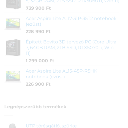
5, 32GB RAM, 2TB SSD, RTX5060Ti, Win 11)
739 900
Ft
Acer Aspire Lite AL17-31P-35T2 notebook
(ezüst)
228 990
Ft
Épített Bovito 3D tervező PC (Core Ultra
7, 64GB RAM, 2TB SSD, RTX5070Ti, Win
11)
1 299 000
Ft
Acer Aspire Lite AL15-45P-R5HK
notebook (ezüst)
226 900
Ft
Legnépszerűbb termékek
UTP törésgátló, szürke