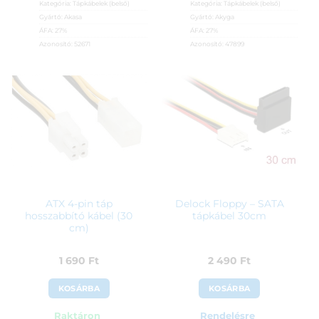
Kategória:
Tápkábelek (belső)
Kategória:
Tápkábelek (belső)
Gyártó:
Akasa
Gyártó:
Akyga
ÁFA:
27%
ÁFA:
27%
Azonosító:
52671
Azonosító:
47899
1 990
Ft
2 890
Ft
ATX 4-pin táp
Delock Floppy – SATA
hosszabbító kábel (30
tápkábel 30cm
cm)
1 690
Ft
2 490
Ft
KOSÁRBA
KOSÁRBA
Raktáron
Rendelésre