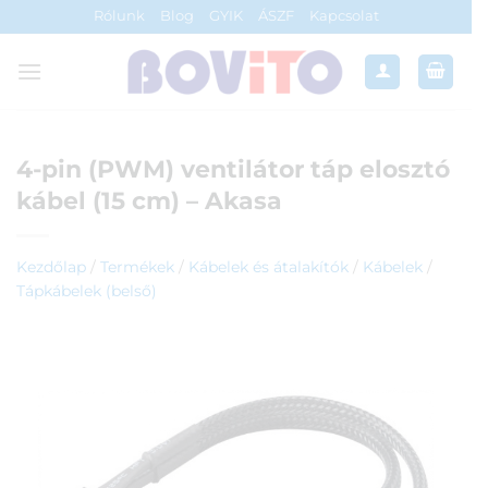
Skip
Rólunk
Blog
GYIK
ÁSZF
Kapcsolat
to
content
4-pin (PWM) ventilátor táp elosztó
kábel (15 cm) – Akasa
Kezdőlap
/
Termékek
/
Kábelek és átalakítók
/
Kábelek
/
Tápkábelek (belső)