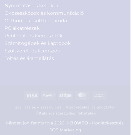
Nyomtatás és kellékei
Okoseszközök és kommunikáció
Otthon, okosotthon, iroda
PC alkatrészek
Perifériák és kiegészítők
Számítógépek és Laptopok
Szoftverek és licenszek
Töltés és áramellátás
Visa
PayPal
Stripe
MasterCard
Cash
On
Szállítás és visszaküldés
Adatkezelési tájékoztató
Delivery
Általános szerződési feltételek
Minden jog fenntartva 2026 ©
BOVITO
-
Honlapkészítés:
SOS Marketing