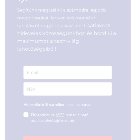
Segítünk megtalálni a számodra legjobb
megoldásokat, legyen szó munkáról,
Csatlakozz
tanulásról vagy szórakozásról!
hírleveles közösségünkhöz, és hozd ki a
maximumot a tech-világ
lehetőségeiből!
Hírlevelünkről bármikor leiratkozhatsz.
Elfogadom az
ÁSZF
-ben található
adatkezelési tájékoztatót.