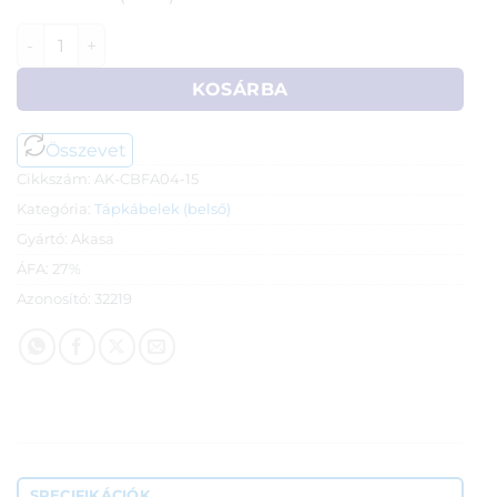
4-pin (PWM) ventilátor táp elosztó kábel (15 cm) - Akasa 
KOSÁRBA
Összevet
Cikkszám:
AK-CBFA04-15
Kategória:
Tápkábelek (belső)
Gyártó:
Akasa
ÁFA:
27%
Azonosító:
32219
SPECIFIKÁCIÓK