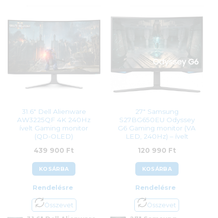
Cikkszám:
VG27VQ3B
Cikkszám:
VG34VQL3A
Kategória:
Gamer monitorok
Kategória:
Gamer monitorok
Gyártó:
Asus
Gyártó:
Asus
Garanciaidő:
36 hónap
Garanciaidő:
36 hónap
ÁFA:
27%
ÁFA:
27%
Azonosító:
50162
Azonosító:
48790
60 990
Ft
126 990
Ft
31.6″ Dell Alienware
27″ Samsung
AW3225QF 4K 240Hz
S27BG650EU Odyssey
ívelt Gaming monitor
G6 Gaming monitor (VA
(QD-OLED)
LED, 240Hz) – ívelt
439 900
Ft
120 990
Ft
KOSÁRBA
KOSÁRBA
Rendelésre
Rendelésre
Összevet
Összevet