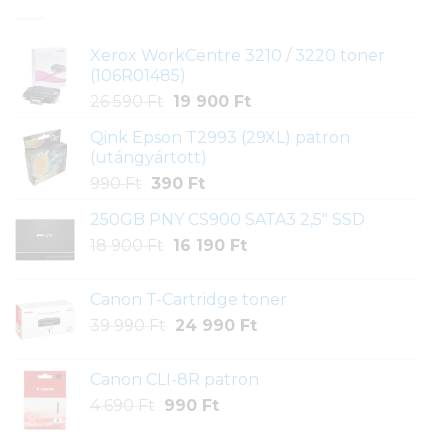
Xerox WorkCentre 3210 / 3220 toner
(106R01485)
Original
Current
26 590
Ft
19 900
Ft
price
price
Qink Epson T2993 (29XL) patron
was:
is:
(utángyártott)
26
19
Original
Current
990
Ft
390
Ft
590 Ft.
900 Ft.
price
price
250GB PNY CS900 SATA3 2,5" SSD
was:
is:
Original
Current
18 900
Ft
990 Ft.
16 190
390 Ft.
Ft
price
price
was:
is:
Canon T-Cartridge toner
18
16
Original
Current
39 990
Ft
24 990
Ft
900 Ft.
190 Ft.
price
price
was:
is:
Canon CLI-8R patron
39
24
Original
Current
4 690
Ft
990
Ft
990 Ft.
990 Ft.
price
price
was:
is: