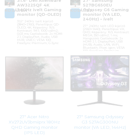
31.6″ Dell Alienware
27″ Samsung
AW3225QF 4K
S27BG650EU
240Hz ívelt Gaming
Odyssey G6 Gaming
KOSÁRBA
KOSÁRBA
monitor (QD-OLED)
monitor (VA LED,
240Hz) – ívelt
31,6″ 240Hz ívelt kijelző
(3840×2160); Paneltípus: QD-
27″ 240Hz ívelt LED kijelző
OLED; 4K; Képarány: 16:9;
(2560×1440); Paneltípus: VA;
Kontraszt: 1M:1; 1000 cd/m2;
QHD; Képarány: 16:9; Kontraszt:
0,03 ms; Csatlakozók: 2x HDMI
MEGA; 350 cd/m2; 1 ms;
2.1, DisplayPort, Audio, USB
Hangszóró; Csatlakozók: 2x
HUB, USB-C; VESA 100;
HDMI 2.1, DisplayPort, USB
FreeSync Premium; G-Sync
(HUB), Audio, LAN, WiFi,
Bluetooth; Pivot: igen; VESA
100; FreeSync Premium
Cikkszám:
210-BLLV
Kategória:
Gamer monitorok
Cikkszám:
LS27BG650EUXEN
Gyártó:
Dell
Kategória:
Gamer monitorok
Garanciaidő:
36 hónap
Gyártó:
Samsung
ÁFA:
27%
Garanciaidő:
24 hónap
Azonosító:
50418
ÁFA:
27%
Azonosító:
46010
439 900
Ft
120 990
Ft
27″ Acer Nitro
27″ Samsung Odyssey
XV272UV3bmiiprx 180Hz
G3 S27AG300NU
QHD Gaming monitor
monitor (VA LED, 144Hz)
(IPS LED)