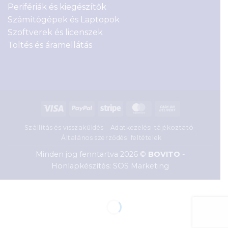
Perifériák és kiegészítők
Számítógépek és Laptopok
Szoftverek és licenszek
Töltés és áramellátás
Visa
PayPal
Stripe
MasterCard
Cash
On
Szállítás és visszaküldés
Adatkezelési tájékoztató
Delivery
Általános szerződési feltételek
Minden jog fenntartva 2026 ©
BOVITO
-
Honlapkészítés: SOS Marketing