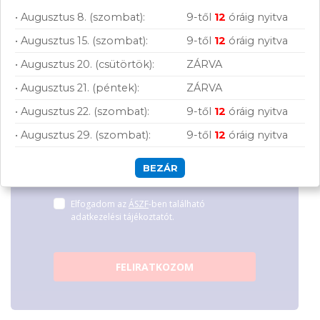
Csatlakozz
• Augusztus 8. (szombat):
9-től
12
óráig nyitva
tanulásról vagy szórakozásról!
hírleveles közösségünkhöz, és hozd ki a
• Augusztus 15. (szombat):
9-től
12
óráig nyitva
maximumot a tech-világ lehetőségeiből!
• Augusztus 20. (csütörtök):
ZÁRVA
• Augusztus 21. (péntek):
ZÁRVA
• Augusztus 22. (szombat):
9-től
12
óráig nyitva
• Augusztus 29. (szombat):
9-től
12
óráig nyitva
BEZÁR
Hírlevelünkről bármikor leiratkozhatsz.
Elfogadom az
ÁSZF
-ben található
adatkezelési tájékoztatót.
FELIRATKOZOM