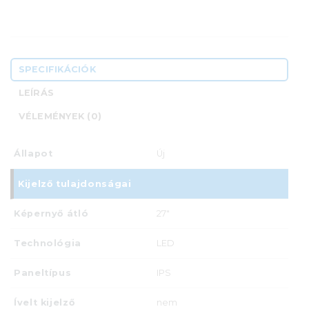
SPECIFIKÁCIÓK
LEÍRÁS
VÉLEMÉNYEK (0)
Állapot
Új
Kijelző tulajdonságai
Képernyő átló
27"
Technológia
LED
Paneltípus
IPS
Ívelt kijelző
nem