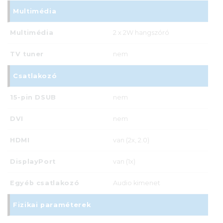
Multimédia
Multimédia
2 x 2W hangszóró
TV tuner
nem
Csatlakozó
15-pin DSUB
nem
DVI
nem
HDMI
van (2x, 2.0)
DisplayPort
van (1x)
Egyéb csatlakozó
Audio kimenet
Fizikai paraméterek