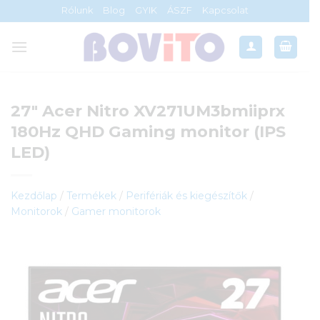
Skip
Rólunk
Blog
GYIK
ÁSZF
Kapcsolat
to
content
27″ Acer Nitro XV271UM3bmiiprx
180Hz QHD Gaming monitor (IPS
LED)
Kezdőlap
/
Termékek
/
Perifériák és kiegészítők
/
Monitorok
/
Gamer monitorok