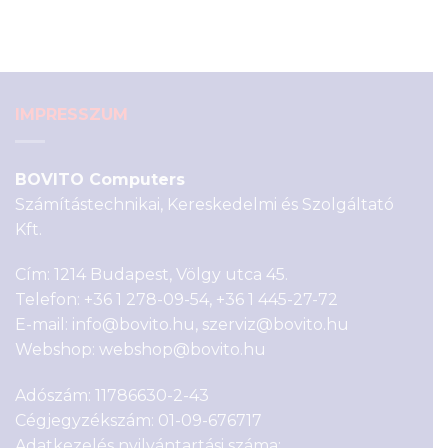
4
990 Ft.
690 Ft.
IMPRESSZUM
BOVITO Computers
Számítástechnikai, Kereskedelmi és Szolgáltató
Kft.
Cím: 1214 Budapest, Völgy utca 45.
Telefon:
+36 1 278-09-54
,
+36 1 445-27-72
E-mail:
info@bovito.hu
,
szerviz@bovito.hu
Webshop:
webshop@bovito.hu
Adószám: 11786630-2-43
Cégjegyzékszám: 01-09-676717
Adatkezelés nyilvántartási száma: