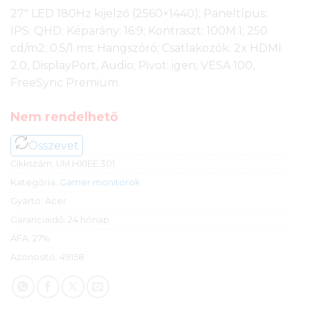
27″ LED 180Hz kijelző (2560×1440); Paneltípus:
IPS; QHD; Képarány: 16:9; Kontraszt: 100M:1; 250
cd/m2; 0.5/1 ms; Hangszóró; Csatlakozók: 2x HDMI
2.0, DisplayPort, Audio; Pivot: igen; VESA 100,
FreeSync Premium
Nem rendelhető
Összevet
Cikkszám:
UM.HX1EE.301
Kategória:
Gamer monitorok
Gyártó:
Acer
Garanciaidő:
24 hónap
ÁFA:
27%
Azonosító:
49158