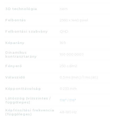
3D technológia
nem
Felbontás
2560 x 1440 pixel
Felbontási szabvány
QHD
Képarány
16:9
Dinamikus
100 000 000:1
kontrasztarány
Fényerő
250 cd/m2
Válaszidő
0,5 ms (min.) / 1 ms (átl.)
Képponttávolság
0.233 mm
Látószög (vízszintes /
178° / 178°
függőleges)
Képfrissítési frekvencia
48-180 Hz
(függőleges)