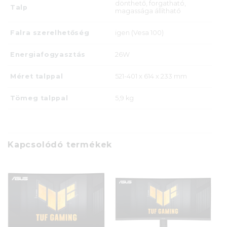
dönthető, forgatható,
Talp
magassága állítható
Falra szerelhetőség
igen (Vesa 100)
Energiafogyasztás
26W
Méret talppal
521-401 x 614 x 233 mm
Tömeg talppal
5,9 kg
Kapcsolódó termékek