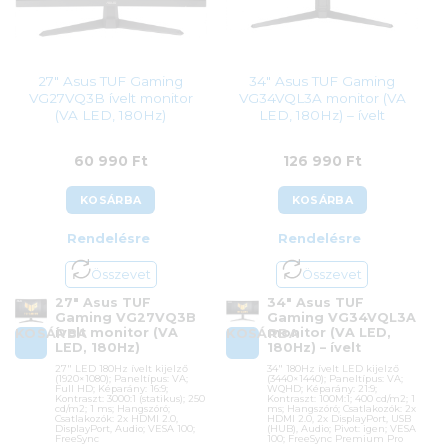
27″ Asus TUF Gaming
34″ Asus TUF Gaming
VG27VQ3B ívelt monitor
VG34VQL3A monitor (VA
(VA LED, 180Hz)
LED, 180Hz) – ívelt
60 990
Ft
126 990
Ft
KOSÁRBA
KOSÁRBA
Rendelésre
Rendelésre
Összevet
Összevet
27″ Asus TUF
34″ Asus TUF
Gaming VG27VQ3B
Gaming VG34VQL3A
ívelt monitor (VA
monitor (VA LED,
KOSÁRBA
KOSÁRBA
LED, 180Hz)
180Hz) – ívelt
27″ LED 180Hz ívelt kijelző
34″ 180Hz ívelt LED kijelző
(1920×1080); Paneltípus: VA;
(3440×1440); Paneltípus: VA;
Full HD; Képarány: 16:9;
WQHD; Képarány: 21:9;
Kontraszt: 3000:1 (statikus); 250
Kontraszt: 100M:1; 400 cd/m2; 1
cd/m2; 1 ms; Hangszóró;
ms; Hangszóró; Csatlakozók: 2x
Csatlakozók: 2x HDMI 2.0,
HDMI 2.0, 2x DisplayPort, USB
DisplayPort, Audio; VESA 100;
(HUB), Audio; Pivot: igen; VESA
FreeSync
100; FreeSync Premium Pro