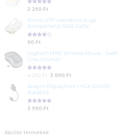
alapján
Értékelés
2
2 290
Ft
5.00
az 5-
ből,
Roline UTP csatlakozó dugó
értékelés
(krimpelhető) RJ45 Cat5e
alapján
Értékelés
2
90
Ft
4.00
az
5-ből,
Logitech M185 Wireless Mouse - Swift
értékelés
Grey (szürke)
alapján
Értékelés
1
Original
Current
4 290
Ft
3 890
Ft
5.00
az 5-
price
price
ből,
Axagon DisplayPort > VGA (DSUB)
was:
is:
értékelés
átalakító
4
3
alapján
290 Ft.
890 Ft.
Értékelés
1
3 990
Ft
5.00
az 5-
ből,
értékelés
alapján
Akciós termékek