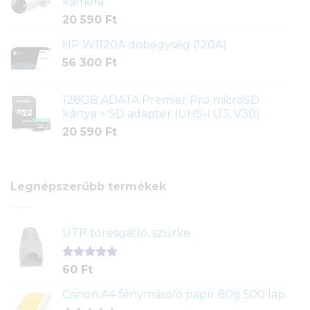
kamera
20 590
Ft
HP W1120A dobegység (120A)
56 300
Ft
128GB ADATA Premier Pro microSD
kártya + SD adapter (UHS-I U3, V30)
20 590
Ft
Legnépszerűbb termékek
UTP törésgátló, szürke
Értékelés
1
60
Ft
5.00
az 5-
ből,
Canon A4 fénymásoló papír 80g 500 lap
értékelés