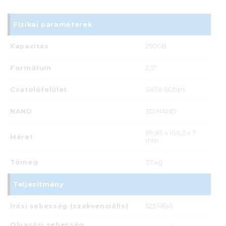
Fizikai paraméterek
Kapacitás
250GB
Formátum
2,5"
Csatolófelület
SATA 6Gbps
NAND
3D NAND
69,85 x 100,2 x 7
Méret
mm
Tömeg
37,4g
Teljesítmény
Írási sebesség (szekvenciális)
525 MB/s
Olvasási sebesség