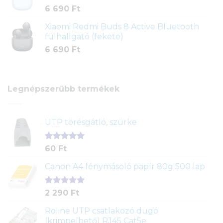
6 690
Ft
Xiaomi Redmi Buds 8 Active Bluetooth
fülhallgató (fekete)
6 690
Ft
Legnépszerűbb termékek
UTP törésgátló, szürke
Értékelés
1
60
Ft
5.00
az 5-
ből,
Canon A4 fénymásoló papír 80g 500 lap
értékelés
alapján
Értékelés
2
2 290
Ft
5.00
az 5-
ből,
Roline UTP csatlakozó dugó
értékelés
(krimpelhető) RJ45 Cat5e