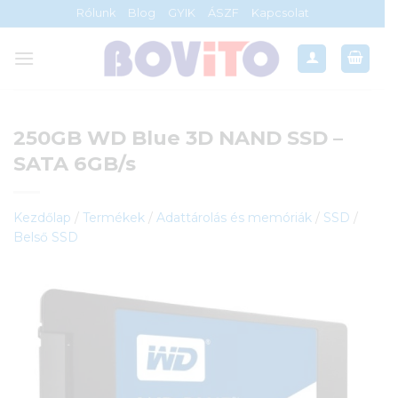
Skip
Rólunk
Blog
GYIK
ÁSZF
Kapcsolat
to
content
250GB WD Blue 3D NAND SSD –
SATA 6GB/s
Kezdőlap
/
Termékek
/
Adattárolás és memóriák
/
SSD
/
Belső SSD