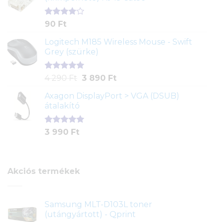
alapján
Értékelés
2
90
Ft
4.00
az
5-ből,
Logitech M185 Wireless Mouse - Swift
értékelés
Grey (szürke)
alapján
Értékelés
1
Original
Current
4 290
Ft
3 890
Ft
5.00
az 5-
price
price
ből,
Axagon DisplayPort > VGA (DSUB)
was:
is:
értékelés
átalakító
4
3
alapján
290 Ft.
890 Ft.
Értékelés
1
3 990
Ft
5.00
az 5-
ből,
értékelés
alapján
Akciós termékek
Samsung MLT-D103L toner
(utángyártott) - Qprint