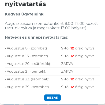
nyitvatartás
Kedves Ügyfeleink!
Augusztusban szombatonként 8:00–12:00 között
tartunk nyitva (a megszokott 13:00 helyett).
Hétvégi és ünnepi nyitvatartás:
Hírlevelünkről bármikor leiratkozhatsz.
Elfogadom az
ÁSZF
-ben található
• Augusztus 8. (szombat):
9-től
12
óráig nyitva
adatkezelési tájékoztatót.
• Augusztus 15. (szombat):
9-től
12
óráig nyitva
• Augusztus 20. (csütörtök):
ZÁRVA
FELIRATKOZOM
• Augusztus 21. (péntek):
ZÁRVA
• Augusztus 22. (szombat):
9-től
12
óráig nyitva
• Augusztus 29. (szombat):
9-től
12
óráig nyitva
BEZÁR
Vásárolj nálunk!