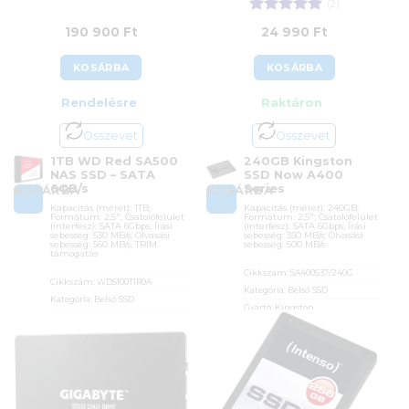
(2)
Értékelés:
5
190 900
Ft
24 990
Ft
/ 5
KOSÁRBA
KOSÁRBA
Rendelésre
Raktáron
Összevet
Összevet
1TB WD Red SA500
240GB Kingston
NAS SSD – SATA
SSD Now A400
6GB/s
Series
KOSÁRBA
KOSÁRBA
Kapacitás (méret): 1TB;
Kapacitás (méret): 240GB;
Formátum: 2,5″; Csatolófelület
Formátum: 2,5″; Csatolófelület
(interfész): SATA 6Gbps; Írási
(interfész): SATA 6Gbps; Írási
sebesség: 530 MB/s; Olvasási
sebesség: 350 MB/s; Olvasási
sebesség: 560 MB/s; TRIM
sebesség: 500 MB/s
támogatás
Cikkszám:
SA400S37/240G
Cikkszám:
WDS100T1R0A
Kategória:
Belső SSD
Kategória:
Belső SSD
Gyártó:
Kingston
Gyártó:
Western Digital
Garanciaidő:
36 hónap
Garanciaidő:
36 hónap
ÁFA:
27%
ÁFA:
27%
Azonosító:
29188
Azonosító:
37542
24 990
Ft
190 900
Ft