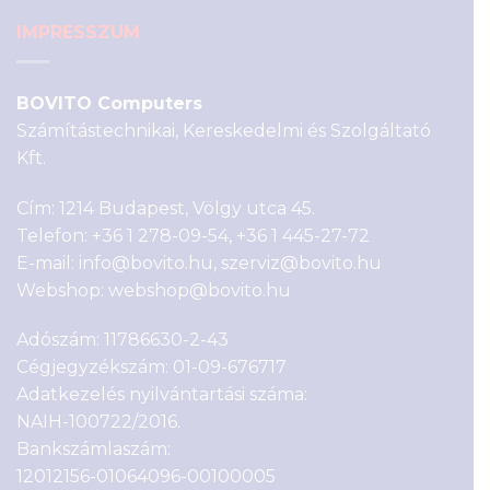
IMPRESSZUM
BOVITO Computers
Számítástechnikai, Kereskedelmi és Szolgáltató
Kft.
Cím: 1214 Budapest, Völgy utca 45.
Telefon:
+36 1 278-09-54
,
+36 1 445-27-72
E-mail:
info@bovito.hu
,
szerviz@bovito.hu
Webshop:
webshop@bovito.hu
Adószám: 11786630-2-43
Cégjegyzékszám: 01-09-676717
Adatkezelés nyilvántartási száma:
NAIH-100722/2016.
Bankszámlaszám:
12012156-01064096-00100005