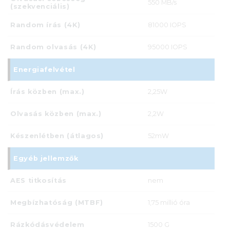
550 MB/s
(szekvenciális)
Random írás (4K)
81000 IOPS
Random olvasás (4K)
95000 IOPS
Energiafelvétel
Írás közben (max.)
2,25W
Olvasás közben (max.)
2,2W
Készenlétben (átlagos)
52mW
Egyéb jellemzők
AES titkosítás
nem
Megbízhatóság (MTBF)
1,75 millió óra
Rázkódásvédelem
1500 G