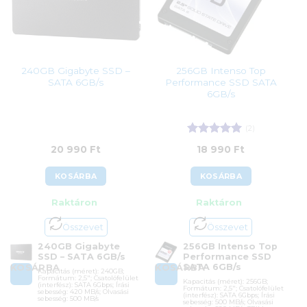
240GB Gigabyte SSD –
256GB Intenso Top
SATA 6GB/s
Performance SSD SATA
6GB/s
(2)
Értékelés:
5
20 990
Ft
18 990
Ft
/ 5
KOSÁRBA
KOSÁRBA
Raktáron
Raktáron
Összevet
Összevet
240GB Gigabyte
256GB Intenso Top
SSD – SATA 6GB/s
Performance SSD
SATA 6GB/s
KOSÁRBA
KOSÁRBA
Kapacitás (méret): 240GB;
Formátum: 2,5″; Csatolófelület
Kapacitás (méret): 256GB;
(interfész): SATA 6Gbps; Írási
Formátum: 2,5″; Csatolófelület
sebesség: 420 MB/s; Olvasási
(interfész): SATA 6Gbps; Írási
sebesség: 500 MB/s
sebesség: 500 MB/s; Olvasási