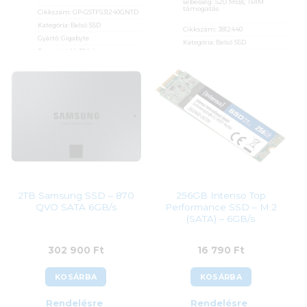
sebesség: 520 MB/s; TRIM
támogatás
Cikkszám:
GP-GSTFS31240GNTD
Kategória:
Belső SSD
Cikkszám:
3812440
Gyártó:
Gigabyte
Kategória:
Belső SSD
Garanciaidő:
36 hónap
Gyártó:
Intenso
ÁFA:
27%
Garanciaidő:
24 hónap
Azonosító:
33956
ÁFA:
27%
Azonosító:
34889
20 990
Ft
18 990
Ft
2TB Samsung SSD – 870
256GB Intenso Top
QVO SATA 6GB/s
Performance SSD – M.2
(SATA) – 6GB/s
302 900
Ft
16 790
Ft
KOSÁRBA
KOSÁRBA
Rendelésre
Rendelésre