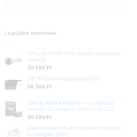
Legújabb termékek
TP-Link TAPO TC82 Kültéri biztonsági
kamera
20 590
Ft
HP W1120A dobegység (120A)
56 300
Ft
128GB ADATA Premier Pro microSD
kártya + SD adapter (UHS-I U3, V30)
20 590
Ft
Xiaomi Redmi Buds 8 Active Bluetooth
fülhallgató (kék)