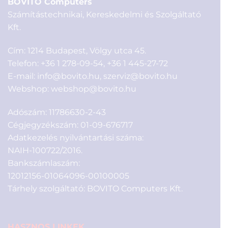
BOVITO Computers
Számítástechnikai, Kereskedelmi és Szolgáltató
Kft.
Cím: 1214 Budapest, Völgy utca 45.
Telefon:
+36 1 278-09-54
,
+36 1 445-27-72
E-mail:
info@bovito.hu
,
szerviz@bovito.hu
Webshop:
webshop@bovito.hu
Adószám: 11786630-2-43
Cégjegyzékszám: 01-09-676717
Adatkezelés nyilvántartási száma:
NAIH-100722/2016.
Bankszámlaszám:
12012156-01064096-00100005
Tárhely szolgáltató: BOVITO Computers Kft.
HASZNOS LINKEK