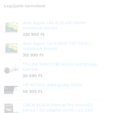
Legújabb termékek
Acer Aspire Lite AL15-45P-R5HK
notebook (ezüst)
226 900
Ft
Acer Aspire Go 15 AG15-72P-73HD
notebook (ezüst)
315 990
Ft
TP-Link TAPO TC82 Kültéri biztonsági
kamera
20 590
Ft
HP W1120A dobegység (120A)
56 300
Ft
128GB ADATA Premier Pro microSD
kártya + SD adapter (UHS-I U3, V30)