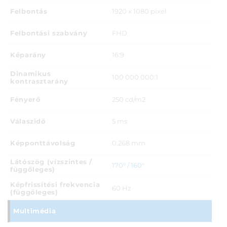
Felbontás
1920 x 1080 pixel
Felbontási szabvány
FHD
Képarány
16:9
Dinamikus
100 000 000:1
kontrasztarány
Fényerő
250 cd/m2
Válaszidő
5 ms
Képponttávolság
0.268 mm
Látószög (vízszintes /
170° / 160°
függőleges)
Képfrissítési frekvencia
60 Hz
(függőleges)
Multimédia