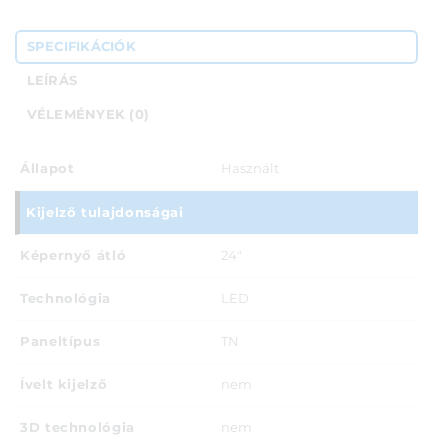
SPECIFIKÁCIÓK
LEÍRÁS
VÉLEMÉNYEK (0)
Állapot
Használt
Kijelző tulajdonságai
Képernyő átló
24"
Technológia
LED
Paneltípus
TN
Ívelt kijelző
nem
3D technológia
nem