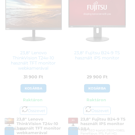
ÁFA:
27%
Garanciaidő:
24 hónap
Azonosító:
33629
ÁFA:
27%
Azonosító:
54459
24 900
Ft
36 990
Ft
23,8″ Lenovo
23,8″ Fujitsu B24-9 TS
ThinkVision T24v-10
használt IPS monitor
használt TFT monitor
webkamerával
31 900
Ft
29 900
Ft
KOSÁRBA
KOSÁRBA
Raktáron
Raktáron
Összevet
Összevet
23,8″ Lenovo
23,8″ Fujitsu B24-9 TS
ThinkVision T24v-10
használt IPS monitor
használt TFT monitor
KOSÁRBA
KOSÁRBA
23,8″ LED kijelző (1920×1080);
webkamerával
Paneltípus: IPS; Full HD;