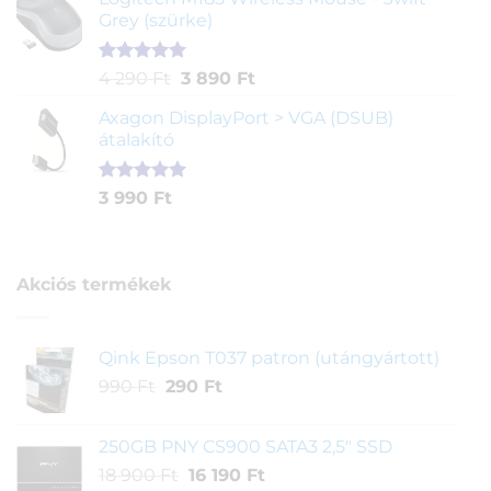
értékelés
Grey (szürke)
alapján
Értékelés
1
Original
Current
4 290
Ft
3 890
Ft
5.00
az 5-
price
price
ből,
Axagon DisplayPort > VGA (DSUB)
was:
is:
értékelés
átalakító
4
3
alapján
290 Ft.
890 Ft.
Értékelés
1
3 990
Ft
5.00
az 5-
ből,
értékelés
alapján
Akciós termékek
Qink Epson T037 patron (utángyártott)
Original
Current
990
Ft
290
Ft
price
price
was:
is:
250GB PNY CS900 SATA3 2,5" SSD
990 Ft.
290 Ft.
Original
Current
18 900
Ft
16 190
Ft