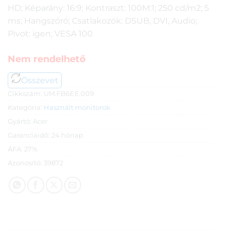
HD; Képarány: 16:9; Kontraszt: 100M:1; 250 cd/m2; 5
ms; Hangszóró; Csatlakozók: DSUB, DVI, Audio;
Pivot: igen; VESA 100
Nem rendelhető
Összevet
Cikkszám:
UM.FB6EE.009
Kategória:
Használt monitorok
Gyártó:
Acer
Garanciaidő:
24 hónap
ÁFA:
27%
Azonosító:
39872