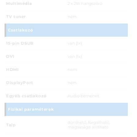
Multimédia
2 x 2W hangszóró
TV tuner
nem
Csatlakozó
15-pin DSUB
van (1x)
DVI
van (1x)
HDMI
nem
DisplayPort
nem
Egyéb csatlakozó
Audio bemenet
Fizikai paraméterek
dönthető, forgatható,
Talp
magassága állítható