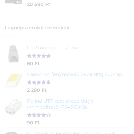
20 590
Ft
Legnépszerűbb termékek
UTP törésgátló, szürke
Értékelés
1
60
Ft
5.00
az 5-
ből,
Canon A4 fénymásoló papír 80g 500 lap
értékelés
alapján
Értékelés
2
2 290
Ft
5.00
az 5-
ből,
Roline UTP csatlakozó dugó
értékelés
(krimpelhető) RJ45 Cat5e
alapján
Értékelés
2
90
Ft
4.00
az
5-ből,
Logitech M185 Wireless Mouse - Swift