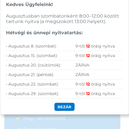
Kedves Ügyfeleink!
Augusztusban szombatonként 8:00–12:00 között
tartunk nyitva (a megszokott 13:00 helyett).
Hírlevelünkről bármikor leiratkozhatsz.
Elfogadom az
ÁSZF
-ben található
Hétvégi és ünnepi nyitvatartás:
adatkezelési tájékoztatót.
• Augusztus 8. (szombat):
9-től
12
óráig nyitva
• Augusztus 15. (szombat):
9-től
12
óráig nyitva
FELIRATKOZOM
• Augusztus 20. (csütörtök):
ZÁRVA
• Augusztus 21. (péntek):
ZÁRVA
• Augusztus 22. (szombat):
9-től
12
óráig nyitva
• Augusztus 29. (szombat):
9-től
12
óráig nyitva
Vásárolj nálunk!
BEZÁR
Nagy raktárkészlet