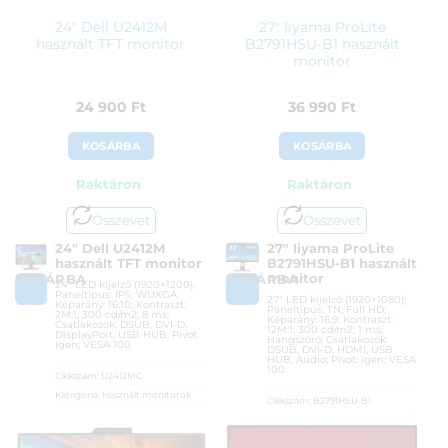
24″ Dell U2412M
27″ Iiyama ProLite
használt TFT monitor
B2791HSU-B1 használt
monitor
24 900
Ft
36 990
Ft
KOSÁRBA
KOSÁRBA
Raktáron
Raktáron
Összevet
Összevet
24″ Dell U2412M
27″ Iiyama ProLite
használt TFT monitor
B2791HSU-B1 használt
monitor
KOSÁRBA
KOSÁRBA
24″ LED kijelző (1920×1200);
Paneltípus: IPS; WUXGA;
27″ LED kijelző (1920×1080);
Képarány: 16:10; Kontraszt:
Paneltípus: TN; Full HD;
2M:1; 300 cd/m2; 8 ms;
Képarány: 16:9; Kontraszt:
Csatlakozók: DSUB, DVI-D,
12M:1; 300 cd/m2; 1 ms;
DisplayPort, USB HUB; Pivot:
Hangszóró; Csatlakozók:
igen; VESA 100
DSUB, DVI-D, HDMI, USB
HUB, Audio; Pivot: igen; VESA
100
Cikkszám:
U2412MC
Kategória:
Használt monitorok
Cikkszám:
B2791HSU-B1
Gyártó:
Dell
Kategória:
Használt monitorok
Garanciaidő:
24 hónap
Gyártó:
Iiyama