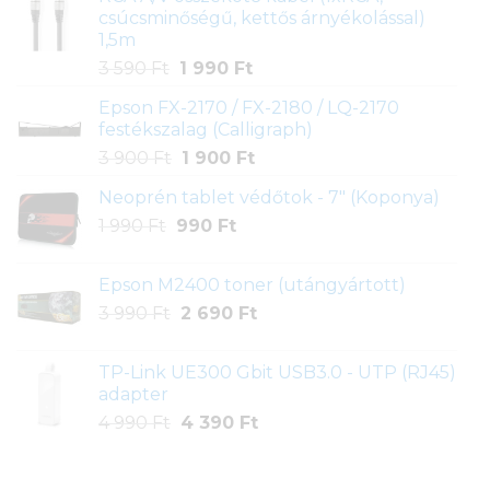
csúcsminőségű, kettős árnyékolással)
1,5m
Original
Current
3 590
Ft
1 990
Ft
price
price
Epson FX-2170 / FX-2180 / LQ-2170
was:
is:
festékszalag (Calligraph)
3
1
Original
Current
3 900
Ft
1 900
Ft
590 Ft.
990 Ft.
price
price
Neoprén tablet védőtok - 7" (Koponya)
was:
is:
Original
Current
1 990
Ft
990
3
Ft
1
price
price
900 Ft.
900 Ft.
was:
is:
Epson M2400 toner (utángyártott)
1
990 Ft.
Original
Current
3 990
Ft
2 690
Ft
990 Ft.
price
price
was:
is:
TP-Link UE300 Gbit USB3.0 - UTP (RJ45)
3
2
adapter
990 Ft.
690 Ft.
Original
Current
4 990
Ft
4 390
Ft
price
price
was:
is: