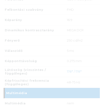
Felbontási szabvány
FHD
Képarány
16:9
Dinamikus kontrasztarány
MEGA DCR
Fényerő
250 cd/m2
Válaszidő
5 ms
Képponttávolság
0.275 mm
Látószög (vízszintes /
178° / 178°
függőleges)
Képfrissítési frekvencia
48-75 Hz
(függőleges)
Multimédia
Multimédia
nem