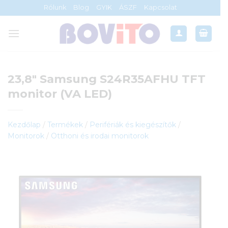
Skip
Rólunk
Blog
GYIK
ÁSZF
Kapcsolat
to
content
23,8″ Samsung S24R35AFHU TFT
monitor (VA LED)
Kezdőlap
/
Termékek
/
Perifériák és kiegészítők
/
Monitorok
/
Otthoni és irodai monitorok