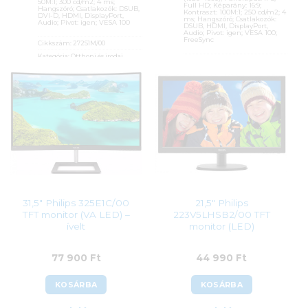
50M:1; 300 cd/m2; 4 ms;
Full HD; Képarány: 16:9;
Hangszóró; Csatlakozók: DSUB,
Kontraszt: 100M:1; 250 cd/m2; 4
DVI-D, HDMI, DisplayPort,
ms; Hangszóró; Csatlakozók:
Audio; Pivot: igen; VESA 100
DSUB, HDMI, DisplayPort,
Audio; Pivot: igen; VESA 100;
FreeSync
Cikkszám:
272S1M/00
Kategória:
Otthoni és irodai
Cikkszám:
UM.WB7EE.301
monitorok
Kategória:
Otthoni és irodai
Gyártó:
Philips
monitorok
Garanciaidő:
36 hónap
Gyártó:
Acer
ÁFA:
27%
Garanciaidő:
36 hónap
Azonosító:
42415
ÁFA:
27%
Azonosító:
48654
84 500
Ft
33 290
Ft
31,5″ Philips 325E1C/00
21,5″ Philips
TFT monitor (VA LED) –
223V5LHSB2/00 TFT
ívelt
monitor (LED)
77 900
Ft
44 990
Ft
KOSÁRBA
KOSÁRBA