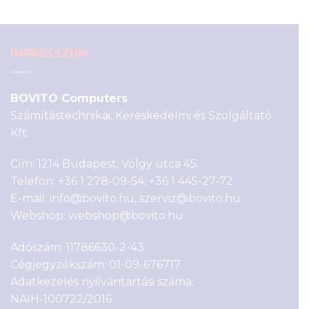
4
4
990 Ft.
390 Ft.
IMPRESSZUM
BOVITO Computers
Számítástechnikai, Kereskedelmi és Szolgáltató
Kft.
Cím: 1214 Budapest, Völgy utca 45.
Telefon:
+36 1 278-09-54
,
+36 1 445-27-72
E-mail:
info@bovito.hu
,
szerviz@bovito.hu
Webshop:
webshop@bovito.hu
Adószám: 11786630-2-43
Cégjegyzékszám: 01-09-676717
Adatkezelés nyilvántartási száma:
NAIH-100722/2016.