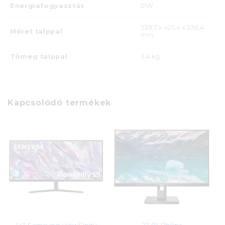
Energiafogyasztás
21W
539,7 x 425,4 x 236,4
Méret talppal
mm
Tömeg talppal
3,4 kg
Kapcsolódó termékek
34″ Samsung ViewFinity
23,8″ Philips