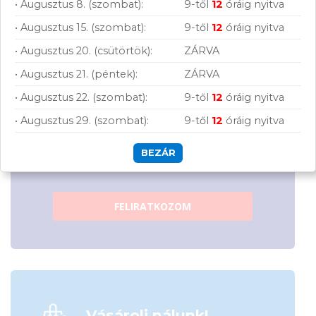
• Augusztus 8. (szombat):
9-től
12
óráig nyitva
• Augusztus 15. (szombat):
9-től
12
óráig nyitva
• Augusztus 20. (csütörtök):
ZÁRVA
• Augusztus 21. (péntek):
ZÁRVA
• Augusztus 22. (szombat):
9-től
12
óráig nyitva
• Augusztus 29. (szombat):
9-től
12
óráig nyitva
Hírlevelünkről bármikor leiratkozhatsz.
Elfogadom az
ÁSZF
-ben található
BEZÁR
adatkezelési tájékoztatót.
FELIRATKOZOM
Vásárolj nálunk!