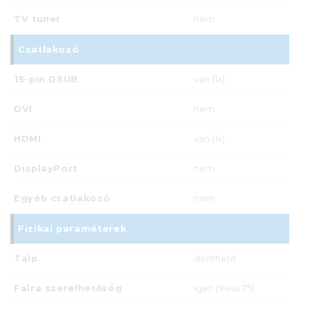
TV tuner
nem
Csatlakozó
15-pin DSUB
van (1x)
DVI
nem
HDMI
van (1x)
DisplayPort
nem
Egyéb csatlakozó
nem
Fizikai paraméterek
Talp
dönthető
Falra szerelhetőség
igen (Vesa 75)