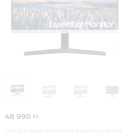
48 990
Ft
23,8″ LED kijelző (1920×1080); Paneltípus: VA; Full