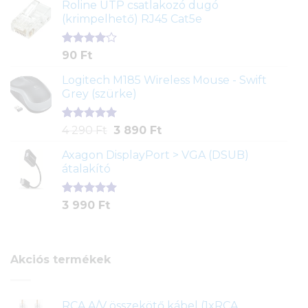
ből,
Roline UTP csatlakozó dugó
értékelés
(krimpelhető) RJ45 Cat5e
alapján
Értékelés
2
90
Ft
4.00
az
5-ből,
Logitech M185 Wireless Mouse - Swift
értékelés
Grey (szürke)
alapján
Értékelés
1
Original
Current
4 290
Ft
3 890
Ft
5.00
az 5-
price
price
ből,
Axagon DisplayPort > VGA (DSUB)
was:
is:
értékelés
átalakító
4
3
alapján
290 Ft.
890 Ft.
Értékelés
1
3 990
Ft
5.00
az 5-
ből,
értékelés
alapján
Akciós termékek
RCA A/V összekötő kábel (1xRCA,