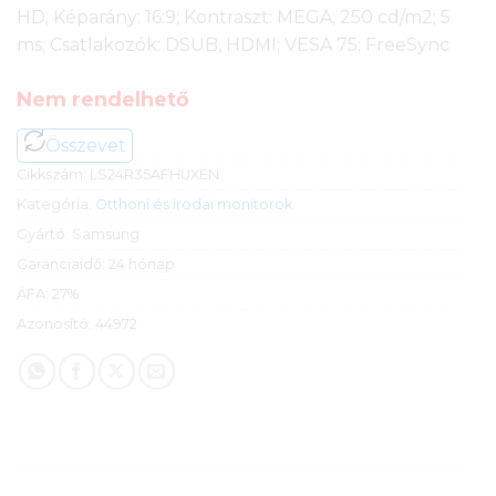
HD; Képarány: 16:9; Kontraszt: MEGA; 250 cd/m2; 5
ms; Csatlakozók: DSUB, HDMI; VESA 75; FreeSync
Nem rendelhető
Összevet
Cikkszám:
LS24R35AFHUXEN
Kategória:
Otthoni és irodai monitorok
Gyártó:
Samsung
Garanciaidő:
24 hónap
ÁFA:
27%
Azonosító:
44972