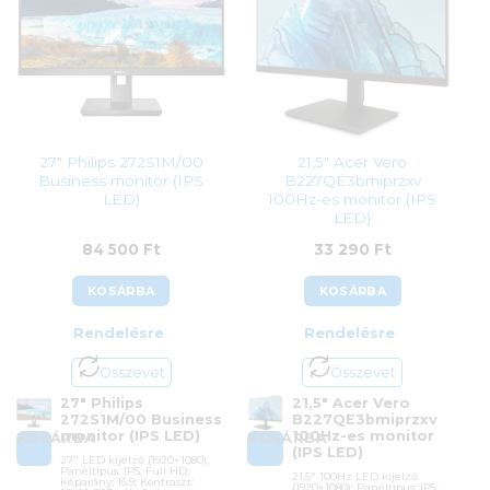
ÁFA:
27%
ÁFA:
27%
Azonosító:
46884
Azonosító:
48363
55 990
Ft
90 700
Ft
27″ Philips 272S1M/00
21,5″ Acer Vero
Business monitor (IPS
B227QE3bmiprzxv
LED)
100Hz-es monitor (IPS
LED)
84 500
Ft
33 290
Ft
KOSÁRBA
KOSÁRBA
Rendelésre
Rendelésre
Összevet
Összevet
27″ Philips
21,5″ Acer Vero
272S1M/00 Business
B227QE3bmiprzxv
monitor (IPS LED)
100Hz-es monitor
KOSÁRBA
KOSÁRBA
(IPS LED)
27″ LED kijelző (1920×1080);
Paneltípus: IPS; Full HD;
21,5″ 100Hz LED kijelző
Képarány: 16:9; Kontraszt:
(1920×1080); Paneltípus: IPS;