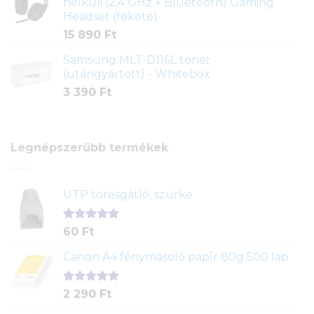
nélküli (2,4 GHz + Bluetooth) Gaming
Headset (fekete)
15 890
Ft
Samsung MLT-D116L toner
(utángyártott) - Whitebox
3 390
Ft
Legnépszerűbb termékek
UTP törésgátló, szürke
Értékelés
1
60
Ft
5.00
az 5-
ből,
Canon A4 fénymásoló papír 80g 500 lap
értékelés
alapján
Értékelés
2
2 290
Ft
5.00
az 5-