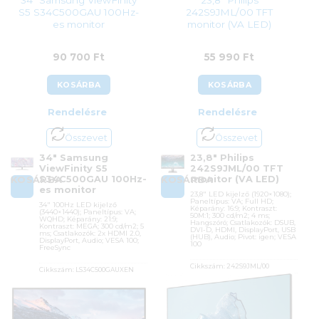
S5 S34C500GAU 100Hz-
242S9JML/00 TFT
es monitor
monitor (VA LED)
90 700
Ft
55 990
Ft
KOSÁRBA
KOSÁRBA
Rendelésre
Rendelésre
Összevet
Összevet
34″ Samsung
23,8″ Philips
ViewFinity S5
242S9JML/00 TFT
S34C500GAU 100Hz-
monitor (VA LED)
KOSÁRBA
KOSÁRBA
es monitor
23,8″ LED kijelző (1920×1080);
Paneltípus: VA; Full HD;
34″ 100Hz LED kijelző
Képarány: 16:9; Kontraszt:
(3440×1440); Paneltípus: VA;
50M:1; 300 cd/m2; 4 ms;
WQHD; Képarány: 21:9;
Hangszóró; Csatlakozók: DSUB,
Kontraszt: MEGA; 300 cd/m2; 5
DVI-D, HDMI, DisplayPort, USB
ms; Csatlakozók: 2x HDMI 2.0,
(HUB), Audio; Pivot: igen; VESA
DisplayPort, Audio; VESA 100;
100
FreeSync
Cikkszám:
242S9JML/00
Cikkszám:
LS34C500GAUXEN
Kategória:
Otthoni és irodai
Kategória:
Otthoni és irodai
monitorok
monitorok
Gyártó:
Philips
Gyártó:
Samsung
Garanciaidő:
36 hónap
Garanciaidő:
24 hónap