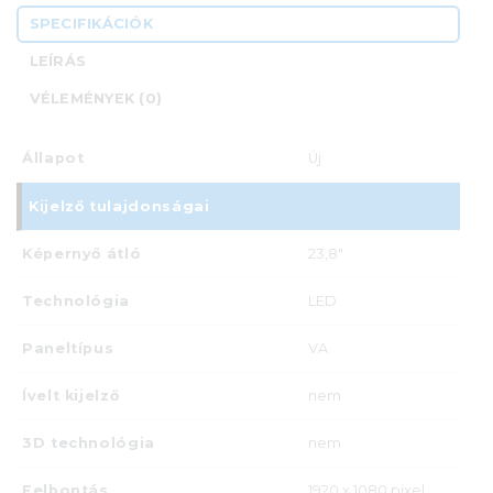
SPECIFIKÁCIÓK
LEÍRÁS
VÉLEMÉNYEK (0)
Állapot
Új
Kijelző tulajdonságai
Képernyő átló
23,8"
Technológia
LED
Paneltípus
VA
Ívelt kijelző
nem
3D technológia
nem
Felbontás
1920 x 1080 pixel