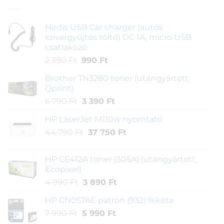
Nedis USB Car charger (autós
szivargyújtós töltő) DC 1A, micro USB
csatlakozó
Original
Current
2 390
Ft
990
Ft
price
price
Brother TN3280 toner (utángyártott,
was:
is:
Qprint)
2
990 Ft.
Original
Current
6 790
Ft
3 390
Ft
390 Ft.
price
price
HP LaserJet M110w nyomtató
was:
is:
Original
Current
44 790
Ft
6
37 750
3
Ft
price
price
790 Ft.
390 Ft.
was:
is:
HP CE412A toner (305A) (utángyártott,
44
37
Ecopixel)
790 Ft.
750 Ft.
Original
Current
4 990
Ft
3 890
Ft
price
price
HP CN057AE patron (932) fekete
was:
is:
Original
Current
7 990
Ft
5 990
4
Ft
3
price
price
990 Ft.
890 Ft.