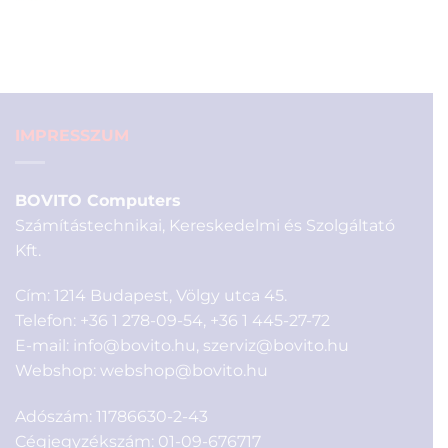
was:
is:
7
5
990 Ft.
990 Ft.
IMPRESSZUM
BOVITO Computers
Számítástechnikai, Kereskedelmi és Szolgáltató
Kft.
Cím: 1214 Budapest, Völgy utca 45.
Telefon:
+36 1 278-09-54
,
+36 1 445-27-72
E-mail:
info@bovito.hu
,
szerviz@bovito.hu
Webshop:
webshop@bovito.hu
Adószám: 11786630-2-43
Cégjegyzékszám: 01-09-676717