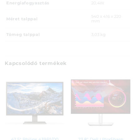
Energiafogyasztás
20,4W
540 x 416 x 220
Méret talppal
mm
Tömeg talppal
3,03 kg
Kapcsolódó termékek
42,5″ Philips 439P1/00
23,8″ Dell UltraSharp