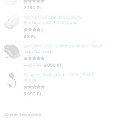
alapján
Értékelés
2
2 290
Ft
5.00
az 5-
ből,
Roline UTP csatlakozó dugó
értékelés
(krimpelhető) RJ45 Cat5e
alapján
Értékelés
2
90
Ft
4.00
az
5-ből,
Logitech M185 Wireless Mouse - Swift
értékelés
Grey (szürke)
alapján
Értékelés
1
Original
Current
4 290
Ft
3 890
Ft
5.00
az 5-
price
price
ből,
Axagon DisplayPort > VGA (DSUB)
was:
is:
értékelés
átalakító
4
3
alapján
290 Ft.
890 Ft.
Értékelés
1
3 990
Ft
5.00
az 5-
ből,
értékelés
alapján
Akciós termékek