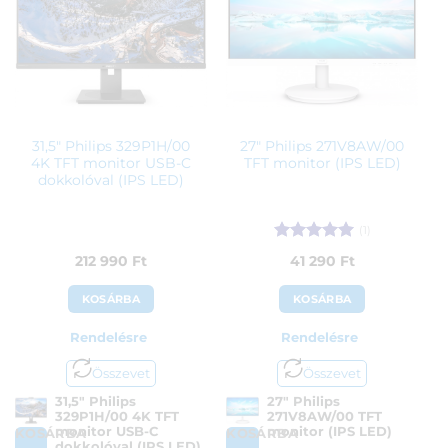
Garanciaidő:
36 hónap
ÁFA:
27%
ÁFA:
27%
Azonosító:
41750
Azonosító:
48941
103 900
Ft
200 900
Ft
31,5″ Philips 329P1H/00
27″ Philips 271V8AW/00
4K TFT monitor USB-C
TFT monitor (IPS LED)
dokkolóval (IPS LED)
(1)
Értékelés:
5
212 990
Ft
41 290
Ft
/ 5
KOSÁRBA
KOSÁRBA
Rendelésre
Rendelésre
Összevet
Összevet
31,5″ Philips
27″ Philips
329P1H/00 4K TFT
271V8AW/00 TFT
monitor USB-C
monitor (IPS LED)
KOSÁRBA
KOSÁRBA
dokkolóval (IPS LED)