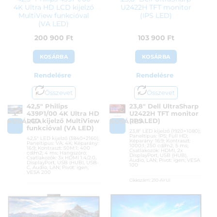
4K Ultra HD LCD kijelző
U2422H TFT monitor
MultiView funkcióval
(IPS LED)
(VA LED)
200 900
Ft
103 900
Ft
KOSÁRBA
KOSÁRBA
Rendelésre
Rendelésre
Összevet
Összevet
42,5″ Philips
23,8″ Dell UltraSharp
439P1/00 4K Ultra HD
U2422H TFT monitor
LCD kijelző MultiView
(IPS LED)
KOSÁRBA
KOSÁRBA
funkcióval (VA LED)
23,8″ LED kijelző (1920×1080);
Paneltípus: IPS; Full HD;
42,5″ LED kijelző (3840×2160);
Képarány: 16:9; Kontraszt:
Paneltípus: VA; 4K; Képarány:
1000:1; 250 cd/m2; 5 ms;
16:9; Kontraszt: 50M:1; 400
Csatlakozók: HDMI, 2x
cd/m2; 4 ms; Hangszóró;
DisplayPort, USB (HUB),
Csatlakozók: 3x HDMI 1.4/2.0,
Audio, LAN; Pivot: igen; VESA
DisplayPort, USB (HUB), USB-
100
C, Audio, LAN; Pivot: igen;
VESA 200
Cikkszám:
210-AYUI
Cikkszám:
439P1/00
Kategória:
Otthoni és irodai
monitorok
Kategória:
Otthoni és irodai
monitorok
Gyártó:
Dell
Gyártó:
Philips
Garanciaidő:
36 hónap