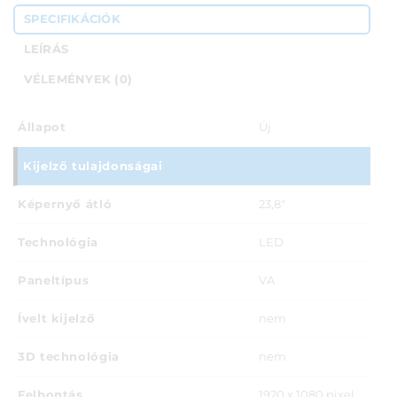
SPECIFIKÁCIÓK
LEÍRÁS
VÉLEMÉNYEK (0)
Állapot
Új
Kijelző tulajdonságai
Képernyő átló
23,8"
Technológia
LED
Paneltípus
VA
Ívelt kijelző
nem
3D technológia
nem
Felbontás
1920 x 1080 pixel