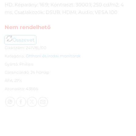
HD; Képarány: 16:9; Kontraszt: 3000:1; 250 cd/m2; 4
ms; Csatlakozók: DSUB, HDMI, Audio; VESA 100
Nem rendelhető
Összevet
Cikkszám:
241V8L/00
Kategória:
Otthoni és irodai monitorok
Gyártó:
Philips
Garanciaidő:
24 hónap
ÁFA:
27%
Azonosító:
43666