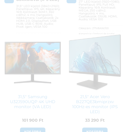
27″ LED kijelző (1920×1080);
Paneltípus: IPS; Full HD;
31,5″ LED kijelző (3840×2160);
Képarány: 16:9; Kontraszt:
Paneltípus: IPS; 4K; Képarány:
MEGA; 250 cd/m2;
16:9; Kontraszt: 50M:1; 350
Hangszóró; 4 ms;
cd/m2; 4 ms; Hangszóró;
Csatlakozók: DSUB, HDMI,
Webkamera; Csatlakozók: 2x
Audio; VESA 100
HDMI 2.0, DisplayPort, USB
HUB, USB-C 90W, Audio;
Pivot: igen; VESA 100
Cikkszám:
271V8AW/00
Kategória:
Otthoni és irodai
Cikkszám:
329P1H/00
monitorok
Kategória:
Otthoni és irodai
Gyártó:
Philips
monitorok
Garanciaidő:
36 hónap
Gyártó:
Philips
ÁFA:
27%
Garanciaidő:
36 hónap
Azonosító:
48689
ÁFA:
27%
Azonosító:
42806
41 290
Ft
212 990
Ft
31,5″ Samsung
21,5″ Acer Vero
U32J590UQP 4K UHD
B227QE3bmiprzxv
monitor (VA LED)
100Hz-es monitor (IPS
LED)
101 900
Ft
33 290
Ft
KOSÁRBA
KOSÁRBA