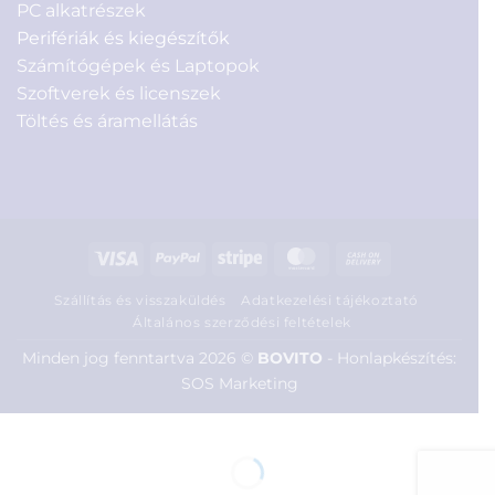
PC alkatrészek
Perifériák és kiegészítők
Számítógépek és Laptopok
Szoftverek és licenszek
Töltés és áramellátás
Visa
PayPal
Stripe
MasterCard
Cash
On
Szállítás és visszaküldés
Adatkezelési tájékoztató
Delivery
Általános szerződési feltételek
Minden jog fenntartva 2026 ©
BOVITO
-
Honlapkészítés:
SOS Marketing