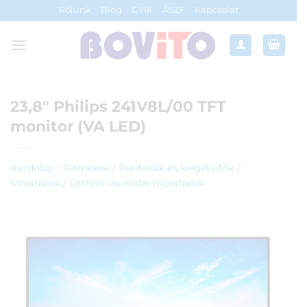
Skip
Rólunk
Blog
GYIK
ÁSZF
Kapcsolat
to
content
23,8″ Philips 241V8L/00 TFT
monitor (VA LED)
Kezdőlap
/
Termékek
/
Perifériák és kiegészítők
/
Monitorok
/
Otthoni és irodai monitorok