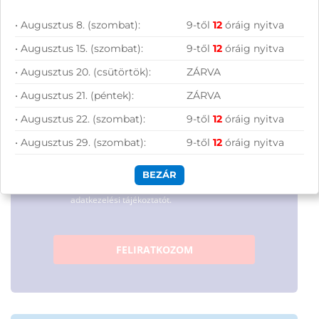
hírleveles közösségünkhöz, és hozd ki a
maximumot a tech-világ
• Augusztus 8. (szombat):
9-től
12
óráig nyitva
lehetőségeiből!
• Augusztus 15. (szombat):
9-től
12
óráig nyitva
• Augusztus 20. (csütörtök):
ZÁRVA
• Augusztus 21. (péntek):
ZÁRVA
• Augusztus 22. (szombat):
9-től
12
óráig nyitva
• Augusztus 29. (szombat):
9-től
12
óráig nyitva
Hírlevelünkről bármikor leiratkozhatsz.
BEZÁR
Elfogadom az
ÁSZF
-ben található
adatkezelési tájékoztatót.
FELIRATKOZOM