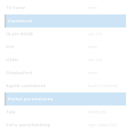
TV tuner
nem
Csatlakozó
15-pin DSUB
van (1x)
DVI
nem
HDMI
van (1x)
DisplayPort
nem
Egyéb csatlakozó
Audio kimenet
Fizikai paraméterek
Talp
dönthető
Falra szerelhetőség
igen (Vesa 100)