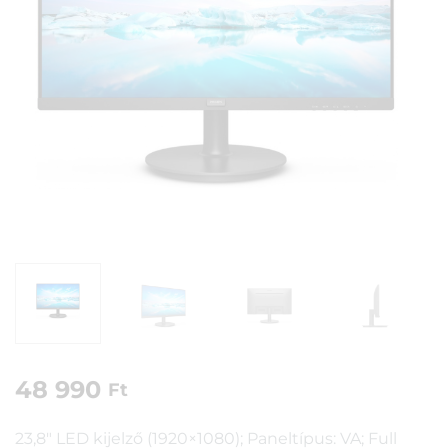
48 990
Ft
23,8″ LED kijelző (1920×1080); Paneltípus: VA; Full