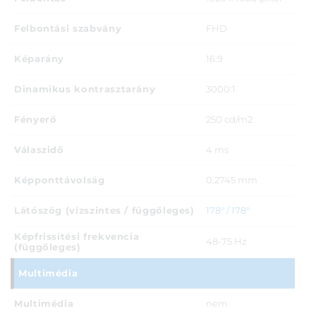
Felbontási szabvány
FHD
Képarány
16:9
Dinamikus kontrasztarány
3000:1
Fényerő
250 cd/m2
Válaszidő
4 ms
Képponttávolság
0,2745 mm
Látószög (vízszintes / függőleges)
178° / 178°
Képfrissítési frekvencia
48-75 Hz
(függőleges)
Multimédia
Multimédia
nem