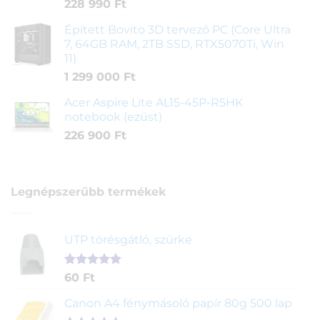
228 990
Ft
Épített Bovito 3D tervező PC (Core Ultra
7, 64GB RAM, 2TB SSD, RTX5070Ti, Win
11)
1 299 000
Ft
Acer Aspire Lite AL15-45P-R5HK
notebook (ezüst)
226 900
Ft
Legnépszerűbb termékek
UTP törésgátló, szürke
Értékelés
1
60
Ft
5.00
az 5-
ből,
Canon A4 fénymásoló papír 80g 500 lap
értékelés