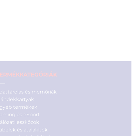
price
price
was:
is:
18
15
290 Ft.
990 Ft.
ERMÉKKATEGÓRIÁK
dattárolás és memóriák
jándékkártyák
gyéb termékek
aming és eSport
álózati eszközök
ábelek és átalakítók