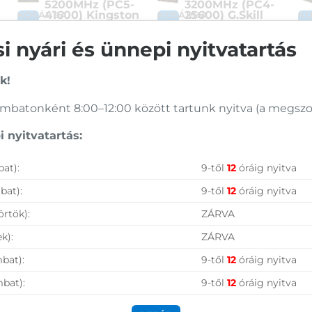
5200MHz (PC5-
3200MHz (PC4-
41600) Kingston
25600) G.Skill
KOSÁRBA
KOSÁRBA
K
RAM (Fury Beast
RAM (Aegis)
)
Black) CL40
 nyári és ünnepi nyitvatartás
Cikkszám:
F4-3200C16S-8GIS
Cikkszám:
KF552C40BB-16
Kategória:
Desktop
B
Kategória:
Desktop
Gyártó:
G.Skill
k!
Gyártó:
Kingston
Garanciaidő:
60 hónap
Garanciaidő:
60 hónap
ÁFA:
27%
batonként 8:00–12:00 között tartunk nyitva (a megszoko
ÁFA:
27%
Azonosító:
39189
Azonosító:
42124
26 590
Ft
 nyitvatartás:
97 600
Ft
Vásárolj nálunk!
at):
9-től
12
óráig nyitva
bat):
9-től
12
óráig nyitva
Nagy raktárkészlet
örtök):
ZÁRVA
Garanciavállalás
k):
ZÁRVA
Hűségprogram
bat):
9-től
12
óráig nyitva
50 000 Ft felett ingyenes szállítás
mbat):
9-től
12
óráig nyitva
Szolgáltatásaink vállalkozásoknak