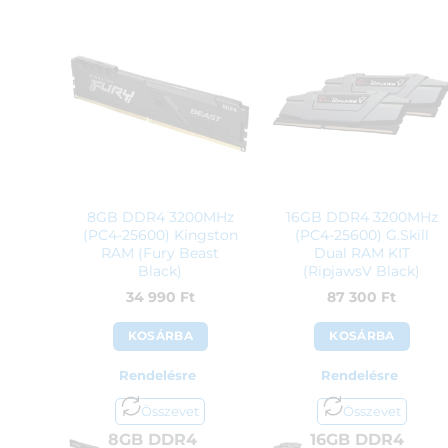
8GB DDR4 3200MHz
16GB DDR4 3200MHz
(PC4-25600) Kingston
(PC4-25600) G.Skill
RAM (Fury Beast
Dual RAM KIT
Black)
(RipjawsV Black)
2x8GB
34 990
Ft
87 300
Ft
KOSÁRBA
KOSÁRBA
Rendelésre
Rendelésre
Összevet
Összevet
8GB DDR4
16GB DDR4