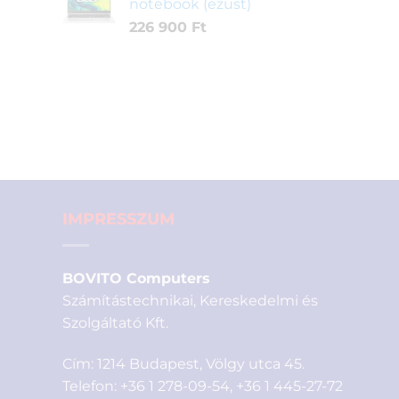
notebook (ezüst)
226 900
Ft
IMPRESSZUM
BOVITO Computers
Számítástechnikai, Kereskedelmi és
Szolgáltató Kft.
Cím: 1214 Budapest, Völgy utca 45.
Telefon:
+36 1 278-09-54
,
+36 1 445-27-72