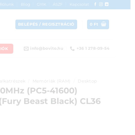
Rólunk
Blog
GYIK
ÁSZF
Kapcsolat
BELÉPÉS / REGISZTRÁCIÓ
0
Ft
IÓK
info@bovito.hu
+36 1 278-09-54
alkatrészek
/
Memóriák (RAM)
/
Desktop
0MHz (PC5-41600)
Fury Beast Black) CL36