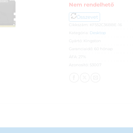
Nem rendelhető
Összevet
Cikkszám:
KF552C36BBE-16
Kategória:
Desktop
Gyártó:
Kingston
Garanciaidő:
60 hónap
ÁFA:
27%
Azonosító:
53007