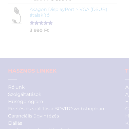
5.00
az 5-
price
price
ből,
Axagon DisplayPort > VGA (DSUB)
was:
is:
értékelés
átalakító
4
3
alapján
290 Ft.
890 Ft.
Értékelés
1
3 990
Ft
5.00
az 5-
ből,
értékelés
alapján
HASZNOS LINKEK
T
Rólunk
A
Szolgáltatások
A
Hűségprogram
E
Fizetés és szállítás a BOVITO webshopban
G
Garanciális ügyintézés
H
Elállás
K