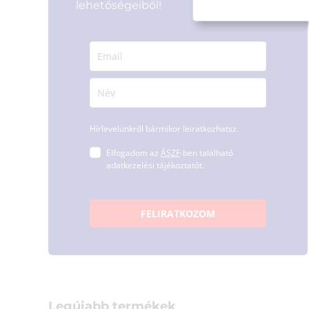
lehetőségeiből!
Hírlevelünkről bármikor leiratkozhatsz.
Elfogadom az
ÁSZF
-ben található
adatkezelési tájékoztatót.
FELIRATKOZOM
Legújabb termékek