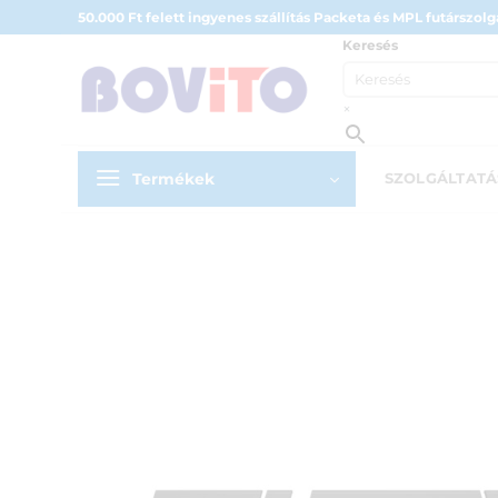
Skip
50.000 Ft felett ingyenes szállítás Packeta és MPL futárszolgá
to
Keresés
content
×
Termékek
SZOLGÁLTAT