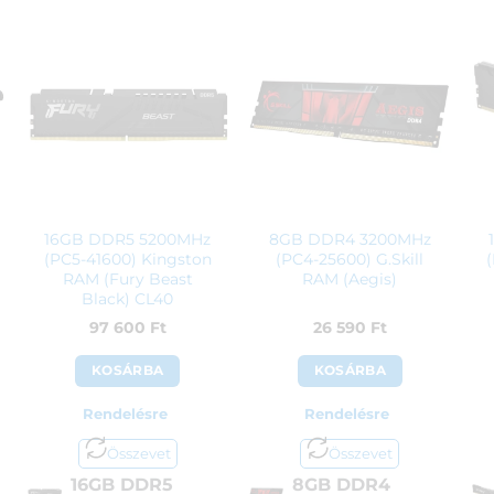
16GB DDR5 5200MHz
8GB DDR4 3200MHz
(PC5-41600) Kingston
(PC4-25600) G.Skill
RAM (Fury Beast
RAM (Aegis)
Black) CL40
97 600
Ft
26 590
Ft
KOSÁRBA
KOSÁRBA
Rendelésre
Rendelésre
Összevet
Összevet
16GB DDR5
8GB DDR4