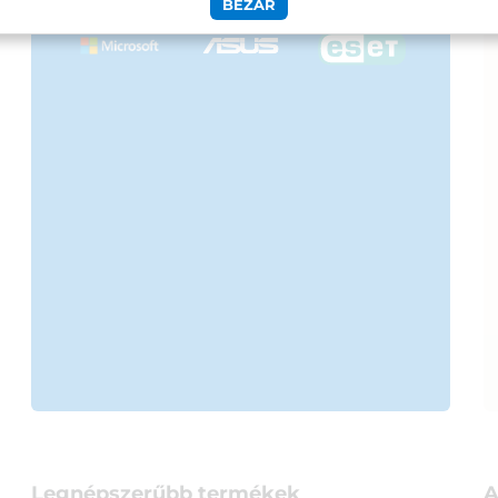
BEZÁR
Legnépszerűbb termékek
A