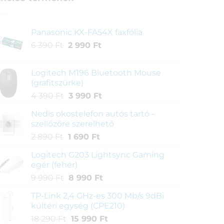
Panasonic KX-FA54X faxfólia
Original
Current
6 390
Ft
2 990
Ft
price
price
was:
is:
Logitech M196 Bluetooth Mouse
6
2
(grafitszürke)
390 Ft.
990 Ft.
Original
Current
4 390
Ft
3 990
Ft
price
price
Nedis okostelefon autós tartó -
was:
is:
szellőzőre szerelhető
4
3
Original
Current
2 890
Ft
1 690
Ft
390 Ft.
990 Ft.
price
price
Logitech G203 Lightsync Gaming
was:
is:
egér (fehér)
2
1
Original
Current
9 990
Ft
8 990
Ft
890 Ft.
690 Ft.
price
price
TP-Link 2,4 GHz-es 300 Mb/s 9dBi
was:
is:
kültéri egység (CPE210)
9
8
Original
Current
18 290
Ft
15 990
Ft
990 Ft.
990 Ft.