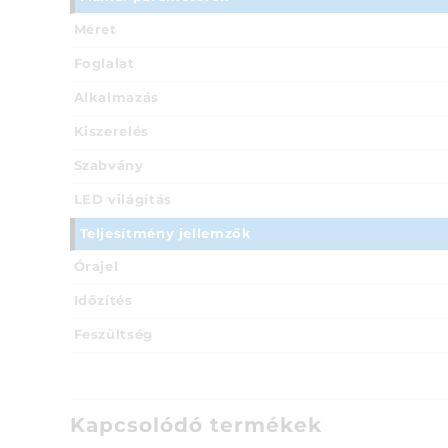
Méret
Foglalat
Alkalmazás
Kiszerelés
Szabvány
LED világítás
Teljesítmény jellemzők
Órajel
Időzítés
Feszültség
Kapcsolódó termékek