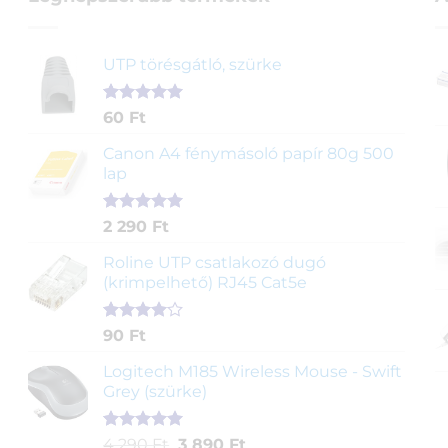
UTP törésgátló, szürke
Értékelés
1
60
Ft
5.00
az 5-
ből,
Canon A4 fénymásoló papír 80g 500
értékelés
lap
alapján
Értékelés
2
2 290
Ft
5.00
az 5-
ből,
Roline UTP csatlakozó dugó
értékelés
(krimpelhető) RJ45 Cat5e
alapján
Értékelés
2
90
Ft
4.00
az
5-ből,
Logitech M185 Wireless Mouse - Swift
értékelés
Grey (szürke)
alapján
Értékelés
1
Original
Current
4 290
Ft
3 890
Ft