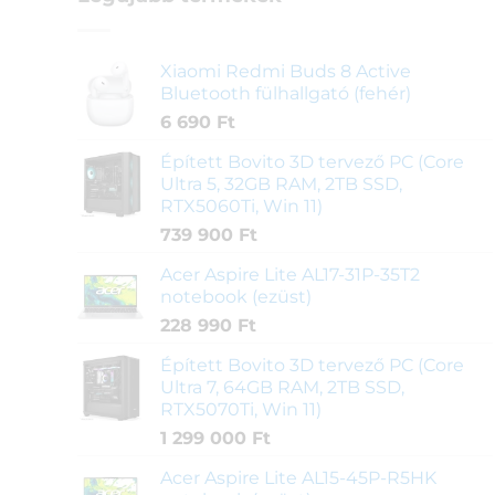
Xiaomi Redmi Buds 8 Active
Bluetooth fülhallgató (fehér)
6 690
Ft
Épített Bovito 3D tervező PC (Core
Ultra 5, 32GB RAM, 2TB SSD,
RTX5060Ti, Win 11)
739 900
Ft
Acer Aspire Lite AL17-31P-35T2
notebook (ezüst)
228 990
Ft
Épített Bovito 3D tervező PC (Core
Ultra 7, 64GB RAM, 2TB SSD,
RTX5070Ti, Win 11)
1 299 000
Ft
Acer Aspire Lite AL15-45P-R5HK