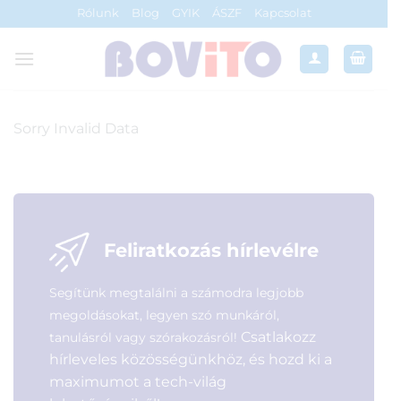
Skip
Rólunk
Blog
GYIK
ÁSZF
Kapcsolat
to
content
Sorry Invalid Data
Feliratkozás hírlevélre
Segítünk megtalálni a számodra legjobb
megoldásokat, legyen szó munkáról,
Csatlakozz
tanulásról vagy szórakozásról!
hírleveles közösségünkhöz, és hozd ki a
maximumot a tech-világ