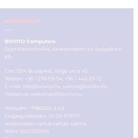
990 Ft.
890 Ft.
IMPRESSZUM
BOVITO Computers
Számítástechnikai, Kereskedelmi és Szolgáltató
Kft.
Cím: 1214 Budapest, Völgy utca 45.
Telefon:
+36 1 278-09-54
,
+36 1 445-27-72
E-mail:
info@bovito.hu
,
szerviz@bovito.hu
Webshop:
webshop@bovito.hu
Adószám: 11786630-2-43
Cégjegyzékszám: 01-09-676717
Adatkezelés nyilvántartási száma:
NAIH-100722/2016.