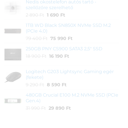
Nedis okostelefon autós tartó -
szellőzőre szerelhető
Original
Current
2 890
Ft
1 690
Ft
price
price
1TB WD Black SN850X NVMe SSD M.2
was:
is:
(PCIe 4.0)
2
1
Original
Current
79 400
Ft
75 990
Ft
890 Ft.
690 Ft.
price
price
250GB PNY CS900 SATA3 2,5" SSD
was:
is:
Original
Current
18 900
Ft
16 190
79
Ft
75
price
price
400 Ft.
990 Ft.
was:
is:
Logitech G203 Lightsync Gaming egér
18
16
(fekete)
900 Ft.
190 Ft.
Original
Current
9 290
Ft
8 590
Ft
price
price
480GB Crucial E100 M.2 NVMe SSD (PCIe
was:
is:
Gen.4)
9
8
Original
Current
31 990
Ft
29 890
Ft
290 Ft.
590 Ft.
price
price
was:
is:
31
29