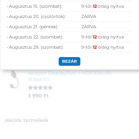
ből,
Roline UTP csatlakozó dugó
• Augusztus 15. (szombat):
9-től
12
óráig nyitva
értékelés
(krimpelhető) RJ45 Cat5e
alapján
• Augusztus 20. (csütörtök):
ZÁRVA
• Augusztus 21. (péntek):
ZÁRVA
Értékelés
2
90
Ft
4.00
az
• Augusztus 22. (szombat):
9-től
12
óráig nyitva
5-ből,
Logitech M185 Wireless Mouse - Swift
értékelés
Grey (szürke)
• Augusztus 29. (szombat):
9-től
12
óráig nyitva
alapján
BEZÁR
Értékelés
1
Original
Current
4 290
Ft
3 890
Ft
5.00
az 5-
price
price
ből,
Axagon DisplayPort > VGA (DSUB)
was:
is:
értékelés
átalakító
4
3
alapján
290 Ft.
890 Ft.
Értékelés
1
3 990
Ft
5.00
az 5-
ből,
értékelés
alapján
Akciós termékek