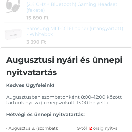
(2,4 GHz + Bluetooth) Gaming Headset
(fekete)
15 890
Ft
Samsung MLT-D116L toner (utángyártott)
- Whitebox
3 390
Ft
Augusztusi nyári és ünnepi
Legnépszerűbb termékek
nyitvatartás
UTP törésgátló, szürke
Kedves Ügyfeleink!
Augusztusban szombatonként 8:00–12:00 között
Értékelés
1
60
Ft
tartunk nyitva (a megszokott 13:00 helyett).
5.00
az 5-
ből,
Canon A4 fénymásoló papír 80g 500 lap
értékelés
Hétvégi és ünnepi nyitvatartás:
alapján
Értékelés
2
2 290
Ft
• Augusztus 8. (szombat):
9-től
12
óráig nyitva
5.00
az 5-