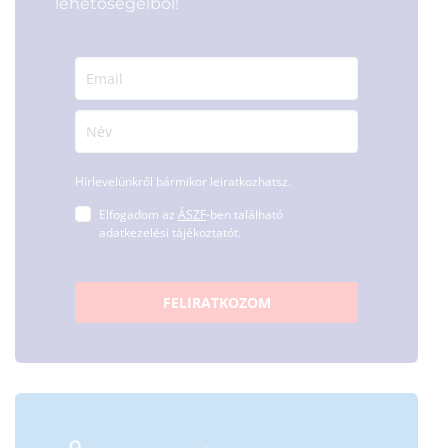
lehetőségeiből!
Hírlevelünkről bármikor leiratkozhatsz.
Elfogadom az
ÁSZF
-ben található
adatkezelési tájékoztatót.
FELIRATKOZOM