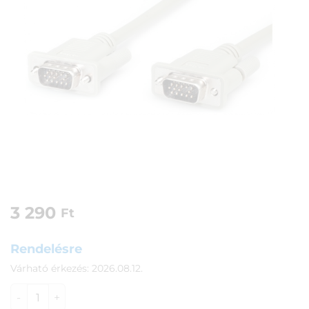
3 290
Ft
Rendelésre
Várható érkezés: 2026.08.12.
VGA (DSUB) switch kábel (M/M) 1,8m Roline mennyiség