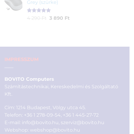
Grey (szürke)
3
2
900 Ft.
900 Ft.
Értékelés
1
Original
Current
4 290
Ft
3 890
Ft
5.00
az 5-
price
price
ből,
was:
is:
értékelés
4
3
alapján
290 Ft.
890 Ft.
IMPRESSZUM
BOVITO Computers
Számítástechnikai, Kereskedelmi és Szolgáltató
Kft.
Cím: 1214 Budapest, Völgy utca 45.
Telefon:
+36 1 278-09-54
,
+36 1 445-27-72
E-mail:
info@bovito.hu
,
szerviz@bovito.hu
Webshop:
webshop@bovito.hu