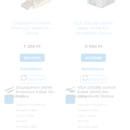
DisplayPort (M/M)
VGA (DSUB) switch
Premium kábel 1m –
kábel (M/M) 6m
Roline
(árnyékolt) Roline
7 290
Ft
11 990
Ft
KOSÁRBA
KOSÁRBA
Rendelésre
Rendelésre
Összevet
Összevet
DisplayPort (M/M)
VGA (DSUB) switch
Premium kábel 1m –
kábel (M/M) 6m
Roline
(árnyékolt) Roline
KOSÁRBA
KOSÁRBA
Cikkszám:
11.04.5644-10
Cikkszám:
11.04.5206-10
Kategória:
Video
Kategória:
Video
Gyártó:
Roline
Gyártó:
Roline
ÁFA:
27%
ÁFA:
27%
Azonosító:
26661
Azonosító:
2622