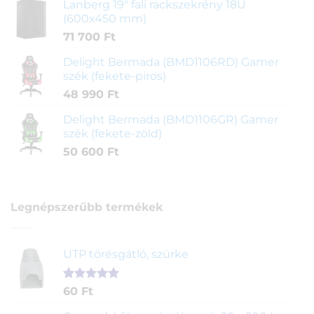
Lanberg 19" fali rackszekrény 18U
(600x450 mm)
71 700
Ft
Delight Bermada (BMD1106RD) Gamer
szék (fekete-piros)
48 990
Ft
Delight Bermada (BMD1106GR) Gamer
szék (fekete-zöld)
50 600
Ft
Legnépszerűbb termékek
UTP törésgátló, szürke
Értékelés
1
60
Ft
5.00
az 5-
ből,