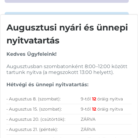
Augusztusi nyári és ünnepi
Vásárolj nálunk!
nyitvatartás
Nagy raktárkészlet
Kedves Ügyfeleink!
Garanciavállalás
Augusztusban szombatonként 8:00–12:00 között
tartunk nyitva (a megszokott 13:00 helyett).
Hűségprogram
Hétvégi és ünnepi nyitvatartás:
50 000 Ft felett ingyenes szállítás
Szolgáltatásaink vállalkozásoknak
• Augusztus 8. (szombat):
9-től
12
óráig nyitva
• Augusztus 15. (szombat):
9-től
12
óráig nyitva
• Augusztus 20. (csütörtök):
ZÁRVA
• Augusztus 21. (péntek):
ZÁRVA