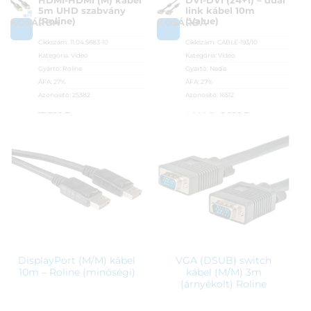
HDMI-HDMI (M) kábel
DVI-DVI (24+1) – dual
5m UHD szabvány
link kábel 10m
(Roline)
(Value)
KOSÁRBA
KOSÁRBA
Cikkszám:
11.04.5683-10
Cikkszám:
CABLE-193/10
Kategória:
Video
Kategória:
Video
Gyártó:
Roline
Gyártó:
Nedis
ÁFA:
27%
ÁFA:
27%
Azonosító:
25382
Azonosító:
16512
Original
Current
17 790
Ft
4 990
Ft
2 990
Ft
price
price
was:
is:
4
2
990 Ft.
990 Ft.
DisplayPort (M/M) kábel
VGA (DSUB) switch
10m – Roline (minőségi)
kábel (M/M) 3m
(árnyékolt) Roline