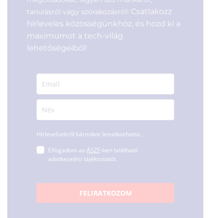
Csatlakozz
tanulásról vagy szórakozásról!
hírleveles közösségünkhöz, és hozd ki a
maximumot a tech-világ
lehetőségeiből!
Hírlevelünkről bármikor leiratkozhatsz.
Elfogadom az
ÁSZF
-ben található
adatkezelési tájékoztatót.
FELIRATKOZOM