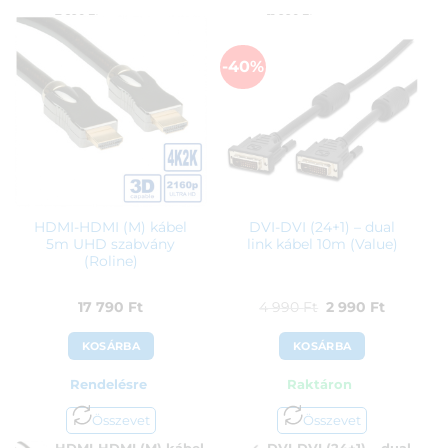
7 290
Ft
11 990
Ft
-40%
HDMI-HDMI (M) kábel
DVI-DVI (24+1) – dual
5m UHD szabvány
link kábel 10m (Value)
(Roline)
Original
Current
17 790
Ft
4 990
Ft
2 990
Ft
price
price
KOSÁRBA
KOSÁRBA
was:
is:
Rendelésre
Raktáron
4
2
990 Ft.
990 Ft.
Összevet
Összevet