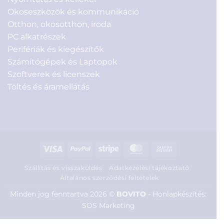
Okoseszközök és kommunikáció
Otthon, okosotthon, iroda
PC alkatrészek
Perifériák és kiegészítők
Számítógépek és Laptopok
Szoftverek és licenszek
Töltés és áramellátás
Visa
PayPal
Stripe
MasterCard
Cash
On
Szállítás és visszaküldés
Adatkezelési tájékoztató
Delivery
Általános szerződési feltételek
Minden jog fenntartva 2026 ©
BOVITO
-
Honlapkészítés:
SOS Marketing