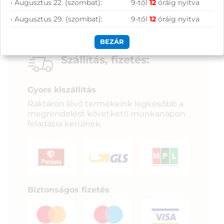
• Augusztus 22. (szombat):
9-től
12
óráig nyitva
• Augusztus 29. (szombat):
9-től
12
óráig nyitva
BEZÁR
Szállítás, fizetés:
Gyors kiszállítás
Raktáron lévő termékeink legkésőbb a
megrendelést követkető munkanapon
feladásra kerülnek.
Biztonságos fizetés