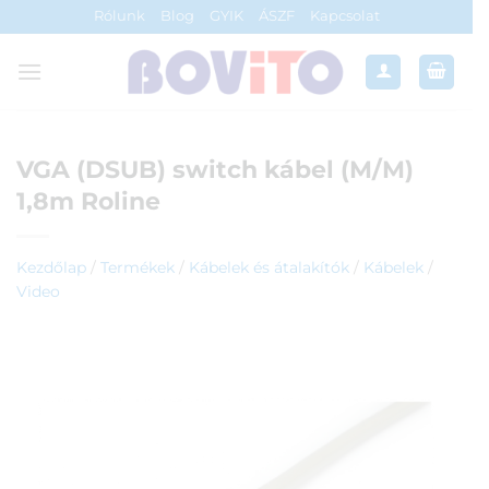
Skip
Rólunk
Blog
GYIK
ÁSZF
Kapcsolat
to
content
VGA (DSUB) switch kábel (M/M)
1,8m Roline
Kezdőlap
/
Termékek
/
Kábelek és átalakítók
/
Kábelek
/
Video