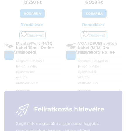
18 250
Ft
6 990
Ft
KOSÁRBA
KOSÁRBA
Rendelésre
Rendelésre
Összevet
Összevet
DisplayPort (M/M)
VGA (DSUB) switch
kábel 10m – Roline
kábel (M/M) 3m
(minőségi)
(árnyékolt) Roline
KOSÁRBA
KOSÁRBA
Cikkszám:
11.04.5609-5
Cikkszám:
11.04.5203-20
Kategória:
Video
Kategória:
Video
Gyártó:
Roline
Gyártó:
Roline
ÁFA:
27%
ÁFA:
27%
Azonosító:
22897
Azonosító:
2621
18 250
Ft
6 990
Ft
Feliratkozás hírlevélre
Segítünk megtalálni a számodra legjobb
megoldásokat, legyen szó munkáról,