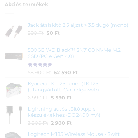
Akciós termékek
Jack átalakító 2,5 aljzat > 3,5 dugó (mono)
Original
Current
200
Ft
50
Ft
price
price
was:
is:
500GB WD Black™ SN7100 NVMe M.2
200 Ft.
50 Ft.
SSD (PCIe Gen 4.0)
Értékelés
1
Original
Current
58 900
Ft
52 590
Ft
5.00
az 5-
price
price
ből,
Kyocera TK-1125 toner (TK1125)
was:
is:
értékelés
(utángyártott, Cartridgeweb)
58
52
alapján
Original
Current
6 990
Ft
5 590
Ft
900 Ft.
590 Ft.
price
price
Lightning autós töltő Apple
was:
is:
készülékekhez (DC 2400 mA)
6
5
Original
Current
3 900
Ft
2 900
Ft
990 Ft.
590 Ft.
price
price
Logitech M185 Wireless Mouse - Swift
was:
is: