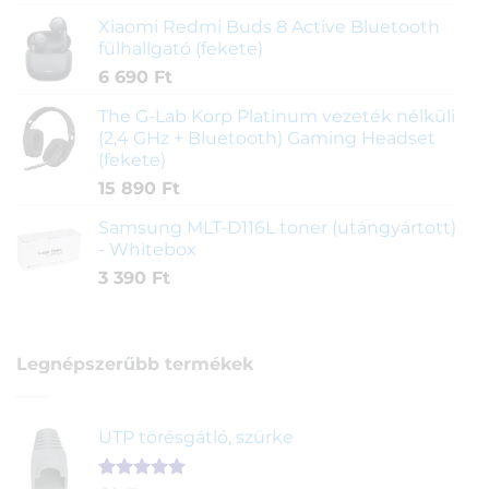
Xiaomi Redmi Buds 8 Active Bluetooth
fülhallgató (fekete)
6 690
Ft
The G-Lab Korp Platinum vezeték nélküli
(2,4 GHz + Bluetooth) Gaming Headset
(fekete)
15 890
Ft
Samsung MLT-D116L toner (utángyártott)
- Whitebox
3 390
Ft
Legnépszerűbb termékek
UTP törésgátló, szürke