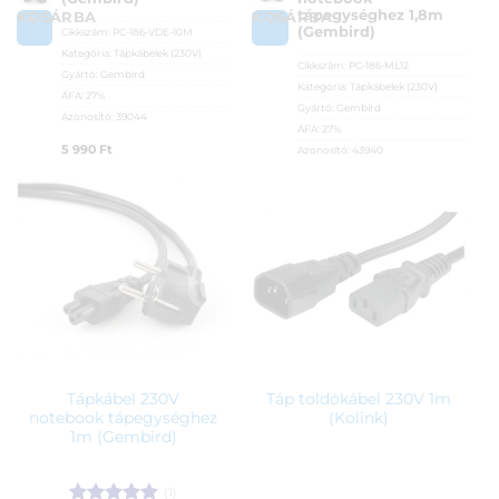
tápegységhez 1,8m
KOSÁRBA
KOSÁRBA
(Gembird)
Cikkszám:
PC-186-VDE-10M
Kategória:
Tápkábelek (230V)
Cikkszám:
PC-186-ML12
Gyártó:
Gembird
Kategória:
Tápkábelek (230V)
ÁFA:
27%
Gyártó:
Gembird
Azonosító:
39044
ÁFA:
27%
5 990
Ft
Azonosító:
43940
1 590
Ft
Tápkábel 230V
Táp toldókábel 230V 1m
notebook tápegységhez
(Kolink)
1m (Gembird)
(1)