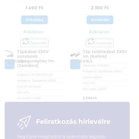
Értékelés:
5
1 490
Ft
2 390
Ft
/ 5
KOSÁRBA
KOSÁRBA
Raktáron
Raktáron
Összevet
Összevet
Tápkábel 230V
Táp toldókábel 230V
notebook
1m (Kolink)
tápegységhez 1m
KOSÁRBA
KOSÁRBA
(Gembird)
Cikkszám:
19.99.1510
Kategória:
Tápkábelek (230V)
Cikkszám:
PC-186-ML12-1M
Gyártó:
Kolink
Kategória:
Tápkábelek (230V)
ÁFA:
27%
Gyártó:
Gembird
Azonosító:
33677
ÁFA:
27%
2 390
Ft
Azonosító:
43659
1 490
Ft
Feliratkozás hírlevélre
Segítünk megtalálni a számodra legjobb