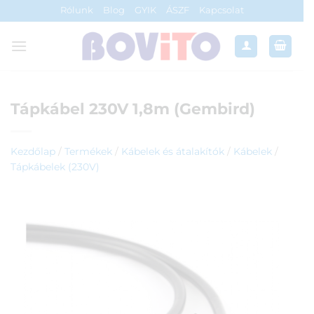
Skip
Rólunk
Blog
GYIK
ÁSZF
Kapcsolat
to
content
Tápkábel 230V 1,8m (Gembird)
Kezdőlap
/
Termékek
/
Kábelek és átalakítók
/
Kábelek
/
Tápkábelek (230V)