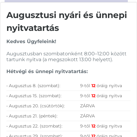
Augusztusi nyári és ünnepi
nyitvatartás
Vásárolj nálunk!
Kedves Ügyfeleink!
Augusztusban szombatonként 8:00–12:00 között
Nagy raktárkészlet
tartunk nyitva (a megszokott 13:00 helyett).
Garanciavállalás
Hétvégi és ünnepi nyitvatartás:
Hűségprogram
• Augusztus 8. (szombat):
9-től
12
óráig nyitva
50 000 Ft felett ingyenes szállítás
• Augusztus 15. (szombat):
9-től
12
óráig nyitva
Szolgáltatásaink vállalkozásoknak
• Augusztus 20. (csütörtök):
ZÁRVA
• Augusztus 21. (péntek):
ZÁRVA
• Augusztus 22. (szombat):
9-től
12
óráig nyitva
• Augusztus 29. (szombat):
9-től
12
óráig nyitva