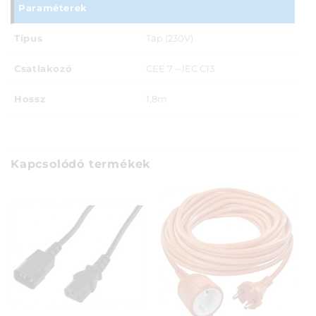
Paraméterek
Típus
Táp (230V)
Csatlakozó
CEE 7 – IEC C13
Hossz
1,8m
Kapcsolódó termékek