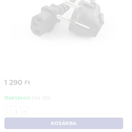
1 290
Ft
Raktáron
(44 db)
Tápkábel 230V 1,8m (Gembird) mennyiség
KOSÁRBA