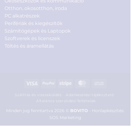
Okoseszközök és kommunikáció
Otthon, okosotthon, iroda
PC alkatrészek
Perifériák és kiegészítők
Számítógépek és Laptopok
Szoftverek és licenszek
Töltés és áramellátás
Visa
PayPal
Stripe
MasterCard
Cash
On
Szállítás és visszaküldés
Adatkezelési tájékoztató
Delivery
Általános szerződési feltételek
Minden jog fenntartva 2026 ©
BOVITO
-
Honlapkészítés:
SOS Marketing