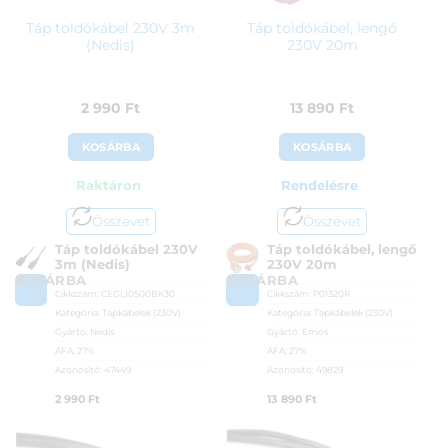
Táp toldókábel 230V 3m
Táp toldókábel, lengő
(Nedis)
230V 20m
2 990
Ft
13 890
Ft
KOSÁRBA
KOSÁRBA
Raktáron
Rendelésre
Összevet
Összevet
Táp toldókábel 230V
Táp toldókábel, lengő
3m (Nedis)
230V 20m
KOSÁRBA
KOSÁRBA
Cikkszám:
CEGL10500BK30
Cikkszám:
P01320R
Kategória:
Tápkábelek (230V)
Kategória:
Tápkábelek (230V)
Gyártó:
Nedis
Gyártó:
Emos
ÁFA:
27%
ÁFA:
27%
Azonosító:
47449
Azonosító:
49829
2 990
Ft
13 890
Ft