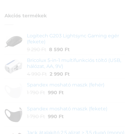
ből,
értékelés
alapján
Akciós termékek
Logitech G203 Lightsync Gaming egér
(fekete)
Original
Current
9 290
Ft
8 590
Ft
price
price
Bricolux 5-in-1 multifunkciós töltő (USB,
was:
is:
hálózat, AA, 9V)
9
8
Original
Current
4 990
Ft
2 990
Ft
290 Ft.
590 Ft.
price
price
Spandex mosható maszk (fehér)
was:
is:
Original
Current
1 790
Ft
990
4
Ft
2
price
price
990 Ft.
990 Ft.
was:
is:
Spandex mosható maszk (fekete)
1
990 Ft.
Original
Current
1 790
Ft
990
Ft
790 Ft.
price
price
was:
is:
Jack átalakító 2,5 aljzat > 3,5 dugó (mono)