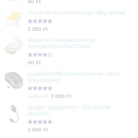
Értékelés
1
60
Ft
5.00
az 5-
ből,
Canon A4 fénymásoló papír 80g 500 lap
értékelés
alapján
Értékelés
2
2 290
Ft
5.00
az 5-
ből,
Roline UTP csatlakozó dugó
értékelés
(krimpelhető) RJ45 Cat5e
alapján
Értékelés
2
90
Ft
4.00
az
5-ből,
Logitech M185 Wireless Mouse - Swift
értékelés
Grey (szürke)
alapján
Értékelés
1
Original
Current
4 290
Ft
3 890
Ft
5.00
az 5-
price
price
ből,
Axagon DisplayPort > VGA (DSUB)
was:
is:
értékelés
átalakító
4
3
alapján
290 Ft.
890 Ft.
Értékelés
1
3 990
Ft
5.00
az 5-