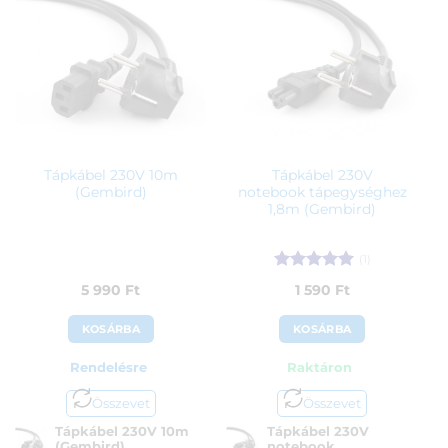
Tápkábel 230V 10m
Tápkábel 230V
(Gembird)
notebook tápegységhez
1,8m (Gembird)
(1)
Értékelés:
5
5 990
Ft
1 590
Ft
/ 5
KOSÁRBA
KOSÁRBA
Rendelésre
Raktáron
Összevet
Összevet
Tápkábel 230V 10m
Tápkábel 230V
(Gembird)
notebook