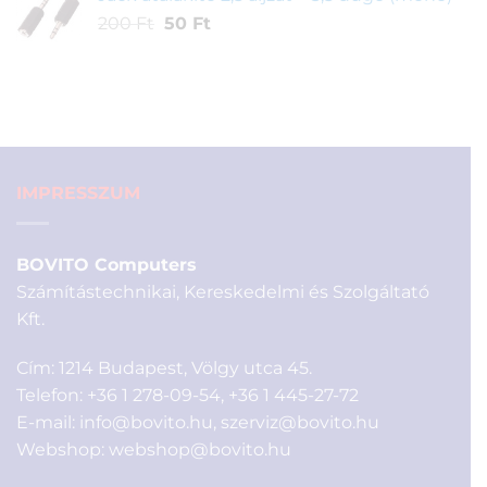
1
990 Ft.
Original
Current
200
Ft
50
Ft
790 Ft.
price
price
was:
is:
200 Ft.
50 Ft.
IMPRESSZUM
BOVITO Computers
Számítástechnikai, Kereskedelmi és Szolgáltató
Kft.
Cím: 1214 Budapest, Völgy utca 45.
Telefon:
+36 1 278-09-54
,
+36 1 445-27-72
E-mail:
info@bovito.hu
,
szerviz@bovito.hu
Webshop:
webshop@bovito.hu