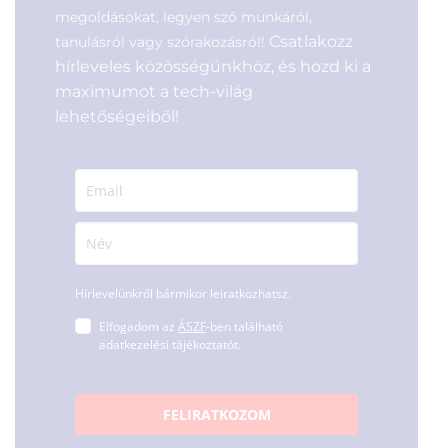
megoldásokat, legyen szó munkáról,
Csatlakozz
tanulásról vagy szórakozásról!
hírleveles közösségünkhöz, és hozd ki a
maximumot a tech-világ
lehetőségeiből!
Hírlevelünkről bármikor leiratkozhatsz.
Elfogadom az
ÁSZF
-ben található
adatkezelési tájékoztatót.
FELIRATKOZOM