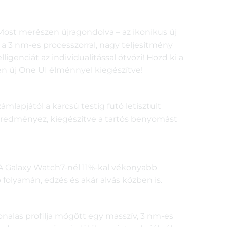
Most merészen újragondolva – az ikonikus új
 a 3 nm-es processzorral, nagy teljesítmény
ligenciát az individualitással ötvözi! Hozd ki a
sen új One UI élménnyel kiegészítve!
ámlapjától a karcsú testig futó letisztult
t eredményez, kiegészítve a tartós benyomást
 A Galaxy Watch7-nél 11%-kal vékonyabb
 folyamán, edzés és akár alvás közben is.
alas profilja mögött egy masszív, 3 nm-es