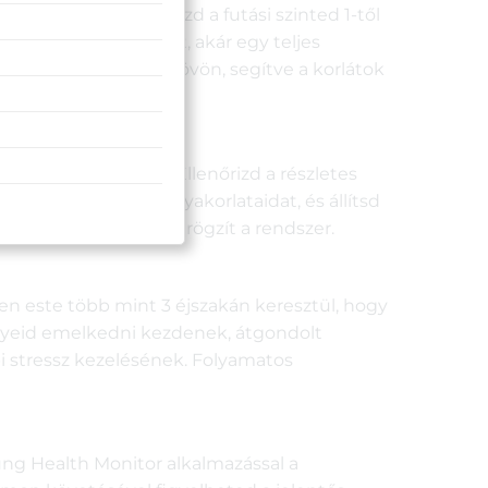
ttel, hogy meghatározd a futási szinted 1-től
g az első lépéseidet, akár egy teljes
ivál minden mérföldkövön, segítve a korlátok
szabadban túrázol. Ellenőrizd a részletes
 hozzá a kedvenc gyakorlataidat, és állítsd
ozdulatot pontosan rögzít a rendszer.
en este több mint 3 éjszakán keresztül, hogy
nyeid emelkedni kezdenek, átgondolt
api stressz kezelésének. Folyamatos
ung Health Monitor alkalmazással a