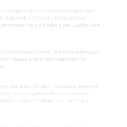
 amelyek gyengéden vezetnek a tudatosság
áld meg, melyik működik a legjobban a
olyamatosan figyeld a személyes utadon elért
axy Watch8 segít gyorsan elintézni a dolgokat
atokat végezz el az alkalmazásokban, és
n.
en a kiválasztott alkalmazásokból jelennek
ésekkel, és könnyedén elérheted a kedvenc
nthetsz meg valós idejű információkat a