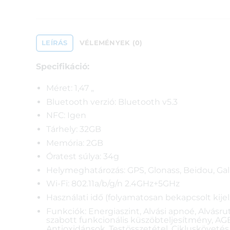
LEÍRÁS
VÉLEMÉNYEK (0)
Specifikáció:
Méret: 1,47 „
Bluetooth verzió: Bluetooth v5.3
NFC: Igen
Tárhely: 32GB
Memória: 2GB
Óratest súlya: 34g
Helymeghatározás: GPS, Glonass, Beidou, Gal
Wi-Fi: 802.11a/b/g/n 2.4GHz+5GHz
Használati idő (folyamatosan bekapcsolt kije
Funkciók: Energiaszint, Alvási apnoé, Alvásr
szabott funkcionális küszöbteljesítmény, AGE
Antioxidánsok, Testösszetétel, Cikluskövetés