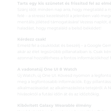
Tarts egy kis szünetet és frissítsd fel az elm
Szánj időt minden nap arra, hogy megtaláld a
felé – a stressz kezelésétől a jelenben való m
mentális jóléted támogatására! Vezess naplót, é
haladást, hogy megtaláld a belső békédet!
Kérdezz csak!
Emeld fel a csuklódat és beszélj – a Google Gem
akár az élet legsűrűbb pillanataiban is. Csak ké
azonnal hozzáférhess a fontos információkhoz
A vadonatúj One UI 8 Watch
Új Watch, új One UI. Kövesd nyomon a legfonto
meg a legfontosabb információk. Egy pillantáss
alkalmazásaidat az alkalmazáslista tetejéről. 
hívásoktól a futási időn át és az időzítőkig.
Kibővített Galaxy Wearable élmény