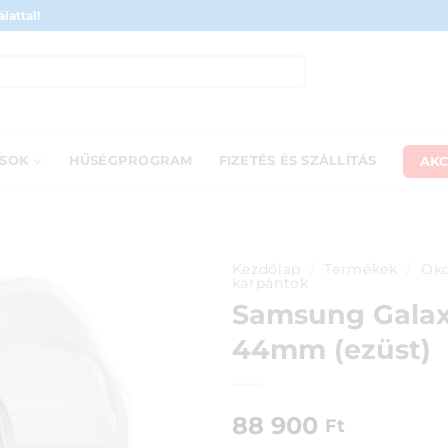
lattal!
AKC
ÁSOK
HŰSÉGPROGRAM
FIZETÉS ÉS SZÁLLÍTÁS
Kezdőlap
/
Termékek
/
Oko
karpántok
Samsung Galax
44mm (ezüst)
88 900
Ft