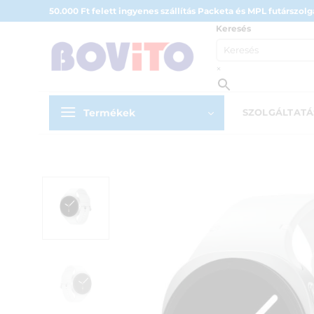
Skip
50.000 Ft felett ingyenes szállítás Packeta és MPL futárszolgá
to
Keresés
content
×
Termékek
SZOLGÁLTAT