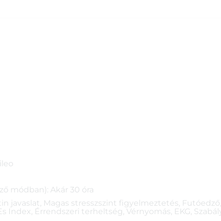
ileo
lző módban): Akár 30 óra
utin javaslat, Magas stresszszint figyelmeztetés, Futóed
s Index, Érrendszeri terheltség, Vérnyomás, EKG, Szabály