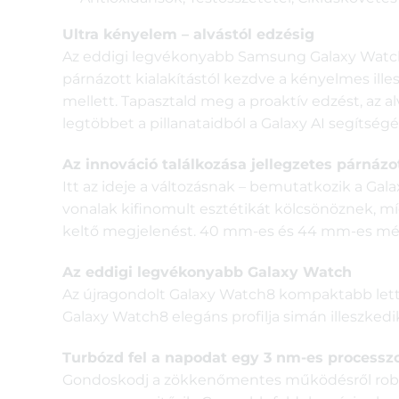
Ultra kényelem – alvástól edzésig
Az eddigi legvékonyabb Samsung Galaxy Watch, 
párnázott kialakítástól kezdve a kényelmes ille
mellett. Tapasztald meg a proaktív edzést, az alv
legtöbbet a pillanataidból a Galaxy AI segítség
Az innováció találkozása jellegzetes párnázo
Itt az ideje a változásnak – bemutatkozik a Gala
vonalak kifinomult esztétikát kölcsönöznek, mí
keltő megjelenést. 40 mm-es és 44 mm-es méret
Az eddigi legvékonyabb Galaxy Watch
Az újragondolt Galaxy Watch8 kompaktabb lett,
Galaxy Watch8 elegáns profilja simán illeszkedik
Turbózd fel a napodat egy 3 nm-es processzo
Gondoskodj a zökkenőmentes működésről robusz