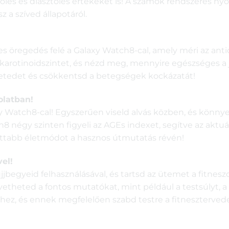
olés és diasztolés értékeket is! A számok rendszeres ny
 a szíved állapotáról.
 öregedés felé a Galaxy Watch8-cal, amely méri az anti
arotinoidszintet, és nézd meg, mennyire egészséges a j
rzetedet és csökkentsd a betegségek kockázatát!
olatban!
 Watch8-cal! Egyszerűen viseld alvás közben, és könnye
 négy szinten figyeli az AGEs indexet, segítve az aktuál
ttabb életmódot a hasznos útmutatás révén!
vel!
egyeid felhasználásával, és tartsd az ütemet a fitneszc
eted a fontos mutatókat, mint például a testsúlyt, a v
z, és ennek megfelelően szabd testre a fitnesztervedet! 