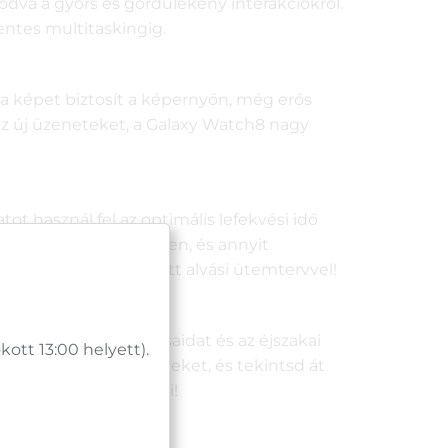
odva a gyors és gördülékeny interakciókról.
entes multitaskingig.
a képet biztosít a képernyőn, még erős
 az új üzeneteket, a Galaxy Watch8 nagy
tot használ fel az optimális lefekvési idő
efekvési idő tekintetében, és annyit
dezt személyre szabott alvási ütemtervvel!
t, az alvási szokásaidat és az éjszakai
tt 13:00 helyett).
ött statisztikai üzeneteket, és tekintsd át
 legtöbbet hozhasd ki!