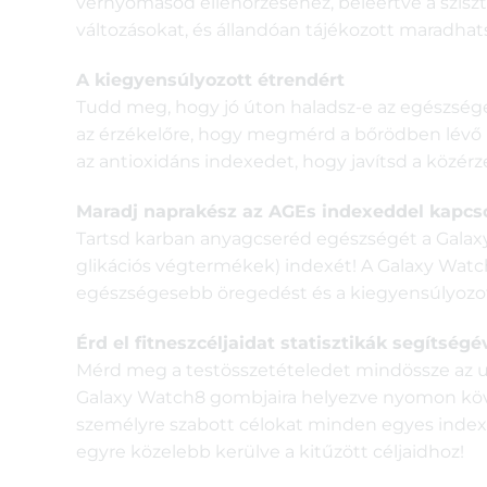
vérnyomásod ellenőrzéséhez, beleértve a sziszt
változásokat, és állandóan tájékozott maradhatsz
A kiegyensúlyozott étrendért
Tudd meg, hogy jó úton haladsz-e az egészséges
az érzékelőre, hogy megmérd a bőrödben lévő k
az antioxidáns indexedet, hogy javítsd a közé
Maradj naprakész az AGEs indexeddel kapcs
Tartsd karban anyagcseréd egészségét a Galaxy
glikációs végtermékek) indexét! A Galaxy Watch8
egészségesebb öregedést és a kiegyensúlyozo
Érd el fitneszcéljaidat statisztikák segítségé
Mérd meg a testösszetételedet mindössze az ujjb
Galaxy Watch8 gombjaira helyezve nyomon követh
személyre szabott célokat minden egyes indexhe
egyre közelebb kerülve a kitűzött céljaidhoz!