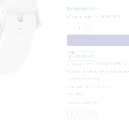
Rendelésre
Várható érkezés: 2026.08.12.
Samsung Galaxy Watch 8 oko
Összevet
Cikkszám:
SM-L330NZSAEUE (2)
Kategória:
Okosórák és karpánto
Gyártó:
Samsung
Garanciaidő:
24 hónap
ÁFA:
27%
Azonosító:
54310