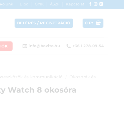
Rólunk
Blog
GYIK
ÁSZF
Kapcsolat
BELÉPÉS / REGISZTRÁCIÓ
0
Ft
IÓK
info@bovito.hu
+36 1 278-09-54
seszközök és kommunikáció
/
Okosórák és
y Watch 8 okosóra