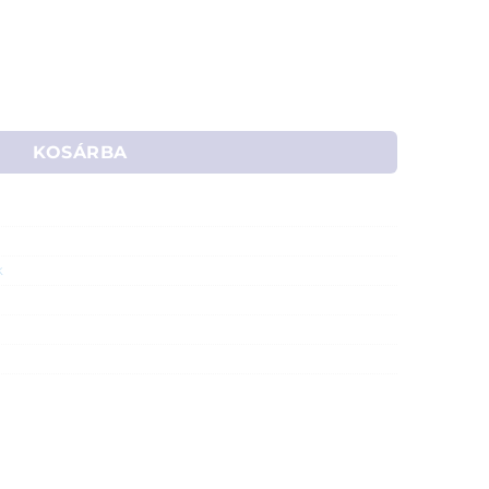
sóra 44mm (ezüst) mennyiség
KOSÁRBA
k