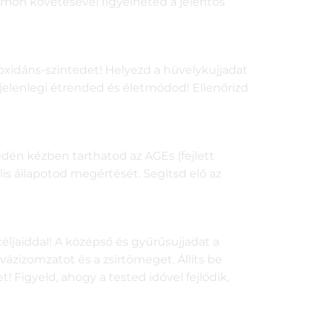
omon követésével figyelheted a jelentős
oxidáns-szintedet! Helyezd a hüvelykujjadat
elenlegi étrended és életmódod! Ellenőrizd
dén kézben tarthatod az AGEs (fejlett
is állapotod megértését. Segítsd elő az
éljaiddal! A középső és gyűrűsujjadat a
ázizomzatot és a zsírtömeget. Állíts be
Figyeld, ahogy a tested idővel fejlődik,