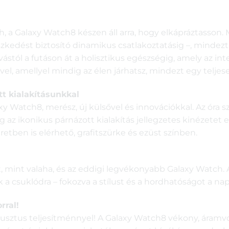
a Galaxy Watch8 készen áll arra, hogy elkápráztasson. 
szkedést biztosító dinamikus csatlakoztatásig –, mindezt
ástól a futáson át a holisztikus egészségig, amely az intel
ével, amellyel mindig az élen járhatsz, mindezt egy telje
tt kialakításunkkal
xy Watch8, merész, új külsővel és innovációkkal. Az óra sz
g az ikonikus párnázott kialakítás jellegzetes kinézete
ben is elérhető, grafitszürke és ezüst színben.
 mint valaha, és az eddigi legvékonyabb Galaxy Watch.
 a csuklódra – fokozva a stílust és a hordhatóságot a nap
rral!
tus teljesítménnyel! A Galaxy Watch8 vékony, áramvon