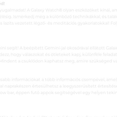
éd!
 nyugalmadat! A Galaxy Watch8 olyan eszközöket kínál,
egélésig. Ismerkedj meg a különböző technikákkal, és tal
s lazíts vezetett légző- és meditációs gyakorlatokkal! F
ini segít! A beépített Gemini-jal okosórával ellátott Gal
rdezz, hogy válaszokat és ötleteket kapj, különféle felad
! Mindent a csuklódon kaphatsz meg, amire szükséged va
sabb információkat a több információs csempével, amely
al naprakészen értesülhetsz a leegyszerűsített értesít
A Now bar, éppen futó appok segítségével egy helyen teki