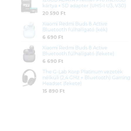
kártya + SD adapter (UHS-I U3, V30)
20 590
Ft
Xiaomi Redmi Buds 8 Active
Bluetooth fülhallgató (kék)
6 690
Ft
Xiaomi Redmi Buds 8 Active
Bluetooth fülhallgató (fekete)
6 690
Ft
The G-Lab Korp Platinum vezeték
nélküli (2,4 GHz + Bluetooth) Gaming
Headset (fekete)
15 890
Ft