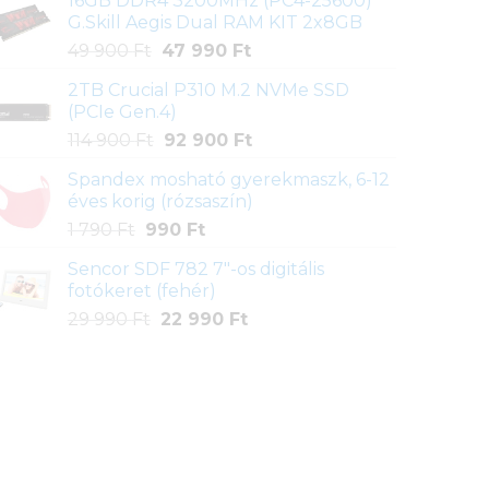
16GB DDR4 3200MHz (PC4-25600)
was:
is:
G.Skill Aegis Dual RAM KIT 2x8GB
6
3
Original
Current
49 900
Ft
47 990
Ft
790 Ft.
390 Ft.
price
price
2TB Crucial P310 M.2 NVMe SSD
was:
is:
(PCIe Gen.4)
49
47
Original
Current
114 900
Ft
92 900
Ft
900 Ft.
990 Ft.
price
price
Spandex mosható gyerekmaszk, 6-12
was:
is:
éves korig (rózsaszín)
114
92
Original
Current
1 790
Ft
990
Ft
900 Ft.
900 Ft.
price
price
Sencor SDF 782 7"-os digitális
was:
is:
fotókeret (fehér)
1
990 Ft.
Original
Current
29 990
Ft
22 990
Ft
790 Ft.
price
price
was:
is:
29
22
990 Ft.
990 Ft.