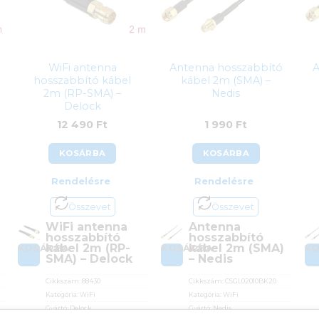
WiFi antenna
Antenna hosszabbító
A
hosszabbító kábel
kábel 2m (SMA) –
2m (RP-SMA) –
Nedis
Delock
12 490
Ft
1 990
Ft
KOSÁRBA
KOSÁRBA
Rendelésre
Rendelésre
Összevet
Összevet
WiFi antenna
Antenna
hosszabbító
hosszabbító
kábel 2m (RP-
kábel 2m (SMA)
KOSÁRBA
KOSÁRBA
K
SMA) – Delock
– Nedis
Cikkszám:
88430
Cikkszám:
CSGL02010BK20
Kategória:
WiFi
Kategória:
WiFi
Gyártó:
Delock
Gyártó:
Nedis