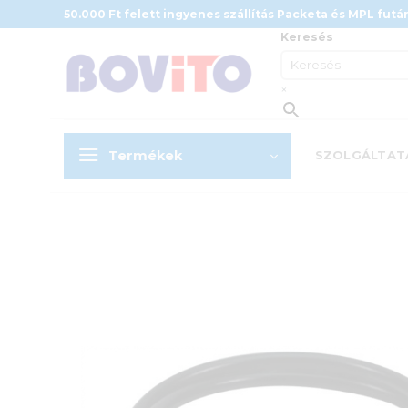
Skip
50.000 Ft felett ingyenes szállítás Packeta és MPL futár
to
Keresés
content
×
Termékek
SZOLGÁLTAT