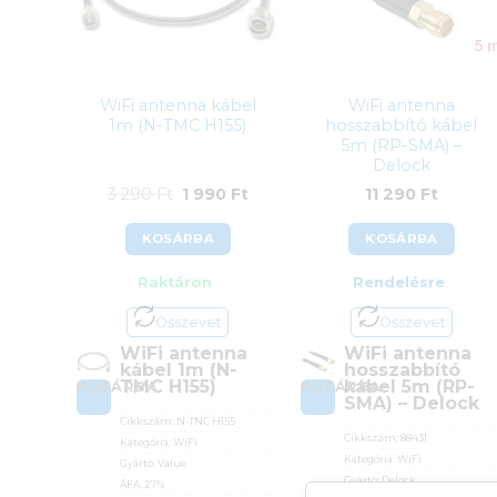
WiFi antenna kábel
WiFi antenna
1m (N-TMC H155)
hosszabbító kábel
5m (RP-SMA) –
Delock
Original
Current
3 290
Ft
1 990
Ft
11 290
Ft
price
price
KOSÁRBA
KOSÁRBA
was:
is:
Raktáron
Rendelésre
3
1
290 Ft.
990 Ft.
Összevet
Összevet
WiFi antenna
WiFi antenna
kábel 1m (N-
hosszabbító
TMC H155)
kábel 5m (RP-
KOSÁRBA
KOSÁRBA
SMA) – Delock
Cikkszám:
N-TNC H155
Cikkszám:
88431
Kategória:
WiFi
Kategória:
WiFi
Gyártó:
Value
Gyártó:
Delock
ÁFA:
27%