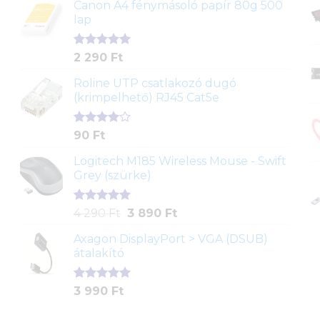
ből,
Canon A4 fénymásoló papír 80g 500
értékelés
lap
alapján
Értékelés
2
2 290
Ft
5.00
az 5-
ből,
Roline UTP csatlakozó dugó
értékelés
(krimpelhető) RJ45 Cat5e
alapján
Értékelés
2
90
Ft
4.00
az
5-ből,
Logitech M185 Wireless Mouse - Swift
értékelés
Grey (szürke)
alapján
Értékelés
1
Original
Current
4 290
Ft
3 890
Ft
5.00
az 5-
price
price
ből,
Axagon DisplayPort > VGA (DSUB)
was:
is:
értékelés
átalakító
4
3
alapján
290 Ft.
890 Ft.
Értékelés
1
3 990
Ft
5.00
az 5-
ből,