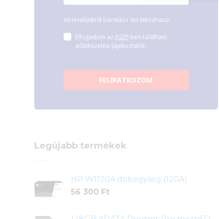
Hírlevelünkről bármikor leiratkozhatsz.
Elfogadom az
ÁSZF
-ben található
adatkezelési tájékoztatót.
FELIRATKOZOM
Legújabb termékek
HP W1120A dobegység (120A)
56 300
Ft
128GB ADATA Premier Pro microSD