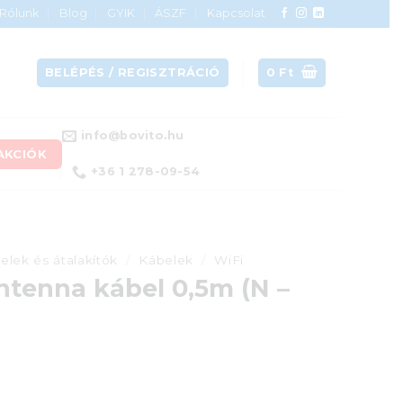
Rólunk
Blog
GYIK
ÁSZF
Kapcsolat
BELÉPÉS / REGISZTRÁCIÓ
0
Ft
info@bovito.hu
AKCIÓK
+36 1 278-09-54
elek és átalakítók
/
Kábelek
/
WiFi
antenna kábel 0,5m (N –