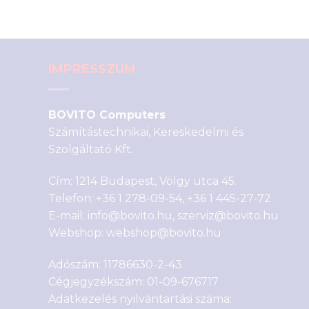
IMPRESSZUM
BOVITO Computers
Számítástechnikai, Kereskedelmi és
Szolgáltató Kft.
Cím: 1214 Budapest, Völgy utca 45.
Telefon:
+36 1 278-09-54
,
+36 1 445-27-72
E-mail:
info@bovito.hu
,
szerviz@bovito.hu
Webshop:
webshop@bovito.hu
Adószám: 11786630-2-43
Cégjegyzékszám: 01-09-676717
Adatkezelés nyilvántartási száma: