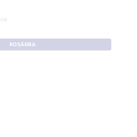
ődj!
l 0,5m (N - RP-SMA) mennyiség
KOSÁRBA