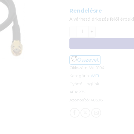
Rendelésre
A várható érkezés felől érdekl
Logilink WiFi antenna kábe
Összevet
Cikkszám:
WL0104
Kategória:
WiFi
Gyártó:
Logilink
ÁFA:
27%
Azonosító:
40596