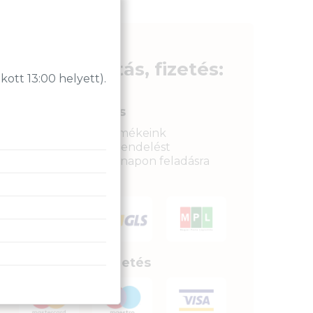
ÁFA:
27%
Azonosító:
32105
2 390
Ft
Szállítás, fizetés:
tt 13:00 helyett).
Gyors kiszállítás
Raktáron lévő termékeink
legkésőbb a megrendelést
követkető munkanapon feladásra
kerülnek.
Biztonságos fizetés