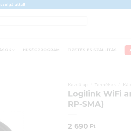
szolgálattal!
ÁSOK
HŰSÉGPROGRAM
FIZETÉS ÉS SZÁLLÍTÁS
Kezdőlap
/
Termékek
/
Káb
Logilink WiFi 
RP-SMA)
2 690
Ft