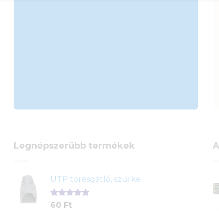
Legnépszerűbb termékek
A
UTP törésgátló, szürke
Értékelés
1
60
Ft
5.00
az 5-