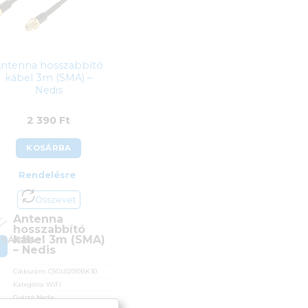
ntenna hosszabbító
kábel 3m (SMA) –
Nedis
2 390
Ft
KOSÁRBA
Rendelésre
Összevet
Antenna
hosszabbító
kábel 3m (SMA)
OSÁRBA
– Nedis
Cikkszám:
CSGL02010BK30
Kategória:
WiFi
Gyártó:
Nedis