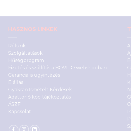
értékelés
alapján
HASZNOS LINKEK
T
Rólunk
A
Szolgáltatások
A
Hűségprogram
E
Fizetés és szállítás a BOVITO webshopban
G
Garanciális ügyintézés
H
Elállás
K
Gyakran Ismételt Kérdések
N
Adattörlő kód tájékoztatás
O
ÁSZF
O
Kapcsolat
P
P
S