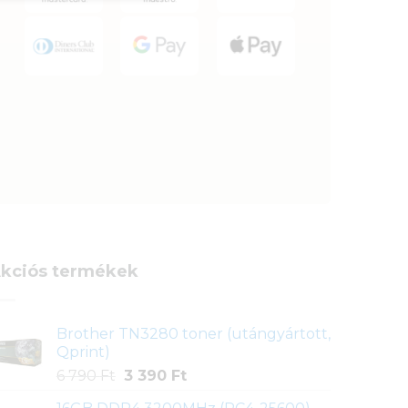
kciós termékek
Brother TN3280 toner (utángyártott,
Qprint)
Original
Current
6 790
Ft
3 390
Ft
price
price