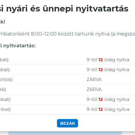
ÁFA:
27%
ÁFA:
27%
 nyári és ünnepi nyitvatartás
Azonosító:
40920
Azonosító:
34661
12 490
Ft
1 990
Ft
k!
Vásárolj nálunk!
batonként 8:00–12:00 között tartunk nyitva (a megszoko
 nyitvatartás:
Nagy raktárkészlet
Garanciavállalás
bat):
9-től
12
óráig nyitva
bat):
9-től
12
óráig nyitva
Hűségprogram
örtök):
ZÁRVA
50 000 Ft felett ingyenes szállítás
ek):
ZÁRVA
Szolgáltatásaink
bat):
9-től
12
óráig nyitva
vállalkozásoknak
mbat):
9-től
12
óráig nyitva
BEZÁR