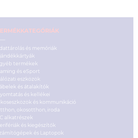
ERMÉKKATEGÓRIÁK
dattárolás és memóriák
jándékkártyák
gyéb termékek
aming és eSport
álózati eszközök
ábelek és átalakítók
yomtatás és kellékei
koseszközök és kommunikáció
tthon, okosotthon, iroda
C alkatrészek
erifériák és kiegészítők
zámítógépek és Laptopok