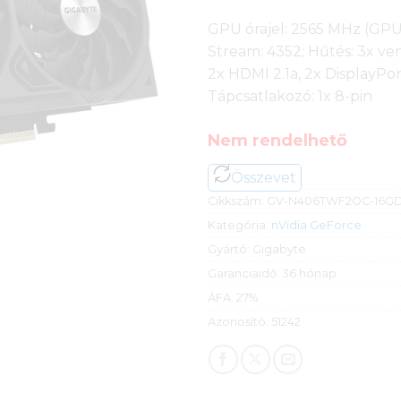
GPU órajel: 2565 MHz (GPU 
Stream: 4352; Hűtés: 3x vent
2x HDMI 2.1a, 2x DisplayPor
Tápcsatlakozó: 1x 8-pin
Nem rendelhető
Összevet
Cikkszám:
GV-N406TWF2OC-16G
Kategória:
nVidia GeForce
Gyártó:
Gigabyte
Garanciaidő:
36 hónap
ÁFA:
27%
Azonosító:
51242