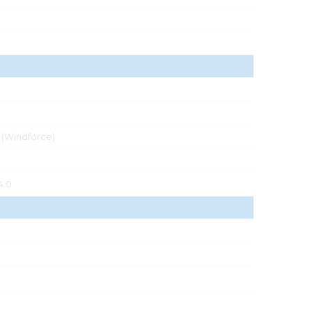
r (Windforce)
4.0