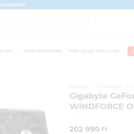
szolgálattal!
ÁSOK
HŰSÉGPROGRAM
FIZETÉS ÉS SZÁLLÍTÁS
Kezdőlap
/
Termékek
/
PC 
Gigabyte GeFo
WINDFORCE OC
202 990
Ft