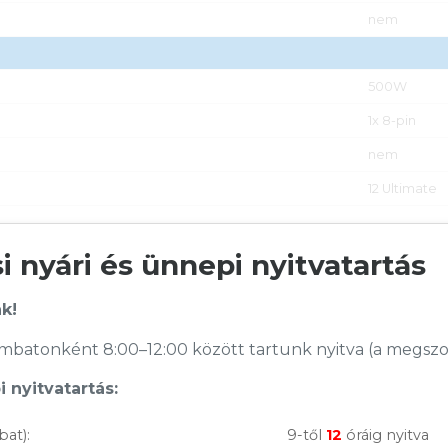
nem
500W
1x 8-pin
nem
12 Ultimate
 nyári és ünnepi nyitvatartás
k!
batonként 8:00–12:00 között tartunk nyitva (a megszoko
 nyitvatartás:
bat):
9-től
12
óráig nyitva