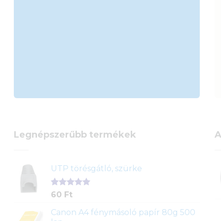
Legnépszerűbb termékek
A
UTP törésgátló, szürke
Értékelés
1
60
Ft
5.00
az 5-
ből,
Canon A4 fénymásoló papír 80g 500
értékelés