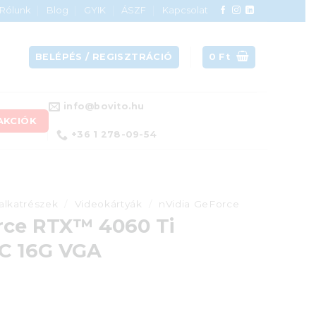
Rólunk
Blog
GYIK
ÁSZF
Kapcsolat
BELÉPÉS / REGISZTRÁCIÓ
0
Ft
info@bovito.hu
AKCIÓK
+36 1 278-09-54
alkatrészek
/
Videokártyák
/
nVidia GeForce
rce RTX™ 4060 Ti
 16G VGA