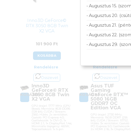
• Augusztus 15. (szom
• Augusztus 20. (csüt
Inno3D GeForce©
Asus TUF Gaming
• Augusztus 21. (pént
RTX 3050 8GB Twin
GeForce RTX™ 5080
X2 VGA
16GB GDDR7 OC
• Augusztus 22. (szom
Edition VGA
101 900
Ft
773 900
Ft
• Augusztus 29. (szo
KOSÁRBA
KOSÁRBA
Rendelésre
Rendelésre
Összevet
Összevet
Inno3D
Asus TUF
GeForce© RTX
Gaming
3050 8GB Twin
GeForce RTX™
KOSÁRBA
KOSÁRBA
X2 VGA
5080 16GB
GDDR7 OC
GPU órajel: 1777 MHz (GPU
Edition VGA
Boost); Memória: 8GB DDR6
(128 bit); CUDA / Stream:
2560; Hűtés: 2x ventilátor;
GPU órajel: 2730 MHz;
Csatoló: PCI Express 4.0;
Memória: 16GB DDR7 (256
Csatlakozók: 1x DVI-D, 1x
bit); CUDA / Stream: 10752;
HDMI 2.1, 1x DisplayPort 1.4a;
Hűtés: 3x ventilátor; Csatoló:
Minimális tápigény: 450W;
PCI Express 5.0; Csatlakozók:
Tápcsatlakozó: 1x 6-pin
2x HDMI 2.1b, 3x DisplayPort