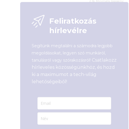
2.1b; Minimális tápigény:
850W; Tápcsatlakozó: 1x 16-
pin
Cikkszám:
N30502-08D6-
1711VA41
Cikkszám:
TUF-RTX5080-O16G-
Kategória:
nVidia GeForce
Feliratkozás
GAMING
Gyártó:
Inno3D
Kategória:
nVidia GeForce
Garanciaidő:
36 hónap
hírlevélre
Gyártó:
Asus
ÁFA:
27%
Garanciaidő:
36 hónap
Azonosító:
48591
ÁFA:
27%
Segítünk megtalálni a számodra legjobb
101 900
Ft
Azonosító:
52170
megoldásokat, legyen szó munkáról,
773 900
Ft
Csatlakozz
tanulásról vagy szórakozásról!
hírleveles közösségünkhöz, és hozd
ki a maximumot a tech-világ
lehetőségeiből!