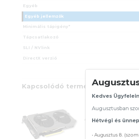
Egyéb
Egyéb jellemzők
Minimális tápigény*
Tápcsatlakozó
SLI / NVlink
DirectX verzió
Augusztusi
Kapcsolódó termékek
Kedves Ügyfelein
Augusztusban szom
Hétvégi és ünnepi
• Augusztus 8. (szom