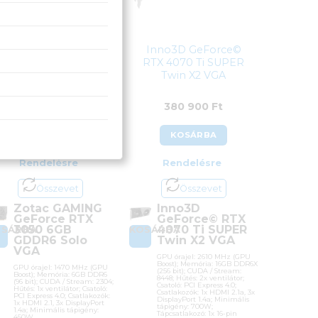
Zotac GAMING
Inno3D GeForce©
GeForce RTX 3050
RTX 4070 Ti SUPER
GB GDDR6 Solo VGA
Twin X2 VGA
105 990
Ft
380 900
Ft
KOSÁRBA
KOSÁRBA
Rendelésre
Rendelésre
Összevet
Összevet
Zotac GAMING
Inno3D
GeForce RTX
GeForce© RTX
3050 6GB
4070 Ti SUPER
OSÁRBA
KOSÁRBA
GDDR6 Solo
Twin X2 VGA
VGA
GPU órajel: 2610 MHz (GPU
Boost); Memória: 16GB DDR6X
GPU órajel: 1470 MHz (GPU
(256 bit); CUDA / Stream:
Boost); Memória: 6GB DDR6
8448; Hűtés: 2x ventilátor;
(96 bit); CUDA / Stream: 2304;
Csatoló: PCI Express 4.0;
Hűtés: 1x ventilátor; Csatoló:
Csatlakozók: 1x HDMI 2.1a, 3x
PCI Express 4.0; Csatlakozók:
DisplayPort 1.4a; Minimális
1x HDMI 2.1, 3x DisplayPort
tápigény: 700W;
1.4a; Minimális tápigény:
Tápcsatlakozó: 1x 16-pin
450W