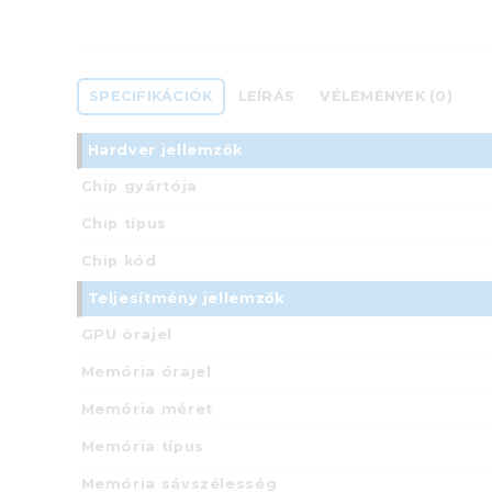
SPECIFIKÁCIÓK
LEÍRÁS
VÉLEMÉNYEK (0)
Hardver jellemzők
Chip gyártója
Chip típus
Chip kód
Teljesítmény jellemzők
GPU órajel
Memória órajel
Memória méret
Memória típus
Memória sávszélesség