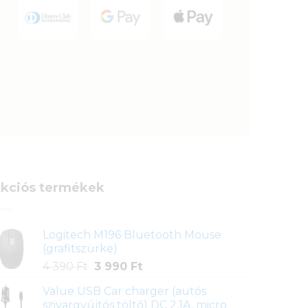
kciós termékek
Logitech M196 Bluetooth Mouse
(grafitszürke)
Original
Current
4 390
Ft
3 990
Ft
price
price
Value USB Car charger (autós
was:
is:
szivargyújtós töltő) DC 2,1A, micro