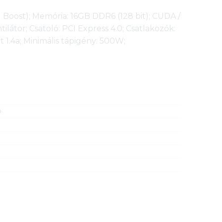
Boost); Memória: 16GB DDR6 (128 bit); CUDA /
ilátor; Csatoló: PCI Express 4.0; Csatlakozók:
t 1.4a; Minimális tápigény: 500W;
D