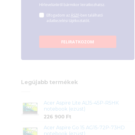
Hírlevelünkről bármikor leiratkozhatsz.
Elfogadom az
ÁSZF
-ben található
adatkezelési tájékoztatót.
FELIRATKOZOM
Legújabb termékek
Acer Aspire Lite AL15-45P-R5HK
notebook (ezüst)
226 900
Ft
Acer Aspire Go 15 AG15-72P-73HD
notebook (ezüst)