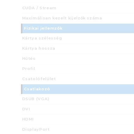
CUDA / Stream
Maximálisan kezelt kijelzők száma
Fizikai jellemzők
Kártya szélesség
Kártya hossza
Hűtés
Profil
Csatolófelület
Csatlakozó
DSUB (VGA)
DVI
HDMI
DisplayPort