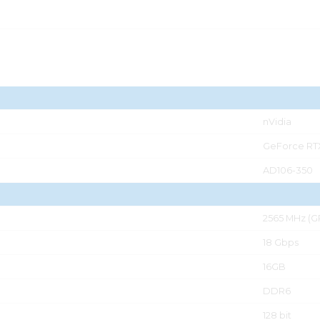
nVidia
GeForce RTX
AD106-350
2565 MHz (G
18 Gbps
16GB
DDR6
128 bit