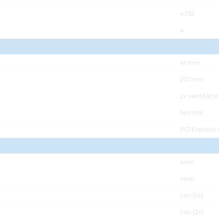
4352
4
41 mm
201 mm
2x ventiláto
Normál
PCI Express 
nem
nem
van (2x)
van (2x)