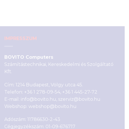
was:
is:
1
590 Ft.
190 Ft.
IMPRESSZUM
BOVITO Computers
Számítástechnikai, Kereskedelmi és Szolgáltató
Kft.
Cím: 1214 Budapest, Völgy utca 45.
Telefon:
+36 1 278-09-54
,
+36 1 445-27-72
E-mail:
info@bovito.hu
,
szerviz@bovito.hu
Webshop:
webshop@bovito.hu
Adószám: 11786630-2-43
Cégjegyzékszám: 01-09-676717