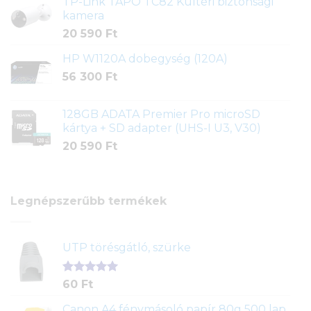
TP-Link TAPO TC82 Kültéri biztonsági
kamera
20 590
Ft
HP W1120A dobegység (120A)
56 300
Ft
128GB ADATA Premier Pro microSD
kártya + SD adapter (UHS-I U3, V30)
20 590
Ft
Legnépszerűbb termékek
UTP törésgátló, szürke
Értékelés
1
60
Ft
5.00
az 5-
ből,
Canon A4 fénymásoló papír 80g 500 lap