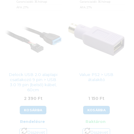
Garanciaidő:
36 hónap
Garanciaidő:
36 hónap
ÁFA:
27%
ÁFA:
27%
Azonosító:
45775
Azonosító:
45772
2 990
Ft
2 990
Ft
Delock USB 2.0 alaplapi
Value PS2 > USB
csatlakozó 9 pin > USB
átalakító
3.0 19 pin (belső) kábel,
60cm
2 390
Ft
1 150
Ft
KOSÁRBA
KOSÁRBA
Rendelésre
Raktáron
Összevet
Összevet