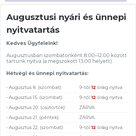
Augusztusi nyári és ünnepi
nyitvatartás
Vásárolj nálunk!
Kedves Ügyfeleink!
Nagy raktárkészlet
Augusztusban szombatonként 8:00–12:00 között
Garanciavállalás
tartunk nyitva (a megszokott 13:00 helyett).
Hűségprogram
Hétvégi és ünnepi nyitvatartás:
50 000 Ft felett ingyenes szállítás
• Augusztus 8. (szombat):
9-től
12
óráig nyitva
Szolgáltatásaink vállalkozásoknak
• Augusztus 15. (szombat):
9-től
12
óráig nyitva
• Augusztus 20. (csütörtök):
ZÁRVA
• Augusztus 21. (péntek):
ZÁRVA
• Augusztus 22. (szombat):
9-től
12
óráig nyitva