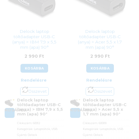
Delock laptop
Delock laptop
töltőadapter USB-C
töltőadapter USB-C
(anya) > IBM 7,9 x 5,5
(anya) > Acer 5,5 x 1,7
mm (apa) 90°
mm (apa) 90°
2 990
Ft
2 990
Ft
KOSÁRBA
KOSÁRBA
Rendelésre
Rendelésre
Összevet
Összevet
Delock laptop
Delock laptop
töltőadapter USB-C
töltőadapter USB-C
(anya) > IBM 7,9 x 5,5
(anya) > Acer 5,5 x
KOSÁRBA
KOSÁRBA
mm (apa) 90°
1,7 mm (apa) 90°
Cikkszám:
60012
Cikkszám:
60009
Kategóriák:
Latoptöltők
,
USB
Kategóriák:
Latoptöltők
,
USB
Gyártó:
Delock
Gyártó:
Delock