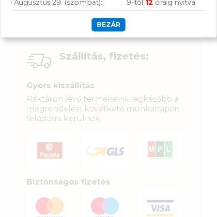
• Augusztus 29. (szombat):
9-től
12
óráig nyitva
BEZÁR
Szállítás, fizetés:
Gyors kiszállítás
Raktáron lévő termékeink legkésőbb a
megrendelést követkető munkanapon
feladásra kerülnek.
Biztonságos fizetés