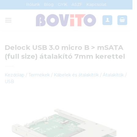
Skip
Rólunk
Blog
GYIK
ÁSZF
Kapcsolat
to
content
Delock USB 3.0 micro B > mSATA
(full size) átalakító 7mm kerettel
Kezdőlap
/
Termékek
/
Kábelek és átalakítók
/
Átalakítók
/
USB