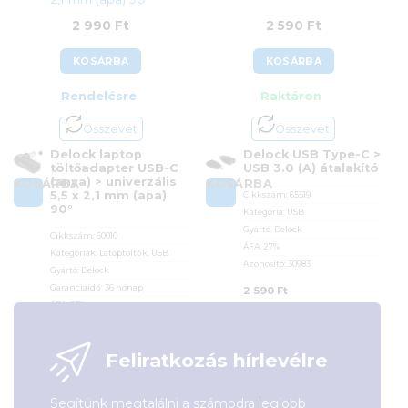
2 990
Ft
2 590
Ft
KOSÁRBA
KOSÁRBA
Rendelésre
Raktáron
Összevet
Összevet
Delock laptop
Delock USB Type-C >
töltőadapter USB-C
USB 3.0 (A) átalakító
(anya) > univerzális
KOSÁRBA
KOSÁRBA
5,5 x 2,1 mm (apa)
Cikkszám:
65519
90°
Kategória:
USB
Gyártó:
Delock
Cikkszám:
60010
ÁFA:
27%
Kategóriák:
Latoptöltők
,
USB
Azonosító:
30983
Gyártó:
Delock
Garanciaidő:
36 hónap
2 590
Ft
ÁFA:
27%
Azonosító:
45773
2 990
Ft
Feliratkozás hírlevélre
Segítünk megtalálni a számodra legjobb