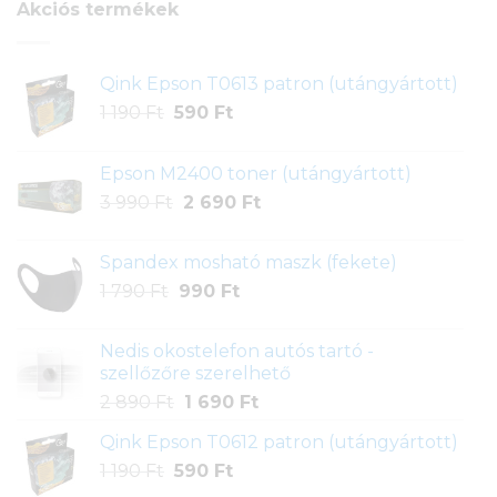
Akciós termékek
Qink Epson T0613 patron (utángyártott)
Original
Current
1 190
Ft
590
Ft
price
price
was:
is:
Epson M2400 toner (utángyártott)
1
590 Ft.
Original
Current
3 990
Ft
2 690
Ft
190 Ft.
price
price
was:
is:
Spandex mosható maszk (fekete)
3
2
Original
Current
1 790
Ft
990
Ft
990 Ft.
690 Ft.
price
price
was:
is:
Nedis okostelefon autós tartó -
1
990 Ft.
szellőzőre szerelhető
790 Ft.
Original
Current
2 890
Ft
1 690
Ft
price
price
Qink Epson T0612 patron (utángyártott)
was:
is:
Original
Current
1 190
Ft
590
2
Ft
1
price
price
890 Ft.
690 Ft.