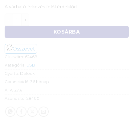
A várható érkezés felől érdeklődj!
Delock USB 3.0 micro B > mSATA (full size) átalakító 
KOSÁRBA
Összevet
Cikkszám:
62468
Kategória:
USB
Gyártó:
Delock
Garanciaidő:
36 hónap
ÁFA:
27%
Azonosító:
28400