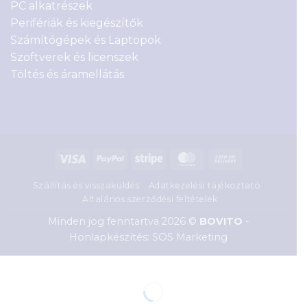
PC alkatrészek
Perifériák és kiegészítők
Számítógépek és Laptopok
Szoftverek és licenszek
Töltés és áramellátás
Visa
PayPal
Stripe
MasterCard
Cash
On
Szállítás és visszaküldés
Adatkezelési tájékoztató
Delivery
Általános szerződési feltételek
Minden jog fenntartva 2026 ©
BOVITO
-
Honlapkészítés: SOS Marketing