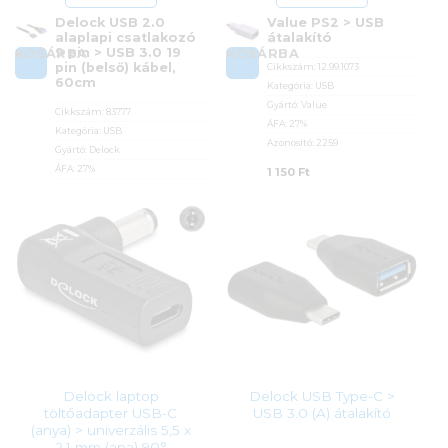
Delock USB 2.0
Value PS2 > USB
alaplapi csatlakozó
átalakító
9 pin > USB 3.0 19
KOSÁRBA
KOSÁRBA
pin (belső) kábel,
Cikkszám:
12.99.1073
60cm
Kategória:
USB
Gyártó:
Value
Cikkszám:
83777
ÁFA:
27%
Kategória:
USB
Azonosító:
2259
Gyártó:
Delock
ÁFA:
27%
1 150
Ft
Azonosító:
24993
2 390
Ft
Delock laptop
Delock USB Type-C >
töltőadapter USB-C
USB 3.0 (A) átalakító
(anya) > univerzális 5,5 x
2,1 mm (apa) 90°