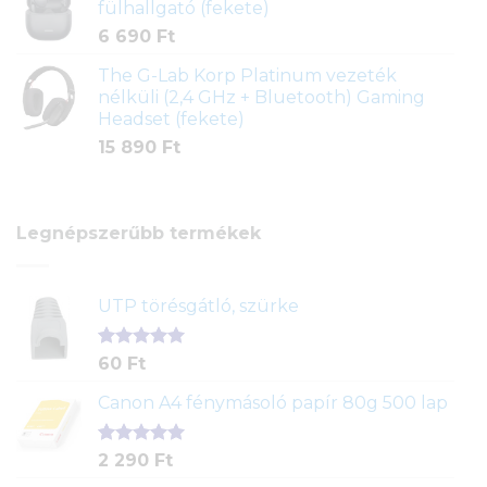
fülhallgató (fekete)
6 690
Ft
The G-Lab Korp Platinum vezeték
nélküli (2,4 GHz + Bluetooth) Gaming
Headset (fekete)
15 890
Ft
Legnépszerűbb termékek
UTP törésgátló, szürke
Értékelés
1
60
Ft
5.00
az 5-
ből,
Canon A4 fénymásoló papír 80g 500 lap
értékelés
alapján
Értékelés
2
2 290
Ft
5.00
az 5-