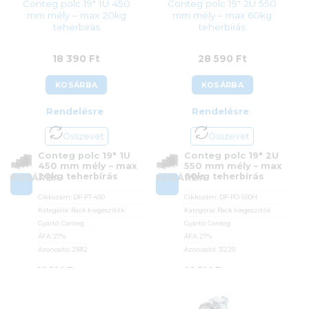
Conteg polc 19″ 1U 450
Conteg polc 19″ 2U 550
mm mély – max 20kg
mm mély – max 60kg
teherbírás
teherbírás
18 390
Ft
28 590
Ft
KOSÁRBA
KOSÁRBA
Rendelésre
Rendelésre
Összevet
Összevet
Conteg polc 19″ 1U
Conteg polc 19″ 2U
450 mm mély – max
550 mm mély – max
20kg teherbírás
60kg teherbírás
KOSÁRBA
KOSÁRBA
Cikkszám:
DP-PT-450
Cikkszám:
DP-PO-550H
Kategória:
Rack kiegészítők
Kategória:
Rack kiegészítők
Gyártó:
Conteg
Gyártó:
Conteg
ÁFA:
27%
ÁFA:
27%
Azonosító:
21812
Azonosító:
31220
18 390
Ft
28 590
Ft