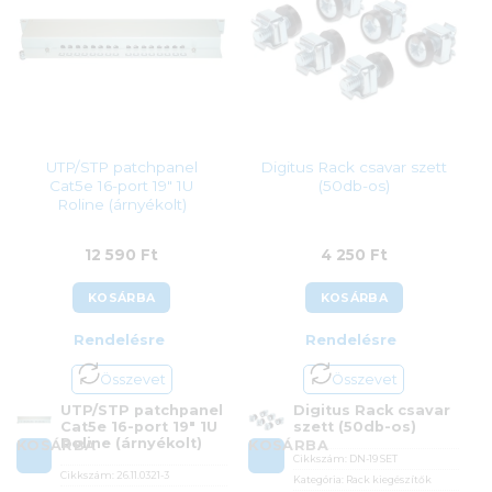
UTP/STP patchpanel
Digitus Rack csavar szett
Cat5e 16-port 19″ 1U
(50db-os)
Roline (árnyékolt)
12 590
Ft
4 250
Ft
KOSÁRBA
KOSÁRBA
Rendelésre
Rendelésre
Összevet
Összevet
UTP/STP patchpanel
Digitus Rack csavar
Cat5e 16-port 19″ 1U
szett (50db-os)
Roline (árnyékolt)
KOSÁRBA
KOSÁRBA
Cikkszám:
DN-19 SET
Cikkszám:
26.11.0321-3
Kategória:
Rack kiegészítők