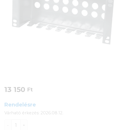
13 150
Ft
Rendelésre
Várható érkezés: 2026.08.12.
Conteg patch kábelrendező 10" 16-port (DP-DSZ-S) me