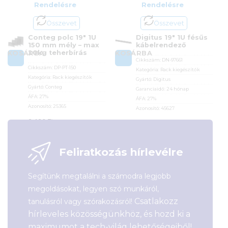
Rendelésre
Rendelésre
Összevet
Összevet
Conteg polc 19″ 1U
Digitus 19″ 1U fésűs
150 mm mély – max
kábelrendező
20kg teherbírás
KOSÁRBA
KOSÁRBA
Cikkszám:
DN-97661
Cikkszám:
DP-PT-150
Kategória:
Rack kiegészítők
Kategória:
Rack kiegészítők
Gyártó:
Digitus
Gyártó:
Conteg
Garanciaidő:
24 hónap
ÁFA:
27%
ÁFA:
27%
Azonosító:
25365
Azonosító:
45627
8 490
Ft
3 890
Ft
Feliratkozás hírlevélre
Segítünk megtalálni a számodra legjobb
megoldásokat, legyen szó munkáról,
Csatlakozz
tanulásról vagy szórakozásról!
hírleveles közösségünkhöz, és hozd ki a
maximumot a tech-világ lehetőségeiből!