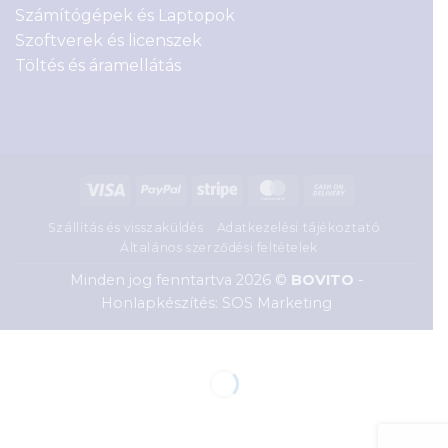
Számítógépek és Laptopok
Szoftverek és licenszek
Töltés és áramellátás
Visa
PayPal
Stripe
MasterCard
Cash
On
Szállítás és visszaküldés
Adatkezelési tájékoztató
Delivery
Általános szerződési feltételek
Minden jog fenntartva 2026 ©
BOVITO
-
Honlapkészítés: SOS Marketing