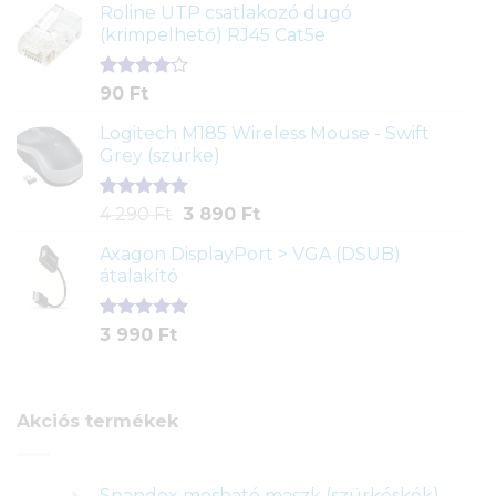
ből,
Roline UTP csatlakozó dugó
értékelés
(krimpelhető) RJ45 Cat5e
alapján
Értékelés
2
90
Ft
4.00
az
5-ből,
Logitech M185 Wireless Mouse - Swift
értékelés
Grey (szürke)
alapján
Értékelés
1
Original
Current
4 290
Ft
3 890
Ft
5.00
az 5-
price
price
ből,
Axagon DisplayPort > VGA (DSUB)
was:
is:
értékelés
átalakító
4
3
alapján
290 Ft.
890 Ft.
Értékelés
1
3 990
Ft
5.00
az 5-
ből,
értékelés
alapján
Akciós termékek
Spandex mosható maszk (szürkéskék)