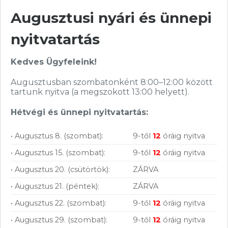
Vásárolj nálunk!
Augusztusi nyári és ünnepi
Nagy raktárkészlet
nyitvatartás
Garanciavállalás
Kedves Ügyfeleink!
Hűségprogram
Augusztusban szombatonként 8:00–12:00 között
50 000 Ft felett ingyenes szállítás
tartunk nyitva (a megszokott 13:00 helyett).
Szolgáltatásaink vállalkozásoknak
Hétvégi és ünnepi nyitvatartás:
• Augusztus 8. (szombat):
9-től
12
óráig nyitva
• Augusztus 15. (szombat):
9-től
12
óráig nyitva
• Augusztus 20. (csütörtök):
ZÁRVA
• Augusztus 21. (péntek):
ZÁRVA
• Augusztus 22. (szombat):
9-től
12
óráig nyitva
• Augusztus 29. (szombat):
9-től
12
óráig nyitva