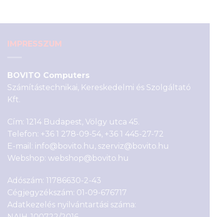
26
19
590 Ft.
900 Ft.
IMPRESSZUM
BOVITO Computers
Számítástechnikai, Kereskedelmi és Szolgáltató
Kft.
Cím: 1214 Budapest, Völgy utca 45.
Telefon:
+36 1 278-09-54
,
+36 1 445-27-72
E-mail:
info@bovito.hu
,
szerviz@bovito.hu
Webshop:
webshop@bovito.hu
Adószám: 11786630-2-43
Cégjegyzékszám: 01-09-676717
Adatkezelés nyilvántartási száma:
NAIH-100722/2016.