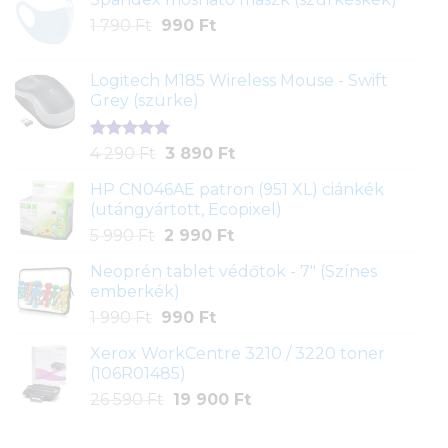
Original
Current
1 790
Ft
990
Ft
price
price
was:
is:
Logitech M185 Wireless Mouse - Swift
1
990 Ft.
Grey (szürke)
790 Ft.
Értékelés
1
Original
Current
4 290
Ft
3 890
Ft
5.00
az 5-
price
price
ből,
HP CN046AE patron (951 XL) ciánkék
was:
is:
értékelés
(utángyártott, Ecopixel)
4
3
alapján
Original
Current
5 990
Ft
2 990
Ft
290 Ft.
890 Ft.
price
price
Neoprén tablet védőtok - 7" (Színes
was:
is:
emberkék)
5
2
Original
Current
1 990
Ft
990
Ft
990 Ft.
990 Ft.
price
price
Xerox WorkCentre 3210 / 3220 toner
was:
is:
(106R01485)
1
990 Ft.
Original
Current
26 590
Ft
19 900
Ft
990 Ft.
price
price
was:
is: