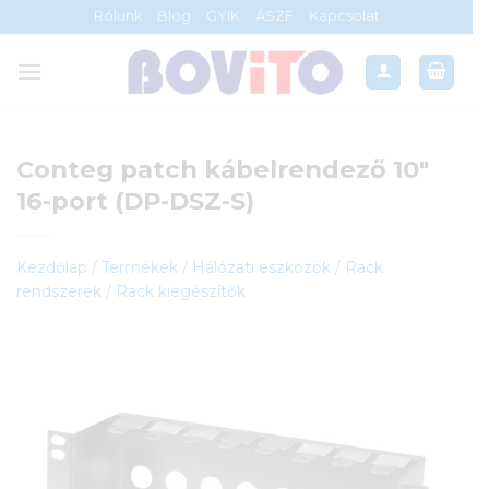
Skip
Rólunk
Blog
GYIK
ÁSZF
Kapcsolat
to
content
Conteg patch kábelrendező 10″
16-port (DP-DSZ-S)
Kezdőlap
/
Termékek
/
Hálózati eszközök
/
Rack
rendszerek
/
Rack kiegészítők