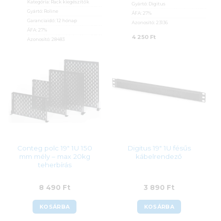
Kategória:
Rack kiegészítők
Gyártó:
Digitus
Gyártó:
Roline
ÁFA:
27%
Garanciaidő:
12 hónap
Azonosító:
23136
ÁFA:
27%
4 250
Ft
Azonosító:
28483
12 590
Ft
Conteg polc 19″ 1U 150
Digitus 19″ 1U fésűs
mm mély – max 20kg
kábelrendező
teherbírás
8 490
Ft
3 890
Ft
KOSÁRBA
KOSÁRBA