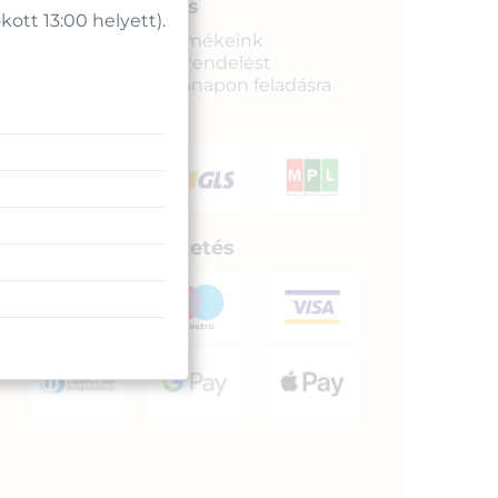
Gyors kiszállítás
tt 13:00 helyett).
Raktáron lévő termékeink
legkésőbb a megrendelést
követkető munkanapon feladásra
kerülnek.
Biztonságos fizetés