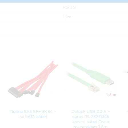
Konzol
1,2m
Roline SAS SFF-8484 >
Delock USB 2.0 A >
4x SATA kábel
soros RS-232 RJ45
konzol kábel Cisco
routerekhez 1,8m