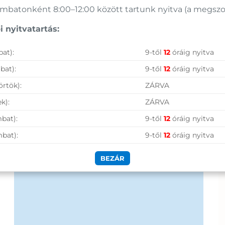
Nagy raktárkészlet
batonként 8:00–12:00 között tartunk nyitva (a megszoko
Garanciavállalás
 nyitvatartás:
Hűségprogram
at):
9-től
12
óráig nyitva
50 000 Ft felett ingyenes szállítás
bat):
9-től
12
óráig nyitva
Szolgáltatásaink vállalkozásoknak
örtök):
ZÁRVA
k):
ZÁRVA
bat):
9-től
12
óráig nyitva
mbat):
9-től
12
óráig nyitva
BEZÁR