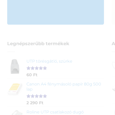
Legnépszerűbb termékek
A
UTP törésgátló, szürke
Értékelés
1
60
Ft
5.00
az 5-
ből,
Canon A4 fénymásoló papír 80g 500
értékelés
lap
alapján
Értékelés
2
2 290
Ft
5.00
az 5-
ből,
Roline UTP csatlakozó dugó
értékelés