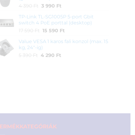
Original
Current
4 390
Ft
3 990
Ft
990 Ft.
900 Ft.
price
price
TP-Link TL-SG1005P 5-port Gbit
was:
is:
switch 4 PoE porttal (desktop)
4
3
Original
Current
17 590
Ft
15 590
Ft
390 Ft.
990 Ft.
price
price
Value VESA 1 karos fali konzol (max. 15
was:
is:
kg, 24"-ig)
17
15
Original
Current
5 390
Ft
4 290
Ft
590 Ft.
590 Ft.
price
price
was:
is:
5
4
390 Ft.
290 Ft.
ERMÉKKATEGÓRIÁK