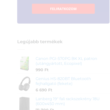
FELIRATKOZOM
Legújabb termékek
Canon PGI-570PG BK XL patron
(utángyártott, Ecopixel)
990
Ft
Genius HS-820BT Bluetooth
fejhallgató (fekete)
6 690
Ft
Lanberg 19" fali rackszekrény 18U
(600x450 mm)