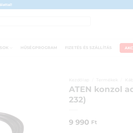
lattal!
AKC
ÁSOK
HŰSÉGPROGRAM
FIZETÉS ÉS SZÁLLÍTÁS
Kezdőlap
/
Termékek
/
Káb
ATEN konzol ad
232)
9 990
Ft