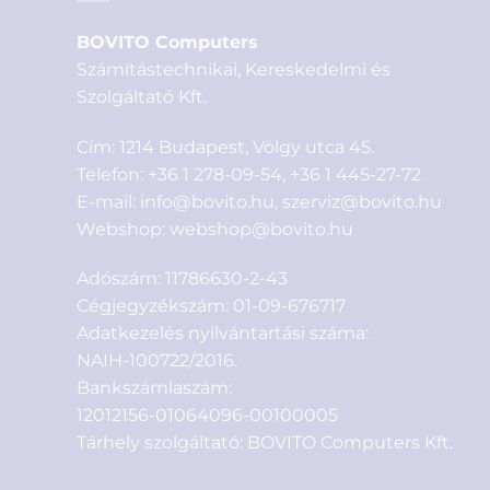
BOVITO Computers
Számítástechnikai, Kereskedelmi és
Szolgáltató Kft.
Cím: 1214 Budapest, Völgy utca 45.
Telefon:
+36 1 278-09-54
,
+36 1 445-27-72
E-mail:
info@bovito.hu
,
szerviz@bovito.hu
Webshop:
webshop@bovito.hu
Adószám: 11786630-2-43
Cégjegyzékszám: 01-09-676717
Adatkezelés nyilvántartási száma:
NAIH-100722/2016.
Bankszámlaszám:
12012156-01064096-00100005
Tárhely szolgáltató: BOVITO Computers Kft.