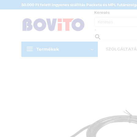
Skip
50.000 Ft felett ingyenes szállítás Packeta és MPL futárszolgá
to
Keresés
content
×
Termékek
SZOLGÁLTAT