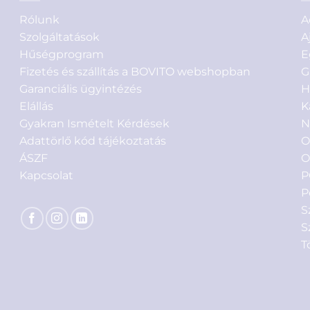
Rólunk
A
Szolgáltatások
A
Hűségprogram
E
Fizetés és szállítás a BOVITO webshopban
G
Garanciális ügyintézés
H
Elállás
K
Gyakran Ismételt Kérdések
N
Adattörlő kód tájékoztatás
O
ÁSZF
O
Kapcsolat
P
P
S
S
T