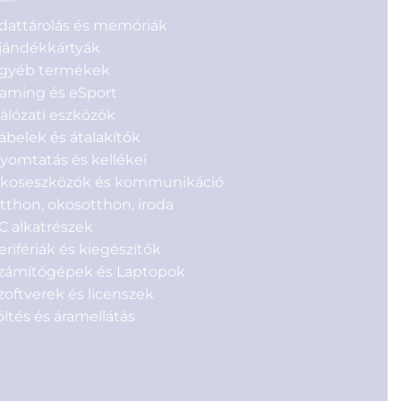
dattárolás és memóriák
jándékkártyák
gyéb termékek
aming és eSport
álózati eszközök
ábelek és átalakítók
yomtatás és kellékei
koseszközök és kommunikáció
tthon, okosotthon, iroda
C alkatrészek
erifériák és kiegészítők
zámítógépek és Laptopok
zoftverek és licenszek
öltés és áramellátás