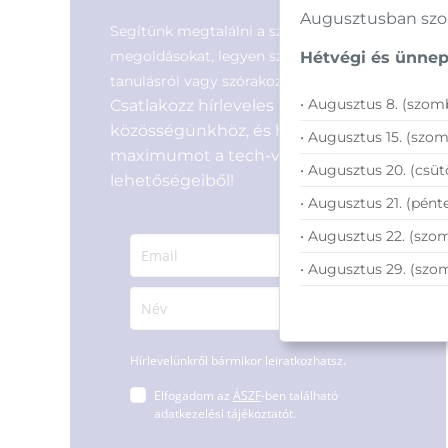
Augusztusban szom
Segítünk megtalálni a számodra legjobb
megoldásokat, legyen szó munkáról,
Hétvégi és ünnepi
tanulásról vagy szórakozásról!
• Augusztus 8. (szomb
Csatlakozz hírleveles
közösségünkhöz, és hozd ki a
• Augusztus 15. (szom
maximumot a tech-világ
• Augusztus 20. (csüt
lehetőségeiből!
• Augusztus 21. (pénte
• Augusztus 22. (szom
• Augusztus 29. (szo
Hírlevelünkről bármikor leiratkozhatsz.
Elfogadom az
ÁSZF
-ben található
adatkezelési tájékoztatót.