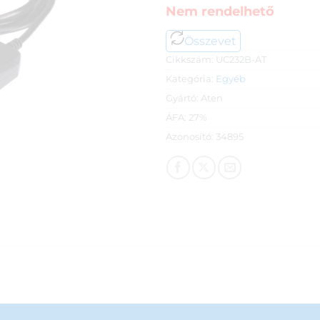
Nem rendelhető
Összevet
Cikkszám:
UC232B-AT
Kategória:
Egyéb
Gyártó:
Aten
ÁFA:
27%
Azonosító:
34895