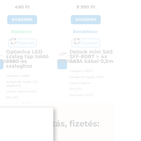
490
Ft
9 990
Ft
KOSÁRBA
KOSÁRBA
Raktáron
Rendelésre
Összevet
Összevet
Optonica LED
Delock mini SAS
szalag táp toldó
SFF-8087 > 4x
5050-es
SATA kábel 0,5m
OSÁRBA
KOSÁRBA
szalaghoz
Cikkszám:
83057
Cikkszám:
AC6616
Kategóriák:
Egyéb
,
SATA
Kategóriák:
Egyéb
,
LED
Gyártó:
Delock
kiegészítők
ÁFA:
27%
Gyártó:
Optonica LED
Azonosító:
40772
ÁFA:
27%
Azonosító:
38623
9 990
Ft
490
Ft
Szállítás, fizetés: