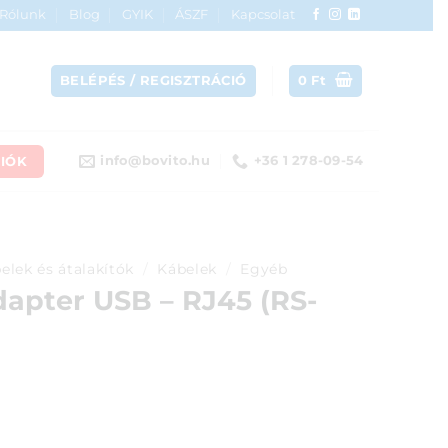
Rólunk
Blog
GYIK
ÁSZF
Kapcsolat
BELÉPÉS / REGISZTRÁCIÓ
0
Ft
IÓK
info@bovito.hu
+36 1 278-09-54
elek és átalakítók
/
Kábelek
/
Egyéb
apter USB – RJ45 (RS-