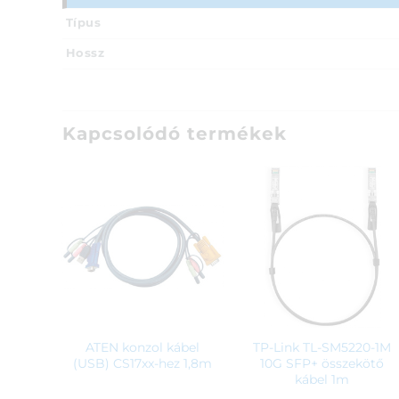
Típus
Hossz
Kapcsolódó termékek
ATEN konzol kábel
TP-Link TL-SM5220-1M
(USB) CS17xx-hez 1,8m
10G SFP+ összekötő
kábel 1m