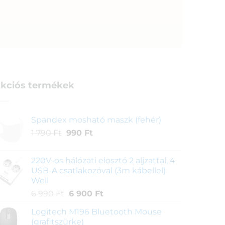
kciós termékek
Spandex mosható maszk (fehér)
Original
Current
1 790
Ft
990
Ft
price
price
was:
is:
220V-os hálózati elosztó 2 aljzattal, 4
1
990 Ft.
USB-A csatlakozóval (3m kábellel)
790 Ft.
Well
Original
Current
6 990
Ft
6 900
Ft
price
price
Logitech M196 Bluetooth Mouse
was:
is:
(grafitszürke)
6
6