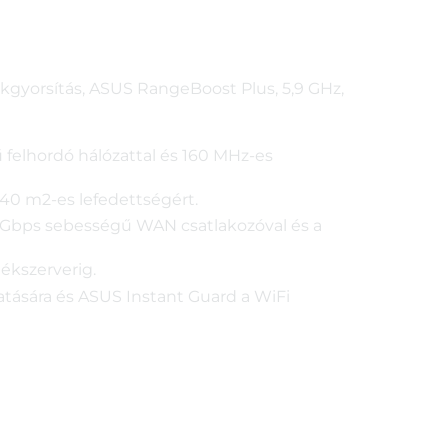
ékgyorsítás, ASUS RangeBoost Plus, 5,9 GHz,
felhordó hálózattal és 160 MHz-es
40 m2-es lefedettségért.
,5 Gbps sebességű WAN csatlakozóval és a
ékszerverig.
tatására és ASUS Instant Guard a WiFi