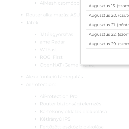
AiMesh csomópont
• Augusztus 15. (szom
Router alkalmazás: ASUS Router APP
• Augusztus 20. (csüt
Játék:
• Augusztus 21. (pénte
Játékgyorsítás
• Augusztus 22. (szom
ame Radar
• Augusztus 29. (szo
WTFast
ROG_First
OpenNAT (Game Profile)
Alexa funkció támogatás
AiProtection:
AiProtection Pro
Router biztonsági elemzés
Kártékony oldalak blokkolása
Kétirányú IPS
Fertőzött eszköz blokkolása