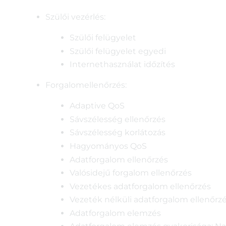
Szülői vezérlés:
Szülői felügyelet
Szülői felügyelet egyedi
Internethasználat időzítés
Forgalomellenőrzés:
Adaptive QoS
Sávszélesség ellenőrzés
Sávszélesség korlátozás
Hagyományos QoS
Adatforgalom ellenőrzés
Valósidejű forgalom ellenőrzés
Vezetékes adatforgalom ellenőrzés
Vezeték nélküli adatforgalom ellenőrz
Adatforgalom elemzés