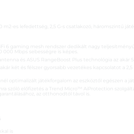
 m2-es lefedettség, 2,5 G-s csatlakozó, háromszintű ját
i 6 gaming mesh rendszer dedikált nagy teljesítményű 
 10 000 Mbps sebességre is képes.
 antenna és ASUS RangeBoost Plus technológia az akár 5
 akár két és félszer gyorsabb vezetékes kapcsolatot a 2
él optimalizált játékforgalom az eszköztől egészen a ját
amra szóló előfizetés a Trend Micro™ AiProtection szolgál
rantálásához, az otthonodtól távol is.
6
kal is