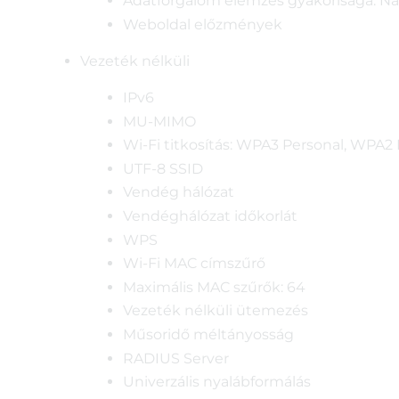
Adatforgalom elemzés gyakorisága: Napi
Weboldal előzmények
Vezeték nélküli
IPv6
MU-MIMO
Wi-Fi titkosítás: WPA3 Personal, WPA
UTF-8 SSID
Vendég hálózat
Vendéghálózat időkorlát
WPS
Wi-Fi MAC címszűrő
Maximális MAC szűrők: 64
Vezeték nélküli ütemezés
Műsoridő méltányosság
RADIUS Server
Univerzális nyalábformálás