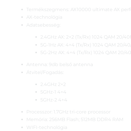
Termékszegmens: AX10000 ultimate AX per
AX-technológia
Adatsebesség:
2.4GHz AX: 2×2 (Tx/Rx) 1024 QAM 20/4
5G-1Hz AX: 4×4 (Tx/Rx) 1024 QAM 20/
5G-2Hz AX: 4×4 (Tx/Rx) 1024 QAM 20/
Antenna: 9db belső antenna
Átvitel/Fogadás:
2.4GHz 2×2
5GHz-1 4×4
5GHz-2 4×4
Processzor: 1.7GHz tri-core processor
Memória: 256MB Flash; 512MB DDR4 RAM
WIFI-technológia