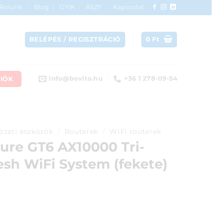
Rólunk
Blog
GYIK
ÁSZF
Kapcsolat
BELÉPÉS / REGISZTRÁCIÓ
0
Ft
IÓK
info@bovito.hu
+36 1 278-09-54
ózati eszközök
/
Routerek
/
WiFi routerek
ure GT6 AX10000 Tri-
sh WiFi System (fekete)