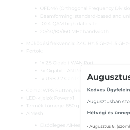
OFDMA (Orthogonal Frequency Division
Beamforming: standard-based and uni
1024-QAM high data rate
20/40/80/160 MHz bandwidth
Működési frekvencia: 2.4G Hz, 5 GHz-1, 5 GHz
Portok:
1x 2.5 Gigabit WAN Port
3x Gigabit LAN Ports
Augusztusi
1x USB 3.2 Gen 1×1 Port
Kedves Ügyfelein
Gomb: WPS Button, Reset Button, Power Sw
LED-kijelző: Power x1
Augusztusban szom
Termék tömege: 880 g
Hétvégi és ünnepi
AiMesh
Elsődleges AiMesh router
• Augusztus 8. (szomb