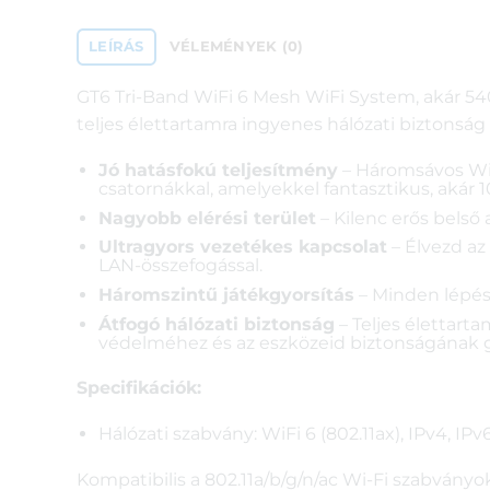
LEÍRÁS
VÉLEMÉNYEK (0)
GT6 Tri-Band WiFi 6 Mesh WiFi System, akár 540
teljes élettartamra ingyenes hálózati biztonság
Jó hatásfokú teljesítmény
– Háromsávos WiF
csatornákkal, amelyekkel fantasztikus, akár
Nagyobb elérési terület
– Kilenc erős belső
Ultragyors vezetékes kapcsolat
– Élvezd az
LAN-összefogással.
Háromszintű játékgyorsítás
– Minden lépésn
Átfogó hálózati biztonság
– Teljes élettart
védelméhez és az eszközeid biztonságának ga
Specifikációk:
Hálózati szabvány: WiFi 6 (802.11ax), IPv4, IPv
Kompatibilis a 802.11a/b/g/n/ac Wi-Fi szabványok