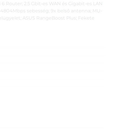
6 Router; 2.5 Gbit-es WAN és Gigabit-es LAN
+4804Mbps sebesség; 9x belső antenna; MU-
felügyelet; ASUS RangeBoost Plus; Fekete