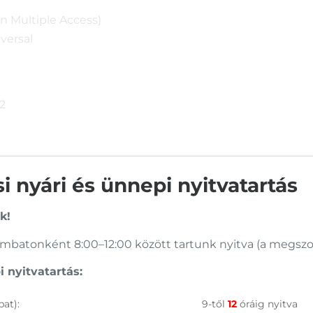
 Multiple Access)
versal
-2
 nyári és ünnepi nyitvatartás
k!
itch
batonként 8:00–12:00 között tartunk nyitva (a megszoko
 nyitvatartás:
at):
9-től
12
óráig nyitva