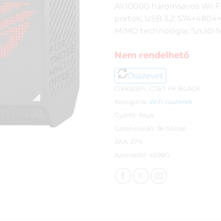
AX10000 háromsávos Wi-Fi 
portok; USB 3.2; 574+4804
MIMO technológia; Szülői 
Nem rendelhető
Összevet
Cikkszám:
GT6 1-PK BLACK
Kategória:
WiFi routerek
Gyártó:
Asus
Garanciaidő:
36 hónap
ÁFA:
27%
Azonosító:
45980