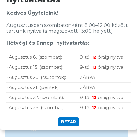
Kedves Ügyfeleink!
Augusztusban szombatonként 8:00–12:00 között
Hírlevelünkről bármikor leiratkozhatsz.
tartunk nyitva (a megszokott 13:00 helyett).
Elfogadom az
ÁSZF
-ben található
adatkezelési tájékoztatót.
Hétvégi és ünnepi nyitvatartás:
• Augusztus 8. (szombat):
9-től
12
óráig nyitva
FELIRATKOZOM
• Augusztus 15. (szombat):
9-től
12
óráig nyitva
• Augusztus 20. (csütörtök):
ZÁRVA
• Augusztus 21. (péntek):
ZÁRVA
• Augusztus 22. (szombat):
9-től
12
óráig nyitva
• Augusztus 29. (szombat):
9-től
12
óráig nyitva
Vásárolj nálunk!
BEZÁR
Nagy raktárkészlet