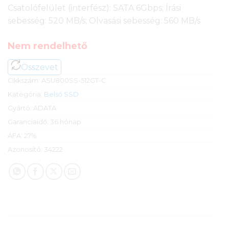
Csatolófelület (interfész): SATA 6Gbps; Írási
sebesség: 520 MB/s; Olvasási sebesség: 560 MB/s
Nem rendelhető
Összevet
Cikkszám:
ASU800SS-512GT-C
Kategória:
Belső SSD
Gyártó:
ADATA
Garanciaidő:
36 hónap
ÁFA:
27%
Azonosító:
34222