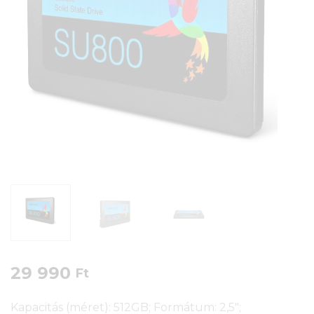
29 990
Ft
Kapacitás (méret): 512GB; Formátum: 2,5″;