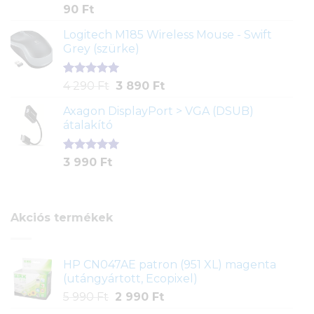
Értékelés
2
90
Ft
4.00
az
5-ből,
Logitech M185 Wireless Mouse - Swift
értékelés
Grey (szürke)
alapján
Értékelés
1
Original
Current
4 290
Ft
3 890
Ft
5.00
az 5-
price
price
ből,
Axagon DisplayPort > VGA (DSUB)
was:
is:
értékelés
átalakító
4
3
alapján
290 Ft.
890 Ft.
Értékelés
1
3 990
Ft
5.00
az 5-
ből,
értékelés
alapján
Akciós termékek
HP CN047AE patron (951 XL) magenta
(utángyártott, Ecopixel)
Original
Current
5 990
Ft
2 990
Ft
price
price