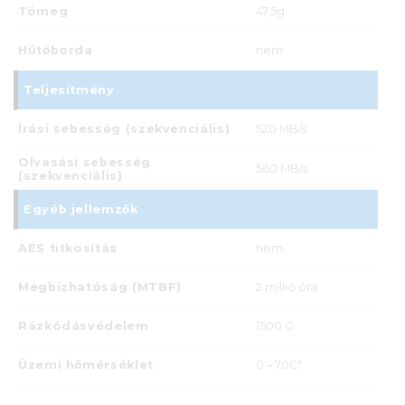
Tömeg
47,5g
Hűtőborda
nem
Teljesítmény
Írási sebesség (szekvenciális)
520 MB/s
Olvasási sebesség
560 MB/s
(szekvenciális)
Egyéb jellemzők
AES titkosítás
nem
Megbízhatóság (MTBF)
2 millió óra
Rázkódásvédelem
1500 G
Üzemi hőmérséklet
0 – 70C°