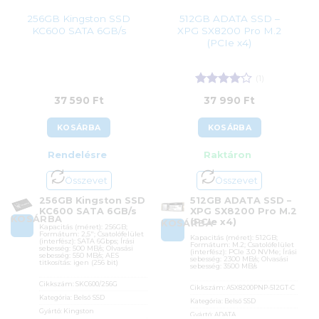
256GB Kingston SSD
512GB ADATA SSD –
KC600 SATA 6GB/s
XPG SX8200 Pro M.2
(PCIe x4)
(1)
Értékelés:
37 590
Ft
37 990
Ft
4
/ 5
KOSÁRBA
KOSÁRBA
Rendelésre
Raktáron
Összevet
Összevet
256GB Kingston SSD
512GB ADATA SSD –
KC600 SATA 6GB/s
XPG SX8200 Pro M.2
KOSÁRBA
(PCIe x4)
KOSÁRBA
Kapacitás (méret): 256GB;
Formátum: 2,5″; Csatolófelület
Kapacitás (méret): 512GB;
(interfész): SATA 6Gbps; Írási
Formátum: M.2; Csatolófelület
sebesség: 500 MB/s; Olvasási
(interfész): PCIe 3.0 NVMe; Írási
sebesség: 550 MB/s; AES
sebesség: 2300 MB/s; Olvasási
titkosítás: igen (256 bit)
sebesség: 3500 MB/s
Cikkszám:
SKC600/256G
Cikkszám:
ASX8200PNP-512GT-C
Kategória:
Belső SSD
Kategória:
Belső SSD
Gyártó:
Kingston
Gyártó:
ADATA