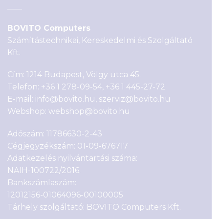
BOVITO Computers
Számítástechnikai, Kereskedelmi és Szolgáltató
Kft.
Cím: 1214 Budapest, Völgy utca 45.
Telefon:
+36 1 278-09-54
,
+36 1 445-27-72
E-mail:
info@bovito.hu
,
szerviz@bovito.hu
Webshop:
webshop@bovito.hu
Adószám: 11786630-2-43
Cégjegyzékszám: 01-09-676717
Adatkezelés nyilvántartási száma:
NAIH-100722/2016.
Bankszámlaszám:
12012156-01064096-00100005
Tárhely szolgáltató: BOVITO Computers Kft.