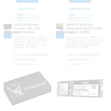
Raktáron
Rendelésre
Összevet
Összevet
240GB Silicon
480GB ADATA
Power S55 SSD
Ultimate SU630 SSD
SATA 6GB/s
– SATA 6GB/s
KOSÁRBA
KOSÁRBA
Kapacitás (méret): 240GB;
Kapacitás (méret): 480GB;
Formátum: 2,5″; Csatolófelület
Formátum: 2,5″; Csatolófelület
(interfész): SATA 6Gbps; Írási
(interfész): SATA 6Gbps; Írási
sebesség: 450 MB/s; Olvasási
sebesség: 450 MB/s; Olvasási
sebesség: 460 MB/s
sebesség: 520 MB/s
Cikkszám:
SP240GBSS3S55S25
Cikkszám:
ASU630SS-480GQ-R
Kategória:
Belső SSD
Kategória:
Belső SSD
Gyártó:
Silicon Power
Gyártó:
ADATA
Garanciaidő:
36 hónap
Garanciaidő:
24 hónap
ÁFA:
27%
ÁFA:
27%
Azonosító:
33871
Azonosító:
34983
19 990
Ft
29 990
Ft