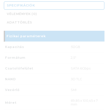
SPECIFIKÁCIÓK
VÉLEMÉNYEK (0)
ADATTÖRLÉS
Fizikai paraméterek
Kapacitás
512GB
Formátum
2,5"
Csatolófelület
SATA 6Gbps
NAND
3D TLC
Vezérlő
SMI
69,85 x 100,45 x 7
Méret
mm