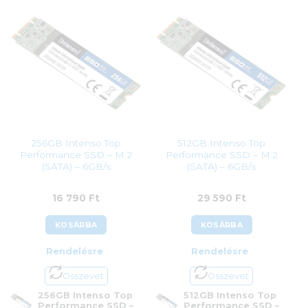
Garanciaidő:
36 hónap
Garanciaidő:
60 hónap
ÁFA:
27%
ÁFA:
27%
Azonosító:
36267
Azonosító:
33856
37 590
Ft
37 990
Ft
256GB Intenso Top
512GB Intenso Top
Performance SSD – M.2
Performance SSD – M.2
(SATA) – 6GB/s
(SATA) – 6GB/s
16 790
Ft
29 590
Ft
KOSÁRBA
KOSÁRBA
Rendelésre
Rendelésre
Összevet
Összevet
256GB Intenso Top
512GB Intenso Top
Performance SSD –
Performance SSD –