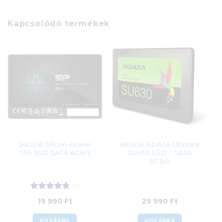
Kapcsolódó termékek
240GB Silicon Power
480GB ADATA Ultimate
S55 SSD SATA 6GB/s
SU630 SSD – SATA
6GB/s
(2)
Értékelés:
5
19 990
Ft
29 990
Ft
/ 5
KOSÁRBA
KOSÁRBA