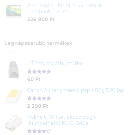
Acer Aspire Lite AL15-45P-R5HK
notebook (ezüst)
226 900
Ft
Legnépszerűbb termékek
UTP törésgátló, szürke
Értékelés
1
60
Ft
5.00
az 5-
ből,
Canon A4 fénymásoló papír 80g 500 lap
értékelés
alapján
Értékelés
2
2 290
Ft
5.00
az 5-
ből,
Roline UTP csatlakozó dugó
értékelés
(krimpelhető) RJ45 Cat5e
alapján