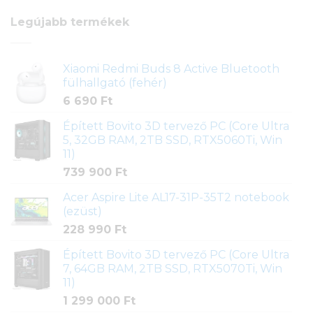
Legújabb termékek
Xiaomi Redmi Buds 8 Active Bluetooth
fülhallgató (fehér)
6 690
Ft
Épített Bovito 3D tervező PC (Core Ultra
5, 32GB RAM, 2TB SSD, RTX5060Ti, Win
11)
739 900
Ft
Acer Aspire Lite AL17-31P-35T2 notebook
(ezüst)
228 990
Ft
Épített Bovito 3D tervező PC (Core Ultra
7, 64GB RAM, 2TB SSD, RTX5070Ti, Win
11)
1 299 000
Ft