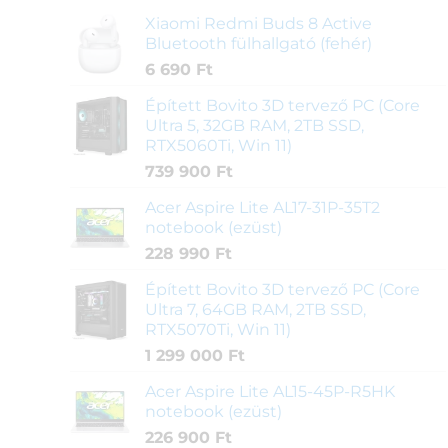
Xiaomi Redmi Buds 8 Active
Bluetooth fülhallgató (fehér)
6 690
Ft
Épített Bovito 3D tervező PC (Core
Ultra 5, 32GB RAM, 2TB SSD,
RTX5060Ti, Win 11)
739 900
Ft
Acer Aspire Lite AL17-31P-35T2
notebook (ezüst)
228 990
Ft
Épített Bovito 3D tervező PC (Core
Ultra 7, 64GB RAM, 2TB SSD,
RTX5070Ti, Win 11)
1 299 000
Ft
Acer Aspire Lite AL15-45P-R5HK
notebook (ezüst)
226 900
Ft