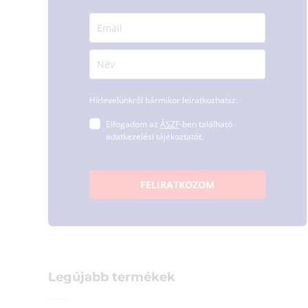
Hírlevelünkről bármikor leiratkozhatsz.
Elfogadom az
ÁSZF
-ben található
adatkezelési tájékoztatót.
FELIRATKOZOM
Legújabb termékek