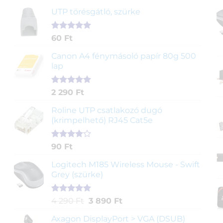
UTP törésgátló, szürke
Értékelés
1
60
Ft
5.00
az 5-
ből,
Canon A4 fénymásoló papír 80g 500
értékelés
lap
alapján
Értékelés
2
2 290
Ft
5.00
az 5-
ből,
Roline UTP csatlakozó dugó
értékelés
(krimpelhető) RJ45 Cat5e
alapján
Értékelés
2
90
Ft
4.00
az
5-ből,
Logitech M185 Wireless Mouse - Swift
értékelés
Grey (szürke)
alapján
Értékelés
1
Original
Current
4 290
Ft
3 890
Ft
5.00
az 5-
price
price
ből,
Axagon DisplayPort > VGA (DSUB)
was:
is: