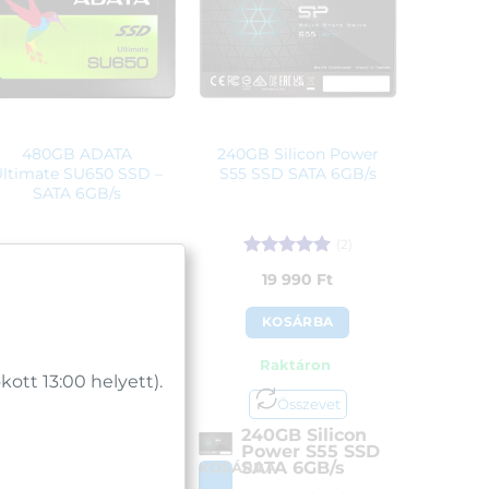
480GB ADATA
240GB Silicon Power
Ultimate SU650 SSD –
S55 SSD SATA 6GB/s
SATA 6GB/s
(2)
Értékelés:
5
34 790
Ft
19 990
Ft
/ 5
KOSÁRBA
KOSÁRBA
Rendelésre
Raktáron
tt 13:00 helyett).
Összevet
Összevet
480GB ADATA
240GB Silicon
Ultimate SU650
Power S55 SSD
SSD – SATA
SATA 6GB/s
OSÁRBA
KOSÁRBA
6GB/s