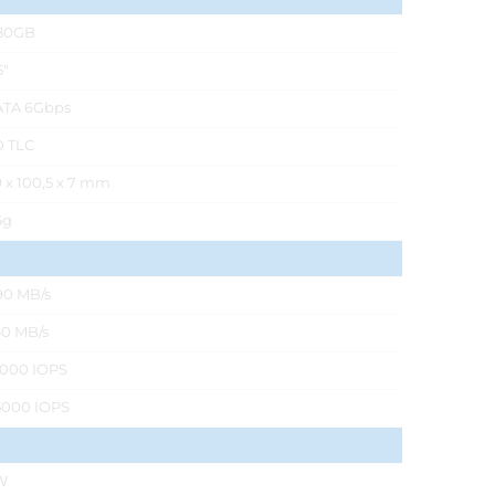
80GB
5"
ATA 6Gbps
D TLC
 x 100,5 x 7 mm
6g
90 MB/s
0 MB/s
8000 IOPS
5000 IOPS
W