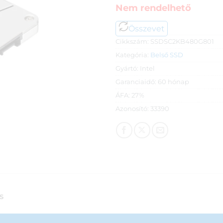
Nem rendelhető
Összevet
Cikkszám:
SSDSC2KB480G801
Kategória:
Belső SSD
Gyártó:
Intel
Garanciaidő:
60 hónap
ÁFA:
27%
Azonosító:
33390
S