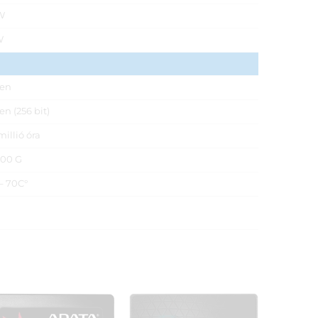
W
W
gen
en (256 bit)
millió óra
000 G
– 70C°