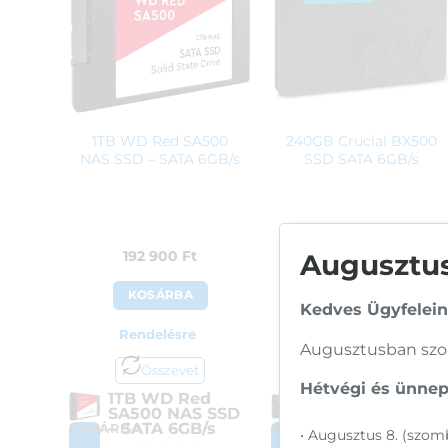
1TB WD Red SA500
240GB Crucial BX500
NAS SSD – SATA 6GB/s
SSD SATA 6GB/s
192 900
Ft
22 590
Ft
Augusztusi
KOSÁRBA
KOSÁRBA
Kedves Ügyfelein
Rendelésre
Rendelésre
Augusztusban szom
Összevet
Összevet
Hétvégi és ünnepi
1TB WD Red
240GB Crucial
SA500 NAS SSD
BX500 SSD SAT
– SATA 6GB/s
6GB/s
KOSÁRBA
KOSÁRBA
• Augusztus 8. (szomb