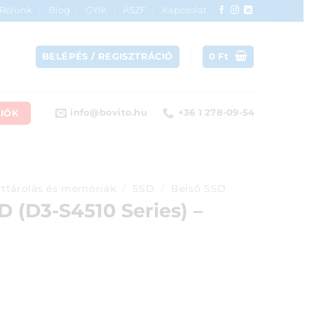
Rólunk
Blog
GYIK
ÁSZF
Kapcsolat
BELÉPÉS / REGISZTRÁCIÓ
0
Ft
IÓK
info@bovito.hu
+36 1 278-09-54
ttárolás és memóriák
/
SSD
/
Belső SSD
D (D3-S4510 Series) –