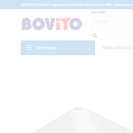
Skip
50.000 Ft felett ingyenes szállítás Packeta és MPL futárszolgá
to
Keresés
content
×
Termékek
SZOLGÁLTAT