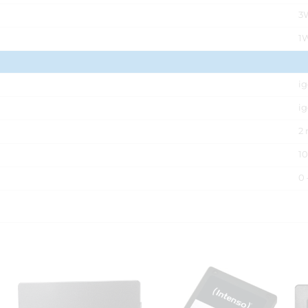
3
1
i
ig
2 
1
0 