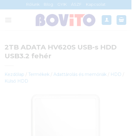
Skip
Rólunk
Blog
GYIK
ÁSZF
Kapcsolat
to
content
2TB ADATA HV620S USB-s HDD
USB3.2 fehér
Kezdőlap
/
Termékek
/
Adattárolás és memóriák
/
HDD
/
Külső HDD