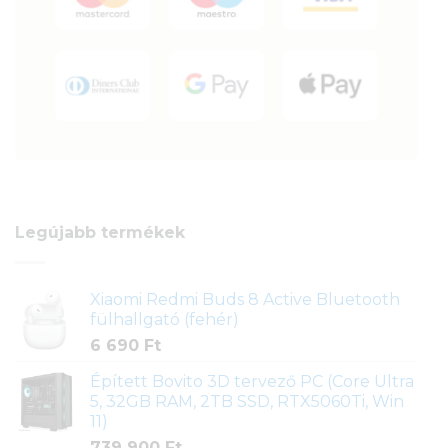
Legújabb termékek
Xiaomi Redmi Buds 8 Active Bluetooth
fülhallgató (fehér)
6 690
Ft
Épített Bovito 3D tervező PC (Core Ultra
5, 32GB RAM, 2TB SSD, RTX5060Ti, Win
11)
739 900
Ft