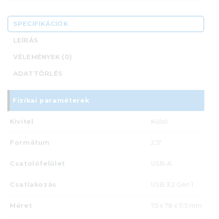
SPECIFIKÁCIÓK
LEÍRÁS
VÉLEMÉNYEK (0)
ADATTÖRLÉS
Fizikai paraméterek
Kivitel
Külső
Formátum
2,5"
Csatolófelület
USB-A
Csatlakozás
USB 3.2 Gen 1
Méret
115 x 78 x 11,5 mm