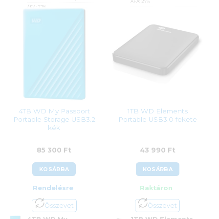
ÁFA:
27%
ÁFA:
27%
Azonosító:
35900
Azonosító:
37499
58 500
Ft
77 500
Ft
4TB WD My Passport
1TB WD Elements
Portable Storage USB3.2
Portable USB3.0 fekete
kék
85 300
Ft
43 990
Ft
KOSÁRBA
KOSÁRBA
Rendelésre
Raktáron
Összevet
Összevet