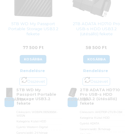
5TB WD My Passport
2TB ADATA HD710 Pro
Portable Storage USB3.2
USB-s HDD USB3.2
fekete
(ütésálló) fekete
77 500
Ft
58 500
Ft
KOSÁRBA
KOSÁRBA
Rendelésre
Rendelésre
Összevet
Összevet
5TB WD My
2TB ADATA HD710
Passport Portable
Pro USB-s HDD
Storage USB3.2
USB3.2 (ütésálló)
KOSÁRBA
KOSÁRBA
fekete
fekete
Cikkszám:
WDBPKJ0050BBK-
Cikkszám:
AHD710P-2TU31-CBK
WESN
Kategória:
Külső HDD
Kategória:
Külső HDD
Gyártó:
ADATA
Gyártó:
Western Digital
Garanciaidő:
36 hónap
Garanciaidő:
24 hónap