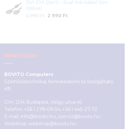
DVI-DVI (24+1) - dual link kábel 10m
was:
is:
(Value)
17
15
Original
Current
4 990
Ft
2 990
Ft
590 Ft.
590 Ft.
price
price
was:
is:
4
2
990 Ft.
990 Ft.
IMPRESSZUM
BOVITO Computers
Számítástechnikai, Kereskedelmi és Szolgáltató
Kft.
Cím: 1214 Budapest, Völgy utca 45.
Telefon:
+36 1 278-09-54
,
+36 1 445-27-72
E-mail:
info@bovito.hu
,
szerviz@bovito.hu
Webshop:
webshop@bovito.hu