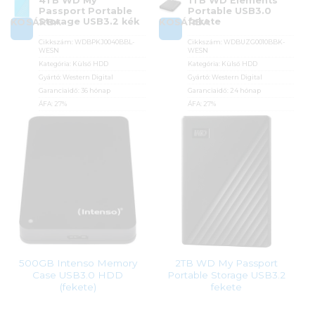
4TB WD My
1TB WD Elements
Passport Portable
Portable USB3.0
Storage USB3.2 kék
fekete
KOSÁRBA
KOSÁRBA
Cikkszám:
WDBPKJ0040BBL-
Cikkszám:
WDBUZG0010BBK-
WESN
WESN
Kategória:
Külső HDD
Kategória:
Külső HDD
Gyártó:
Western Digital
Gyártó:
Western Digital
Garanciaidő:
36 hónap
Garanciaidő:
24 hónap
ÁFA:
27%
ÁFA:
27%
Azonosító:
37903
Azonosító:
19093
85 300
Ft
43 990
Ft
500GB Intenso Memory
2TB WD My Passport
Case USB3.0 HDD
Portable Storage USB3.2
(fekete)
fekete