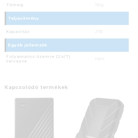
Tömeg
152g
Teljesítmény
Kapacitás
2TB
Egyéb jellemzők
Folyamatos üzemre (24/7)
nem
tervezve
Kapcsolódó termékek