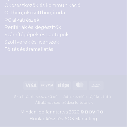
Okoseszközök és kommunikáció
Otthon, okosotthon, iroda
PC alkatrészek
Perifériák és kiegészítők
Számítógépek és Laptopok
Szoftverek és licenszek
Töltés és áramellátás
Visa
PayPal
Stripe
MasterCard
Cash
On
Szállítás és visszaküldés
Adatkezelési tájékoztató
Delivery
Általános szerződési feltételek
Minden jog fenntartva 2026 ©
BOVITO
-
Honlapkészítés: SOS Marketing