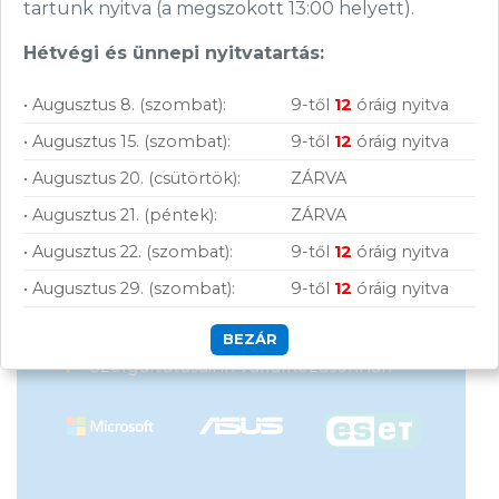
tartunk nyitva (a megszokott 13:00 helyett).
Hétvégi és ünnepi nyitvatartás:
• Augusztus 8. (szombat):
9-től
12
óráig nyitva
Vásárolj nálunk!
• Augusztus 15. (szombat):
9-től
12
óráig nyitva
• Augusztus 20. (csütörtök):
ZÁRVA
Nagy raktárkészlet
• Augusztus 21. (péntek):
ZÁRVA
Garanciavállalás
• Augusztus 22. (szombat):
9-től
12
óráig nyitva
Hűségprogram
• Augusztus 29. (szombat):
9-től
12
óráig nyitva
50 000 Ft felett ingyenes szállítás
BEZÁR
Szolgáltatásaink vállalkozásoknak