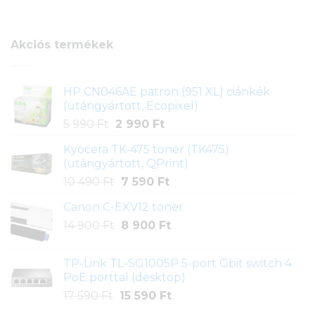
ből,
értékelés
alapján
Akciós termékek
HP CN046AE patron (951 XL) ciánkék
(utángyártott, Ecopixel)
Original
Current
5 990
Ft
2 990
Ft
price
price
Kyocera TK-475 toner (TK475)
was:
is:
(utángyártott, QPrint)
5
2
Original
Current
10 490
Ft
7 590
Ft
990 Ft.
990 Ft.
price
price
Canon C-EXV12 toner
was:
is:
Original
Current
14 900
Ft
10
8 900
Ft
7
price
price
490 Ft.
590 Ft.
was:
is:
TP-Link TL-SG1005P 5-port Gbit switch 4
14
8
PoE porttal (desktop)
900 Ft.
900 Ft.
Original
Current
17 590
Ft
15 590
Ft
price
price