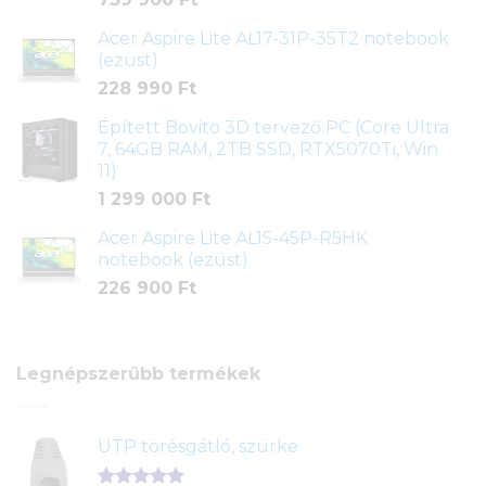
Acer Aspire Lite AL17-31P-35T2 notebook
(ezüst)
228 990
Ft
Épített Bovito 3D tervező PC (Core Ultra
7, 64GB RAM, 2TB SSD, RTX5070Ti, Win
11)
1 299 000
Ft
Acer Aspire Lite AL15-45P-R5HK
notebook (ezüst)
226 900
Ft
Legnépszerűbb termékek
UTP törésgátló, szürke