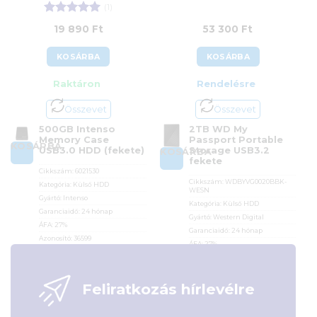
(1)
Értékelés:
5
19 890
Ft
53 300
Ft
/ 5
KOSÁRBA
KOSÁRBA
Raktáron
Rendelésre
Összevet
Összevet
500GB Intenso
2TB WD My
Memory Case
Passport Portable
KOSÁRBA
USB3.0 HDD (fekete)
Storage USB3.2
KOSÁRBA
fekete
Cikkszám:
6021530
Cikkszám:
WDBYVG0020BBK-
Kategória:
Külső HDD
WESN
Gyártó:
Intenso
Kategória:
Külső HDD
Garanciaidő:
24 hónap
Gyártó:
Western Digital
ÁFA:
27%
Garanciaidő:
24 hónap
Azonosító:
36599
ÁFA:
27%
Azonosító:
37061
19 890
Ft
53 300
Ft
Feliratkozás hírlevélre