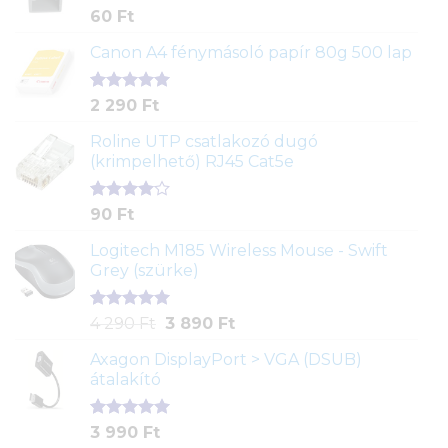
Értékelés
1
60
Ft
5.00
az 5-
ből,
Canon A4 fénymásoló papír 80g 500 lap
értékelés
alapján
Értékelés
2
2 290
Ft
5.00
az 5-
ből,
Roline UTP csatlakozó dugó
értékelés
(krimpelhető) RJ45 Cat5e
alapján
Értékelés
2
90
Ft
4.00
az
5-ből,
Logitech M185 Wireless Mouse - Swift
értékelés
Grey (szürke)
alapján
Értékelés
1
Original
Current
4 290
Ft
3 890
Ft
5.00
az 5-
price
price
ből,
Axagon DisplayPort > VGA (DSUB)
was:
is:
értékelés
átalakító
4
3
alapján
290 Ft.
890 Ft.
Értékelés
1
3 990
Ft
5.00
az 5-