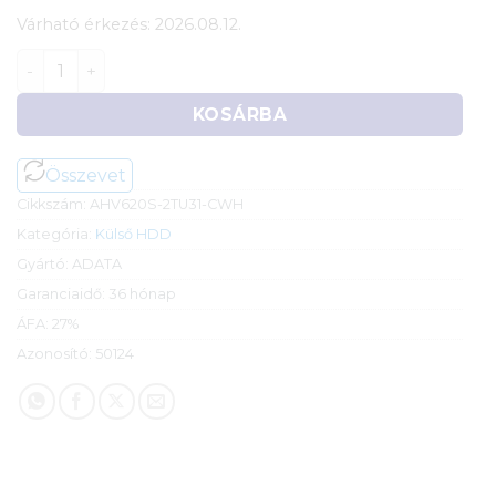
Várható érkezés: 2026.08.12.
2TB ADATA HV620S USB-s HDD USB3.2 fehér mennyis
KOSÁRBA
Összevet
Cikkszám:
AHV620S-2TU31-CWH
Kategória:
Külső HDD
Gyártó:
ADATA
Garanciaidő:
36 hónap
ÁFA:
27%
Azonosító:
50124