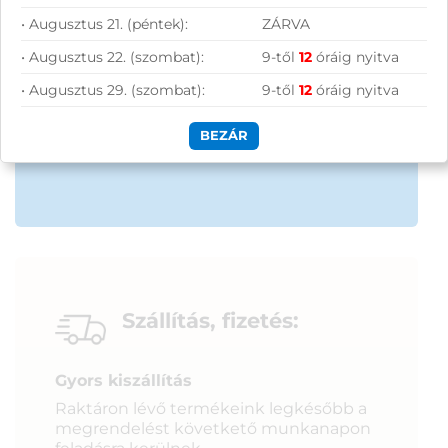
• Augusztus 21. (péntek):
ZÁRVA
50 000 Ft felett ingyenes szállítás
• Augusztus 22. (szombat):
9-től
12
óráig nyitva
Szolgáltatásaink vállalkozásoknak
• Augusztus 29. (szombat):
9-től
12
óráig nyitva
BEZÁR
Szállítás, fizetés:
Gyors kiszállítás
Raktáron lévő termékeink legkésőbb a
megrendelést követkető munkanapon