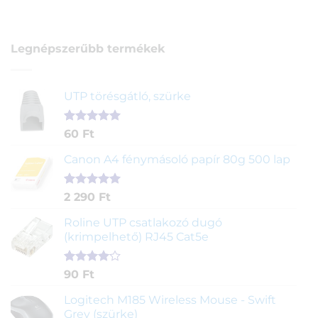
Legnépszerűbb termékek
UTP törésgátló, szürke
Értékelés
1
60
Ft
5.00
az 5-
ből,
Canon A4 fénymásoló papír 80g 500 lap
értékelés
alapján
Értékelés
2
2 290
Ft
5.00
az 5-
ből,
Roline UTP csatlakozó dugó
értékelés
(krimpelhető) RJ45 Cat5e
alapján
Értékelés
2
90
Ft
4.00
az
5-ből,
Logitech M185 Wireless Mouse - Swift
értékelés
Grey (szürke)
alapján