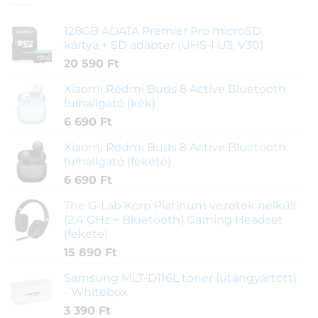
128GB ADATA Premier Pro microSD
kártya + SD adapter (UHS-I U3, V30)
20 590
Ft
Xiaomi Redmi Buds 8 Active Bluetooth
fülhallgató (kék)
6 690
Ft
Xiaomi Redmi Buds 8 Active Bluetooth
fülhallgató (fekete)
6 690
Ft
The G-Lab Korp Platinum vezeték nélküli
(2,4 GHz + Bluetooth) Gaming Headset
(fekete)
15 890
Ft
Samsung MLT-D116L toner (utángyártott)
- Whitebox
3 390
Ft