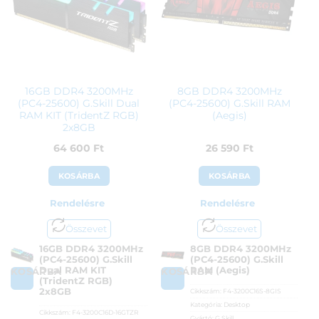
16GB DDR4 3200MHz
8GB DDR4 3200MHz
(PC4-25600) G.Skill Dual
(PC4-25600) G.Skill RAM
RAM KIT (TridentZ RGB)
(Aegis)
2x8GB
64 600
Ft
26 590
Ft
KOSÁRBA
KOSÁRBA
Rendelésre
Rendelésre
Összevet
Összevet
16GB DDR4 3200MHz
8GB DDR4 3200MHz
(PC4-25600) G.Skill
(PC4-25600) G.Skill
Dual RAM KIT
RAM (Aegis)
KOSÁRBA
KOSÁRBA
(TridentZ RGB)
2x8GB
Cikkszám:
F4-3200C16S-8GIS
Kategória:
Desktop
Cikkszám:
F4-3200C16D-16GTZR
Gyártó:
G.Skill