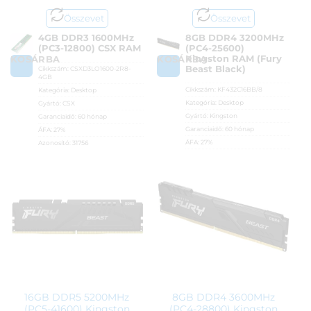
Összevet
Összevet
4GB DDR3 1600MHz
8GB DDR4 3200MHz
(PC3-12800) CSX RAM
(PC4-25600)
Kingston RAM (Fury
KOSÁRBA
KOSÁRBA
Beast Black)
Cikkszám:
CSXD3LO1600-2R8-
4GB
Cikkszám:
KF432C16BB/8
Kategória:
Desktop
Kategória:
Desktop
Gyártó:
CSX
Gyártó:
Kingston
Garanciaidő:
60 hónap
Garanciaidő:
60 hónap
ÁFA:
27%
ÁFA:
27%
Azonosító:
31756
Azonosító:
41852
6 290
Ft
34 990
Ft
16GB DDR5 5200MHz
8GB DDR4 3600MHz
(PC5-41600) Kingston
(PC4-28800) Kingston