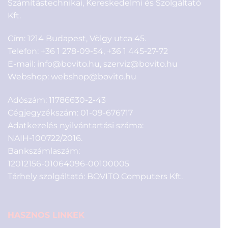
Számítástechnikai, Kereskedelmi és Szolgáltató
Kft.
Cím: 1214 Budapest, Völgy utca 45.
Telefon:
+36 1 278-09-54
,
+36 1 445-27-72
E-mail:
info@bovito.hu
,
szerviz@bovito.hu
Webshop:
webshop@bovito.hu
Adószám: 11786630-2-43
Cégjegyzékszám: 01-09-676717
Adatkezelés nyilvántartási száma:
NAIH-100722/2016.
Bankszámlaszám:
12012156-01064096-00100005
Tárhely szolgáltató: BOVITO Computers Kft.
HASZNOS LINKEK