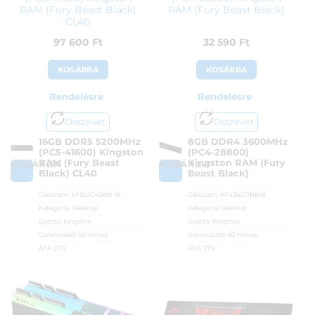
RAM (Fury Beast Black)
RAM (Fury Beast Black)
CL40
97 600
Ft
32 590
Ft
KOSÁRBA
KOSÁRBA
Rendelésre
Rendelésre
Összevet
Összevet
16GB DDR5 5200MHz
8GB DDR4 3600MHz
(PC5-41600) Kingston
(PC4-28800)
RAM (Fury Beast
Kingston RAM (Fury
KOSÁRBA
KOSÁRBA
Black) CL40
Beast Black)
Cikkszám:
KF552C40BB-16
Cikkszám:
KF436C17BB/8
Kategória:
Desktop
Kategória:
Desktop
Gyártó:
Kingston
Gyártó:
Kingston
Garanciaidő:
60 hónap
Garanciaidő:
60 hónap
ÁFA:
27%
ÁFA:
27%
Azonosító:
42124
Azonosító:
41854
97 600
Ft
32 590
Ft