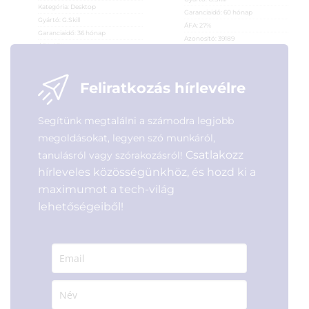
Kategória:
Desktop
Garanciaidő:
60 hónap
Gyártó:
G.Skill
ÁFA:
27%
Garanciaidő:
36 hónap
Azonosító:
39189
ÁFA:
27%
26 590
Ft
Azonosító:
38186
64 600
Ft
Feliratkozás hírlevélre
Segítünk megtalálni a számodra legjobb
megoldásokat, legyen szó munkáról,
Csatlakozz
tanulásról vagy szórakozásról!
hírleveles közösségünkhöz, és hozd ki a
maximumot a tech-világ
lehetőségeiből!