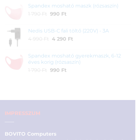
price
price
Spandex mosható maszk (rózsaszín)
was:
is:
Original
Current
1 790
Ft
990
3
Ft
1
price
price
900 Ft.
900 Ft.
was:
is:
Nedis USB-C fali töltő (220V) - 3A
1
990 Ft.
Original
Current
4 990
Ft
4 290
Ft
790 Ft.
price
price
was:
is:
Spandex mosható gyerekmaszk, 6-12
4
4
éves korig (rózsaszín)
990 Ft.
290 Ft.
Original
Current
1 790
Ft
990
Ft
price
price
was:
is:
1
990 Ft.
790 Ft.
IMPRESSZUM
BOVITO Computers