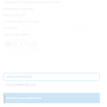
Cikkszám:
CMH16GX4M2D3600C18W
Kategória:
Desktop
Gyártó:
Corsair
Garanciaidő:
60 hónap
ÁFA:
27%
Azonosító:
45367
SPECIFIKÁCIÓK
VÉLEMÉNYEK (0)
Fizikai paraméterek