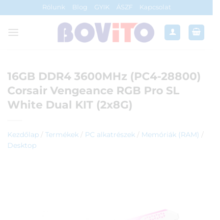
Skip
Rólunk
Blog
GYIK
ÁSZF
Kapcsolat
to
content
16GB DDR4 3600MHz (PC4-28800)
Corsair Vengeance RGB Pro SL
White Dual KIT (2x8G)
Kezdőlap
/
Termékek
/
PC alkatrészek
/
Memóriák (RAM)
/
Desktop