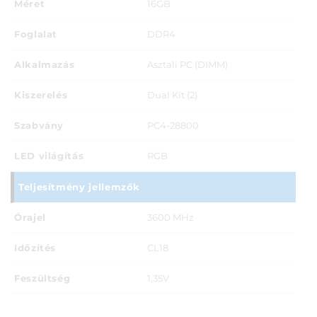
Méret
16GB
Foglalat
DDR4
Alkalmazás
Asztali PC (DIMM)
Kiszerelés
Dual Kit (2)
Szabvány
PC4-28800
LED világítás
RGB
Teljesítmény jellemzők
Órajel
3600 MHz
Időzítés
CL18
Feszültség
1,35V