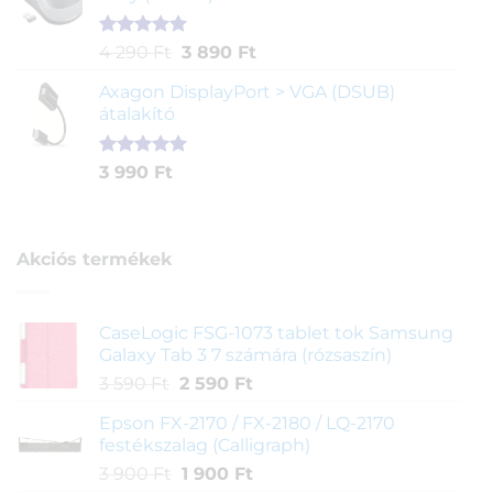
Értékelés
1
Original
Current
4 290
Ft
3 890
Ft
5.00
az 5-
price
price
ből,
Axagon DisplayPort > VGA (DSUB)
was:
is:
értékelés
átalakító
4
3
alapján
290 Ft.
890 Ft.
Értékelés
1
3 990
Ft
5.00
az 5-
ből,
értékelés
alapján
Akciós termékek
CaseLogic FSG-1073 tablet tok Samsung
Galaxy Tab 3 7 számára (rózsaszín)
Original
Current
3 590
Ft
2 590
Ft
price
price
Epson FX-2170 / FX-2180 / LQ-2170
was:
is:
festékszalag (Calligraph)
3
2
Original
Current
3 900
Ft
1 900
Ft
590 Ft.
590 Ft.