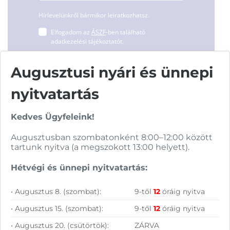
Hírlevelünkről bármikor leiratkozhatsz.
Elfogadom az
ÁSZF
-ben található
adatkezelési tájékoztatót.
Augusztusi nyári és ünnepi
FELIRATKOZOM
nyitvatartás
Kedves Ügyfeleink!
Augusztusban szombatonként 8:00–12:00 között
tartunk nyitva (a megszokott 13:00 helyett).
Vásárolj nálunk!
Hétvégi és ünnepi nyitvatartás:
Nagy raktárkészlet
• Augusztus 8. (szombat):
9-től
12
óráig nyitva
Garanciavállalás
• Augusztus 15. (szombat):
9-től
12
óráig nyitva
• Augusztus 20. (csütörtök):
ZÁRVA
Hűségprogram