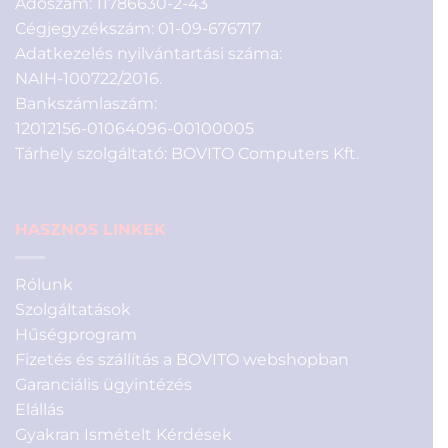
Adószám: 11786630-2-43
Cégjegyzékszám: 01-09-676717
Adatkezelés nyilvántartási száma:
NAIH-100722/2016.
Bankszámlaszám:
12012156-01064096-00100005
Tárhely szolgáltató: BOVITO Computers Kft.
HASZNOS LINKEK
Rólunk
Szolgáltatások
Hűségprogram
Fizetés és szállítás a BOVITO webshopban
Garanciális ügyintézés
Elállás
Gyakran Ismételt Kérdések