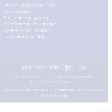
Otthon, okosotthon, iroda
PC alkatrészek
Perifériák és kiegészítők
Számítógépek és Laptopok
Szoftverek és licenszek
Töltés és áramellátás
Visa
PayPal
Stripe
MasterCard
Cash
On
Szállítás és visszaküldés
Adatkezelési tájékoztató
Delivery
Általános szerződési feltételek
Minden jog fenntartva 2026 ©
BOVITO
-
Honlapkészítés:
SOS Marketing