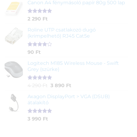
ből,
Canon A4 fénymásoló papír 80g 500 lap
értékelés
alapján
Értékelés
2
2 290
Ft
5.00
az 5-
ből,
Roline UTP csatlakozó dugó
értékelés
(krimpelhető) RJ45 Cat5e
alapján
Értékelés
2
90
Ft
4.00
az
5-ből,
Logitech M185 Wireless Mouse - Swift
értékelés
Grey (szürke)
alapján
Értékelés
1
Original
Current
4 290
Ft
3 890
Ft
5.00
az 5-
price
price
ből,
Axagon DisplayPort > VGA (DSUB)
was:
is:
értékelés
átalakító
4
3
alapján
290 Ft.
890 Ft.
Értékelés
1
3 990
Ft
5.00
az 5-
ből,
értékelés