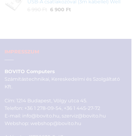
USB-A csatlakozóval (3m kábellel) Well
29
22
Original
Current
6 990
Ft
6 900
Ft
990 Ft.
990 Ft.
price
price
was:
is:
6
6
990 Ft.
900 Ft.
IMPRESSZUM
BOVITO Computers
Számítástechnikai, Kereskedelmi és Szolgáltató
Kft.
Cím: 1214 Budapest, Völgy utca 45.
Telefon:
+36 1 278-09-54
,
+36 1 445-27-72
E-mail:
info@bovito.hu
,
szerviz@bovito.hu
Webshop:
webshop@bovito.hu