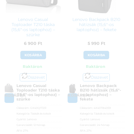
Lenovo Casual
Lenovo Backpack B210
Toploader T210 táska
hátizsák (15,6″-os
(15,6″-os laptophoz) –
laptophoz) – fekete
szürke
6 900
Ft
5 990
Ft
KOSÁRBA
KOSÁRBA
Raktáron
Raktáron
Összevet
Összevet
Lenovo Casual
Lenovo Backpack
Toploader T210 táska
B210 hátizsák (15,6″-
(15,6″-os laptophoz) –
os laptophoz) –
KOSÁRBA
KOSÁRBA
szürke
fekete
Cikkszám:
GX40Q17231
Cikkszám:
4X40T84059
Kategória:
Táskák és tokok
Kategória:
Táskák és tokok
Gyártó:
Lenovo
Gyártó:
Lenovo
Garanciaidő:
12 hónap
Garanciaidő:
24 hónap
ÁFA:
27%
ÁFA:
27%