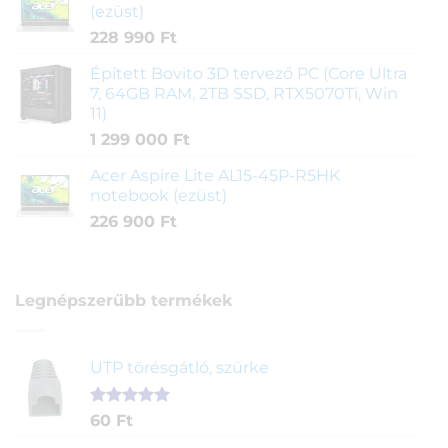
(ezüst)
228 990
Ft
Épített Bovito 3D tervező PC (Core Ultra
7, 64GB RAM, 2TB SSD, RTX5070Ti, Win
11)
1 299 000
Ft
Acer Aspire Lite AL15-45P-R5HK
notebook (ezüst)
226 900
Ft
Legnépszerűbb termékek
UTP törésgátló, szürke
Értékelés
1
60
Ft
5.00
az 5-