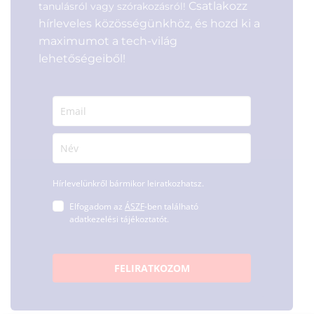
Csatlakozz
tanulásról vagy szórakozásról!
hírleveles közösségünkhöz, és hozd ki a
maximumot a tech-világ
lehetőségeiből!
Hírlevelünkről bármikor leiratkozhatsz.
Elfogadom az
ÁSZF
-ben található
adatkezelési tájékoztatót.
FELIRATKOZOM