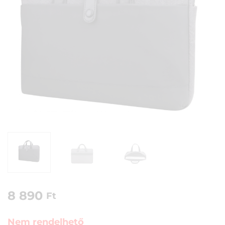
8 890
Ft
Nem rendelhető