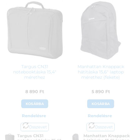
Azonosító:
44601
Azonosító:
44100
6 900
Ft
5 990
Ft
Targus CN31
Manhattan Knappack
notebooktáska 15,4″
hátitáska 15,6″ laptop
mérethez
mérethez (fekete)
8 890
Ft
5 890
Ft
KOSÁRBA
KOSÁRBA
Rendelésre
Rendelésre
Összevet
Összevet
Targus CN31
Manhattan Knappack