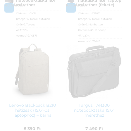
notebooktáska 15,4″
hátitáska 15,6″ laptop
mérethez
mérethez (fekete)
KOSÁRBA
KOSÁRBA
Cikkszám:
CN31
Cikkszám:
439831
Kategória:
Táskák és tokok
Kategória:
Táskák és tokok
Gyártó:
Targus
Gyártó:
Manhattan
ÁFA:
27%
Garanciaidő:
12 hónap
Azonosító:
10571
ÁFA:
27%
Azonosító:
26649
8 890
Ft
5 890
Ft
Lenovo Backpack B210
Targus TAR300
hátizsák (15,6″-os
notebooktáska 15,6″
laptophoz) – barna
mérethez
5 390
Ft
7 490
Ft