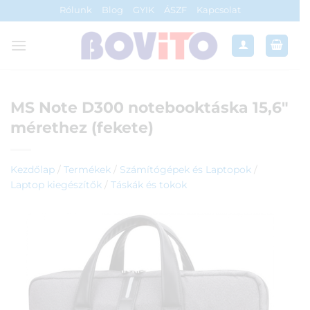
Skip
Rólunk
Blog
GYIK
ÁSZF
Kapcsolat
to
content
MS Note D300 notebooktáska 15,6″
mérethez (fekete)
Kezdőlap
/
Termékek
/
Számítógépek és Laptopok
/
Laptop kiegészítők
/
Táskák és tokok