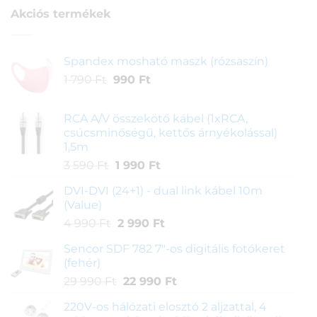
alapján
Akciós termékek
Spandex mosható maszk (rózsaszín)
Original
Current
1 790
Ft
990
Ft
price
price
was:
is:
RCA A/V összekötő kábel (1xRCA,
1
990 Ft.
csúcsminőségű, kettős árnyékolással)
790 Ft.
1,5m
Original
Current
3 590
Ft
1 990
Ft
price
price
DVI-DVI (24+1) - dual link kábel 10m
was:
is:
(Value)
3
1
Original
Current
4 990
Ft
2 990
Ft
590 Ft.
990 Ft.
price
price
Sencor SDF 782 7"-os digitális fotókeret
was:
is:
(fehér)
4
2
Original
Current
29 990
Ft
22 990
Ft
990 Ft.
990 Ft.
price
price
220V-os hálózati elosztó 2 aljzattal, 4
was:
is: