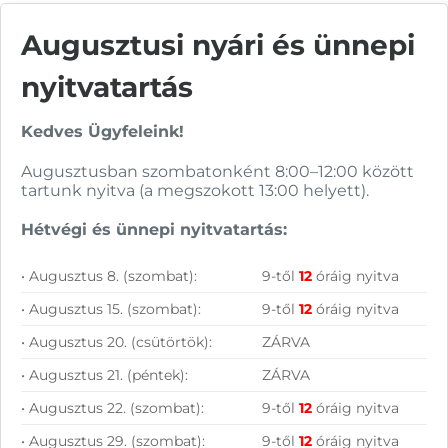
Augusztusi nyári és ünnepi
nyitvatartás
Vásárolj nálunk!
Kedves Ügyfeleink!
Nagy raktárkészlet
Augusztusban szombatonként 8:00–12:00 között
Garanciavállalás
tartunk nyitva (a megszokott 13:00 helyett).
Hűségprogram
Hétvégi és ünnepi nyitvatartás:
50 000 Ft felett ingyenes szállítás
• Augusztus 8. (szombat):
9-től
12
óráig nyitva
Szolgáltatásaink vállalkozásoknak
• Augusztus 15. (szombat):
9-től
12
óráig nyitva
• Augusztus 20. (csütörtök):
ZÁRVA
• Augusztus 21. (péntek):
ZÁRVA
• Augusztus 22. (szombat):
9-től
12
óráig nyitva
• Augusztus 29. (szombat):
9-től
12
óráig nyitva