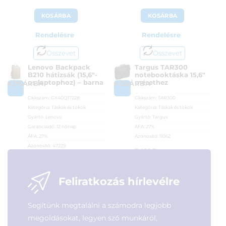
KOSÁRBA
KOSÁRBA
Rendelésre
Rendelésre
Összevet
Összevet
Lenovo Backpack
Targus TAR300
B210 hátizsák (15,6″-
notebooktáska 15,6″
os laptophoz) – barna
mérethez
KOSÁRBA
KOSÁRBA
Cikkszám:
GX40Q17228
Cikkszám:
TAR300
Kategória:
Táskák és tokok
Kategória:
Táskák és tokok
Gyártó:
Lenovo
Gyártó:
Targus
Garanciaidő:
12 hónap
ÁFA:
27%
ÁFA:
27%
Azonosító:
11062
Azonosító:
47229
7 490
Ft
5 390
Ft
Feliratkozás hírlevélre
Segítünk megtalálni a számodra legjobb
megoldásokat, legyen szó munkáról,