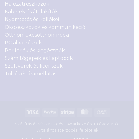
Hálózati eszközök
Kábelek és átalakítók
Nyomtatás és kellékei
Okoseszközök és kommunikáció
Otthon, okosotthon, iroda
PC alkatrészek
Perifériák és kiegészítők
Számítógépek és Laptopok
Szoftverek és licenszek
Töltés és áramellátás
Visa
PayPal
Stripe
MasterCard
Cash
On
Szállítás és visszaküldés
Adatkezelési tájékoztató
Delivery
Általános szerződési feltételek