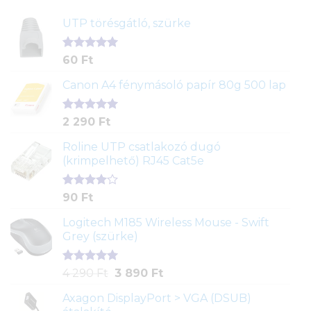
UTP törésgátló, szürke
Értékelés
1
60
Ft
5.00
az 5-
ből,
Canon A4 fénymásoló papír 80g 500 lap
értékelés
alapján
Értékelés
2
2 290
Ft
5.00
az 5-
ből,
Roline UTP csatlakozó dugó
értékelés
(krimpelhető) RJ45 Cat5e
alapján
Értékelés
2
90
Ft
4.00
az
5-ből,
Logitech M185 Wireless Mouse - Swift
értékelés
Grey (szürke)
alapján
Értékelés
1
Original
Current
4 290
Ft
3 890
Ft
5.00
az 5-
price
price
ből,
Axagon DisplayPort > VGA (DSUB)
was:
is:
értékelés