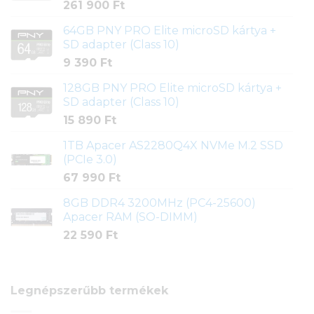
261 900
Ft
64GB PNY PRO Elite microSD kártya +
SD adapter (Class 10)
9 390
Ft
128GB PNY PRO Elite microSD kártya +
SD adapter (Class 10)
15 890
Ft
1TB Apacer AS2280Q4X NVMe M.2 SSD
(PCIe 3.0)
67 990
Ft
8GB DDR4 3200MHz (PC4-25600)
Apacer RAM (SO-DIMM)
22 590
Ft
Legnépszerűbb termékek