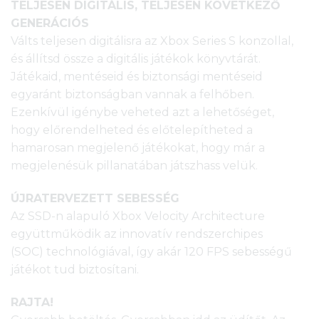
TELJESEN DIGITÁLIS, TELJESEN KÖVETKEZŐ
GENERÁCIÓS
Válts teljesen digitálisra az Xbox Series S konzollal,
és állítsd össze a digitális játékok könyvtárát.
Játékaid, mentéseid és biztonsági mentéseid
egyaránt biztonságban vannak a felhőben.
Ezenkívül igénybe veheted azt a lehetőséget,
hogy előrendelheted és előtelepítheted a
hamarosan megjelenő játékokat, hogy már a
megjelenésük pillanatában játszhass velük.
ÚJRATERVEZETT SEBESSÉG
Az SSD-n alapuló Xbox Velocity Architecture
együttműködik az innovatív rendszerchipes
(SOC) technológiával, így akár 120 FPS sebességű
játékot tud biztosítani.
RAJTA!