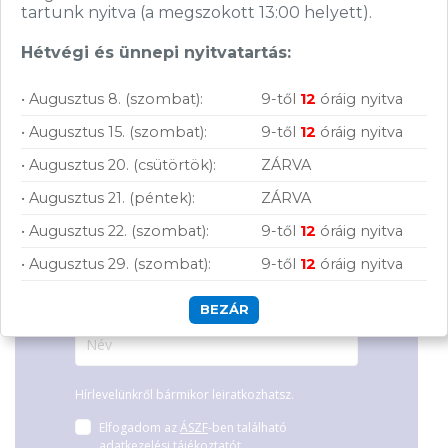
tartunk nyitva (a megszokott 13:00 helyett).
112 900
Ft
258 900
Ft
Hétvégi és ünnepi nyitvatartás:
Feliratkozás hírlevélre
• Augusztus 8. (szombat):
9-től
12
óráig nyitva
Segítünk megtalálni a számodra legjobb
• Augusztus 15. (szombat):
9-től
12
óráig nyitva
megoldásokat, legyen szó munkáról,
• Augusztus 20. (csütörtök):
ZÁRVA
Csatlakozz
tanulásról vagy szórakozásról!
hírleveles közösségünkhöz, és hozd ki a
• Augusztus 21. (péntek):
ZÁRVA
maximumot a tech-világ lehetőségeiből!
• Augusztus 22. (szombat):
9-től
12
óráig nyitva
• Augusztus 29. (szombat):
9-től
12
óráig nyitva
BEZÁR
Hírlevelünkről bármikor leiratkozhatsz.
Elfogadom az
ÁSZF
-ben található
adatkezelési tájékoztatót.