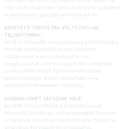
Gyorsabb betöltés. Gyorsabban idd az üdítőt. Az
SSD-vel működő Xbox Series S konzolon a játékok
számottevően gyorsabban töltődnek be.
BŐVÍTETT TARTALOM. VÁLTOZATLAN
TELJESÍTMÉNY.
Az Xbox Series X|S konzol Seagate bővítőkártyái a
dedikált tárhelybővítő porton keresztül
csatlakoznak a konzol hátuljához, és
megduplázzák a konzol egyedi SSD-élményét,
további játéktárolást biztosítva változatlan
teljesítménnyel. (Külön vásárolható meg,
különböző méretekben kapható.).
JOBBAN LEHET JÁTSZANI VELE.
Az AMD Zen 2 és RDNA 2 architektúrájával
felszerelt DirectX ray tracing valósághű fényeket,
árnyékokat és pontos tükröződéseket biztosít a
dinamikus, élő világok létrehozásához.