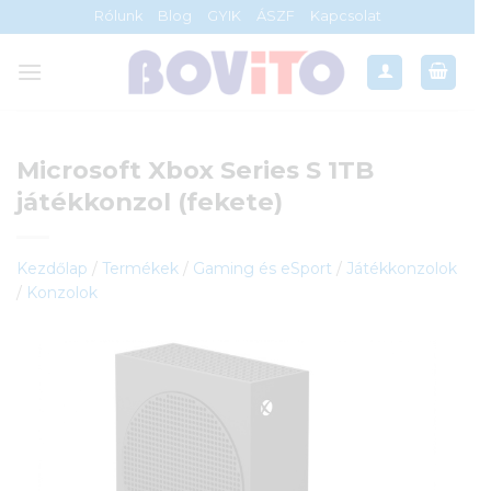
Skip
Rólunk
Blog
GYIK
ÁSZF
Kapcsolat
to
content
Microsoft Xbox Series S 1TB
játékkonzol (fekete)
Kezdőlap
/
Termékek
/
Gaming és eSport
/
Játékkonzolok
/
Konzolok