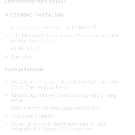
Lemezmeghajtó nélkül!
A CSOMAG TARTALMA:
Xbox Series S konzol 1TB tárhellyel
1 db Microsoft Xbox Series X/S fekete vezeték
nélküli kontroller
HDMI-kábel
Tápkábel
Főbb jellemzők
Visszafelé kompatibilitás játékokkal és minden
Xbox One kiegészítővel
Játszd úgy kedvenceidet, ahogy eddig még
soha
Felskálázott 4K támogatás és 120 fps
Gyors betöltési idő
Olyan játékokkal játszhatsz rajta, mint a
Starfield, EA Sports FC 24 vagy az