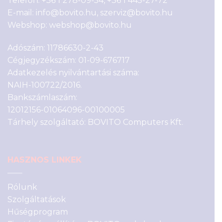
Telefon:
+36 1 278-09-54
,
+36 1 445-27-72
E-mail:
info@bovito.hu
,
szerviz@bovito.hu
Webshop:
webshop@bovito.hu
Adószám: 11786630-2-43
Cégjegyzékszám: 01-09-676717
Adatkezelés nyilvántartási száma:
NAIH-100722/2016.
Bankszámlaszám:
12012156-01064096-00100005
Tárhely szolgáltató: BOVITO Computers Kft.
HASZNOS LINKEK
Rólunk
Szolgáltatások
Hűségprogram