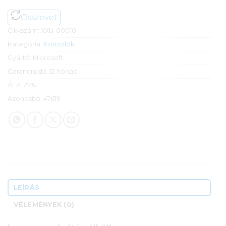
Összevet
Cikkszám:
XXU-00010
Kategória:
Konzolok
Gyártó:
Microsoft
Garanciaidő:
12 hónap
ÁFA:
27%
Azonosító:
47619
LEÍRÁS
VÉLEMÉNYEK (0)