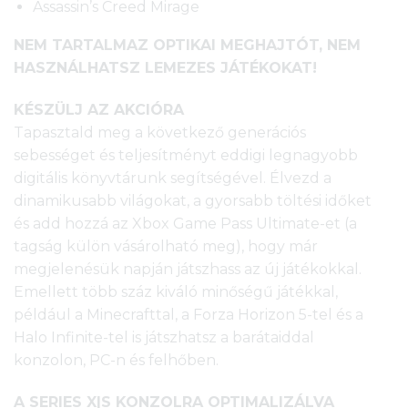
Assassin’s Creed Mirage
NEM TARTALMAZ OPTIKAI MEGHAJTÓT, NEM
HASZNÁLHATSZ LEMEZES JÁTÉKOKAT!
KÉSZÜLJ AZ AKCIÓRA
Tapasztald meg a következő generációs
sebességet és teljesítményt eddigi legnagyobb
digitális könyvtárunk segítségével. Élvezd a
dinamikusabb világokat, a gyorsabb töltési időket
és add hozzá az Xbox Game Pass Ultimate-et (a
tagság külön vásárolható meg), hogy már
megjelenésük napján játszhass az új játékokkal.
Emellett több száz kiváló minőségű játékkal,
például a Minecrafttal, a Forza Horizon 5-tel és a
Halo Infinite-tel is játszhatsz a barátaiddal
konzolon, PC-n és felhőben.
A SERIES X|S KONZOLRA OPTIMALIZÁLVA