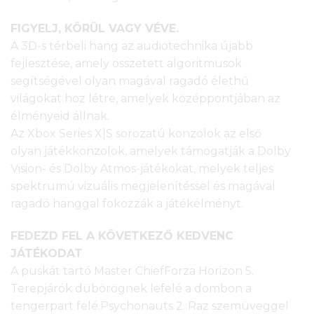
FIGYELJ, KÖRÜL VAGY VÉVE.
A 3D-s térbeli hang az audiotechnika újabb
fejlesztése, amely összetett algoritmusok
segítségével olyan magával ragadó élethű
világokat hoz létre, amelyek középpontjában az
élményeid állnak.
Az Xbox Series X|S sorozatú konzolok az első
olyan játékkonzolok, amelyek támogatják a Dolby
Vision- és Dolby Atmos-játékokat, melyek teljes
spektrumú vizuális megjelenítéssel és magával
ragadó hanggal fokozzák a játékélményt.
FEDEZD FEL A KÖVETKEZŐ KEDVENC
JÁTÉKODAT
A puskát tartó Master ChiefForza Horizon 5.
Terepjárók dübörögnek lefelé a dombon a
tengerpart felé.Psychonauts 2. Raz szemüveggel