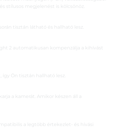
s stílusos megjelenést is kölcsönöz.
n tisztán látható és hallható lesz.
ight 2 automatikusan kompenzálja a kihívást
így Ön tisztán hallható lesz.
arja a kamerát. Amikor készen áll a
tibilis a legtöbb értekezlet- és hívási