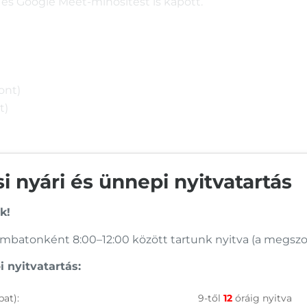
és Google Meet-minősítést is kapott.
ont)
t)
 nyári és ünnepi nyitvatartás
with anti-reflective coating
k!
batonként 8:00–12:00 között tartunk nyitva (a megszoko
 nyitvatartás:
at):
9-től
12
óráig nyitva