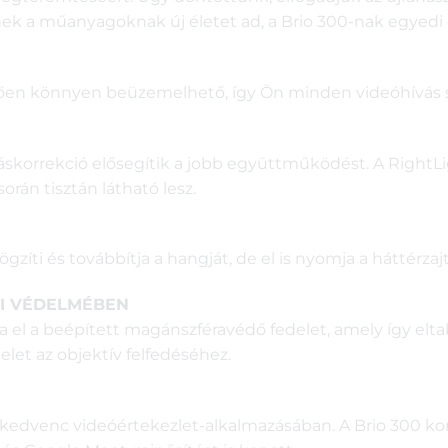
k a műanyagoknak új életet ad, a Brio 300-nak egyedi é
en könnyen beüzemelhető, így Ön minden videóhívás sorá
áskorrekció elősegítik a jobb együttműködést. A RightL
orán tisztán látható lesz.
i és továbbítja a hangját, de el is nyomja a háttérzajt, 
I VÉDELMÉBEN
 el a beépített magánszféravédő fedelet, amely így eltak
elet az objektív felfedéséhez.
dvenc videóértekezlet-alkalmazásában. A Brio 300 kompa