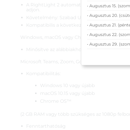
A RightLight 2 automatikusan állítja be a fé
• Augusztus 15. (szom
adjon.
• Augusztus 20. (csüt
Követelmény: Szabad USB-C-port
• Augusztus 21. (pénte
Kompatibilis a következővel:
• Augusztus 22. (szom
Windows, macOS vagy ChromeOS és lényegében 
• Augusztus 29. (szo
Minősítve az alábbiakhoz:
Microsoft Teams, Zoom, Google Meet, Works 
Kompatibilitás:
Windows 10 vagy újabb
macOS 10.15 vagy újabb
Chrome OS™
(2 GB RAM vagy több szükséges az 1080p felbon
Fenntarthatóság