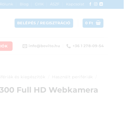
Rólunk
Blog
GYIK
ÁSZF
Kapcsolat
BELÉPÉS / REGISZTRÁCIÓ
0
Ft
IÓK
info@bovito.hu
+36 1 278-09-54
ifériák és kiegészítők
/
Használt perifériák
/
 300 Full HD Webkamera