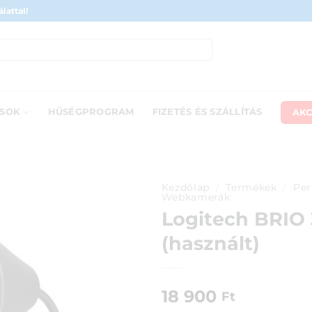
lattal!
AKC
ÁSOK
HŰSÉGPROGRAM
FIZETÉS ÉS SZÁLLÍTÁS
Kezdőlap
/
Termékek
/
Per
Webkamerák
Logitech BRIO
(használt)
18 900
Ft