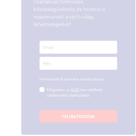
Csatlakozz hírleveles
közösségünkhöz, és hozd ki a
maximumot a tech-világ
lehetőségeiből!
Hírlevelünkről bármikor leiratkozhatsz.
Elfogadom az
ÁSZF
-ben található
adatkezelési tájékoztatót.
FELIRATKOZOM