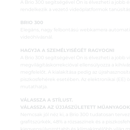
A Brio 300 segítségével Ön is élvezheti a jobb
rendelkezik a vezető videóplatformok tanúsítás
BRIO 300
Elegáns, nagy felbontású webkamera automatik
videóhívásnál.
HAGYJA A SZEMÉLYISÉGÉT RAGYOGNI
A Brio 300 segítségével Ön is élvezheti a jobb
megvilágításkorrekcióval ellensúlyozza a kihívá
megfelelőt. A kialakítása pedig az újrahaszno
piszkosfehérek esetében. Az elektronikai (EE) 
mutathatja.
VÁLASSZA A STÍLUST.
VÁLASSZA AZ ÚJJÁSZÜLETETT MŰANYAGOK
Nemcsak jól néz ki, a Brio 300 tudatosan terv
grafitszürkék, 48% a rózsaszínek és a piszkosfe
kiegyensúlyozottabb és klímakímélőbb világ m