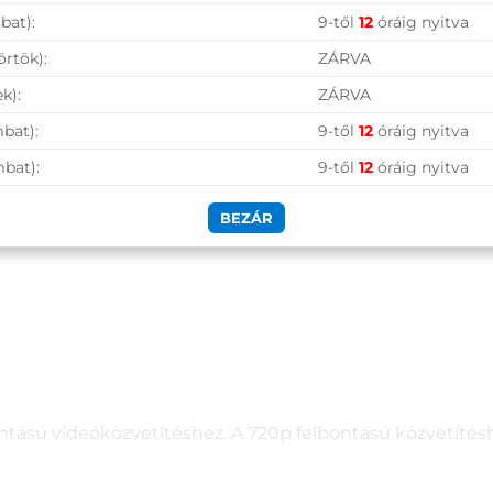
nyerőt és a kontrasztot, és bonyolult fényviszonyok ese
bat):
9-től
12
óráig nyitva
örtök):
ZÁRVA
k):
ZÁRVA
bat):
9-től
12
óráig nyitva
bármely népszerű videóhívó platform 1A Logi Tune a
mbat):
9-től
12
óráig nyitva
BEZÁR
With Chromebook
tású videóközvetítéshez. A 720p felbontású közvetítésh