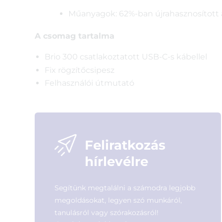
Műanyagok: 62%-ban újrahasznosított
A csomag tartalma
Brio 300 csatlakoztatott USB-C-s kábellel
Fix rögzítőcsipesz
Felhasználói útmutató
Feliratkozás
hírlevélre
Segítünk megtalálni a számodra legjobb
megoldásokat, legyen szó munkáról,
tanulásról vagy szórakozásról!