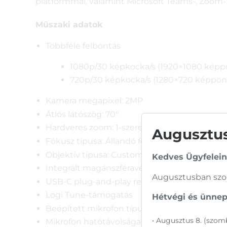
platformmal, valamint Microsoft Teams-, Zoom- 
Műszaki adatok
Többféle felbontás
1080p/30 képkocka/s (1920×1080 képp
720p/30 képkocka/s (1280×720 képpon
Kamera megapixel: 2MP
Átlós látószög: 70°
Hardveres zoom: 1-szeres digitális zoom
Augusztusi
Fókusz típusa: Állandó fókusz
Objektív típusa: Custom Logi 4 element lens 
Kedves Ügyfelein
Integrált magánszféravédő fedél
Augusztusban szom
USB-C plug-and-play rendszerű csatlakozás
Logi Tune-támogatás
Hétvégi és ünnepi
Beépített mikrofon típusa: Monó mikrofon
• Augusztus 8. (szomb
Mikrofon hatótávolsága: Legfeljebb 1.22 m