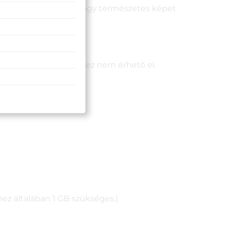
tén korrekciót végez, hogy természetes képet
 ChromeOS rendszerhez nem érhető el.
ez általában 1 GB szükséges.)