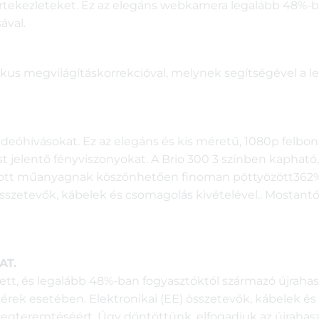
 értekezleteket. Ez az elegáns webkamera legalább 48%-
ával.
us megvilágításkorrekcióval, melynek segítségével a 
 videóhívásokat. Ez az elegáns és kis méretű, 1080p fe
st jelentő fényviszonyokat. A Brio 300 3 színben kapható
sított műanyagnak köszönhetően finoman pöttyözött362% a
összetevők, kábelek és csomagolás kivételével.. Mostant
AT.
ezett, és legalább 48%-ban fogyasztóktól származó újrah
hérek esetében. Elektronikai (EE) összetevők, kábelek é
egteremtéséért. Úgy döntöttünk, elfogadjuk az újrahas