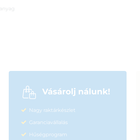
 anyag
Vásárolj nálunk!
Nagy raktárkészlet
Garanciavállalás
Hűségprogram