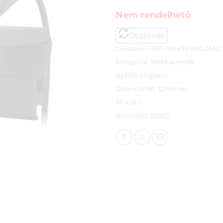
Nem rendelhető
Összevet
Cikkszám:
960-001436 HASZÁNL
Kategória:
Webkamerák
Gyártó:
Logitech
Garanciaidő:
12 hónap
ÁFA:
0%
Azonosító:
52885