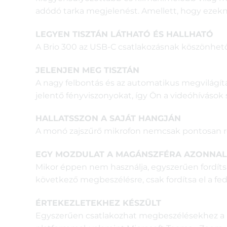
adódó tarka megjelenést. Amellett, hogy ezekne
LEGYEN TISZTÁN LÁTHATÓ ÉS HALLHATÓ
A Brio 300 az USB-C csatlakozásnak köszönhető
JELENJEN MEG TISZTÁN
A nagy felbontás és az automatikus megvilágít
jelentő fényviszonyokat, így Ön a videóhívások s
HALLATSSZON A SAJÁT HANGJÁN
A monó zajszűrő mikrofon nemcsak pontosan rögzít
EGY MOZDULAT A MAGÁNSZFÉRA AZONNAL
Mikor éppen nem használja, egyszerűen fordítsa
következő megbeszélésre, csak fordítsa el a fed
ÉRTEKEZLETEKHEZ KÉSZÜLT
Egyszerűen csatlakozhat megbeszélésekhez a ke