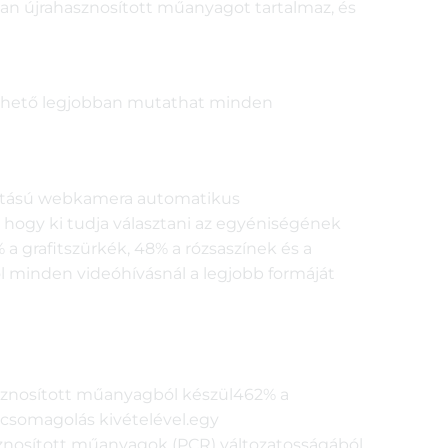
ban újrahasznosított műanyagot tartalmaz, és
lehető legjobban mutathat minden
lbontású webkamera automatikus
, hogy ki tudja választani az egyéniségének
 grafitszürkék, 48% a rózsaszínek és a
ól minden videóhívásnál a legjobb formáját
asznosított műanyagból készül462% a
s csomagolás kivételével.egy
znosított műanyagok (PCR) változatosságából