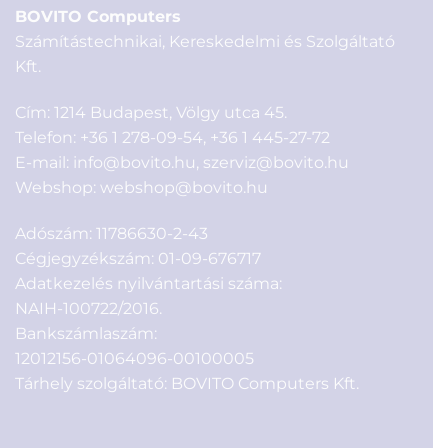
BOVITO Computers
Számítástechnikai, Kereskedelmi és Szolgáltató
Kft.
Cím: 1214 Budapest, Völgy utca 45.
Telefon:
+36 1 278-09-54
,
+36 1 445-27-72
E-mail:
info@bovito.hu
,
szerviz@bovito.hu
Webshop:
webshop@bovito.hu
Adószám: 11786630-2-43
Cégjegyzékszám: 01-09-676717
Adatkezelés nyilvántartási száma:
NAIH-100722/2016.
Bankszámlaszám:
12012156-01064096-00100005
Tárhely szolgáltató: BOVITO Computers Kft.