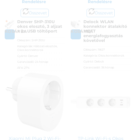
Rendelésre
Rendelésre
Összevet
Összevet
Denver SHP-310U
Delock WLAN
okos elosztó, 3 aljzat
konnektor átalakító
+ 2x USB töltőport
MQTT
KOSÁRBA
KOSÁRBA
energiafogyasztás
követővel
Cikkszám:
SHP-310U
Kategóriák:
Hálózati elosztók
,
Cikkszám:
11827
Okos konnektorok
Kategória:
Okos konnektorok
Gyártó:
Denver
Gyártó:
Delock
Garanciaidő:
24 hónap
Garanciaidő:
36 hónap
ÁFA:
27%
ÁFA:
27%
Azonosító:
52116
Azonosító:
41469
8 790
Ft
10 490
Ft
Xiaomi Mi Plug 2 Wi-Fi-
TP-Link Wi-Fi-s Okos