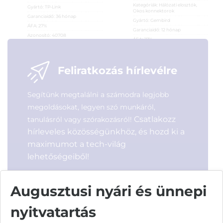
Kategóriák:
Hálózati elosztók
,
Gyártó:
TP-Link
Okos konnektorok
Garanciaidő:
36 hónap
Gyártó:
Gembird
ÁFA:
27%
Garanciaidő:
12 hónap
Azonosító:
40708
ÁFA:
27%
Azonosító:
48469
9 690
Ft
7 490
Ft
Feliratkozás hírlevélre
Segítünk megtalálni a számodra legjobb
megoldásokat, legyen szó munkáról,
Csatlakozz
tanulásról vagy szórakozásról!
hírleveles közösségünkhöz, és hozd ki a
maximumot a tech-világ
lehetőségeiből!
Augusztusi nyári és ünnepi
nyitvatartás