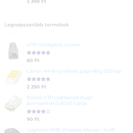
3 390
Ft
Legnépszerűbb termékek
UTP törésgátló, szürke
Értékelés
1
60
Ft
5.00
az 5-
ből,
Canon A4 fénymásoló papír 80g 500 lap
értékelés
alapján
Értékelés
2
2 290
Ft
5.00
az 5-
ből,
Roline UTP csatlakozó dugó
értékelés
(krimpelhető) RJ45 Cat5e
alapján
Értékelés
2
90
Ft
4.00
az
5-ből,
Logitech M185 Wireless Mouse - Swift
értékelés