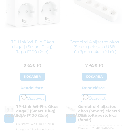
TP-Link Wi-Fi-s Okos
Gembird 4 aljzatos okos
dugalj (Smart Plug)
(Smart) elosztó USB
Tapo P100 (2db)
töltőportokkal (fehér)
9 690
Ft
7 490
Ft
KOSÁRBA
KOSÁRBA
Rendelésre
Rendelésre
Összevet
Összevet
TP-Link Wi-Fi-s Okos
Gembird 4 aljzatos
dugalj (Smart Plug)
okos (Smart) elosztó
Tapo P100 (2db)
USB töltőportokkal
KOSÁRBA
KOSÁRBA
(fehér)
Cikkszám:
TAPO P100(2-PACK)
Cikkszám:
TSL-PS-S4U-01-W
Kategória:
Okos konnektorok