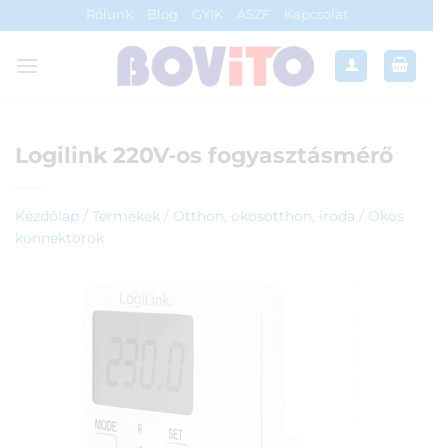
Skip
Rólunk
Blog
GYIK
ÁSZF
Kapcsolat
to
content
Logilink 220V-os fogyasztásmérő
Kezdőlap
/
Termékek
/
Otthon, okosotthon, iroda
/
Okos
konnektorok