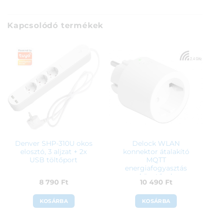
Kapcsolódó termékek
Denver SHP-310U okos
Delock WLAN
elosztó, 3 aljzat + 2x
konnektor átalakító
USB töltőport
MQTT
energiafogyasztás
követővel
8 790
Ft
10 490
Ft
KOSÁRBA
KOSÁRBA