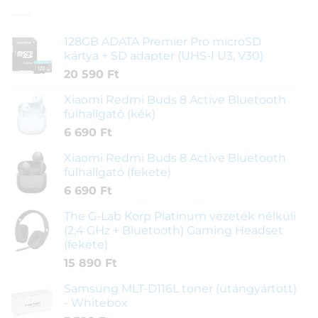
128GB ADATA Premier Pro microSD
kártya + SD adapter (UHS-I U3, V30)
20 590
Ft
Xiaomi Redmi Buds 8 Active Bluetooth
fülhallgató (kék)
6 690
Ft
Xiaomi Redmi Buds 8 Active Bluetooth
fülhallgató (fekete)
6 690
Ft
The G-Lab Korp Platinum vezeték nélküli
(2,4 GHz + Bluetooth) Gaming Headset
(fekete)
15 890
Ft
Samsung MLT-D116L toner (utángyártott)
- Whitebox