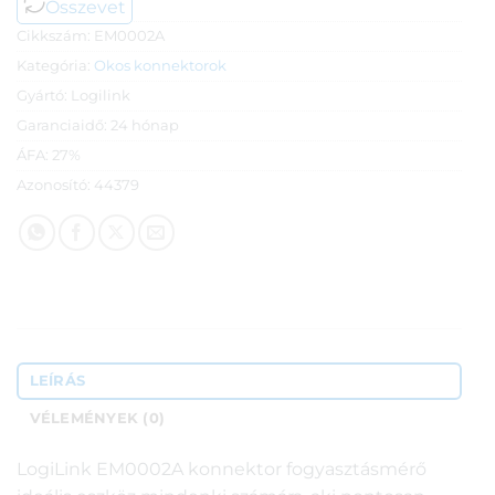
Összevet
Cikkszám:
EM0002A
Kategória:
Okos konnektorok
Gyártó:
Logilink
Garanciaidő:
24 hónap
ÁFA:
27%
Azonosító:
44379
LEÍRÁS
VÉLEMÉNYEK (0)
LogiLink EM0002A konnektor fogyasztásmérő