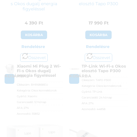
s Okos dugalj energia
elosztó Tapo P300
figyeléssel
4 390
Ft
17 990
Ft
KOSÁRBA
KOSÁRBA
Rendelésre
Rendelésre
Összevet
Összevet
Xiaomi Mi Plug 2 Wi-
TP-Link Wi-Fi-s Okos
Fi-s Okos dugalj
elosztó Tapo P300
energia figyeléssel
KOSÁRBA
KOSÁRBA
Cikkszám:
TAPO P300
Cikkszám:
BHR6868EU
Kategória:
Okos konnektorok
Kategória:
Okos konnektorok
Gyártó:
TP-Link
Gyártó:
Xiaomi
Garanciaidő:
24 hónap
Garanciaidő:
12 hónap
ÁFA:
27%
ÁFA:
27%
Azonosító:
44858
Azonosító:
55852
17 990
Ft
4 390
Ft