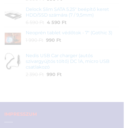
price
price
Delock Slim SATA 5.25" beépítő keret
was:
is:
HDD/SSD számára (7 / 9,5mm)
2
990 Ft.
Original
Current
6 590
Ft
4 590
Ft
990 Ft.
price
price
Neoprén tablet védőtok - 7" (Gothic 3)
was:
is:
Original
Current
1 990
Ft
990
6
Ft
4
price
price
590 Ft.
590 Ft.
was:
is:
Nedis USB Car charger (autós
1
990 Ft.
szivargyújtós töltő) DC 1A, micro USB
990 Ft.
csatlakozó
Original
Current
2 390
Ft
990
Ft
price
price
was:
is:
2
990 Ft.
390 Ft.
IMPRESSZUM