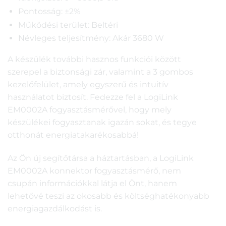
Pontosság: ±2%
Működési terület: Beltéri
Névleges teljesítmény: Akár 3680 W
A készülék további hasznos funkciói között
szerepel a biztonsági zár, valamint a 3 gombos
kezelőfelület, amely egyszerű és intuitív
használatot biztosít. Fedezze fel a LogiLink
EM0002A fogyasztásmérővel, hogy mely
készülékei fogyasztanak igazán sokat, és tegye
otthonát energiatakarékosabbá!
Az Ön új segítőtársa a háztartásban, a LogiLink
EM0002A konnektor fogyasztásmérő, nem
csupán információkkal látja el Önt, hanem
lehetővé teszi az okosabb és költséghatékonyabb
energiagazdálkodást is.