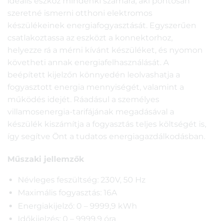
ideális eszköz mindenki számára, aki pontosan
szeretné ismerni otthoni elektromos
készülékeinek energiafogyasztását. Egyszerűen
csatlakoztassa az eszközt a konnektorhoz,
helyezze rá a mérni kívánt készüléket, és nyomon
követheti annak energiafelhasználását. A
beépített kijelzőn könnyedén leolvashatja a
fogyasztott energia mennyiségét, valamint a
működés idejét. Ráadásul a személyes
villamosenergia-tarifájának megadásával a
készülék kiszámítja a fogyasztás teljes költségét is,
így segítve Önt a tudatos energiagazdálkodásban.
Műszaki jellemzők
Névleges feszültség: 230V, 50 Hz
Maximális fogyasztás: 16A
Energiakijelző: 0 – 9999,9 kWh
Időkijelzés: 0 – 9999,9 óra