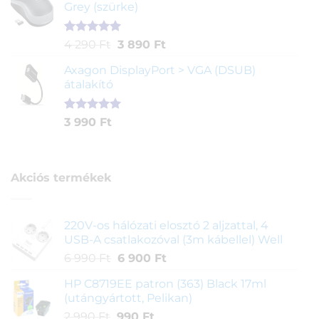
Grey (szürke)
alapján
Értékelés
1
Original
Current
4 290
Ft
3 890
Ft
5.00
az 5-
price
price
ből,
Axagon DisplayPort > VGA (DSUB)
was:
is:
értékelés
átalakító
4
3
alapján
290 Ft.
890 Ft.
Értékelés
1
3 990
Ft
5.00
az 5-
ből,
értékelés
alapján
Akciós termékek
220V-os hálózati elosztó 2 aljzattal, 4
USB-A csatlakozóval (3m kábellel) Well
Original
Current
6 990
Ft
6 900
Ft
price
price
HP C8719EE patron (363) Black 17ml
was:
is:
(utángyártott, Pelikan)
6
6
Original
Current
2 990
Ft
990
Ft
990 Ft.
900 Ft.