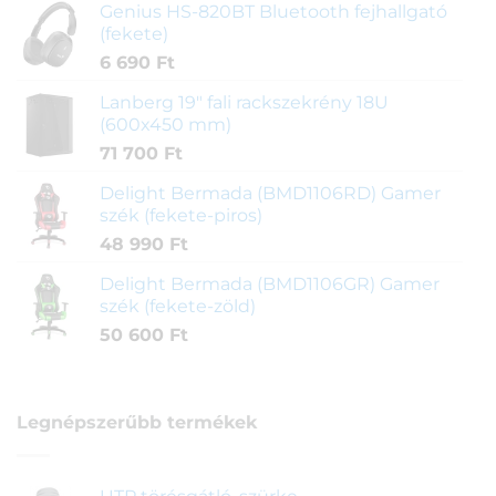
Genius HS-820BT Bluetooth fejhallgató
(fekete)
6 690
Ft
Lanberg 19" fali rackszekrény 18U
(600x450 mm)
71 700
Ft
Delight Bermada (BMD1106RD) Gamer
szék (fekete-piros)
48 990
Ft
Delight Bermada (BMD1106GR) Gamer
szék (fekete-zöld)
50 600
Ft
Legnépszerűbb termékek