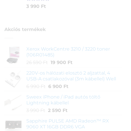
Értékelés
1
3 990
Ft
5.00
az 5-
ből,
értékelés
alapján
Akciós termékek
Xerox WorkCentre 3210 / 3220 toner
(106R01485)
Original
Current
26 590
Ft
19 900
Ft
price
price
220V-os hálózati elosztó 2 aljzattal, 4
was:
is:
USB-A csatlakozóval (3m kábellel) Well
26
19
Original
Current
6 990
Ft
6 900
Ft
590 Ft.
900 Ft.
price
price
Sweex iPhone / iPad autós töltő
was:
is:
Lightning kábellel
6
6
Original
Current
3 990
Ft
2 590
Ft
990 Ft.
900 Ft.
price
price
Sapphire PULSE AMD Radeon™ RX
was:
is:
9060 XT 16GB DDR6 VGA
3
2