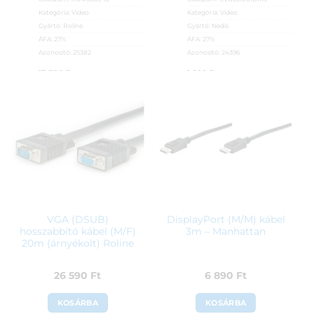
Kategória:
Video
Kategória:
Video
Gyártó:
Roline
Gyártó:
Nedis
ÁFA:
27%
ÁFA:
27%
Azonosító:
25382
Azonosító:
24396
17 790
Ft
1 890
Ft
VGA (DSUB)
DisplayPort (M/M) kábel
hosszabbító kábel (M/F)
3m – Manhattan
20m (árnyékolt) Roline
26 590
Ft
6 890
Ft
KOSÁRBA
KOSÁRBA