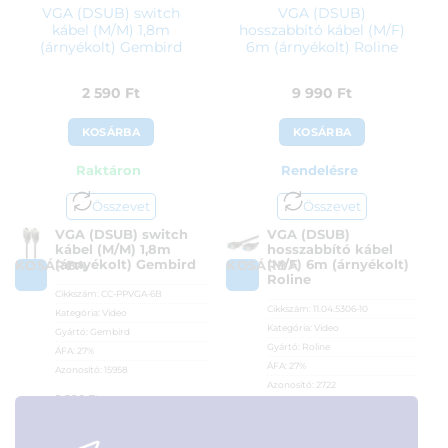
VGA (DSUB) switch
VGA (DSUB)
kábel (M/M) 1,8m
hosszabbító kábel (M/F)
(árnyékolt) Gembird
6m (árnyékolt) Roline
2 590
Ft
9 990
Ft
KOSÁRBA
KOSÁRBA
Raktáron
Rendelésre
Összevet
Összevet
VGA (DSUB) switch
VGA (DSUB)
kábel (M/M) 1,8m
hosszabbító kábel
(árnyékolt) Gembird
(M/F) 6m (árnyékolt)
KOSÁRBA
KOSÁRBA
Roline
Cikkszám:
CC-PPVGA-6B
Cikkszám:
11.04.5306-10
Kategória:
Video
Kategória:
Video
Gyártó:
Gembird
Gyártó:
Roline
ÁFA:
27%
ÁFA:
27%
Azonosító:
15958
Azonosító:
2722
2 590
Ft
9 990
Ft