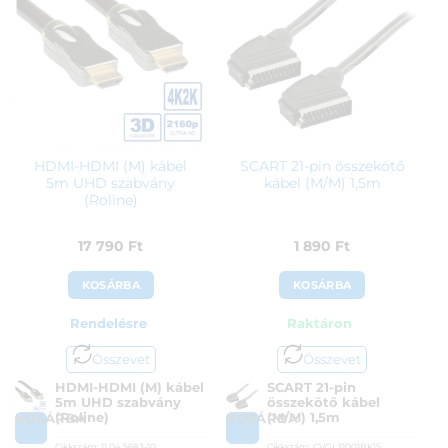
HDMI-HDMI (M) kábel
SCART 21-pin összekötő
5m UHD szabvány
kábel (M/M) 1,5m
(Roline)
17 790
Ft
1 890
Ft
KOSÁRBA
KOSÁRBA
Rendelésre
Raktáron
Összevet
Összevet
HDMI-HDMI (M) kábel
SCART 21-pin
5m UHD szabvány
összekötő kábel
(Roline)
(M/M) 1,5m
KOSÁRBA
KOSÁRBA
Cikkszám:
11.04.5683-10
Cikkszám:
CVGL31001BK15