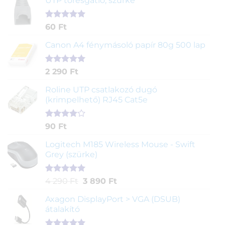
UTP törésgátló, szürke
Értékelés
1
60
Ft
5.00
az 5-
ből,
Canon A4 fénymásoló papír 80g 500 lap
értékelés
alapján
Értékelés
2
2 290
Ft
5.00
az 5-
ből,
Roline UTP csatlakozó dugó
értékelés
(krimpelhető) RJ45 Cat5e
alapján
Értékelés
2
90
Ft
4.00
az
5-ből,
Logitech M185 Wireless Mouse - Swift
értékelés
Grey (szürke)
alapján
Értékelés
1
Original
Current
4 290
Ft
3 890
Ft
5.00
az 5-
price
price
ből,
Axagon DisplayPort > VGA (DSUB)
was:
is:
értékelés
átalakító
4
3
alapján
290 Ft.
890 Ft.