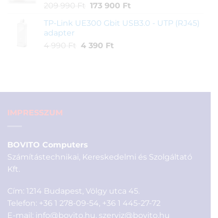
Original
Current
209 990
Ft
173 900
Ft
990 Ft.
590 Ft.
price
price
TP-Link UE300 Gbit USB3.0 - UTP (RJ45)
was:
is:
adapter
209
173
Original
Current
4 990
Ft
4 390
Ft
990 Ft.
900 Ft.
price
price
was:
is:
4
4
990 Ft.
390 Ft.
IMPRESSZUM
BOVITO Computers
Számítástechnikai, Kereskedelmi és Szolgáltató
Kft.
Cím: 1214 Budapest, Völgy utca 45.
Telefon:
+36 1 278-09-54
,
+36 1 445-27-72
E-mail:
info@bovito.hu
,
szerviz@bovito.hu