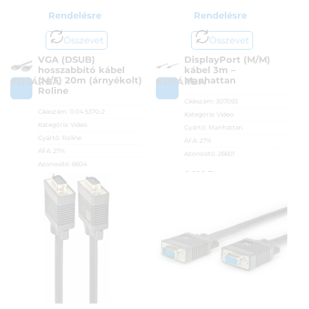
Rendelésre
Rendelésre
Összevet
Összevet
VGA (DSUB)
DisplayPort (M/M)
hosszabbító kábel
kábel 3m –
(M/F) 20m (árnyékolt)
Manhattan
KOSÁRBA
KOSÁRBA
Roline
Cikkszám:
307093
Cikkszám:
11.04.5370-2
Kategória:
Video
Kategória:
Video
Gyártó:
Manhattan
Gyártó:
Roline
ÁFA:
27%
ÁFA:
27%
Azonosító:
26601
Azonosító:
6604
6 890
Ft
26 590
Ft