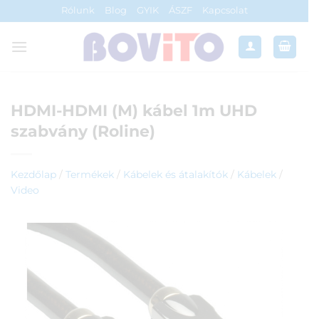
Skip
Rólunk
Blog
GYIK
ÁSZF
Kapcsolat
to
content
HDMI-HDMI (M) kábel 1m UHD
szabvány (Roline)
Kezdőlap
/
Termékek
/
Kábelek és átalakítók
/
Kábelek
/
Video