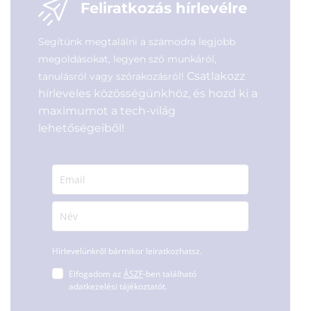
Feliratkozás hírlevélre
Segítünk megtalálni a számodra legjobb
megoldásokat, legyen szó munkáról,
Csatlakozz
tanulásról vagy szórakozásról!
hírleveles közösségünkhöz, és hozd ki a
maximumot a tech-világ
lehetőségeiből!
Hírlevelünkről bármikor leiratkozhatsz.
Elfogadom az
ÁSZF
-ben található
adatkezelési tájékoztatót.