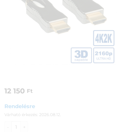
12 150
Ft
Rendelésre
Várható érkezés: 2026.08.12.
HDMI-HDMI (M) kábel 1m UHD szabvány (Roline) mennyisé