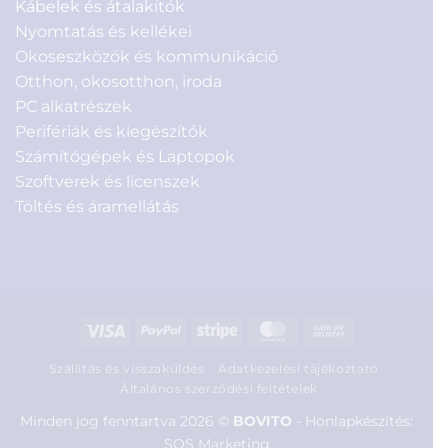
Kábelek és átalakítók
Nyomtatás és kellékei
Okoseszközök és kommunikáció
Otthon, okosotthon, iroda
PC alkatrészek
Perifériák és kiegészítők
Számítógépek és Laptopok
Szoftverek és licenszek
Töltés és áramellátás
Visa
PayPal
Stripe
MasterCard
Cash
On
Szállítás és visszaküldés
Adatkezelési tájékoztató
Delivery
Általános szerződési feltételek
Minden jog fenntartva 2026 ©
BOVITO
-
Honlapkészítés:
SOS Marketing