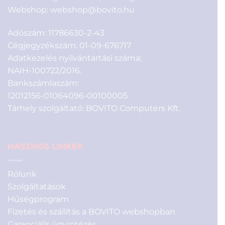
Webshop:
webshop@bovito.hu
Adószám: 11786630-2-43
Cégjegyzékszám: 01-09-676717
Adatkezelés nyilvántartási száma:
NAIH-100722/2016.
Bankszámlaszám:
12012156-01064096-00100005
Tárhely szolgáltató: BOVITO Computers Kft.
HASZNOS LINKEK
Rólunk
Szolgáltatások
Hűségprogram
Fizetés és szállítás a BOVITO webshopban
Garanciális ügyintézés