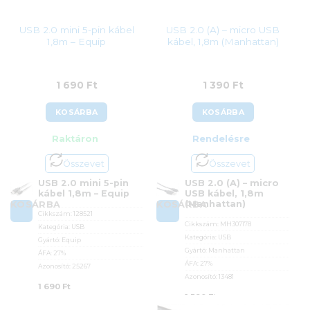
USB 2.0 mini 5-pin kábel
USB 2.0 (A) – micro USB
1,8m – Equip
kábel, 1,8m (Manhattan)
1 690
Ft
1 390
Ft
KOSÁRBA
KOSÁRBA
Raktáron
Rendelésre
Összevet
Összevet
USB 2.0 mini 5-pin
USB 2.0 (A) – micro
kábel 1,8m – Equip
USB kábel, 1,8m
(Manhattan)
KOSÁRBA
KOSÁRBA
Cikkszám:
128521
Cikkszám:
MH307178
Kategória:
USB
Kategória:
USB
Gyártó:
Equip
Gyártó:
Manhattan
ÁFA:
27%
ÁFA:
27%
Azonosító:
25267
Azonosító:
13481
1 690
Ft
1 390
Ft