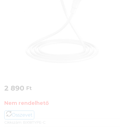
2 890
Ft
Nem rendelhető
Összevet
Cikkszám:
BX18TYPE-C