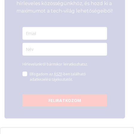
hírleveles közösségünkhöz, és hozd ki a
maximumot a tech-világ lehetőségeiből!
Hírlevelünkről bármikor leiratkozhatsz.
Elfogadom az
ÁSZF
-ben található
adatkezelési tájékoztatót.
FELIRATKOZOM