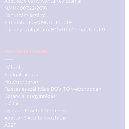
Adatkezelés nyilvántartási száma:
NAIH-100722/2016.
Bankszámlaszám:
12012156-01064096-00100005
Tárhely szolgáltató: BOVITO Computers Kft.
HASZNOS LINKEK
Rólunk
Szolgáltatások
Hűségprogram
Fizetés és szállítás a BOVITO webshopban
Garanciális ügyintézés
Elállás
Gyakran Ismételt Kérdések
Adattörlő kód tájékoztatás
ÁSZF