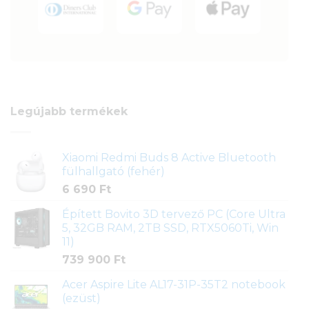
Legújabb termékek
Xiaomi Redmi Buds 8 Active Bluetooth
fülhallgató (fehér)
6 690
Ft
Épített Bovito 3D tervező PC (Core Ultra
5, 32GB RAM, 2TB SSD, RTX5060Ti, Win
11)
739 900
Ft
Acer Aspire Lite AL17-31P-35T2 notebook
(ezüst)