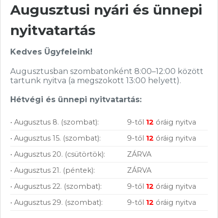
Augusztusi nyári és ünnepi
Vásárolj nálunk!
nyitvatartás
Nagy raktárkészlet
Kedves Ügyfeleink!
Garanciavállalás
Augusztusban szombatonként 8:00–12:00 között
tartunk nyitva (a megszokott 13:00 helyett).
Hűségprogram
Hétvégi és ünnepi nyitvatartás:
50 000 Ft felett ingyenes szállítás
• Augusztus 8. (szombat):
9-től
12
óráig nyitva
Szolgáltatásaink vállalkozásoknak
• Augusztus 15. (szombat):
9-től
12
óráig nyitva
• Augusztus 20. (csütörtök):
ZÁRVA
• Augusztus 21. (péntek):
ZÁRVA
• Augusztus 22. (szombat):
9-től
12
óráig nyitva
• Augusztus 29. (szombat):
9-től
12
óráig nyitva