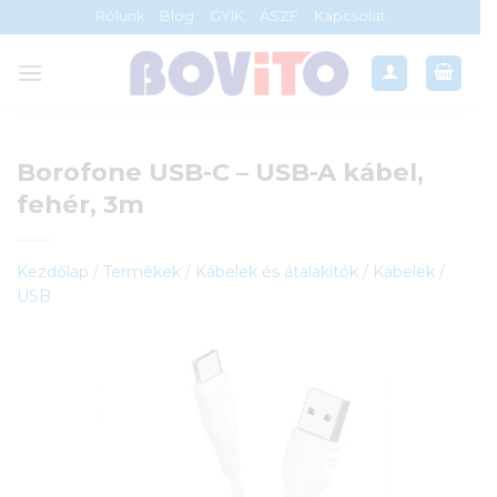
Skip
Rólunk
Blog
GYIK
ÁSZF
Kapcsolat
to
content
Borofone USB-C – USB-A kábel,
fehér, 3m
Kezdőlap
/
Termékek
/
Kábelek és átalakítók
/
Kábelek
/
USB