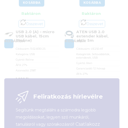
KOSÁRBA
KOSÁRBA
Raktáron
Raktáron
Összevet
Összevet
USB 2.0 (A) – micro
ATEN USB 2.0
USB kábel, 15cm
extender kábel,
(Roline)
aktív 5m
KOSÁRBA
KOSÁRBA
Cikkszám:
11.02.8310-25
Cikkszám:
UE250-AT
Kategória:
USB
Kategóriák:
Jeltovábbítók,
extenderek
,
USB
Gyártó:
Roline
Gyártó:
Aten
ÁFA:
27%
Garanciaidő:
12 hónap
Azonosító:
21187
ÁFA:
27%
1 990
Ft
Azonosító:
6267
7 990
Ft
Feliratkozás hírlevélre
Segítünk megtalálni a számodra legjobb
megoldásokat, legyen szó munkáról,
Csatlakozz
tanulásról vagy szórakozásról!