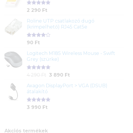
alapján
Értékelés
2
2 290
Ft
5.00
az 5-
ből,
Roline UTP csatlakozó dugó
értékelés
(krimpelhető) RJ45 Cat5e
alapján
Értékelés
2
90
Ft
4.00
az
5-ből,
Logitech M185 Wireless Mouse - Swift
értékelés
Grey (szürke)
alapján
Értékelés
1
Original
Current
4 290
Ft
3 890
Ft
5.00
az 5-
price
price
ből,
Axagon DisplayPort > VGA (DSUB)
was:
is:
értékelés
átalakító
4
3
alapján
290 Ft.
890 Ft.
Értékelés
1
3 990
Ft
5.00
az 5-
ből,
értékelés
alapján
Akciós termékek