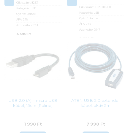
Cikkszám:
82531
Cikkszám:
11.02.8818-100
Kategória:
USB
Kategória:
USB
Gyártó:
Delock
Gyártó:
Roline
ÁFA:
27%
ÁFA:
27%
Azonosító:
20781
Azonosító:
9547
4 590
Ft
2 690
Ft
USB 2.0 (A) – micro USB
ATEN USB 2.0 extender
kábel, 15cm (Roline)
kábel, aktív 5m
1 990
Ft
7 990
Ft