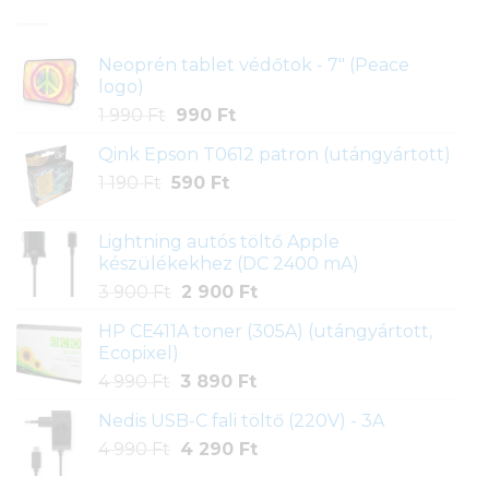
Neoprén tablet védőtok - 7" (Peace
logo)
Original
Current
1 990
Ft
990
Ft
price
price
Qink Epson T0612 patron (utángyártott)
was:
is:
Original
Current
1 190
Ft
590
1
Ft
990 Ft.
price
price
990 Ft.
was:
is:
Lightning autós töltő Apple
1
590 Ft.
készülékekhez (DC 2400 mA)
190 Ft.
Original
Current
3 900
Ft
2 900
Ft
price
price
HP CE411A toner (305A) (utángyártott,
was:
is:
Ecopixel)
3
2
Original
Current
4 990
Ft
3 890
Ft
900 Ft.
900 Ft.
price
price
Nedis USB-C fali töltő (220V) - 3A
was:
is:
Original
Current
4 990
Ft
4
4 290
Ft
3
price
price
990 Ft.
890 Ft.