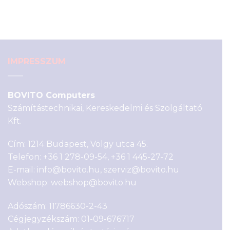
was:
is:
4
4
990 Ft.
290 Ft.
IMPRESSZUM
BOVITO Computers
Számítástechnikai, Kereskedelmi és Szolgáltató
Kft.
Cím: 1214 Budapest, Völgy utca 45.
Telefon:
+36 1 278-09-54
,
+36 1 445-27-72
E-mail:
info@bovito.hu
,
szerviz@bovito.hu
Webshop:
webshop@bovito.hu
Adószám: 11786630-2-43
Cégjegyzékszám: 01-09-676717