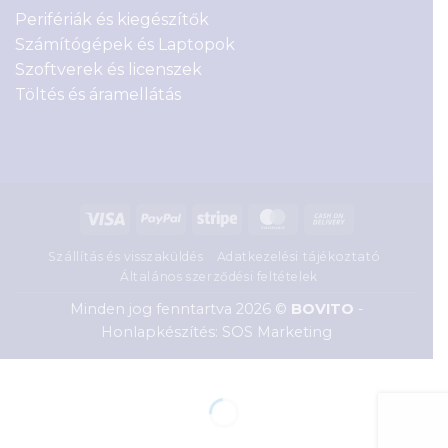
Perifériák és kiegészítők
Számítógépek és Laptopok
Szoftverek és licenszek
Töltés és áramellátás
Visa
PayPal
Stripe
MasterCard
Cash
On
Szállítás és visszaküldés
Adatkezelési tájékoztató
Delivery
Általános szerződési feltételek
Minden jog fenntartva 2026 ©
BOVITO
-
Honlapkészítés: SOS Marketing