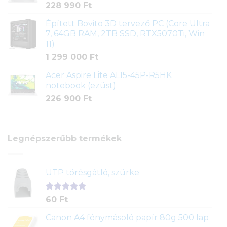
228 990
Ft
Épített Bovito 3D tervező PC (Core Ultra
7, 64GB RAM, 2TB SSD, RTX5070Ti, Win
11)
1 299 000
Ft
Acer Aspire Lite AL15-45P-R5HK
notebook (ezüst)
226 900
Ft
Legnépszerűbb termékek
UTP törésgátló, szürke
Értékelés
1
60
Ft
5.00
az 5-
ből,
Canon A4 fénymásoló papír 80g 500 lap
értékelés