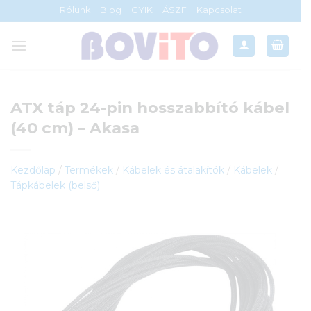
Skip
Rólunk
Blog
GYIK
ÁSZF
Kapcsolat
to
content
ATX táp 24-pin hosszabbító kábel
(40 cm) – Akasa
Kezdőlap
/
Termékek
/
Kábelek és átalakítók
/
Kábelek
/
Tápkábelek (belső)