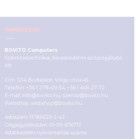
1
390 Ft.
290 Ft.
IMPRESSZUM
BOVITO Computers
Számítástechnikai, Kereskedelmi és Szolgáltató
Kft.
Cím: 1214 Budapest, Völgy utca 45.
Telefon:
+36 1 278-09-54
,
+36 1 445-27-72
E-mail:
info@bovito.hu
,
szerviz@bovito.hu
Webshop:
webshop@bovito.hu
Adószám: 11786630-2-43
Cégjegyzékszám: 01-09-676717
Adatkezelés nyilvántartási száma: