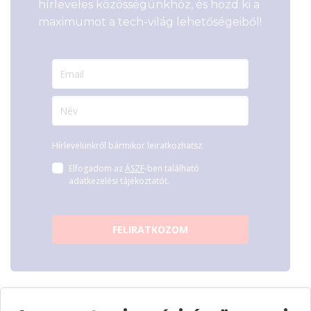
hírleveles közösségünkhöz, és hozd ki a
maximumot a tech-világ lehetőségeiből!
Hírlevelünkről bármikor leiratkozhatsz.
Elfogadom az
ÁSZF
-ben található
adatkezelési tájékoztatót.
FELIRATKOZOM