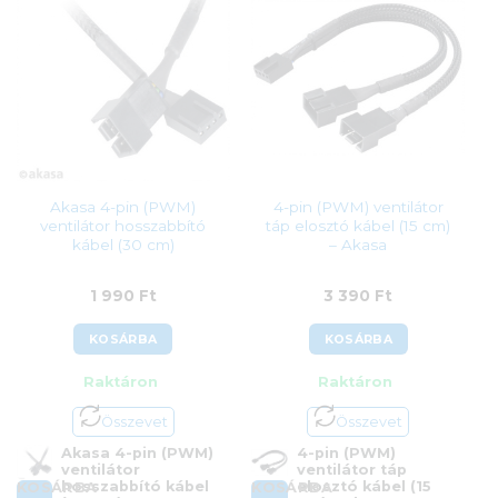
4 150
Ft
Akasa 4-pin (PWM)
4-pin (PWM) ventilátor
ventilátor hosszabbító
táp elosztó kábel (15 cm)
kábel (30 cm)
– Akasa
1 990
Ft
3 390
Ft
KOSÁRBA
KOSÁRBA
Raktáron
Raktáron
Összevet
Összevet
Akasa 4-pin (PWM)
4-pin (PWM)
ventilátor
ventilátor táp
hosszabbító kábel
elosztó kábel (15
KOSÁRBA
KOSÁRBA