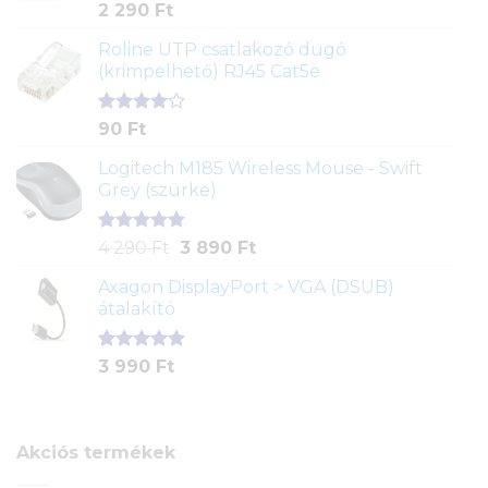
Értékelés
2
2 290
Ft
5.00
az 5-
ből,
Roline UTP csatlakozó dugó
értékelés
(krimpelhető) RJ45 Cat5e
alapján
Értékelés
2
90
Ft
4.00
az
5-ből,
Logitech M185 Wireless Mouse - Swift
értékelés
Grey (szürke)
alapján
Értékelés
1
Original
Current
4 290
Ft
3 890
Ft
5.00
az 5-
price
price
ből,
Axagon DisplayPort > VGA (DSUB)
was:
is:
értékelés
átalakító
4
3
alapján
290 Ft.
890 Ft.
Értékelés
1
3 990
Ft
5.00
az 5-
ből,
értékelés
alapján
Akciós termékek