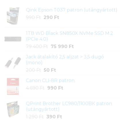
Qink Epson T037 patron (utángyártott)
Original
Current
990
Ft
290
Ft
price
price
was:
is:
1TB WD Black SN850X NVMe SSD M.2
990 Ft.
290 Ft.
(PCIe 4.0)
Original
Current
79 400
Ft
75 990
Ft
price
price
Jack átalakító 2,5 aljzat > 3,5 dugó
was:
is:
(mono)
79
75
Original
Current
200
Ft
50
Ft
400 Ft.
990 Ft.
price
price
Canon CLI-8R patron
was:
is:
Original
Current
4 690
Ft
200 Ft.
990
50 Ft.
Ft
price
price
was:
is:
QPrint Brother LC980/1100BK patron
4
990 Ft.
(utángyártott)
690 Ft.
Original
Current
1 290
Ft
390
Ft
price
price
was:
is: