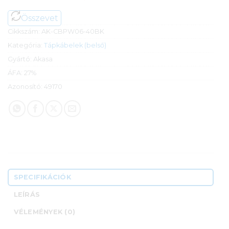
Összevet
Cikkszám:
AK-CBPW06-40BK
Kategória:
Tápkábelek (belső)
Gyártó:
Akasa
ÁFA:
27%
Azonosító:
49170
SPECIFIKÁCIÓK
LEÍRÁS
VÉLEMÉNYEK (0)