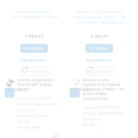
Kolink Regulator
Akasa 4-pin tápelosztó
12VHPWR kábel, 60cm
kábel (alaplapi PWM > 3x
4-pin PWM csatlakozó)
7 590
Ft
4 150
Ft
KOSÁRBA
KOSÁRBA
Rendelésre
Rendelésre
Összevet
Összevet
Kolink Regulator
Akasa 4-pin
12VHPWR kábel,
tápelosztó kábel
60cm
(alaplapi PWM > 3x
KOSÁRBA
KOSÁRBA
4-pin PWM
csatlakozó)
Cikkszám:
KL-CBR-HPR
Kategória:
Tápkábelek (belső)
Cikkszám:
AK-CBFA06-30
Gyártó:
Kolink
Kategória:
Tápkábelek (belső)
Garanciaidő:
12 hónap
Gyártó:
Akasa
ÁFA:
27%
ÁFA:
27%
Azonosító:
48515
Azonosító:
44175
7 590
Ft