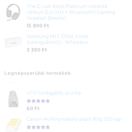
The G-Lab Korp Platinum vezeték
nélküli (2,4 GHz + Bluetooth) Gaming
Headset (fekete)
15 890
Ft
Samsung MLT-D116L toner
(utángyártott) - Whitebox
3 390
Ft
Legnépszerűbb termékek
UTP törésgátló, szürke
Értékelés
1
60
Ft
5.00
az 5-
ből,
Canon A4 fénymásoló papír 80g 500 lap
értékelés
alapján