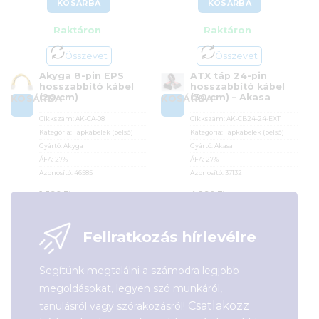
KOSÁRBA
KOSÁRBA
Raktáron
Raktáron
Összevet
Összevet
Akyga 8-pin EPS
ATX táp 24-pin
hosszabbító kábel
hosszabbító kábel
(20 cm)
(30 cm) – Akasa
KOSÁRBA
KOSÁRBA
Cikkszám:
AK-CA-08
Cikkszám:
AK-CB24-24-EXT
Kategória:
Tápkábelek (belső)
Kategória:
Tápkábelek (belső)
Gyártó:
Akyga
Gyártó:
Akasa
ÁFA:
27%
ÁFA:
27%
Azonosító:
46585
Azonosító:
37132
1 390
Ft
4 290
Ft
Feliratkozás hírlevélre
Segítünk megtalálni a számodra legjobb
megoldásokat, legyen szó munkáról,
Csatlakozz
tanulásról vagy szórakozásról!