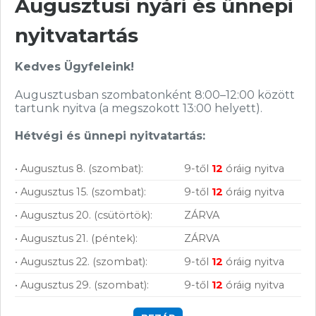
Augusztusi nyári és ünnepi
Vásárolj nálunk!
nyitvatartás
Kedves Ügyfeleink!
Nagy raktárkészlet
Augusztusban szombatonként 8:00–12:00 között
Garanciavállalás
tartunk nyitva (a megszokott 13:00 helyett).
Hűségprogram
Hétvégi és ünnepi nyitvatartás:
50 000 Ft felett ingyenes szállítás
• Augusztus 8. (szombat):
9-től
12
óráig nyitva
Szolgáltatásaink vállalkozásoknak
• Augusztus 15. (szombat):
9-től
12
óráig nyitva
• Augusztus 20. (csütörtök):
ZÁRVA
• Augusztus 21. (péntek):
ZÁRVA
• Augusztus 22. (szombat):
9-től
12
óráig nyitva
• Augusztus 29. (szombat):
9-től
12
óráig nyitva