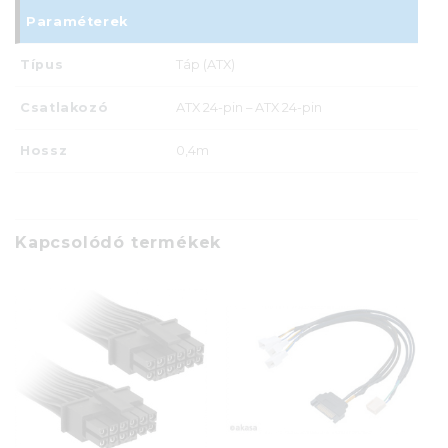
Paraméterek
Típus
Táp (ATX)
Csatlakozó
ATX 24-pin – ATX 24-pin
Hossz
0,4m
Kapcsolódó termékek