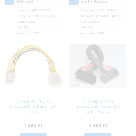
(30 cm)
cm) – Akasa
Cikkszám:
AK-CBFA01-30
Cikkszám:
AK-CBFA04-15
Kategória:
Tápkábelek (belső)
Kategória:
Tápkábelek (belső)
Gyártó:
Akasa
Gyártó:
Akasa
ÁFA:
27%
ÁFA:
27%
Azonosító:
52671
Azonosító:
32219
1 990
Ft
3 390
Ft
Akyga 8-pin EPS
ATX táp 24-pin
hosszabbító kábel (20
hosszabbító kábel (30
cm)
cm) – Akasa
1 390
Ft
4 290
Ft