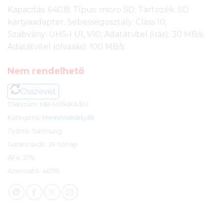
Kapacitás: 64GB; Típus: micro SD; Tartozék: SD
kártyaadapter; Sebességosztály: Class 10;
Szabvány: UHS-I U1, V10; Adatátvitel (írás): 30 MB/s;
Adatátvitel (olvasás): 100 MB/s
Nem rendelhető
Összevet
Cikkszám:
MB-MJ64KA/EU
Kategória:
Memóriakártyák
Gyártó:
Samsung
Garanciaidő:
24 hónap
ÁFA:
27%
Azonosító:
46716