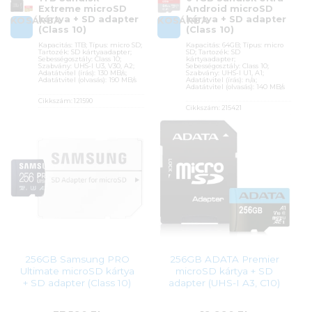
Extreme microSD
Android microSD
kártya + SD adapter
kártya + SD adapter
KOSÁRBA
KOSÁRBA
(Class 10)
(Class 10)
Kapacitás: 1TB; Típus: micro SD;
Kapacitás: 64GB; Típus: micro
Tartozék: SD kártyaadapter;
SD; Tartozék: SD
Sebességosztály: Class 10;
kártyaadapter;
Szabvány: UHS-I U3, V30, A2;
Sebességosztály: Class 10;
Adatátvitel (írás): 130 MB/s;
Szabvány: UHS-I U1, A1;
Adatátvitel (olvasás): 190 MB/s
Adatátvitel (írás): n/a;
Adatátvitel (olvasás): 140 MB/s
Cikkszám:
121590
Cikkszám:
215421
Kategória:
Memóriakártyák
Kategória:
Memóriakártyák
Gyártó:
Sandisk
Gyártó:
Sandisk
Garanciaidő:
60 hónap
Garanciaidő:
120 hónap
ÁFA:
27%
ÁFA:
27%
Azonosító:
47903
Azonosító:
45443
135 900
Ft
13 490
Ft
256GB Samsung PRO
256GB ADATA Premier
Ultimate microSD kártya
microSD kártya + SD
+ SD adapter (Class 10)
adapter (UHS-I A3, C10)