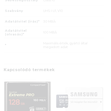
Sebességosztály
Class 10
Szabvány
UHS-I U1, V10
Adatátvitel (írás)*
30 MB/s
Adatátvitel
100 MB/s
(olvasás)*
Maximális érték, gyártó által
*
megadott adat
Kapcsolódó termékek