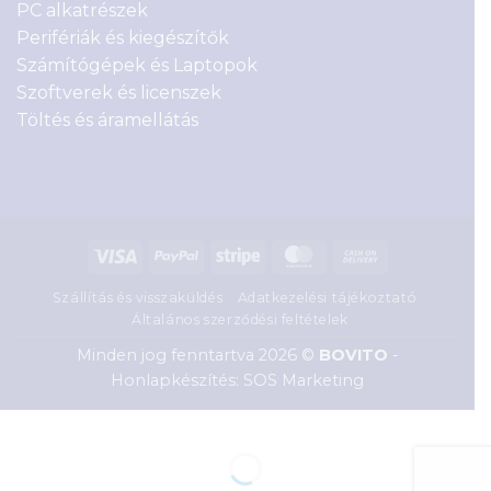
PC alkatrészek
Perifériák és kiegészítők
Számítógépek és Laptopok
Szoftverek és licenszek
Töltés és áramellátás
Visa
PayPal
Stripe
MasterCard
Cash
On
Szállítás és visszaküldés
Adatkezelési tájékoztató
Delivery
Általános szerződési feltételek
Minden jog fenntartva 2026 ©
BOVITO
-
Honlapkészítés: SOS Marketing