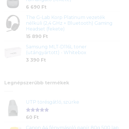
6 690
Ft
The G-Lab Korp Platinum vezeték
nélküli (2,4 GHz + Bluetooth) Gaming
Headset (fekete)
15 890
Ft
Samsung MLT-D116L toner
(utángyártott) - Whitebox
3 390
Ft
Legnépszerűbb termékek
UTP törésgátló, szürke
Értékelés
1
60
Ft
5.00
az 5-
ből,
Canon A4 fénymásoló papír 80g 500 lap