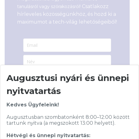
Csatlakozz
tanulásról vagy szórakozásról!
hírleveles közösségünkhöz, és hozd ki a
maximumot a tech-világ lehetőségeiből!
Augusztusi nyári és ünnepi
Hírlevelünkről bármikor leiratkozhatsz.
Elfogadom az
ÁSZF
-ben található
nyitvatartás
adatkezelési tájékoztatót.
Kedves Ügyfeleink!
FELIRATKOZOM
Augusztusban szombatonként 8:00–12:00 között
tartunk nyitva (a megszokott 13:00 helyett).
Hétvégi és ünnepi nyitvatartás: