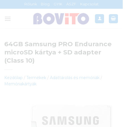
Skip
Rólunk
Blog
GYIK
ÁSZF
Kapcsolat
to
content
64GB Samsung PRO Endurance
microSD kártya + SD adapter
(Class 10)
Kezdőlap
/
Termékek
/
Adattárolás és memóriák
/
Memóriakártyák