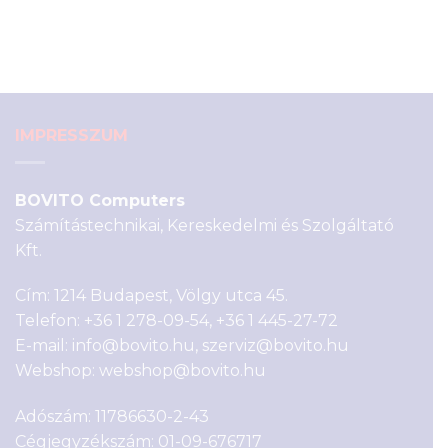
was:
is:
6
2
390 Ft.
990 Ft.
IMPRESSZUM
BOVITO Computers
Számítástechnikai, Kereskedelmi és Szolgáltató
Kft.
Cím: 1214 Budapest, Völgy utca 45.
Telefon:
+36 1 278-09-54
,
+36 1 445-27-72
E-mail:
info@bovito.hu
,
szerviz@bovito.hu
Webshop:
webshop@bovito.hu
Adószám: 11786630-2-43
Cégjegyzékszám: 01-09-676717