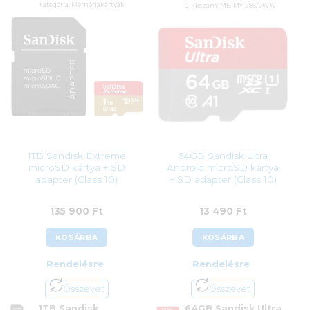
Kategória:
Memóriakártyák
Cikkszám:
MB-MY128SA/WW
Gyártó:
Sandisk
Kategória:
Memóriakártyák
Garanciaidő:
120 hónap
Gyártó:
Samsung
ÁFA:
27%
Garanciaidő:
120 hónap
Azonosító:
34926
ÁFA:
27%
Azonosító:
49137
92 700
Ft
27 990
Ft
1TB Sandisk Extreme
64GB Sandisk Ultra
microSD kártya + SD
Android microSD kártya
adapter (Class 10)
+ SD adapter (Class 10)
135 900
Ft
13 490
Ft
KOSÁRBA
KOSÁRBA
Rendelésre
Rendelésre
Összevet
Összevet
1TB Sandisk
64GB Sandisk Ultra