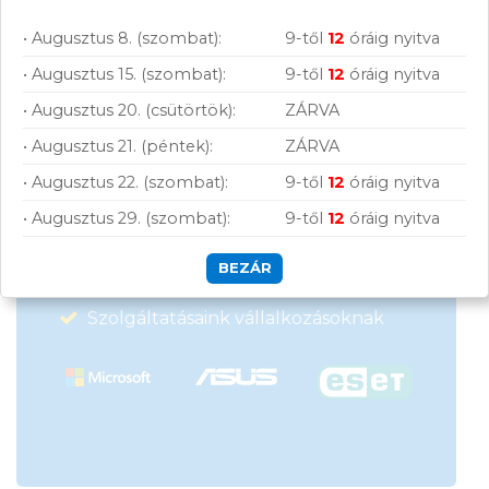
• Augusztus 8. (szombat):
9-től
12
óráig nyitva
• Augusztus 15. (szombat):
9-től
12
óráig nyitva
Vásárolj nálunk!
• Augusztus 20. (csütörtök):
ZÁRVA
• Augusztus 21. (péntek):
ZÁRVA
Nagy raktárkészlet
• Augusztus 22. (szombat):
9-től
12
óráig nyitva
Garanciavállalás
• Augusztus 29. (szombat):
9-től
12
óráig nyitva
Hűségprogram
BEZÁR
50 000 Ft felett ingyenes szállítás
Szolgáltatásaink vállalkozásoknak