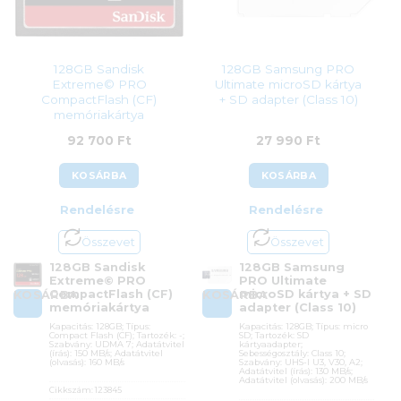
128GB Sandisk
128GB Samsung PRO
Extreme© PRO
Ultimate microSD kártya
CompactFlash (CF)
+ SD adapter (Class 10)
memóriakártya
92 700
Ft
27 990
Ft
KOSÁRBA
KOSÁRBA
Rendelésre
Rendelésre
Összevet
Összevet
128GB Sandisk
128GB Samsung
Extreme© PRO
PRO Ultimate
CompactFlash (CF)
microSD kártya + SD
KOSÁRBA
KOSÁRBA
memóriakártya
adapter (Class 10)
Kapacitás: 128GB; Típus:
Kapacitás: 128GB; Típus: micro
Compact Flash (CF); Tartozék: -;
SD; Tartozék: SD
Szabvány: UDMA 7; Adatátvitel
kártyaadapter;
(írás): 150 MB/s; Adatátvitel
Sebességosztály: Class 10;
(olvasás): 160 MB/s
Szabvány: UHS-I U3, V30, A2;
Adatátvitel (írás): 130 MB/s;
Adatátvitel (olvasás): 200 MB/s
Cikkszám:
123845