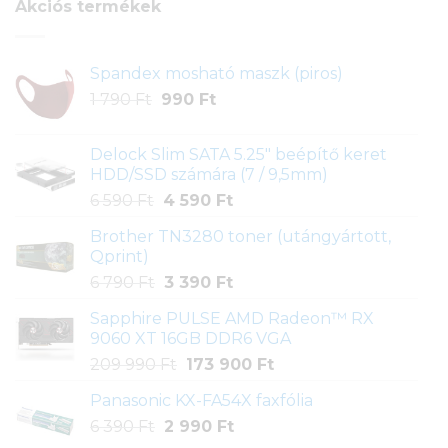
Akciós termékek
Spandex mosható maszk (piros)
Original
Current
1 790
Ft
990
Ft
price
price
was:
is:
Delock Slim SATA 5.25" beépítő keret
1
990 Ft.
HDD/SSD számára (7 / 9,5mm)
790 Ft.
Original
Current
6 590
Ft
4 590
Ft
price
price
Brother TN3280 toner (utángyártott,
was:
is:
Qprint)
6
4
Original
Current
6 790
Ft
3 390
Ft
590 Ft.
590 Ft.
price
price
Sapphire PULSE AMD Radeon™ RX
was:
is:
9060 XT 16GB DDR6 VGA
6
3
Original
Current
209 990
Ft
173 900
Ft
790 Ft.
390 Ft.
price
price
Panasonic KX-FA54X faxfólia
was:
is:
Original
Current
6 390
Ft
2 990
209
Ft
173
price
price
990 Ft.
900 Ft.