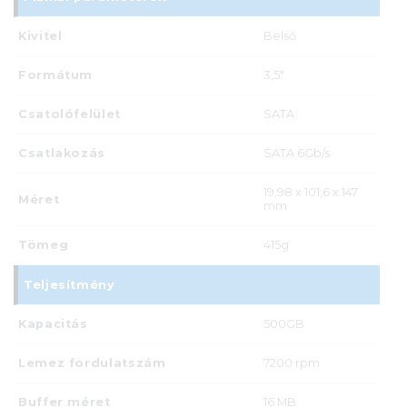
Kivitel
Belső
Formátum
3,5"
Csatolófelület
SATA
Csatlakozás
SATA 6Gb/s
19,98 x 101,6 x 147
Méret
mm
Tömeg
415g
Teljesítmény
Kapacitás
500GB
Lemez fordulatszám
7200 rpm
Buffer méret
16 MB