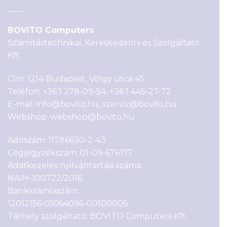
BOVITO Computers
Számítástechnikai, Kereskedelmi és Szolgáltató
Kft.
Cím: 1214 Budapest, Völgy utca 45.
Telefon:
+36 1 278-09-54
,
+36 1 445-27-72
E-mail:
info@bovito.hu
,
szerviz@bovito.hu
Webshop:
webshop@bovito.hu
Adószám: 11786630-2-43
Cégjegyzékszám: 01-09-676717
Adatkezelés nyilvántartási száma:
NAIH-100722/2016.
Bankszámlaszám:
12012156-01064096-00100005
Tárhely szolgáltató: BOVITO Computers Kft.