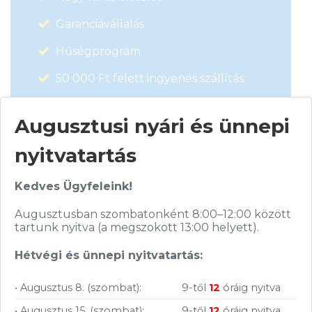
Garanciavállalás
Hűségprogram
50 000 Ft felett ingyenes szállítás
Szolgáltatásaink vállalkozásoknak
Augusztusi nyári és ünnepi
nyitvatartás
Kedves Ügyfeleink!
Augusztusban szombatonként 8:00–12:00 között
tartunk nyitva (a megszokott 13:00 helyett).
Hétvégi és ünnepi nyitvatartás:
Szállítás, fizetés:
• Augusztus 8. (szombat):
9-től
12
óráig nyitva
• Augusztus 15. (szombat):
9-től
12
óráig nyitva