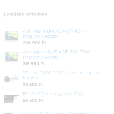
Legújabb termékek
Acer Aspire Lite AL15-45P-R5HK
notebook (ezüst)
226 900
Ft
Acer Aspire Go 15 AG15-72P-73HD
notebook (ezüst)
315 990
Ft
TP-Link TAPO TC82 Kültéri biztonsági
kamera
20 590
Ft
HP W1120A dobegység (120A)
56 300
Ft