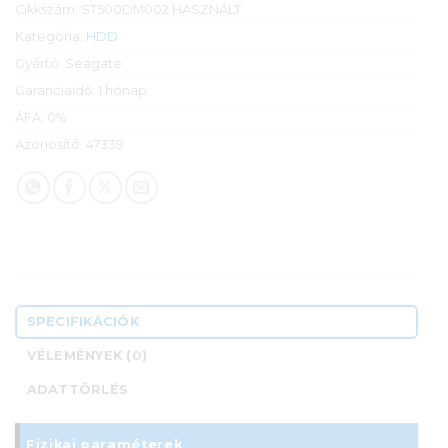
Cikkszám:
ST500DM002 HASZNÁLT
Kategória:
HDD
Gyártó:
Seagate
Garanciaidő:
1 hónap
ÁFA:
0%
Azonosító:
47339
SPECIFIKÁCIÓK
VÉLEMÉNYEK (0)
ADATTÖRLÉS
Fizikai paraméterek