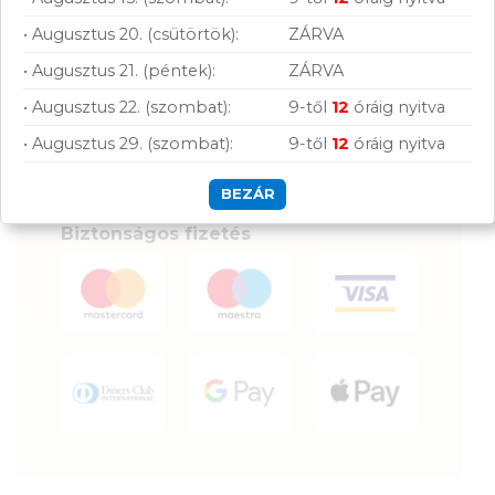
Gyors kiszállítás
• Augusztus 20. (csütörtök):
ZÁRVA
Raktáron lévő termékeink legkésőbb a
megrendelést követkető munkanapon
• Augusztus 21. (péntek):
ZÁRVA
feladásra kerülnek.
• Augusztus 22. (szombat):
9-től
12
óráig nyitva
• Augusztus 29. (szombat):
9-től
12
óráig nyitva
BEZÁR
Biztonságos fizetés