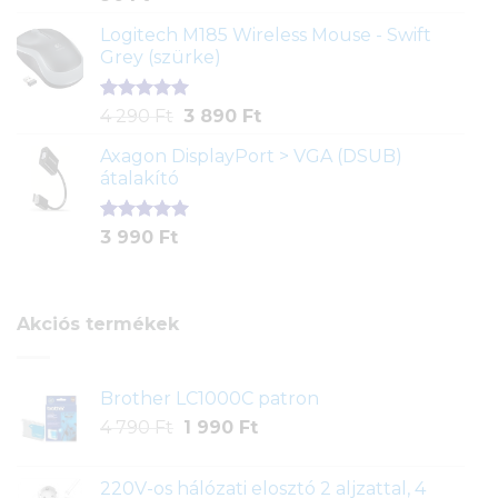
4.00
az
5-ből,
Logitech M185 Wireless Mouse - Swift
értékelés
Grey (szürke)
alapján
Értékelés
1
Original
Current
4 290
Ft
3 890
Ft
5.00
az 5-
price
price
ből,
Axagon DisplayPort > VGA (DSUB)
was:
is:
értékelés
átalakító
4
3
alapján
290 Ft.
890 Ft.
Értékelés
1
3 990
Ft
5.00
az 5-
ből,
értékelés
alapján
Akciós termékek
Brother LC1000C patron
Original
Current
4 790
Ft
1 990
Ft
price
price
was:
is:
220V-os hálózati elosztó 2 aljzattal, 4
4
1