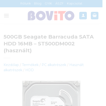
Skip
Rólunk
Blog
GYIK
ÁSZF
Kapcsolat
to
content
500GB Seagate Barracuda SATA
HDD 16MB – ST500DM002
(használt)
Kezdőlap
/
Termékek
/
PC alkatrészek
/
Használt
alkatrészek
/
HDD