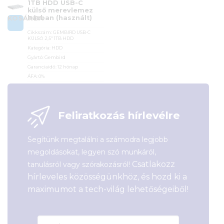
1TB HDD USB-C
külső merevlemez
házban (használt)
KOSÁRBA
Cikkszám:
GEMBIRD USB-C
KÜLSŐ 2,5" 1TB HDD
Kategória:
HDD
Gyártó:
Gembird
Garanciaidő:
12 hónap
ÁFA:
0%
Azonosító:
56059
16 500
Ft
Feliratkozás hírlevélre
Segítünk megtalálni a számodra legjobb
megoldásokat, legyen szó munkáról,
Csatlakozz
tanulásról vagy szórakozásról!
hírleveles közösségünkhöz, és hozd ki a
maximumot a tech-világ lehetőségeiből!