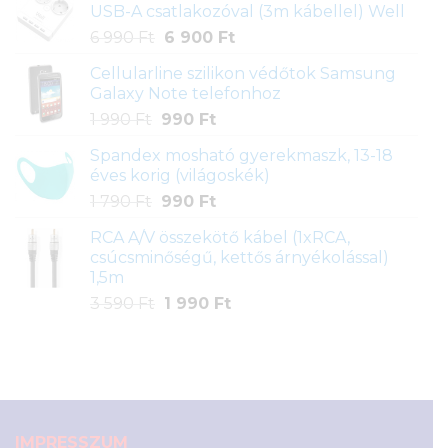
USB-A csatlakozóval (3m kábellel) Well
790 Ft.
990 Ft.
Original
Current
6 990
Ft
6 900
Ft
price
price
Cellularline szilikon védőtok Samsung
was:
is:
Galaxy Note telefonhoz
6
6
Original
Current
1 990
Ft
990
Ft
990 Ft.
900 Ft.
price
price
Spandex mosható gyerekmaszk, 13-18
was:
is:
éves korig (világoskék)
1
990 Ft.
Original
Current
1 790
Ft
990
Ft
990 Ft.
price
price
RCA A/V összekötő kábel (1xRCA,
was:
is:
csúcsminőségű, kettős árnyékolással)
1
990 Ft.
1,5m
790 Ft.
Original
Current
3 590
Ft
1 990
Ft
price
price
was:
is:
3
1
590 Ft.
990 Ft.
IMPRESSZUM