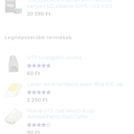
128GB ADATA Premier Pro microSD
kártya + SD adapter (UHS-I U3, V30)
20 590
Ft
Legnépszerűbb termékek
UTP törésgátló, szürke
Értékelés
1
60
Ft
5.00
az 5-
ből,
Canon A4 fénymásoló papír 80g 500 lap
értékelés
alapján
Értékelés
2
2 290
Ft
5.00
az 5-
ből,
Roline UTP csatlakozó dugó
értékelés
(krimpelhető) RJ45 Cat5e
alapján
Értékelés
2
90
Ft