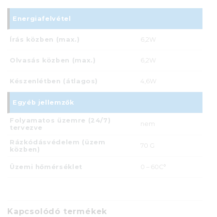
Energiafelvétel
Írás közben (max.)
6,2W
Olvasás közben (max.)
6,2W
Készenlétben (átlagos)
4,6W
Egyéb jellemzők
Folyamatos üzemre (24/7)
nem
tervezve
Rázkódásvédelem (üzem
70 G
közben)
Üzemi hőmérséklet
0 – 60C°
Kapcsolódó termékek