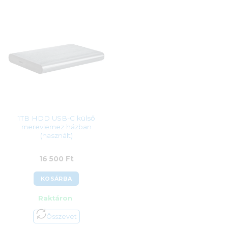
1TB HDD USB-C külső
merevlemez házban
(használt)
16 500
Ft
KOSÁRBA
Raktáron
Összevet