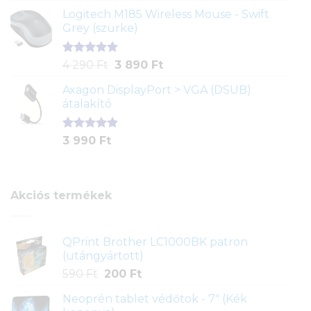
5-ből,
Logitech M185 Wireless Mouse - Swift
értékelés
Grey (szürke)
alapján
Értékelés
1
Original
Current
4 290
Ft
3 890
Ft
5.00
az 5-
price
price
ből,
Axagon DisplayPort > VGA (DSUB)
was:
is:
értékelés
átalakító
4
3
alapján
290 Ft.
890 Ft.
Értékelés
1
3 990
Ft
5.00
az 5-
ből,
értékelés
alapján
Akciós termékek
QPrint Brother LC1000BK patron
(utángyártott)
Original
Current
590
Ft
200
Ft
price
price
Neoprén tablet védőtok - 7" (Kék
was:
is: