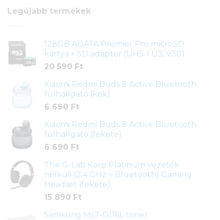
Legújabb termékek
128GB ADATA Premier Pro microSD
kártya + SD adapter (UHS-I U3, V30)
20 590
Ft
Xiaomi Redmi Buds 8 Active Bluetooth
fülhallgató (kék)
6 690
Ft
Xiaomi Redmi Buds 8 Active Bluetooth
fülhallgató (fekete)
6 690
Ft
The G-Lab Korp Platinum vezeték
nélküli (2,4 GHz + Bluetooth) Gaming
Headset (fekete)
15 890
Ft
Samsung MLT-D116L toner