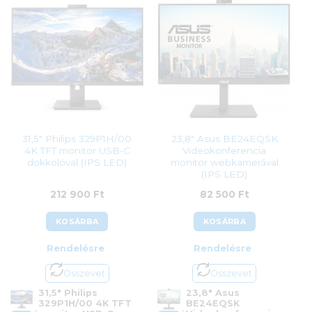
Gyártó:
Asus
Gyártó:
Eizo
Garanciaidő:
36 hónap
Garanciaidő:
60 hónap
ÁFA:
27%
ÁFA:
27%
Azonosító:
42038
Azonosító:
40132
216 990
Ft
430 990
Ft
31,5″ Philips 329P1H/00
23,8″ Asus BE24EQSK
4K TFT monitor USB-C
Videokonferencia
dokkolóval (IPS LED)
monitor webkamerával
(IPS LED)
212 900
Ft
82 500
Ft
KOSÁRBA
KOSÁRBA
Rendelésre
Rendelésre
Összevet
Összevet
31,5″ Philips
23,8″ Asus
329P1H/00 4K TFT
BE24EQSK