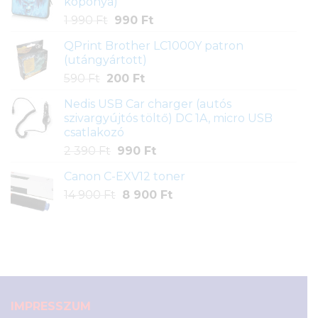
koponya)
590 Ft.
200 Ft.
Original
Current
1 990
Ft
990
Ft
price
price
QPrint Brother LC1000Y patron
was:
is:
(utángyártott)
1
990 Ft.
Original
Current
590
Ft
200
Ft
990 Ft.
price
price
Nedis USB Car charger (autós
was:
is:
szivargyújtós töltő) DC 1A, micro USB
590 Ft.
200 Ft.
csatlakozó
Original
Current
2 390
Ft
990
Ft
price
price
Canon C-EXV12 toner
was:
is:
Original
Current
14 900
Ft
2
8 900
990 Ft.
Ft
price
price
390 Ft.
was:
is:
14
8
900 Ft.
900 Ft.
IMPRESSZUM