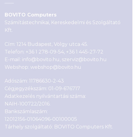
BOVITO Computers
Számítástechnikai, Kereskedelmi és Szolgáltató
Kft.
Cím: 1214 Budapest, Völgy utca 45.
Telefon:
+36 1 278-09-54
,
+36 1 445-27-72
E-mail:
info@bovito.hu
,
szerviz@bovito.hu
Webshop:
webshop@bovito.hu
Adószám: 11786630-2-43
Cégjegyzékszám: 01-09-676717
Adatkezelés nyilvántartási száma:
NAIH-100722/2016.
Bankszámlaszám:
12012156-01064096-00100005
Tárhely szolgáltató: BOVITO Computers Kft.