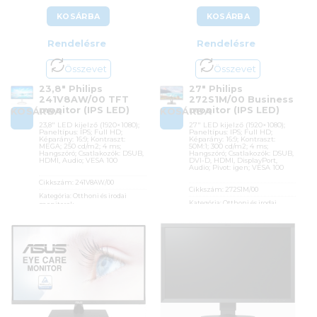
KOSÁRBA
KOSÁRBA
Rendelésre
Rendelésre
Összevet
Összevet
23,8″ Philips
27″ Philips
241V8AW/00 TFT
272S1M/00 Business
monitor (IPS LED)
monitor (IPS LED)
KOSÁRBA
KOSÁRBA
23,8″ LED kijelző (1920×1080);
27″ LED kijelző (1920×1080);
Paneltípus: IPS; Full HD;
Paneltípus: IPS; Full HD;
Képarány: 16:9; Kontraszt:
Képarány: 16:9; Kontraszt:
MEGA; 250 cd/m2; 4 ms;
50M:1; 300 cd/m2; 4 ms;
Hangszóró; Csatlakozók: DSUB,
Hangszóró; Csatlakozók: DSUB,
HDMI, Audio; VESA 100
DVI-D, HDMI, DisplayPort,
Audio; Pivot: igen; VESA 100
Cikkszám:
241V8AW/00
Cikkszám:
272S1M/00
Kategória:
Otthoni és irodai
Kategória:
Otthoni és irodai
monitorok
monitorok
Gyártó:
Philips
Gyártó:
Philips
Garanciaidő:
36 hónap
Garanciaidő:
36 hónap
ÁFA:
27%
ÁFA:
27%
Azonosító:
49044
Azonosító:
42415
31 290
Ft
84 600
Ft