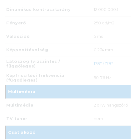
Dinamikus kontrasztarány
12 000 000:1
Fényerő
250 cd/m2
Válaszidő
5 ms
Képponttávolság
0.274 mm
Látószög (vízszintes /
178° / 178°
függőleges)
Képfrissítési frekvencia
50-76 Hz
(függőleges)
Multimédia
Multimédia
2 x 1W hangszóró
TV tuner
nem
Csatlakozó