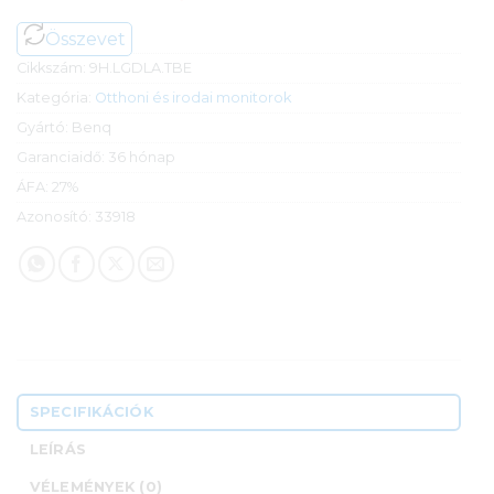
Összevet
Cikkszám:
9H.LGDLA.TBE
Kategória:
Otthoni és irodai monitorok
Gyártó:
Benq
Garanciaidő:
36 hónap
ÁFA:
27%
Azonosító:
33918
SPECIFIKÁCIÓK
LEÍRÁS
VÉLEMÉNYEK (0)