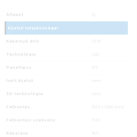
Állapot
Új
Kijelző tulajdonságai
Képernyő átló
23,8"
Technológia
LED
Paneltípus
IPS
Ívelt kijelző
nem
3D technológia
nem
Felbontás
1920 x 1080 pixel
Felbontási szabvány
FHD
Képarány
16:9