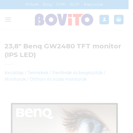
Skip
Rólunk
Blog
GYIK
ÁSZF
Kapcsolat
to
content
23,8″ Benq GW2480 TFT monitor
(IPS LED)
Kezdőlap
/
Termékek
/
Perifériák és kiegészítők
/
Monitorok
/
Otthoni és irodai monitorok