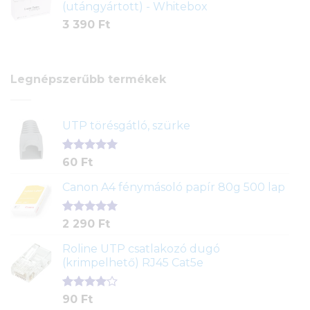
(utángyártott) - Whitebox
3 390
Ft
Legnépszerűbb termékek
UTP törésgátló, szürke
Értékelés
1
60
Ft
5.00
az 5-
ből,
Canon A4 fénymásoló papír 80g 500 lap
értékelés
alapján
Értékelés
2
2 290
Ft
5.00
az 5-
ből,
Roline UTP csatlakozó dugó
értékelés
(krimpelhető) RJ45 Cat5e
alapján
Értékelés
2
90
Ft
4.00
az