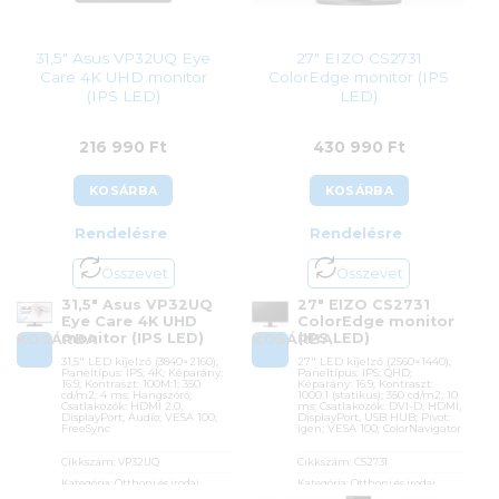
31,5″ Asus VP32UQ Eye
27″ EIZO CS2731
Care 4K UHD monitor
ColorEdge monitor (IPS
(IPS LED)
LED)
216 990
Ft
430 990
Ft
KOSÁRBA
KOSÁRBA
Rendelésre
Rendelésre
Összevet
Összevet
31,5″ Asus VP32UQ
27″ EIZO CS2731
Eye Care 4K UHD
ColorEdge monitor
monitor (IPS LED)
(IPS LED)
KOSÁRBA
KOSÁRBA
31,5″ LED kijelző (3840×2160);
27″ LED kijelző (2560×1440);
Paneltípus: IPS; 4K; Képarány:
Paneltípus: IPS; QHD;
16:9; Kontraszt: 100M:1; 350
Képarány: 16:9; Kontraszt:
cd/m2; 4 ms; Hangszóró;
1000:1 (statikus); 350 cd/m2; 10
Csatlakozók: HDMI 2.0,
ms; Csatlakozók: DVI-D, HDMI,
DisplayPort, Audio; VESA 100;
DisplayPort, USB HUB; Pivot:
FreeSync
igen; VESA 100; ColorNavigator
Cikkszám:
VP32UQ
Cikkszám:
CS2731
Kategória:
Otthoni és irodai
Kategória:
Otthoni és irodai
monitorok
monitorok