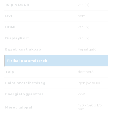
15-pin DSUB
van (1x)
DVI
nem
HDMI
van (1x)
DisplayPort
van (1x)
Egyéb csatlakozó
Fejhallgató
Fizikai paraméterek
Talp
dönthető
Falra szerelhetőség
igen (Vesa 100)
Energiafogyasztás
27W
420 x 540 x 175
Méret talppal
mm