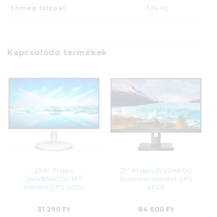
Tömeg talppal
3,84 kg
Kapcsolódó termékek
23,8″ Philips
27″ Philips 272S1M/00
241V8AW/00 TFT
Business monitor (IPS
monitor (IPS LED)
LED)
31 290
Ft
84 600
Ft