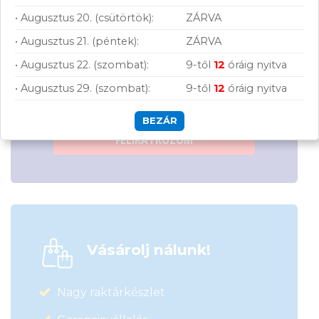
• Augusztus 20. (csütörtök):
ZÁRVA
• Augusztus 21. (péntek):
ZÁRVA
Hírlevelünkről bármikor leiratkozhatsz.
• Augusztus 22. (szombat):
9-től
12
óráig nyitva
Elfogadom az
ÁSZF
-ben található
• Augusztus 29. (szombat):
9-től
12
óráig nyitva
adatkezelési tájékoztatót.
BEZÁR
FELIRATKOZOM
Vásárolj nálunk!
Nagy raktárkészlet